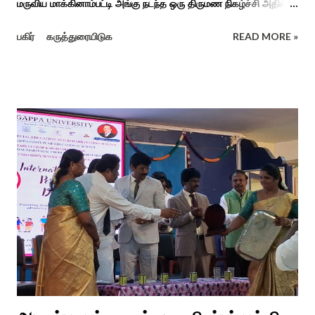
மருவிய மாக்கினாம்பட்டி அங்கு நடந்த ஒரு திருமண நிகழ்ச்சி அதில்
மாப்பிள்ளை அழைப்பு நிகழ்ச்சியில் வரவேற்றுத் கேலி செய்து
பகிர்
கருத்துரையிடுக
READ MORE »
ஆராத்தியெடுத்த கொழுந்தியாள்கள் பாடிய ஆராத்தி பாட்டு ஒன்று 30
வருடம் முன் இப்படி நடந்ததுண்டு அது காலங்கடந்து தற்போது தாலாட்டு
உள்பட பல பாடல்கள் காலத்தால் மறைந்தும் காலச்சுவட்டில் கரைந்தும்
போய் பட ஆட்கள் இல்லாத நிலையில் தற்போது ஒரு ஆரத்திப் பாடல்
வைரலாகிகி யது. தமிழகத்தில் ஒவ்வொரு குடும்பத்திற்கும் திருமணப்
பழக்க வழக்கங்கள் ஜாதிய சமூக ரீதியாக வேறுபடும். அந்த வகையில்,
ஆராத்தி எடுக்கும் முறையும் சற்று வேறுபடுடன் தான் இருக்கும்.அப்படி
திருமணம் ஒன்றில் கொழுந்தியாள்கள் மூன்று பேர் இணைந்து
மாப்பிள்ளைக்கு ஆராத்தி எடுத்துள்ளனர். அப்போது மாப்பிள்ளையைக்
கேலியாக நகைச்சுவை உணர்வு பொங்க பாடிய வரிகளை வைத்து
அவர்கள் பாடிய பாடல் இணையதளத்தில் வைரலாகிறது.“மாடு மேய்த்த
மச்சான்” என...