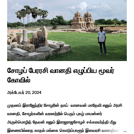
பல்கலைக்கழகத்தின் சிறப்புக் கல்வி மற்றும் மறுவாழ்வு அறிவியல்
துறை, மற்றும் டாக்டர் அழகப்பா கல்வி அறிவியல் நிறுவனம் , மற்றும்
காரைக்குடி ஹெரிடேஜ் ரோட்டரி கிளப், மற்றும் மாற்றுத்
திறனாளிகளுக்கான மல்டிமோடல் மெட்டீரியல் உற்பத்திக்கான மையம்,
மற்றும் ஐடி மற்றும் ஆட்டிசத்திற்கான அழகப்பா பல்கலைக்கழக
சிறப்புப் பள்ளி சார்பில் இந்த ஆணடு விழா சர்வதேச மாற்று...
சோழப் பேரரசி வானதி எழுப்பிய மூவர்
கோவில்
அக்டோபர் 20, 2024
முதலாம் இராஜேந்திர சோழரின் தாய் வானவன் மாதேவி எனும் அரசி
வானதி, சோழர்களின் வரலாற்றில் பெரும் புகழ் மாமன்னர்
அருள்மொழித் தேவன் எனும் இராஜராஜசோழச் சக்கரவர்த்தி மீது
இணையில்லாத காதல் மங்கை கொடும்பாளூர் இளவரசி வானதியை