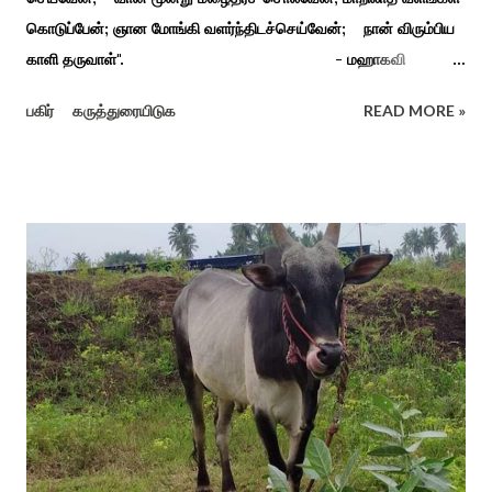
கொடுப்பேன்; ஞான மோங்கி வளர்ந்திடச்செய்வேன்; நான் விரும்பிய
காளி தருவாள்". - மஹாகவி
பாரதியார் சிவகங்கையிலிருந்து பத்துக் கி.மீ. தொலைவிலுள்ள
பகிர்
கருத்துரையிடுக
READ MORE »
கொல்லங்குடி கிராம பக்தரின் கனவில் அய்யனார் தோன்றி
ஈச்சமரகாட்டில் குடி கொண்டு இருப்பதாகவும் தன்னை வெளியே
எடுத்து பூஜிக்குமாறு கூற. அவர் தோண்ட வெட்டியதும் சிலை
தென்படவே அந்த அய்யனார் சிலையை எடுத்தனர் அது வெட்டி
எடுத்த அய்யனார் என“வெட்டுடைய அய்யனார்“ நாமம் கோவில்
அமைத்து பூஜித்தனர். ஆங்கிலேய கிழக்கிந்திய ஆட்சியில் சிவகங்கை
இரண்டாம் மன்னர் முத்துவடுகநாதத் தேவர் ஆங்கிலேயரை எதிர்க்க
அவர்களால் காளையார் கோவிலில் இரண்டாம் மனைவி கௌரி
நாச்சியாருடன் கொல்லபட்டார். அவரது முதல் மனைவி
வேலுநாச்சியார...