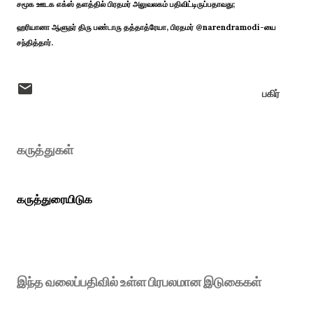
சமூக ஊடக எக்ஸ் தளத்தில் பிரதமர் அலுவலகம் பதிவிட்டிருப்பதாவது;
ஹரியானா ஆளுநர் திரு பண்டாரு தத்தாத்ரேயா, பிரதமர் @narendramodi-யை
சந்தித்தார்.
பகிர்
கருத்துகள்
கருத்துரையிடுக
இந்த வலைப்பதிவில் உள்ள பிரபலமான இடுகைகள்