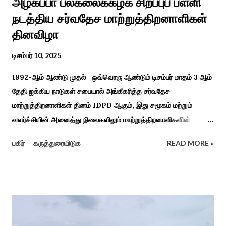
அழகப்பா பல்கலைக்கழக சிறப்புப் பள்ளி
நடத்திய சர்வதேச மாற்றுத்திறனாளிகள்
தினவிழா
டிசம்பர் 10, 2025
1992-ஆம் ஆண்டு முதல் ஒவ்வொரு ஆண்டும் டிசம்பர் மாதம் 3 ஆம்
தேதி ஐக்கிய நாடுகள் சபையால் அங்கீகரித்த சர்வதேச
மாற்றுத்திறனாளிகள் தினம் IDPD ஆகும், இது சமூகம் மற்றும்
வளர்ச்சியின் அனைத்து நிலைகளிலும் மாற்றுத்திறனாளிகளின்
உரிமைகள், நல்வாழ்வு மற்றும் பங்கேற்பை மேம்படுத்துவதை
பகிர்
கருத்துரையிடுக
READ MORE »
நோக்கமாகக் கொண்டது. சமூகத்தில் மாற்றுத்திறனாளிகளின்
பங்களிப்பை அங்கீகரித்தல். அவர்களின் உரிமைகளை வலியுறுத்துதல்.
அவர்களின் நல்வாழ்வு மற்றும் உள்ளடக்கிய வளர்ச்சியை
ஊக்குவித்தல். இந்த நாளில் உலகெங்கிலும் பல்வேறு விழிப்புணர்வு
நிகழ்ச்சிகள், கருத்தரங்குகள் மற்றும் உதவிகள் வழங்கும் விழாக்கள்
நடத்தப்படுகின்றன. அதை இந்த ஆண்டு காரைக்குடி அழகப்பா