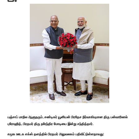
பஞ்சாப் மாநில ஆளுநரும், சண்டிகர் யூனியன் பிரதேச நிர்வாகியுமான திரு பன்வாரிலால்
புரோஹித், பிரதமர் திரு நரேந்திர மோடியை இன்று சந்தித்தார்.
சமூக ஊடக எக்ஸ் தளத்தில் பிரதமர் அலுவலகம் பதிவிட்டுள்ளதாவது: