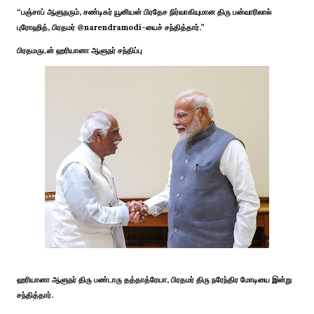
“பஞ்சாப் ஆளுநரும், சண்டிகர் யூனியன் பிரதேச நிர்வாகியுமான திரு பன்வாரிலால்
புரோஹித், பிரதமர் @narendramodi-யைச் சந்தித்தார்.”
பிரதமருடன் ஹரியானா ஆளுநர் சந்திப்பு
ஹரியானா ஆளுநர் திரு பண்டாரு தத்தாத்ரேயா, பிரதமர் திரு நரேந்திர மோடியை இன்று
சந்தித்தார்.