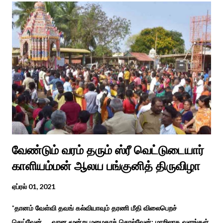
வேண்டும் வரம் தரும் ஸ்ரீ வெட்டுடையார்
காளியம்மன் ஆலய பங்குனித் திருவிழா
ஏப்ரல் 01, 2021
"தானம் வேள்வி தவங் கல்வியாவும் தரணி மீதி விலைபெறச்
செய்வேன், வான மூன்று மழைதரச் சொல்வேன்; மாறிலாத வளங்கள்