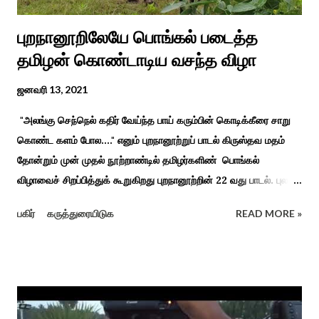
புறநானூறிலேயே பொங்கல் படைத்த
தமிழன் கொண்டாடிய வசந்த விழா
ஜனவரி 13, 2021
"அலங்கு செந்நெல் கதிர் வேய்ந்த பாய் கரும்பின் கொடிக்கீரை சாறு
கொண்ட களம் போல...." எனும் புறநானூற்றுப் பாடல் கிருஸ்தவ மதம்
தோன்றும் முன் முதல் நூற்றாண்டில் தமிழர்களிண் பொங்கல்
விழாவைச் சிறப்பித்துக் கூறுகிறது புறநானூற்றின் 22 வது பாடல். புலவர்
குறந்தோழியூர் கிழாரால் இயற்றப்பட்டது சாறு கண்ட களம் என
பகிர்
கருத்துரையிடுக
READ MORE »
பொங்கல் விழாவை விவரிக்கிறார். நற்றிணை, குறுந்தொகை,
புறநானூறு, ஐந்குறுநூறு, கலித்தொகை என சங்க இலக்கியங்கள்
பலவும் தைத் திங்கள் என தொடங்கும் பாடல்கள் மூலம் பொங்கலை
பழந்தமிழர் கொண்டாடிய வாழ்வினைப் பாங்காய் பதிவு செய்துள்ளார்.
சங்க இலக்கியங்களுக்கு பின் காலகட்டத்திலும் 'புதுக்கலத்து எழுந்த