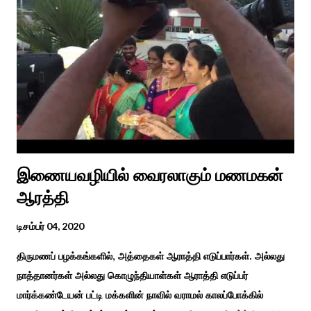
தீம்பால் பொங்கல்' என சிறப்பிக்கும் சீவக சிந்தாமணி. காலங்கள்
தோறும் தமிழர்களின் வாழ்வியல் அங்கமாக உள்ள பொங்கல் விழாவில்
தமிழர்கள் சொந்த பிள்ளைகளைப் போல கால்நடைகளை வளர்த்துப்
போற்றி உடன் விளையாடி மகிழ்வதும் இயற்கையுடன் இணைந்த
இயந்திரம் இல்லாத கால வாழ்க்கை முறையாகும். தொடர்ந்து உற்றார்
உறவுகளைக் கண்டு மகிழும் காணும் பொங்கல் இயற்கை, வாழ்வியல்
முறை, உறவுகள் சார்ந்த உயிர்ப்பான ...
இணையவழியில் வைரலாகும் மணமகன்
ஆரத்தி
டிசம்பர் 04, 2020
திருமணப் பழக்கங்களில், அத்தைகள் ஆராத்தி எடுப்பார்கள். அல்லது
நாத்தானர்கள் அல்லது கொழுந்தியாள்கள் ஆராத்தி எடுப்பர்
மார்க்கண்டேயன் பட்டி மக்களின் நாவில் வராமல் காலப்போக்கில்