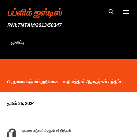
முதன்மை உள்ளடக்கத்திற்குச் செல்
பப்ளிக் ஜஸ்டிஸ்
RNI:TNTAM/2013/50347
முகப்பு
பிரதமரை பஞ்சாப்,ஹரியானா மாநிலத்தின் ஆளுநர்கள் சந்திப்பு
ஜூன் 26, 2024
பி
ரதமரை பஞ்சாப் ஆளுநர் சந்தித்தார்