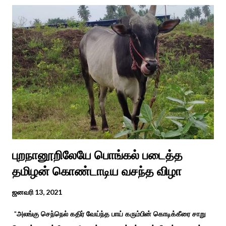
தென்படவே அந்த அய்யனார் சிலையை எடுத்தனர் அது வெட்டி
எடுத்த அய்யனார் என“வெட்டுடைய அய்யனார்“ நாமம் கோவில்
அமைத்து பூஜித்தனர். ஆங்கிலேய கிழக்கிந்திய ஆட்சியில் சிவகங்கை
இரண்டாம் மன்னர் முத்துவடுகநாதத் தேவர் ஆங்கிலேயரை எதிர்க்க
அவர்களால் காளையார் கோவிலில் இரண்டாம் மனைவி கௌரி
நாச்சியாருடன் கொல்லபட்டார். அவரது முதல் மனைவி
வேலுநாச்சியார...
புறநானூறிலேயே பொங்கல் படைத்த
தமிழன் கொண்டாடிய வசந்த விழா
ஜனவரி 13, 2021
"அலங்கு செந்நெல் கதிர் வேய்ந்த பாய் கரும்பின் கொடிக்கீரை சாறு