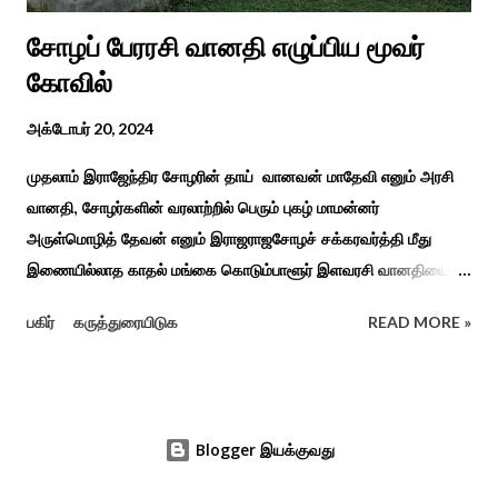
சோழப் பேரரசி வானதி எழுப்பிய மூவர்
கோவில்
அக்டோபர் 20, 2024
முதலாம் இராஜேந்திர சோழரின் தாய் வானவன் மாதேவி எனும் அரசி
வானதி, சோழர்களின் வரலாற்றில் பெரும் புகழ் மாமன்னர்
அருள்மொழித் தேவன் எனும் இராஜராஜசோழச் சக்கரவர்த்தி மீது
இணையில்லாத காதல் மங்கை கொடும்பாளூர் இளவரசி வானதியை
"பொன்னியின் செல்வன்" கதை படித்த யாரும் மறக்க முடியாது. சோழர்
பகிர்
கருத்துரையிடுக
READ MORE »
கடற்படையின் பரப்பை இலங்கை வரை சென்று வென்று வந்த
வரலாற்று நிகழ்வுகளின் மூலம் குறுநில மன்னர்கள் அல்லது வேளிர்
துணை நின்றார்கள் அதில் ஈழத்துப் பட்டம் வென்ற கொடும்பாளூர்
வேளிர் மகளான வானதி இளம் வயதிலேயே தாய் தந்தையை
Blogger இயக்குவது
இழந்தவர். கொடும்பாளூர் சிற்றரசன் அதாவது வேளிர் சோழ
சாம்ராஜ்யத்தின் சேனாதிபதி யாகவும் இருந்த சிறிய தந்தை குறுநில