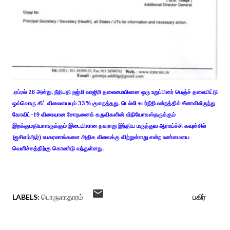
.ஏப்ரல் 26 அன்று, நீதிபதி நஜ்மி வாஜிரி தலைமையிலான ஒரு உறுப்பினர் பெஞ்ச் தலையிட்டு
ஒவ்வொரு கிட் விலையையும் 33% குறைத்தது. டெல்லி உயர்நீதிமன்றத்தில் சீனாவிலிருந்து
கோவிட்-19 விரைவான சோதனைக் கருவிகளின் விநியோகஸ்தருக்கும்
இறக்குமதியாளருக்கும் இடையிலான தகராறு இந்திய மருத்துவ ஆராய்ச்சி கவுன்சில்
(ஐசிஎம்ஆர்) உபகரணங்களை அதிக விலைக்கு விற்றுள்ளது என்ற உண்மையை
வெளிச்சத்திற்கு கொண்டு வந்துள்ளது.
LABELS:
பொருளாதாரம்
பகிர்