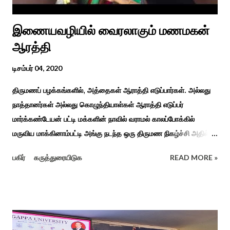
இணையவழியில் வைரலாகும் மணமகன்
ஆரத்தி
டிசம்பர் 04, 2020
திருமணப் பழக்கங்களில், அத்தைகள் ஆராத்தி எடுப்பார்கள். அல்லது
நாத்தானர்கள் அல்லது கொழுந்தியாள்கள் ஆராத்தி எடுப்பர்
மார்க்கண்டேயன் பட்டி மக்களின் நாவில் வராமல் காலப்போக்கில்
மருவிய மாக்கினாம்பட்டி அங்கு நடந்த ஒரு திருமண நிகழ்ச்சி அதில்
மாப்பிள்ளை அழைப்பு நிகழ்ச்சியில் வரவேற்றுத் கேலி செய்து
பகிர்
கருத்துரையிடுக
READ MORE »
ஆராத்தியெடுத்த கொழுந்தியாள்கள் பாடிய ஆராத்தி பாட்டு ஒன்று 30
வருடம் முன் இப்படி நடந்ததுண்டு அது காலங்கடந்து தற்போது தாலாட்டு
உள்பட பல பாடல்கள் காலத்தால் மறைந்தும் காலச்சுவட்டில் கரைந்தும்
போய் பட ஆட்கள் இல்லாத நிலையில் தற்போது ஒரு ஆரத்திப் பாடல்
வைரலாகிகி யது. தமிழகத்தில் ஒவ்வொரு குடும்பத்திற்கும் திருமணப்