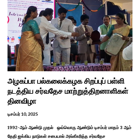
பழக்க வழக்கங்கள் ஜாதிய சமூக ரீதியாக வேறுபடும். அந்த வகையில்,
ஆராத்தி எடுக்கும் முறையும் சற்று வேறுபடுடன் தான் இருக்கும்.அப்படி
திருமணம் ஒன்றில் கொழுந்தியாள்கள் மூன்று பேர் இணைந்து
மாப்பிள்ளைக்கு ஆராத்தி எடுத்துள்ளனர். அப்போது மாப்பிள்ளையைக்
கேலியாக நகைச்சுவை உணர்வு பொங்க பாடிய வரிகளை வைத்து
அவர்கள் பாடிய பாடல் இணையதளத்தில் வைரலாகிறது.“மாடு மேய்த்த
மச்சான்” என...
அழகப்பா பல்கலைக்கழக சிறப்புப் பள்ளி
நடத்திய சர்வதேச மாற்றுத்திறனாளிகள்
தினவிழா
டிசம்பர் 10, 2025
1992-ஆம் ஆண்டு முதல் ஒவ்வொரு ஆண்டும் டிசம்பர் மாதம் 3 ஆம்
தேதி ஐக்கிய நாடுகள் சபையால் அங்கீகரித்த சர்வதேச