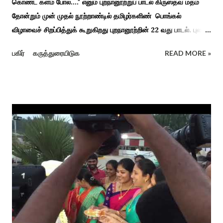
கொண்ட களம் போல...." எனும் புறநானூற்றுப் பாடல் கிருஸ்தவ மதம்
தோன்றும் முன் முதல் நூற்றாண்டில் தமிழர்களிண் பொங்கல்
விழாவைச் சிறப்பித்துக் கூறுகிறது புறநானூற்றின் 22 வது பாடல். புலவர்
குறந்தோழியூர் கிழாரால் இயற்றப்பட்டது சாறு கண்ட களம் என
பகிர்
கருத்துரையிடுக
READ MORE »
பொங்கல் விழாவை விவரிக்கிறார். நற்றிணை, குறுந்தொகை,
புறநானூறு, ஐந்குறுநூறு, கலித்தொகை என சங்க இலக்கியங்கள்
பலவும் தைத் திங்கள் என தொடங்கும் பாடல்கள் மூலம் பொங்கலை
பழந்தமிழர் கொண்டாடிய வாழ்வினைப் பாங்காய் பதிவு செய்துள்ளார்.
சங்க இலக்கியங்களுக்கு பின் காலகட்டத்திலும் 'புதுக்கலத்து எழுந்த
தீம்பால் பொங்கல்' என சிறப்பிக்கும் சீவக சிந்தாமணி. காலங்கள்
தோறும் தமிழர்களின் வாழ்வியல் அங்கமாக உள்ள பொங்கல் விழாவில்
தமிழர்கள் சொந்த பிள்ளைகளைப் போல கால்நடைகளை வளர்த்துப்
போற்றி உடன் விளையாடி மகிழ்வதும் இயற்கையுடன் இணைந்த
இயந்திரம் இல்லாத கால வாழ்க்கை முறையாகும். தொடர்ந்து உற்றார்
உறவுகளைக் கண்டு மகிழும் காணும் பொங்கல் இயற்கை, வாழ்வியல்
முறை, உறவுகள் சார்ந்த உயிர்ப்பான ...