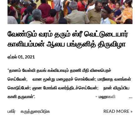
வேண்டும் வரம் தரும் ஸ்ரீ வெட்டுடையார்
காளியம்மன் ஆலய பங்குனித் திருவிழா
ஏப்ரல் 01, 2021
"தானம் வேள்வி தவங் கல்வியாவும் தரணி மீதி விலைபெறச்
செய்வேன், வான மூன்று மழைதரச் சொல்வேன்; மாறிலாத வளங்கள்
கொடுப்பேன்; ஞான மோங்கி வளர்ந்திடச்செய்வேன்; நான் விரும்பிய
காளி தருவாள்". - மஹாகவி
பாரதியார் சிவகங்கையிலிருந்து பத்துக் கி.மீ. தொலைவிலுள்ள
பகிர்
கருத்துரையிடுக
READ MORE »
கொல்லங்குடி கிராம பக்தரின் கனவில் அய்யனார் தோன்றி
ஈச்சமரகாட்டில் குடி கொண்டு இருப்பதாகவும் தன்னை வெளியே
எடுத்து பூஜிக்குமாறு கூற. அவர் தோண்ட வெட்டியதும் சிலை