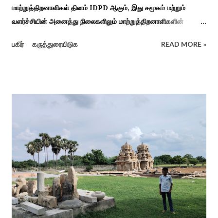
மாற்றுத்திறனாளிகள் தினம் IDPD ஆகும், இது சமூகம் மற்றும்
வளர்ச்சியின் அனைத்து நிலைகளிலும் மாற்றுத்திறனாளிகளின்
உரிமைகள், நல்வாழ்வு மற்றும் பங்கேற்பை மேம்படுத்துவதை
பகிர்
கருத்துரையிடுக
READ MORE »
நோக்கமாகக் கொண்டது. சமூகத்தில் மாற்றுத்திறனாளிகளின்
பங்களிப்பை அங்கீகரித்தல். அவர்களின் உரிமைகளை வலியுறுத்துதல்.
அவர்களின் நல்வாழ்வு மற்றும் உள்ளடக்கிய வளர்ச்சியை
ஊக்குவித்தல். இந்த நாளில் உலகெங்கிலும் பல்வேறு விழிப்புணர்வு
நிகழ்ச்சிகள், கருத்தரங்குகள் மற்றும் உதவிகள் வழங்கும் விழாக்கள்
நடத்தப்படுகின்றன. அதை இந்த ஆண்டு காரைக்குடி அழகப்பா
பல்கலைக்கழகத்தின் சிறப்புக் கல்வி மற்றும் மறுவாழ்வு அறிவியல்
துறை, மற்றும் டாக்டர் அழகப்பா கல்வி அறிவியல் நிறுவனம் , மற்றும்
காரைக்குடி ஹெரிடேஜ் ரோட்டரி கிளப், மற்றும் மாற்றுத்
திறனாளிகளுக்கான மல்டிமோடல் மெட்டீரியல் உற்பத்திக்கான மையம்,
மற்றும் ஐடி மற்றும் ஆட்டிசத்திற்கான அழகப்பா பல்கலைக்கழக
சிறப்புப் பள்ளி சார்பில் இந்த ஆணடு விழா சர்வதேச மாற்று...