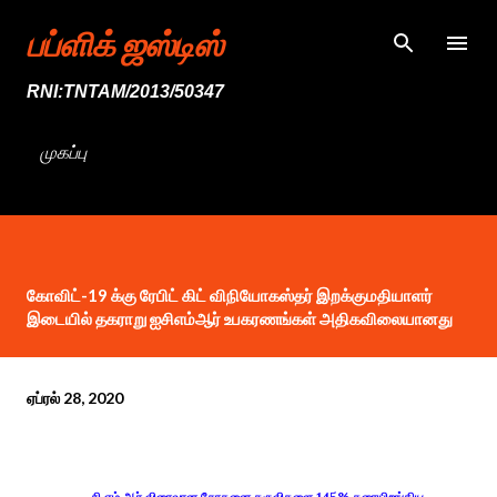
முதன்மை உள்ளடக்கத்திற்குச் செல்
பப்ளிக் ஜஸ்டிஸ்
RNI:TNTAM/2013/50347
முகப்பு
கோவிட்-19 க்கு ரேபிட் கிட் விநியோகஸ்தர் இறக்குமதியாளர்
இடையில் தகராறு ஐசிஎம்ஆர் உபகரணங்கள் அதிகவிலையானது
ஏப்ரல் 28, 2020