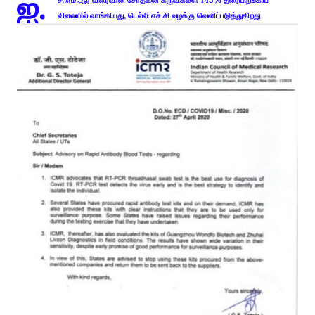
ஐ.
சி.எம்.ஆர் விரைவான சோதனை கருவிகளை 145% தரையிறங்கிய
விலையில் வாங்கியது, டெல்லி எச்.சி வழக்கு வெளிப்படுத்துகிறது