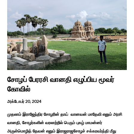
நடத்தப்படுகின்றன. அதை இந்த ஆண்டு காரைக்குடி அழகப்பா
பல்கலைக்கழகத்தின் சிறப்புக் கல்வி மற்றும் மறுவாழ்வு அறிவியல்
துறை, மற்றும் டாக்டர் அழகப்பா கல்வி அறிவியல் நிறுவனம் , மற்றும்
காரைக்குடி ஹெரிடேஜ் ரோட்டரி கிளப், மற்றும் மாற்றுத்
திறனாளிகளுக்கான மல்டிமோடல் மெட்டீரியல் உற்பத்திக்கான மையம்,
மற்றும் ஐடி மற்றும் ஆட்டிசத்திற்கான அழகப்பா பல்கலைக்கழக
சிறப்புப் பள்ளி சார்பில் இந்த ஆணடு விழா சர்வதேச மாற்று...
சோழப் பேரரசி வானதி எழுப்பிய மூவர்
கோவில்
அக்டோபர் 20, 2024
முதலாம் இராஜேந்திர சோழரின் தாய் வானவன் மாதேவி எனும் அரசி
வானதி, சோழர்களின் வரலாற்றில் பெரும் புகழ் மாமன்னர்
அருள்மொழித் தேவன் எனும் இராஜராஜசோழச் சக்கரவர்த்தி மீது