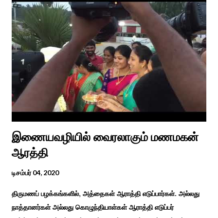
சங்க இலக்கியங்களுக்கு பின் காலகட்டத்திலும் 'புதுக்கலத்து எழுந்த
தீம்பால் பொங்கல்' என சிறப்பிக்கும் சீவக சிந்தாமணி. காலங்கள்
தோறும் தமிழர்களின் வாழ்வியல் அங்கமாக உள்ள பொங்கல் விழாவில்
தமிழர்கள் சொந்த பிள்ளைகளைப் போல கால்நடைகளை வளர்த்துப்
போற்றி உடன் விளையாடி மகிழ்வதும் இயற்கையுடன் இணைந்த
இயந்திரம் இல்லாத கால வாழ்க்கை முறையாகும். தொடர்ந்து உற்றார்
உறவுகளைக் கண்டு மகிழும் காணும் பொங்கல் இயற்கை, வாழ்வியல்
முறை, உறவுகள் சார்ந்த உயிர்ப்பான ...
இணையவழியில் வைரலாகும் மணமகன்
ஆரத்தி
டிசம்பர் 04, 2020
திருமணப் பழக்கங்களில், அத்தைகள் ஆராத்தி எடுப்பார்கள். அல்லது
நாத்தானர்கள் அல்லது கொழுந்தியாள்கள் ஆராத்தி எடுப்பர்