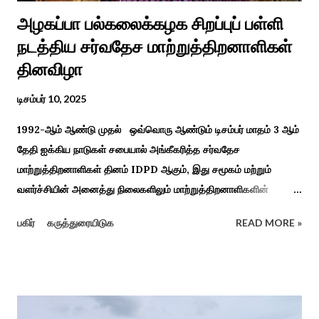
அழகப்பா பல்கலைக்கழக சிறப்புப் பள்ளி
நடத்திய சர்வதேச மாற்றுத்திறனாளிகள்
தினவிழா
டிசம்பர் 10, 2025
1992-ஆம் ஆண்டு முதல் ஒவ்வொரு ஆண்டும் டிசம்பர் மாதம் 3 ஆம்
தேதி ஐக்கிய நாடுகள் சபையால் அங்கீகரித்த சர்வதேச
மாற்றுத்திறனாளிகள் தினம் IDPD ஆகும், இது சமூகம் மற்றும்
வளர்ச்சியின் அனைத்து நிலைகளிலும் மாற்றுத்திறனாளிகளின்
உரிமைகள், நல்வாழ்வு மற்றும் பங்கேற்பை மேம்படுத்துவதை
பகிர்
கருத்துரையிடுக
READ MORE »
நோக்கமாகக் கொண்டது. சமூகத்தில் மாற்றுத்திறனாளிகளின்
பங்களிப்பை அங்கீகரித்தல். அவர்களின் உரிமைகளை வலியுறுத்துதல்.
அவர்களின் நல்வாழ்வு மற்றும் உள்ளடக்கிய வளர்ச்சியை
ஊக்குவித்தல். இந்த நாளில் உலகெங்கிலும் பல்வேறு விழிப்புணர்வு
நிகழ்ச்சிகள், கருத்தரங்குகள் மற்றும் உதவிகள் வழங்கும் விழாக்கள்