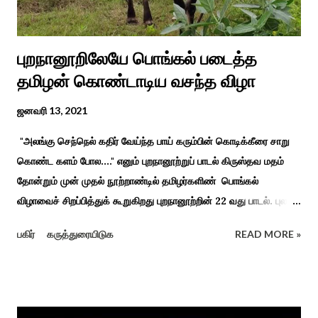
புறநானூறிலேயே பொங்கல் படைத்த
தமிழன் கொண்டாடிய வசந்த விழா
ஜனவரி 13, 2021
"அலங்கு செந்நெல் கதிர் வேய்ந்த பாய் கரும்பின் கொடிக்கீரை சாறு
கொண்ட களம் போல...." எனும் புறநானூற்றுப் பாடல் கிருஸ்தவ மதம்
தோன்றும் முன் முதல் நூற்றாண்டில் தமிழர்களிண் பொங்கல்
விழாவைச் சிறப்பித்துக் கூறுகிறது புறநானூற்றின் 22 வது பாடல். புலவர்
குறந்தோழியூர் கிழாரால் இயற்றப்பட்டது சாறு கண்ட களம் என
பகிர்
கருத்துரையிடுக
READ MORE »
பொங்கல் விழாவை விவரிக்கிறார். நற்றிணை, குறுந்தொகை,
புறநானூறு, ஐந்குறுநூறு, கலித்தொகை என சங்க இலக்கியங்கள்
பலவும் தைத் திங்கள் என தொடங்கும் பாடல்கள் மூலம் பொங்கலை
பழந்தமிழர் கொண்டாடிய வாழ்வினைப் பாங்காய் பதிவு செய்துள்ளார்.