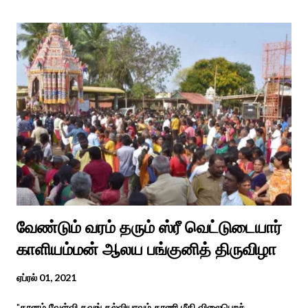
வேண்டும் வரம் தரும் ஸ்ரீ வெட்டுடையார்
காளியம்மன் ஆலய பங்குனித் திருவிழா
ஏப்ரல் 01, 2021
"தானம் வேள்வி தவங் கல்வியாவும் தரணி மீதி விலைபெறச்