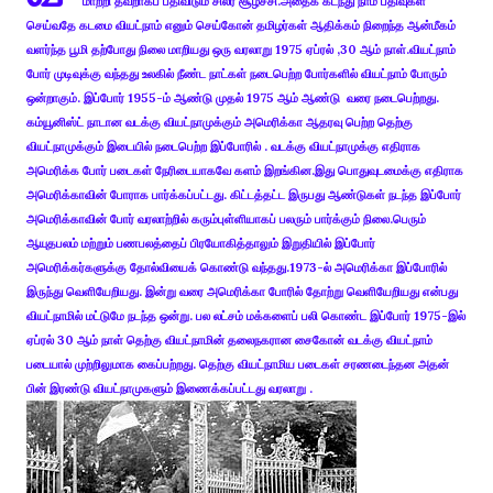
மாற்றி தவறாகப் பதிவிடும் சிலர் சூழ்ச்சி.அதைக் கடந்து நாம் பதிவுகள்
செய்வதே கடமை வியட்நாம் எனும் செய்கோன் தமிழர்கள் ஆதிக்கம் நிறைந்த ஆன்மீகம்
வளர்ந்த பூமி தற்போது நிலை மாறியது ஒரு வரலாறு 1975 ஏப்ரல் ,30 ஆம் நாள்.வியட்நாம்
போர் முடிவுக்கு வந்தது உலகில் நீண்ட நாட்கள் நடைபெற்ற போர்களில் வியட்நாம் போரும்
ஒன்றாகும். இப்போர் 1955-ம் ஆண்டு முதல் 1975 ஆம் ஆண்டு வரை நடைபெற்றது.
கம்யூனிஸ்ட் நாடான வடக்கு வியட்நாமுக்கும் அமெரிக்கா ஆதரவு பெற்ற தெற்கு
வியட்நாமுக்கும் இடையில் நடைபெற்ற இப்போரில் . வடக்கு வியட்நாமுக்கு எதிராக
அமெரிக்க போர் படைகள் நேரிடையாகவே களம் இறங்கின.இது பொதுவுடமைக்கு எதிராக
அமெரிக்காவின் போராக பார்க்கப்பட்டது. கிட்டத்தட்ட இருபது ஆண்டுகள் நடந்த இப்போர்
அமெரிக்காவின் போர் வரலாற்றில் கரும்புள்ளியாகப் பலரும் பார்க்கும் நிலை.பெரும்
ஆயுதபலம் மற்றும் பணபலத்தைப் பிரயோகித்தாலும் இறுதியில் இப்போர்
அமெரிக்கர்களுக்கு தோல்வியைக் கொண்டு வந்தது.1973-ல் அமெரிக்கா இப்போரில்
இருந்து வெளியேறியது. இன்று வரை அமெரிக்கா போரில் தோற்று வெளியேறியது என்பது
வியட்நாமில் மட்டுமே நடந்த ஒன்று. பல லட்சம் மக்களைப் பலி கொண்ட இப்போர் 1975-இல்
ஏப்ரல் 30 ஆம் நாள் தெற்கு வியட்நாமின் தலைநகரான சைகோன் வடக்கு வியட்நாம்
படையால் முற்றிலுமாக கைப்பற்றது. தெற்கு வியட்நாமிய படைகள் சரணடைந்தன அதன்
பின் இரண்டு வியட்நாமுகளும் இணைக்கப்பட்டது வரலாறு .