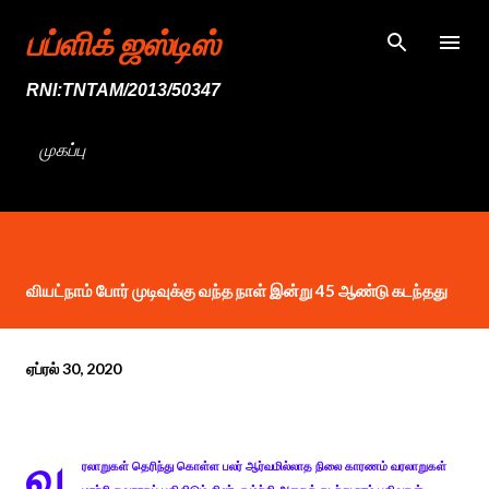
முதன்மை உள்ளடக்கத்திற்குச் செல்
பப்ளிக் ஜஸ்டிஸ்
RNI:TNTAM/2013/50347
முகப்பு
வியட்நாம் போர் முடிவுக்கு வந்த நாள் இன்று 45 ஆண்டு கடந்தது
ஏப்ரல் 30, 2020
வ
ரலாறுகள் தெரிந்து கொள்ள பலர் ஆர்வமில்லாத நிலை காரணம் வரலாறுகள்