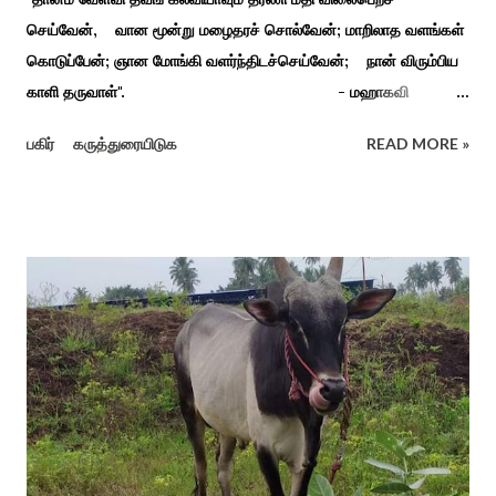
செய்வேன், வான மூன்று மழைதரச் சொல்வேன்; மாறிலாத வளங்கள்
கொடுப்பேன்; ஞான மோங்கி வளர்ந்திடச்செய்வேன்; நான் விரும்பிய
காளி தருவாள்". - மஹாகவி
பாரதியார் சிவகங்கையிலிருந்து பத்துக் கி.மீ. தொலைவிலுள்ள
பகிர்
கருத்துரையிடுக
READ MORE »
கொல்லங்குடி கிராம பக்தரின் கனவில் அய்யனார் தோன்றி
ஈச்சமரகாட்டில் குடி கொண்டு இருப்பதாகவும் தன்னை வெளியே
எடுத்து பூஜிக்குமாறு கூற. அவர் தோண்ட வெட்டியதும் சிலை
தென்படவே அந்த அய்யனார் சிலையை எடுத்தனர் அது வெட்டி
எடுத்த அய்யனார் என“வெட்டுடைய அய்யனார்“ நாமம் கோவில்
அமைத்து பூஜித்தனர். ஆங்கிலேய கிழக்கிந்திய ஆட்சியில் சிவகங்கை
இரண்டாம் மன்னர் முத்துவடுகநாதத் தேவர் ஆங்கிலேயரை எதிர்க்க
அவர்களால் காளையார் கோவிலில் இரண்டாம் மனைவி கௌரி
நாச்சியாருடன் கொல்லபட்டார். அவரது முதல் மனைவி
வேலுநாச்சியார...