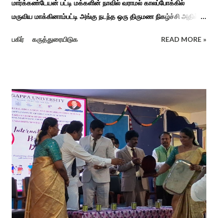
மார்க்கண்டேயன் பட்டி மக்களின் நாவில் வராமல் காலப்போக்கில்
மருவிய மாக்கினாம்பட்டி அங்கு நடந்த ஒரு திருமண நிகழ்ச்சி அதில்
மாப்பிள்ளை அழைப்பு நிகழ்ச்சியில் வரவேற்றுத் கேலி செய்து
பகிர்
கருத்துரையிடுக
READ MORE »
ஆராத்தியெடுத்த கொழுந்தியாள்கள் பாடிய ஆராத்தி பாட்டு ஒன்று 30
வருடம் முன் இப்படி நடந்ததுண்டு அது காலங்கடந்து தற்போது தாலாட்டு
உள்பட பல பாடல்கள் காலத்தால் மறைந்தும் காலச்சுவட்டில் கரைந்தும்
போய் பட ஆட்கள் இல்லாத நிலையில் தற்போது ஒரு ஆரத்திப் பாடல்
வைரலாகிகி யது. தமிழகத்தில் ஒவ்வொரு குடும்பத்திற்கும் திருமணப்
பழக்க வழக்கங்கள் ஜாதிய சமூக ரீதியாக வேறுபடும். அந்த வகையில்,
ஆராத்தி எடுக்கும் முறையும் சற்று வேறுபடுடன் தான் இருக்கும்.அப்படி
திருமணம் ஒன்றில் கொழுந்தியாள்கள் மூன்று பேர் இணைந்து
மாப்பிள்ளைக்கு ஆராத்தி எடுத்துள்ளனர். அப்போது மாப்பிள்ளையைக்
கேலியாக நகைச்சுவை உணர்வு பொங்க பாடிய வரிகளை வைத்து
அவர்கள் பாடிய பாடல் இணையதளத்தில் வைரலாகிறது.“மாடு மேய்த்த
மச்சான்” என...