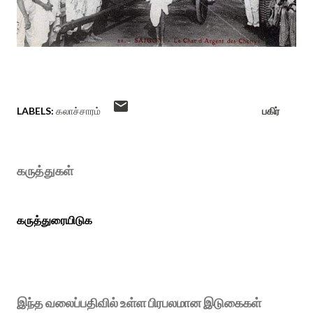
LABELS:
கலாச்சாரம்
பகிர்
கருத்துகள்
கருத்துரையிடுக
இந்த வலைப்பதிவில் உள்ள பிரபலமான இடுகைகள்