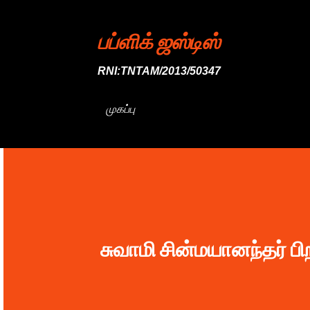
பப்ளிக் ஜஸ்டிஸ்
RNI:TNTAM/2013/50347
முகப்பு
சுவாமி சின்மயானந்தர் பி