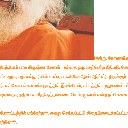
இன்று. கேரளாவின
யற்பெயர் பால கிருஷ்ண மேனன் , தந்தை ஒரு புகழ்பெற்ற நீதிபதி. கொ
குளம் மஹாராஜா கல்லூரியில் எஃப்.ஏ. (ஃபெலோஆஃப் ஆர்ட்ஸ்), திருச்சூர்
றார். லக்னோ பல்கலைக்கழகத்தில் இலக்கியம், சட்டத்தில் முதுகலைப் பட
ொருளாதாரத்தில் பல சீர்திருத்தங்களை செய்யமுடியும் என்ற நம்பிக்கைய
்டத்தில் பங்கேற்றார். கைது செய்யப்பட்டு சிறையிலடைக்கப்பட்டார
்றினார்.