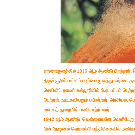
எர்ணாகுளத்தில் 1916 ஆம் ஆண்டு பிறந்தார். இ
திருச்சூரில் பள்ளிப் படிப்பை முடித்து, எர்ணா
செயின்ட் தாமஸ் கல்லூரியில் பி.ஏ. பட்டம் பெற்
பெற்றார். ஊடகவியலும் பயின்றார். அரசியல், ப
ஊடகத் துறையில் பணியாற்றினார்.
1942 ஆம் ஆண்டு வெள்ளையனே வெளியேறு போராட
பின் நேஷனல் ஹெரால்டு பத்திரிகையில் பணியாற