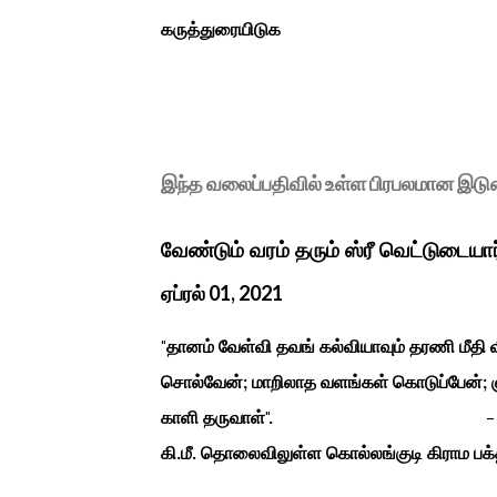
கருத்துரையிடுக
இந்த வலைப்பதிவில் உள்ள பிரபலமான இட
வேண்டும் வரம் தரும் ஸ்ரீ வெட்டுடையா
ஏப்ரல் 01, 2021
"தானம் வேள்வி தவங் கல்வியாவும் தரணி மீத
சொல்வேன்; மாறிலாத வளங்கள் கொடுப்பேன்; ஞ
காளி தருவாள்". - மஹாகவி பார
கி.மீ. தொலைவிலுள்ள கொல்லங்குடி கிராம பக்த
கொண்டு இருப்பதாகவும் தன்னை வெளியே எடுத்