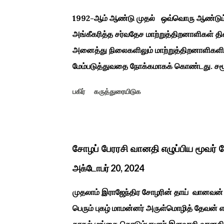
மச்சான்” என...
1992-ஆம் ஆண்டு முதல் ஒவ்வொரு ஆண்டும் டி
அங்கீகரித்த சர்வதேச மாற்றுத்திறனாளிகள் தி
அனைத்து நிலைகளிலும் மாற்றுத்திறனாளிகளின் 
மேம்படுத்துவதை நோக்கமாகக் கொண்டது. சமூக
அங்கீகரித்தல். அவர்களின் உரிமைகளை வலியுறு
பகிர்
கருத்துரையிடுக
வளர்ச்சியை ஊக்குவித்தல். இந்த நாளில் உலகெங்
கருத்தரங்குகள் மற்றும் உதவிகள் வழங்கும் 
காரைக்குடி அழகப்பா பல்கலைக்கழகத்தின் சிறப்ப
டாக்டர் அழகப்பா கல்வி அறிவியல் நிறுவனம் , மற
சோழப் பேரரசி வானதி எழுப்பிய மூவர் 
மாற்றுத் திறனாளிகளுக்கான மல்டிமோடல் மெட்டீர
அக்டோபர் 20, 2024
ஆட்டிசத்திற்கான அழகப்பா பல்கலைக்கழக சிறப்ப
முதலாம் இராஜேந்திர சோழரின் தாய் வானவன் 
பெரும் புகழ் மாமன்னர் அருள்மொழித் தேவன்