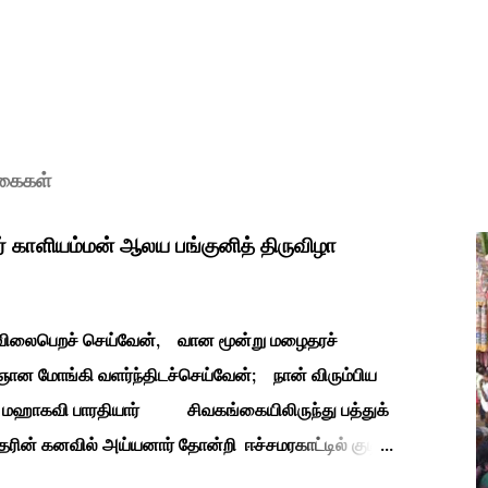
ுகைகள்
ர் காளியம்மன் ஆலய பங்குனித் திருவிழா
ி விலைபெறச் செய்வேன், வான மூன்று மழைதரச்
ான மோங்கி வளர்ந்திடச்செய்வேன்; நான் விரும்பிய
தியார் சிவகங்கையிலிருந்து பத்துக்
ரின் கனவில் அய்யனார் தோன்றி ஈச்சமரகாட்டில் குடி
து பூஜிக்குமாறு கூற. அவர் தோண்ட வெட்டியதும்