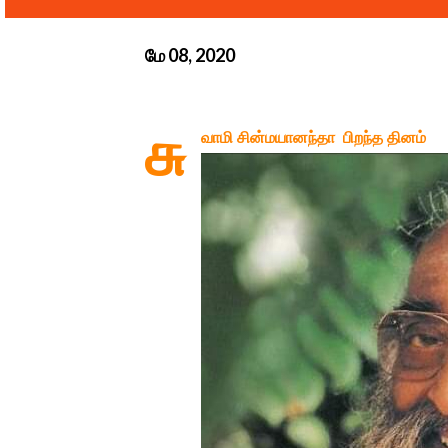
மே 08, 2020
சு
வாமி சின்மயானந்தா பிறந்த தினம்