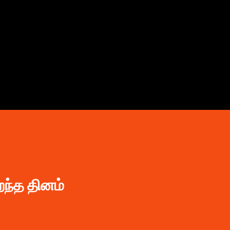
முதன்மை உள்ளடக்கத்திற்குச் செல்
றந்த தினம்