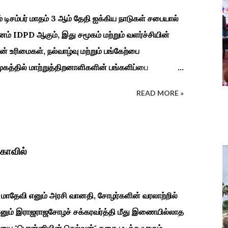
சம்பர் மாதம் 3 ஆம் தேதி ஐக்கிய நாடுகள் சபையால்
னம் IDPD ஆகும், இது சமூகம் மற்றும் வளர்ச்சியின்
உரிமைகள், நல்வாழ்வு மற்றும் பங்கேற்பை
த்தில் மாற்றுத்திறனாளிகளின் பங்களிப்பை
த்துதல். அவர்களின் நல்வாழ்வு மற்றும் உள்ளடக்கிய
READ MORE »
கிலும் பல்வேறு விழிப்புணர்வு நிகழ்ச்சிகள்,
விழாக்கள் நடத்தப்படுகின்றன. அதை இந்த ஆண்டு
ுக் கல்வி மற்றும் மறுவாழ்வு அறிவியல் துறை, மற்றும்
்றும் காரைக்குடி ஹெரிடேஜ் ரோட்டரி கிளப், மற்றும்
கோவில்
ியல் உற்பத்திக்கான மையம், மற்றும் ஐடி மற்றும்
ுப் பள்ளி சார்பில் இந்த ஆணடு விழா சர்வதேச மாற்று...
மாதேவி எனும் அரசி வானதி, சோழர்களின் வரலாற்றில்
 எனும் இராஜராஜசோழச் சக்கரவர்த்தி மீது இணையில்லாத