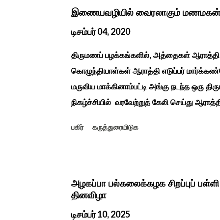
தமிழர்கள் சொந்த பிள்ளைகளைப் போல கால்நடை
இணையவழியில் வைரலாகும் மணமகன்
இயற்கையுடன் இணைந்த இயந்திரம் இல்லாத கால
டிசம்பர் 04, 2020
உறவுகளைக் கண்டு மகிழும் காணும் பொங்கல் இய
திருமணப் பழக்கங்களில், அத்தைகள் ஆராத்தி 
...
கொழுந்தியாள்கள் ஆராத்தி எடுப்பர் மார்க்கண்
மருவிய மாக்கினாம்பட்டி அங்கு நடந்த ஒரு திர
நிகழ்ச்சியில் வரவேற்றுத் கேலி செய்து ஆராத்
ஒன்று 30 வருடம் முன் இப்படி நடந்ததுண்டு அ
பகிர்
கருத்துரையிடுக
காலத்தால் மறைந்தும் காலச்சுவட்டில் கரைந்த
ஆரத்திப் பாடல் வைரலாகிகி யது. தமிழகத்தில் 
வழக்கங்கள் ஜாதிய சமூக ரீதியாக வேறுபடும். அ
வேறுபடுடன் தான் இருக்கும்.அப்படி திருமணம்
அழகப்பா பல்கலைக்கழக சிறப்புப் பள்ள
தினவிழா
மாப்பிள்ளைக்கு ஆராத்தி எடுத்துள்ளனர். அ
பொங்க பாடிய வரிகளை வைத்து அவர்கள் பாடி
டிசம்பர் 10, 2025