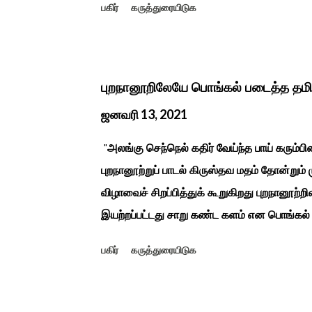
பகிர்
கருத்துரையிடுக
சிலை தென்படவே அந்த அய்யனார் சிலையை எட
என“வெட்டுடைய அய்யனார்“ நாமம் கோவில் அம
ஆட்சியில் சிவகங்கை இரண்டாம் மன்னர் முத்
காளையார் கோவிலில் இரண்டாம் மனைவி கௌரி 
புறநானூறிலேயே பொங்கல் படைத்த தம
மனைவி வேலுநாச்சியார...
ஜனவரி 13, 2021
"அலங்கு செந்நெல் கதிர் வேய்ந்த பாய் கரும்ப
புறநானூற்றுப் பாடல் கிருஸ்தவ மதம் தோன்றும்
விழாவைச் சிறப்பித்துக் கூறுகிறது புறநானூற்றி
இயற்றப்பட்டது சாறு கண்ட களம் என பொங்கல்
புறநானூறு, ஐந்குறுநூறு, கலித்தொகை என சங
பகிர்
கருத்துரையிடுக
பாடல்கள் மூலம் பொங்கலை பழந்தமிழர் கொண்டா
இலக்கியங்களுக்கு பின் காலகட்டத்திலும் 'புதுக
சீவக சிந்தாமணி. காலங்கள் தோறும் தமிழர்க