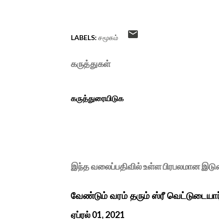
LABELS:
சமூகம்
கருத்துகள்
கருத்துரையிடுக
இந்த வலைப்பதிவில் உள்ள பிரபலமான இட
வேண்டும் வரம் தரும் ஸ்ரீ வெட்டுடையா
ஏப்ரல் 01, 2021