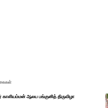
ுகைகள்
ர் காளியம்மன் ஆலய பங்குனித் திருவிழா