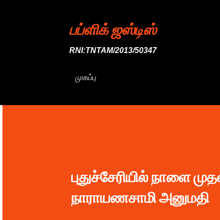
பப்ளிக் ஜஸ்டிஸ்
RNI:TNTAM/2013/50347
முகப்பு
புதுச்சேரியில் நாளை ம
நாராயணசாமி அனுமதி