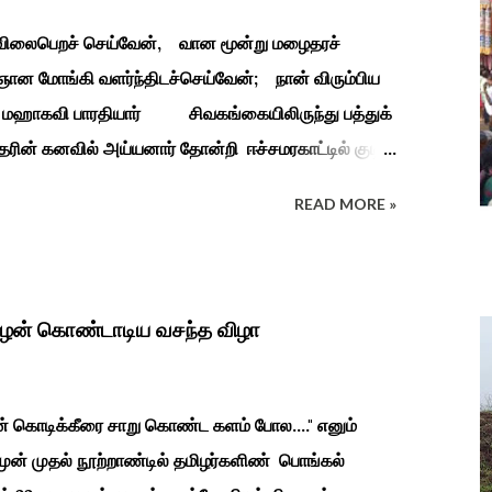
ி விலைபெறச் செய்வேன், வான மூன்று மழைதரச்
ான மோங்கி வளர்ந்திடச்செய்வேன்; நான் விரும்பிய
தியார் சிவகங்கையிலிருந்து பத்துக்
ரின் கனவில் அய்யனார் தோன்றி ஈச்சமரகாட்டில் குடி
து பூஜிக்குமாறு கூற. அவர் தோண்ட வெட்டியதும்
READ MORE »
ுத்தனர் அது வெட்டி எடுத்த அய்யனார்
ைத்து பூஜித்தனர். ஆங்கிலேய கிழக்கிந்திய
துவடுகநாதத் தேவர் ஆங்கிலேயரை எதிர்க்க அவர்களால்
நாச்சியாருடன் கொல்லபட்டார். அவரது முதல்
ிழன் கொண்டாடிய வசந்த விழா
ின் கொடிக்கீரை சாறு கொண்ட களம் போல...." எனும்
 முன் முதல் நூற்றாண்டில் தமிழர்களிண் பொங்கல்