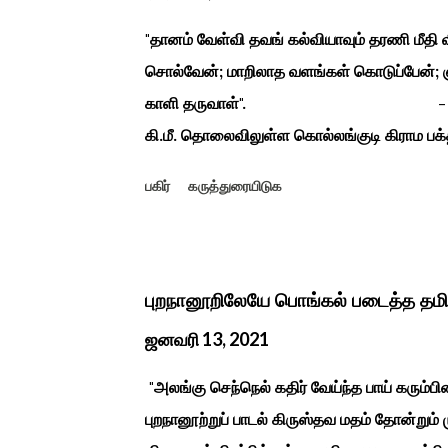
"தானம் வேள்வி தவங் கல்வியாவும் தரணி மீத
சொல்வேன்; மாறிலாத வளங்கள் கொடுப்பேன்; ஞ
காளி தருவாள்". - மஹாகவி பார
கி.மீ. தொலைவிலுள்ள கொல்லங்குடி கிராம பக்த
கொண்டு இருப்பதாகவும் தன்னை வெளியே எடுத்
பகிர்
கருத்துரையிடுக
சிலை தென்படவே அந்த அய்யனார் சிலையை எட
என“வெட்டுடைய அய்யனார்“ நாமம் கோவில் அம
ஆட்சியில் சிவகங்கை இரண்டாம் மன்னர் முத்
காளையார் கோவிலில் இரண்டாம் மனைவி கௌரி 
புறநானூறிலேயே பொங்கல் படைத்த தம
மனைவி வேலுநாச்சியார...
ஜனவரி 13, 2021
"அலங்கு செந்நெல் கதிர் வேய்ந்த பாய் கரும்ப
புறநானூற்றுப் பாடல் கிருஸ்தவ மதம் தோன்றும்