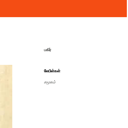
பகிர்
லேபிள்கள்
சமூகம்