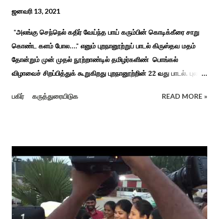
ஜனவரி 13, 2021
"அலங்கு செந்நெல் கதிர் வேய்ந்த பாய் கரும்பின் கொடிக்கீரை சாறு
கொண்ட களம் போல...." எனும் புறநானூற்றுப் பாடல் கிருஸ்தவ மதம்
தோன்றும் முன் முதல் நூற்றாண்டில் தமிழர்களிண் பொங்கல்
விழாவைச் சிறப்பித்துக் கூறுகிறது புறநானூற்றின் 22 வது பாடல். புலவர்
குறந்தோழியூர் கிழாரால் இயற்றப்பட்டது சாறு கண்ட களம் என
பகிர்
கருத்துரையிடுக
READ MORE »
பொங்கல் விழாவை விவரிக்கிறார். நற்றிணை, குறுந்தொகை,
புறநானூறு, ஐந்குறுநூறு, கலித்தொகை என சங்க இலக்கியங்கள்
பலவும் தைத் திங்கள் என தொடங்கும் பாடல்கள் மூலம் பொங்கலை
பழந்தமிழர் கொண்டாடிய வாழ்வினைப் பாங்காய் பதிவு செய்துள்ளார்.
சங்க இலக்கியங்களுக்கு பின் காலகட்டத்திலும் 'புதுக்கலத்து எழுந்த
தீம்பால் பொங்கல்' என சிறப்பிக்கும் சீவக சிந்தாமணி. காலங்கள்
தோறும் தமிழர்களின் வாழ்வியல் அங்கமாக உள்ள பொங்கல் விழாவில்
தமிழர்கள் சொந்த பிள்ளைகளைப் போல கால்நடைகளை வளர்த்துப்
போற்றி உடன் விளையாடி மகிழ்வதும் இயற்கையுடன் இணைந்த