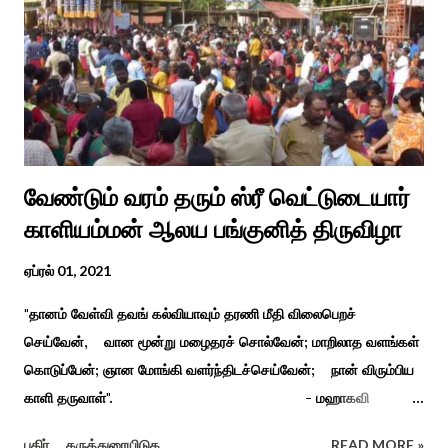
வேண்டும் வரம் தரும் ஸ்ரீ வெட்டுடையார்
காளியம்மன் ஆலய பங்குனித் திருவிழா
ஏப்ரல் 01, 2021
"தானம் வேள்வி தவங் கல்வியாவும் தரணி மீதி விலைபெறச்
செய்வேன், வான மூன்று மழைதரச் சொல்வேன்; மாறிலாத வளங்கள்
கொடுப்பேன்; ஞான மோங்கி வளர்ந்திடச்செய்வேன்; நான் விரும்பிய
காளி தருவாள்". - மஹாகவி
பாரதியார் சிவகங்கையிலிருந்து பத்துக் கி.மீ. தொலைவிலுள்ள
பகிர்
கருத்துரையிடுக
READ MORE »