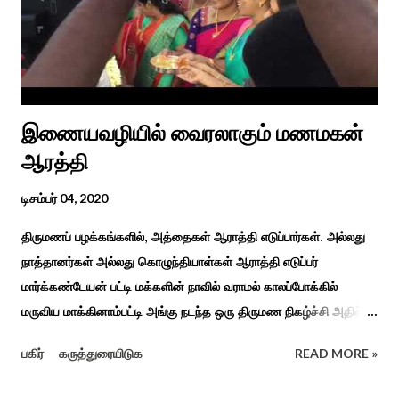
இயந்திரம் இல்லாத கால வாழ்க்கை முறையாகும். தொடர்ந்து உற்றார்
உறவுகளைக் கண்டு மகிழும் காணும் பொங்கல் இயற்கை, வாழ்வியல்
முறை, உறவுகள் சார்ந்த உயிர்ப்பான ...
இணையவழியில் வைரலாகும் மணமகன்
ஆரத்தி
டிசம்பர் 04, 2020
திருமணப் பழக்கங்களில், அத்தைகள் ஆராத்தி எடுப்பார்கள். அல்லது
நாத்தானர்கள் அல்லது கொழுந்தியாள்கள் ஆராத்தி எடுப்பர்
மார்க்கண்டேயன் பட்டி மக்களின் நாவில் வராமல் காலப்போக்கில்
மருவிய மாக்கினாம்பட்டி அங்கு நடந்த ஒரு திருமண நிகழ்ச்சி அதில்
மாப்பிள்ளை அழைப்பு நிகழ்ச்சியில் வரவேற்றுத் கேலி செய்து
பகிர்
கருத்துரையிடுக
READ MORE »
ஆராத்தியெடுத்த கொழுந்தியாள்கள் பாடிய ஆராத்தி பாட்டு ஒன்று 30
வருடம் முன் இப்படி நடந்ததுண்டு அது காலங்கடந்து தற்போது தாலாட்டு