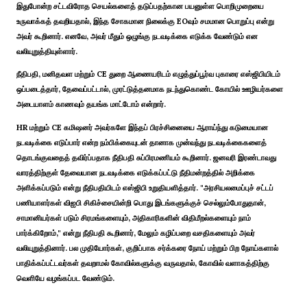
இதுபோன்ற சட்டவிரோத செயல்களைத் தடுப்பதற்கான பயனுள்ள பொறிமுறையை
உருவாக்கத் தவறியதால், இந்த சோகமான நிலைக்கு EOவும் சமமான பொறுப்பு என்று
அவர் கூறினார். எனவே, அவர் மீதும் ஒழுங்கு நடவடிக்கை எடுக்க வேண்டும் என
வலியுறுத்தியுள்ளார்.
நீதிபதி, மனிதவள மற்றும் CE துறை ஆணையரிடம் எழுத்துப்பூர்வ புகாரை எஸ்ஜிபியிடம்
ஒப்படைத்தார், தேவைப்பட்டால், முரட்டுத்தனமாக நடந்துகொண்ட கோயில் ஊழியர்களை
அடையாளம் காணவும் தயங்க மாட்டோம் என்றார்.
HR மற்றும் CE கமிஷனர் அவர்களே இந்தப் பிரச்சினையை ஆராய்ந்து கடுமையான
நடவடிக்கை எடுப்பார் என்ற நம்பிக்கையுடன் தானாக முன்வந்து நடவடிக்கைகளைத்
தொடங்குவதைத் தவிர்ப்பதாக நீதிபதி சுப்பிரமணியம் கூறினார். ஜனவரி இரண்டாவது
வாரத்திற்குள் தேவையான நடவடிக்கை எடுக்கப்பட்டு நீதிமன்றத்தில் அறிக்கை
அளிக்கப்படும் என்று நீதிபதியிடம் எஸ்ஜிபி உறுதியளித்தார். "அரசியலமைப்புச் சட்டப்
பணியாளர்கள் விஐபி சிகிச்சையின்றி பொது இடங்களுக்குச் செல்லும்போதுதான்,
சாமானியர்கள் படும் சிரமங்களையும், அதிகாரிகளின் விதிமீறல்களையும் நாம்
பார்க்கிறோம்," என்று நீதிபதி கூறினார், மேலும் கழிப்பறை வசதிகளையும் அவர்
வலியுறுத்தினார். பல முதியோர்கள், குறிப்பாக சர்க்கரை நோய் மற்றும் பிற நோய்களால்
பாதிக்கப்பட்டவர்கள் தவறாமல் கோவில்களுக்கு வருவதால், கோவில் வளாகத்திற்கு
வெளியே வழங்கப்பட வேண்டும்.