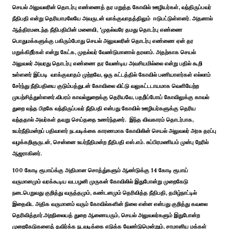
செயல் அலுவலரின் தொடர்பு எண்ணைத் தர மறுத்த கோவில் ஊழியர்கள், வந்திருப்பவர்
நீதிபதி என்று தெரியாமலேயே அவருடன் வாக்குவாதத்திலும் ஈடுபட்டுள்ளனர். அதனால்
ஆத்திரமடைந்த நீதிபதியின் மனைவி, 'முதல்வரே தமது தொடர்பு எண்ணை
பொதுமக்களுக்கு பகிரும்போது செயல் அலுவலரின் தொடர்பு எண்ணை ஏன் தர
மறுக்கிறீர்கள் என்று கேட்க, முதல்வர் வேண்டுமானால் தரலாம். அதற்காக செயல்
அலுவலர் அவரது தொடர்பு எண்ணை தர வேண்டிய அவசியமில்லை என்று பதில் கூறி
உள்ளனர் இப்படி வாக்குவாதம் முற்றவே, ஒரு கட்டத்தில் கோவில் பணியாளர்கள் எல்லாம்
சேர்ந்து நீதிபதியை குடும்பத்துடன் கோவிலை விட்டு வலுகட்டடாயமாக வெளியேற்ற
முயற்சித்துள்ளனர்.விபரம் காவல்துறைக்கு தெரியவே, பதறி்ப்போய் கோவிலுக்கு காவல்
துறை வந்த பிறகே வந்திருப்பவர் நீதிபதி என்பது கோவில் ஊழியர்களுக்கு தெரிய
வந்ததால் அவர்கள் தவறு செய்ததை உணர்ந்தனர். இந்த விவகாரம் தொடர்பாக,
உயர்நீதிமன்றப் பதிவாளர் நடவடிக்கை காரணமாக கோவிலின் செயல் அலுவலர் அரசு தரப்பு
வழக்கறிஞருடன், சென்னை உயர்நீதிமன்ற நீதிபதி எஸ்.எம். சுப்பிரமணியம் முன்பு நேரில்
ஆஜராகினர்.
100 கோடி ரூபாய்க்கு அதிமான சொத்து்களும் ஆண்டுக்கு 14 கோடி ரூபாய்
வருமானமும் வரக்கூடிய வடபழனி முருகன் கோவிலில் இதுபோன்று முறைகேடு
நடைபெறுவது குறித்து வருத்தமும், கண்டனமும் தெரிவித்த நீதிபதி, தமிழ்நாட்டில்
இதைவிட அதிக வருமானம் வரும் கோவில்களின் நிலை என்ன என்பது குறித்து கவலை
தெரிவித்தார்.அறநிலையத் துறை ஆணையரும், செயல் அலுவலர்களும் இதுபோன்ற
முறைகேடுகளைத் தவிர்க்க நடவடிக்கை எடுக்க வேண்டுமென்றும், சாமானிய மக்கள்