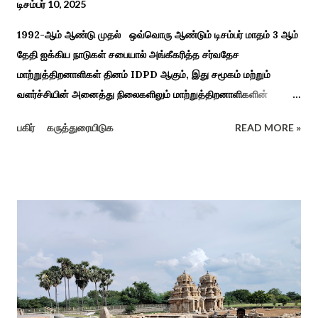
டிசம்பர் 10, 2025
1992-ஆம் ஆண்டு முதல் ஒவ்வொரு ஆண்டும் டிசம்பர் மாதம் 3 ஆம்
தேதி ஐக்கிய நாடுகள் சபையால் அங்கீகரித்த சர்வதேச
மாற்றுத்திறனாளிகள் தினம் IDPD ஆகும், இது சமூகம் மற்றும்
வளர்ச்சியின் அனைத்து நிலைகளிலும் மாற்றுத்திறனாளிகளின்
உரிமைகள், நல்வாழ்வு மற்றும் பங்கேற்பை மேம்படுத்துவதை
பகிர்
கருத்துரையிடுக
READ MORE »
நோக்கமாகக் கொண்டது. சமூகத்தில் மாற்றுத்திறனாளிகளின்
பங்களிப்பை அங்கீகரித்தல். அவர்களின் உரிமைகளை வலியுறுத்துதல்.
அவர்களின் நல்வாழ்வு மற்றும் உள்ளடக்கிய வளர்ச்சியை
ஊக்குவித்தல். இந்த நாளில் உலகெங்கிலும் பல்வேறு விழிப்புணர்வு
நிகழ்ச்சிகள், கருத்தரங்குகள் மற்றும் உதவிகள் வழங்கும் விழாக்கள்
நடத்தப்படுகின்றன. அதை இந்த ஆண்டு காரைக்குடி அழகப்பா
பல்கலைக்கழகத்தின் சிறப்புக் கல்வி மற்றும் மறுவாழ்வு அறிவியல்
துறை, மற்றும் டாக்டர் அழகப்பா கல்வி அறிவியல் நிறுவனம் , மற்றும்
காரைக்குடி ஹெரிடேஜ் ரோட்டரி கிளப், மற்றும் மாற்றுத்
திறனாளிகளுக்கான மல்டிமோடல் மெட்டீரியல் உற்பத்திக்கான மையம்,