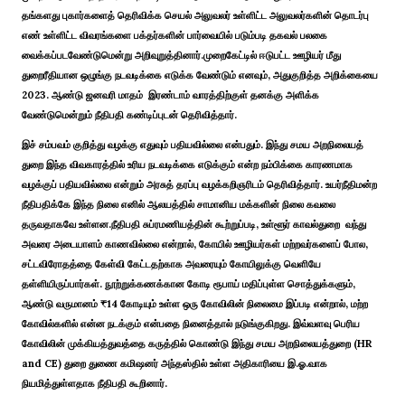
தங்களது புகார்களைத் தெரிவிக்க செயல் அலுவலர் உள்ளிட்ட அலுவலர்களின் தொடர்பு
எண் உள்ளிட்ட விவரங்களை பக்தர்களின் பார்வையில் படும்படி தகவல் பலகை
வைக்கப்படவேண்டுமென்று அறிவுறுத்தினார்.முறைகேட்டில் ஈடுபட்ட ஊழியர் மீது
துறைரீதியான ஒழுங்கு நடவடிக்கை எடுக்க வேண்டும் எனவும், அதுகுறித்த அறிக்கையை
2023. ஆண்டு ஜனவரி மாதம் இரண்டாம் வாரத்திற்குள் தனக்கு அளிக்க
வேண்டுமென்றும் நீதிபதி கண்டிப்புடன் தெரிவித்தார்.
இச் சம்பவம் குறித்து வழக்கு எதுவும் பதியவில்லை என்பதும். இந்து சமய அறநிலையத்
துறை இந்த விவகாரத்தில் உரிய நடவடிக்கை எடுக்கும் என்ற நம்பிக்கை காரணமாக
வழக்குப் பதியவில்லை என்றும் அரசுத் தரப்பு வழக்கறிஞரிடம் தெரிவித்தார். உயர்நீதிமன்ற
நீதிபதிக்கே இந்த நிலை எனில் ஆலயத்தில் சாமானிய மக்களின் நிலை கவலை
தருவதாகவே உள்ளன.நீதிபதி சுப்ரமணியத்தின் கூற்றுப்படி, உள்ளூர் காவல்துறை வந்து
அவரை அடையாளம் காணவில்லை என்றால், கோயில் ஊழியர்கள் மற்றவர்களைப் போல,
சட்டவிரோதத்தை கேள்வி கேட்டதற்காக அவரையும் கோயிலுக்கு வெளியே
தள்ளியிருப்பார்கள். நூற்றுக்கணக்கான கோடி ரூபாய் மதிப்புள்ள சொத்துக்களும்,
ஆண்டு வருமானம் ₹14 கோடியும் உள்ள ஒரு கோவிலின் நிலைமை இப்படி என்றால், மற்ற
கோவில்களில் என்ன நடக்கும் என்பதை நினைத்தால் நடுங்குகிறது. இவ்வளவு பெரிய
கோவிலின் முக்கியத்துவத்தை கருத்தில் கொண்டு இந்து சமய அறநிலையத்துறை (HR
and CE) துறை துணை கமிஷனர் அந்தஸ்தில் உள்ள அதிகாரியை இ.ஓ.வாக
நியமித்துள்ளதாக நீதிபதி கூறினார்.