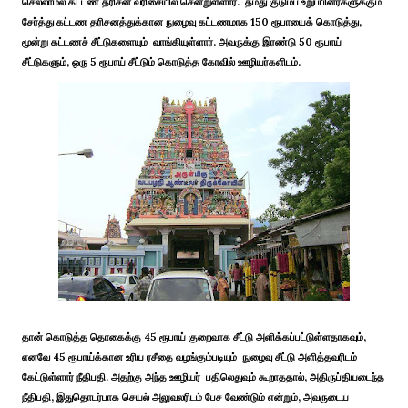
செல்லாமல் கட்டண தரிசன வரிசையில் சென்றுள்ளார். தமது குடும்ப உறுப்பினர்களுக்கும்
சேர்த்து கட்டண தரிசனத்துக்கான நுழைவு கட்டணமாக 150 ரூபாயைக் கொடுத்து,
மூன்று கட்டணச் சீட்டுகளையும் வாங்கியுள்ளார். அவருக்கு இரண்டு 50 ரூபாய்
சீட்டுகளும், ஒரு 5 ரூபாய் சீட்டும் கொடுத்த கோவில் ஊழியர்களிடம்.
தான் கொடுத்த தொகைக்கு 45 ரூபாய் குறைவாக சீட்டு அளிக்கப்பட்டுள்ளதாகவும்,
எனவே 45 ரூபாய்க்கான உரிய ரசீதை வழங்கும்படியும் நுழைவு சீட்டு அளித்தவரிடம்
கேட்டுள்ளார் நீதிபதி. அதற்கு அந்த ஊழியர் பதிலெதுவும் கூறாததால், அதிருப்தியடைந்த
நீதிபதி, இதுதொடர்பாக செயல் அலுவலரிடம் பேச வேண்டும் என்றும், அவருடைய