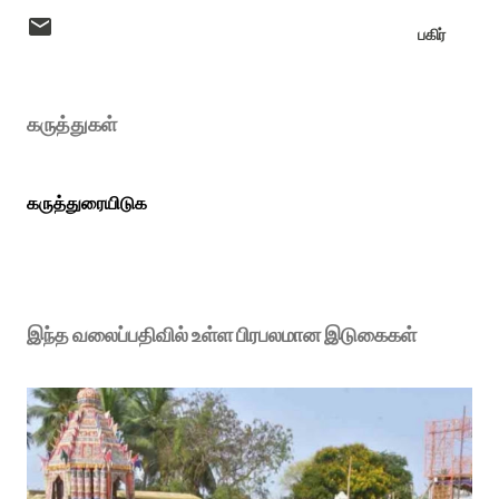
பகிர்
கருத்துகள்
கருத்துரையிடுக
இந்த வலைப்பதிவில் உள்ள பிரபலமான இடுகைகள்