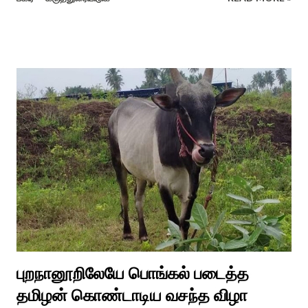
கொல்லங்குடி கிராம பக்தரின் கனவில் அய்யனார் தோன்றி
ஈச்சமரகாட்டில் குடி கொண்டு இருப்பதாகவும் தன்னை வெளியே
எடுத்து பூஜிக்குமாறு கூற. அவர் தோண்ட வெட்டியதும் சிலை
தென்படவே அந்த அய்யனார் சிலையை எடுத்தனர் அது வெட்டி
எடுத்த அய்யனார் என“வெட்டுடைய அய்யனார்“ நாமம் கோவில்
அமைத்து பூஜித்தனர். ஆங்கிலேய கிழக்கிந்திய ஆட்சியில் சிவகங்கை
இரண்டாம் மன்னர் முத்துவடுகநாதத் தேவர் ஆங்கிலேயரை எதிர்க்க
அவர்களால் காளையார் கோவிலில் இரண்டாம் மனைவி கௌரி
நாச்சியாருடன் கொல்லபட்டார். அவரது முதல் மனைவி
வேலுநாச்சியார...
புறநானூறிலேயே பொங்கல் படைத்த
தமிழன் கொண்டாடிய வசந்த விழா