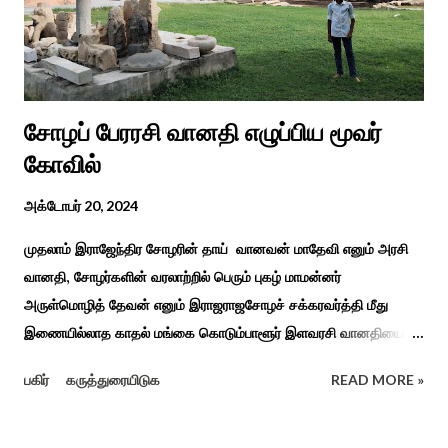
மற்றும் ஐடி மற்றும் ஆட்டிசத்திற்கான அழகப்பா பல்கலைக்கழக
சிறப்புப் பள்ளி சார்பில் இந்த ஆணடு விழா சர்வதேச மாற்று...
சோழப் பேரரசி வானதி எழுப்பிய மூவர்
கோவில்
அக்டோபர் 20, 2024
முதலாம் இராஜேந்திர சோழரின் தாய் வானவன் மாதேவி எனும் அரசி
வானதி, சோழர்களின் வரலாற்றில் பெரும் புகழ் மாமன்னர்
அருள்மொழித் தேவன் எனும் இராஜராஜசோழச் சக்கரவர்த்தி மீது
இணையில்லாத காதல் மங்கை கொடும்பாளூர் இளவரசி வானதியை
"பொன்னியின் செல்வன்" கதை படித்த யாரும் மறக்க முடியாது. சோழர்
பகிர்
கருத்துரையிடுக
READ MORE »
கடற்படையின் பரப்பை இலங்கை வரை சென்று வென்று வந்த
வரலாற்று நிகழ்வுகளின் மூலம் குறுநில மன்னர்கள் அல்லது வேளிர்
துணை நின்றார்கள் அதில் ஈழத்துப் பட்டம் வென்ற கொடும்பாளூர்