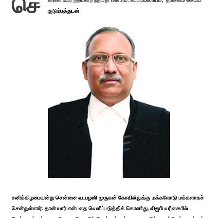
செ
ன்னை உயர் நீதிமன்ற நீதிபதி எஸ்.எம். சுப்பிரமணியம், தரிசனம் செய்ய
குடும்பத்துடன்
சனிக்கிழமையன்று சென்னை வடபழனி முருகன் கோவிலிலுக்கு மக்களோடு மக்களாகச்
சென்றுள்ளார். தான் யார் என்பதை வெளிப்படுத்திக் கொண்து, விஐபி வரிசையில்