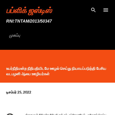
முதன்மை உள்ளடக்கத்திற்குச் செல்
பப்ளிக் ஜஸ்டிஸ்
RNI:TNTAM/2013/50347
முகப்பு
உயர்நீதிமன்ற நீதிபதியிடமே ஊழல் செய்து நியாயப்படுத்தி பேசிய
வடபழனி ஆலய ஊழியர்கள்
டிசம்பர் 25, 2022