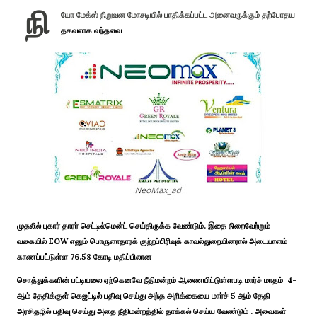
நி
யோ மேக்ஸ் நிறுவன மோசடியில் பாதிக்கப்பட்ட அனைவருக்கும் தற்போதய
தகவலாக வந்தவை
முதலில் புகார் தாரர் செட்டில்மென்ட் செய்திருக்க வேண்டும். இதை நிறைவேற்றும்
வகையில் EOW எனும் பொருளாதாரக் குற்றப்பிரிவுக் காவல்துறையினரால் அடையாளம்
காணப்பட்டுள்ள 76.58 கோடி மதிப்பிலான
சொத்துக்களின் பட்டியலை ஏற்கெனவே நீதிமன்றம் ஆணையிட்டுள்ளபடி மார்ச் மாதம் 4-
ஆம் தேதிக்குள் கெஜட்டில் பதிவு செய்து அந்த அறிக்கையை மார்ச் 5 ஆம் தேதி
அரசிதழில் பதிவு செய்து அதை நீதிமன்றத்தில் தாக்கல் செய்ய வேண்டும் . அவைகள்