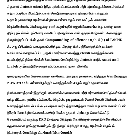
அதனால் அவர்கள் எல்லாம் இந்த புள்ளி விபரங்களைப் பற்றி ஆராய்வதுமில்லை. அவர்கள்
கதி எப்படியோ ஆகட்டும். புகார் கொடுக்காதவர்கள் நிறைய பேர் என்னுடன்
தொடர்புகொண்டு அவர்களின் நிலை என்னவாகும் என கேட்டுக் கொண்டே
இருக்கிறார்கள். அவர்களுக்கு நான் கூறும் பதில் ஏஜண்டுகளையே இது நான்கு மறை
தீர்ப்பு நம்புங்கள். நம்பினார் கைவிடப்படுவதில்லை. என்பதாகும் மேற்கண்ட அனைத்தும்
நிறைவேற்றப்பட்ட பின்புதான் Compounding of offences u/s. 5(a) of TANPID
Act-ஐ நீதிமன்றம் நடைமுறைப்படுத்தும். அதற்கு பின்பு நீதிமன்றத்தில் தாக்கல்
செய்யாமல் மறைக்கப்பட்ட முதலீட்டாளர்களை வைத்து, பினாமி சொத்துக்களைப்
பயன்படுத்தி நியோ மேக்ஸ் Business செய்யும்?அது அவர்கள் பாடு!. Asset and
Liability இரண்டுமே மறைக்கப்பட்டவைகள் தான். மீண்டும்
புகார்தாரர்களின் பிரச்சனைக்கு வருவோம். புகார்தாரர்களுக்குப் பிரித்துக் கொடுப்பதற்கு
EOW attach பண்ணவிருக்கும் சொத்துக்கள் பெரும்பாலும் உதவாக்கரை
நிலங்களாகத்தான் இருக்கும். ஏனெனில் அவைகளைப் பற்றி ஏற்கனவே செய்திகள் வெளி
வந்து விட்டன. நம்மில் நம்மிடையே இருப்பர். துடிதுடிப்புடன் மெனக்கெட்டு அவர்கள் புகார்
கொடுத்துச் செயல்படக் கூடியவர்கள் பலர் புத்திசாலித்தனமாகச் சிறப்பாக செயல்பட்டால்
இந்தப் பினாமி நிலங்களைக் கண்டு பிடிக்க முடியும். அவ்வாறு மெனக்கெட்டு
செயல்படுபவர்களுக்கு DRO நிலத்தை பிரித்துக் கொடுக்கும் சமயத்தில் சில சிறப்புச்
சலுகைகளை நாம் தர வேண்டும். இடத்தைப் பிரிக்கும் போது, அவர்கள் விரும்பும்
இடத்தைக் கொடுத்து விட வேண்டும். ஏனெனில்