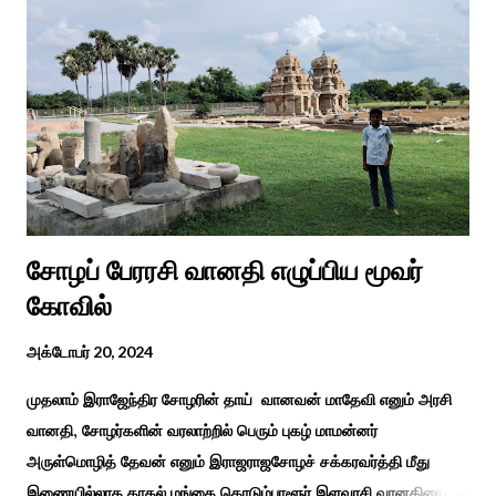
பல்கலைக்கழகத்தின் சிறப்புக் கல்வி மற்றும் மறுவாழ்வு அறிவியல்
துறை, மற்றும் டாக்டர் அழகப்பா கல்வி அறிவியல் நிறுவனம் , மற்றும்
காரைக்குடி ஹெரிடேஜ் ரோட்டரி கிளப், மற்றும் மாற்றுத்
திறனாளிகளுக்கான மல்டிமோடல் மெட்டீரியல் உற்பத்திக்கான மையம்,
மற்றும் ஐடி மற்றும் ஆட்டிசத்திற்கான அழகப்பா பல்கலைக்கழக
சிறப்புப் பள்ளி சார்பில் இந்த ஆணடு விழா சர்வதேச மாற்று...
சோழப் பேரரசி வானதி எழுப்பிய மூவர்
கோவில்
அக்டோபர் 20, 2024
முதலாம் இராஜேந்திர சோழரின் தாய் வானவன் மாதேவி எனும் அரசி
வானதி, சோழர்களின் வரலாற்றில் பெரும் புகழ் மாமன்னர்
அருள்மொழித் தேவன் எனும் இராஜராஜசோழச் சக்கரவர்த்தி மீது
இணையில்லாத காதல் மங்கை கொடும்பாளூர் இளவரசி வானதியை