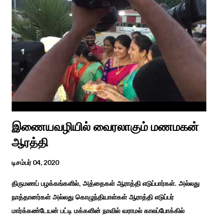
தீம்பால் பொங்கல்' என சிறப்பிக்கும் சீவக சிந்தாமணி. காலங்கள்
தோறும் தமிழர்களின் வாழ்வியல் அங்கமாக உள்ள பொங்கல் விழாவில்
தமிழர்கள் சொந்த பிள்ளைகளைப் போல கால்நடைகளை வளர்த்துப்
போற்றி உடன் விளையாடி மகிழ்வதும் இயற்கையுடன் இணைந்த
இயந்திரம் இல்லாத கால வாழ்க்கை முறையாகும். தொடர்ந்து உற்றார்
உறவுகளைக் கண்டு மகிழும் காணும் பொங்கல் இயற்கை, வாழ்வியல்
முறை, உறவுகள் சார்ந்த உயிர்ப்பான ...
இணையவழியில் வைரலாகும் மணமகன்
ஆரத்தி
டிசம்பர் 04, 2020
திருமணப் பழக்கங்களில், அத்தைகள் ஆராத்தி எடுப்பார்கள். அல்லது
நாத்தானர்கள் அல்லது கொழுந்தியாள்கள் ஆராத்தி எடுப்பர்
மார்க்கண்டேயன் பட்டி மக்களின் நாவில் வராமல் காலப்போக்கில்