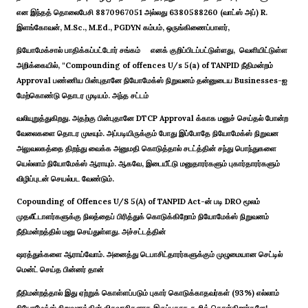
என இந்தத் தொலைபேசி 8870967051 அல்லது 6380588260 (வாட்ஸ் அப்) R.
இளங்கோவன், M.Sc., M.Ed., PGDYN கம்பம், ஒருங்கிணைப்பாளர்,
நியோமேக்சால் பாதிக்கப்பட்டோர் சங்கம் எனக் குறிப்பிடப்பட்டுள்ளது, வெளியிட்டுள்ள
அறிக்கையில், "Compounding of offences U/s 5(a) of TANPID நீதிமன்றம்
Approval பண்ணிய பின்புதானே நியோமேக்ஸ் நிறுவனம் தன்னுடைய Businesses-ஐ
மேற்கொண்டு தொடர முடியம். அந்த சட்டம்
வலியுறுத்துகிறது. அதற்கு பின்புதானே DTCP Approval க்காக மனுச் செய்தல் போன்ற
வேலைகளை தொடர முடீயும். அப்படியிருக்கும் போது இப்போதே நியோமேக்ஸ் நிறுவன
அலுவலகத்தை திறந்து வைக்க அனுமதி கொடுத்தால் சடட்த்தின் சந்து பொந்துகளை
யெல்லாம் நியோமேக்ஸ் ஆராயும். ஆகவே, இடையீட்டு மனுதாரர்களும் புகார்தாரர்களும்
விழிப்புடன் செயல்பட வேண்டும்.
Copounding of Offences U/S 5(A) of TANPID Act-ன் படி DRO மூலம்
முதலீட்டாளர்களுக்கு நிலத்தைப் பிரித்துக் கொடுக்கிறோம் நியோமேக்ஸ் நிறுவனம்
நீதிமன்றத்தில் மனு செய்துள்ளது. அச்சட்டத்தின்
ஷரத்துக்களை ஆராய்வோம். அனைத்து டெபாசிட்தாரர்களுக்கும் முழுமையான செட்டில்
மென்ட் செய்த பின்னர் தான்
நீதிமன்றத்தால் இது ஏற்றுக் கொள்ளப்படும் புகார் கொடுக்காதவர்கள் (93%) எல்லாம்
நியோமேக்ஸ் நிறுவனத்தின் விசுவாசிகளாக இருப்பதாக கூறிக் கொள்கிறார்களே!