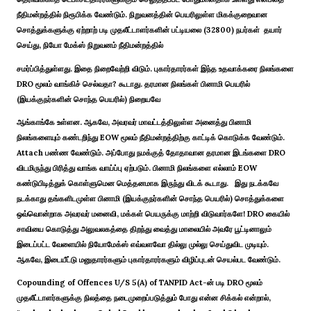
நீதிமன்றத்தில் நிரூபிக்க வேண்டும். நிறுவனத்தின் பெயரிலுள்ள மிகக்குறைவான
சொத்துக்களுக்கு ஏற்றாற் படி முதலீட்டாளர்களின் பட்டியலை (32800) நபர்கள் தயார்
செய்து, நியோ மேக்ஸ் நிறுவனம் நீதிமன்றத்தில்
சமர்ப்பித்துள்ளது. இதை நிறைவேற்றி விடும். புகார்தாரர்கள் இந்த உதவாக்கரை நிலங்களை
DRO மூலம் வாங்கிச் செல்வதா? கூடாது. தரமான நிலங்கள் பினாமி பெயரில்
(இயக்குநர்களின் சொந்த பெயரில்) நிறையவே
ஆங்காங்கே உள்ளன. ஆகவே, அவரவர் மாவட்டத்திலுள்ள அனைத்து பினாமி
நிலங்களையும் கண்டறிந்து EOW மூலம் நீதிமன்றத்திற்கு காட்டிக் கொடுக்க வேண்டும்.
Attach பண்ண வேண்டும். அப்போது நமக்குத் தோதாவான தரமான இடங்களை DRO
விடமிருந்து பிரித்து வாங்க வாய்ப்பு ஏற்படும். பினாமி நிலங்களை எல்லாம் EOW
கண்டுபிடித்துக் கொள்ளுமென மெத்தனமாக இருந்து விடக் கூடாது. இது நடக்கவே
நடக்காது தங்களிடமுள்ள பினாமி (இயக்குநர்களின் சொந்த பெயரில்) சொத்துக்களை
ஒவ்வொன்றாக அவரவர் மனைவி, மக்கள் பெயருக்கு மாற்றி விடுவார்களே! DRO கையில்
சாவியை கொடுத்து அலுவலகத்தை திறந்து வைத்து மாலையில் அவரே பூட்டினாலும்
இடைப்பட்ட வேளையில் நியோமேக்ஸ் எவ்வளவோ தில்லு முல்லு செய்துவிட முடியும்.
ஆகவே, இடையீட்டு மனுதாரர்களும் புகார்தாரர்களும் விழிப்புடன் செயல்பட வேண்டும்.
Copounding of Offences U/S 5(A) of TANPID Act-ன் படி DRO மூலம்
முதலீட்டாளர்களுக்கு நிலத்தை நடைமுறைப்படுத்தும் போது என்ன சிக்கல் என்றால்,