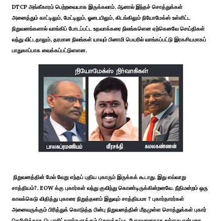
DTCP அங்கீகாரம் பெற்றவையாக இருக்கலாம். ஆனால் இந்தச் சொத்துக்கள்
அனைத்தும் காட்டிலும், மேட்டிலும், ஓடையிலும், கிடங்கிலும் நியோமேக்ஸ் உள்ளிட்ட
நிறுவனங்களால் வாங்கிப் போடப்பட்ட உதவாக்கரை நிலங்களென ஏற்கெனவே செய்திகள்
வந்து விட்டதாலும், தரமான நிலங்கள் யாவும் பினாமி பெயரில் வாங்கப்பட்டு இரகசியமாகப்
பாதுகாப்பாக வைக்கப்பட்டுளளன.
நிறுவனத்தின் மேல் வேறு எந்தப் புதிய புகாரும் இருக்கக் கூடாது. இது எவ்வாறு
சாத்தியம்?. EOW க்கு புகார்கள் வந்து குவிந்து கொண்டிருக்கின்றனவே. நீதிமன்றம் ஒரு
காலக்கெடு விதித்து புகாரை நிறுத்தலாம் இதுவும் சாத்தியமா ? புகார்தாரர்கள்
அனைவருக்கும் பிரித்துக் கொடுத்த பின்பு நிறுவனத்தின் மீதமுள்ள சொத்துக்கள் புகார்
தெரிவிக்காத டெபாசிட்தாரர்களுக்கும் செலுத்தப்பட போதுமானதாக உள்ளது என்பதை