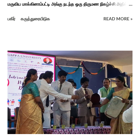
மருவிய மாக்கினாம்பட்டி அங்கு நடந்த ஒரு திருமண நிகழ்ச்சி அதில்
மாப்பிள்ளை அழைப்பு நிகழ்ச்சியில் வரவேற்றுத் கேலி செய்து
பகிர்
கருத்துரையிடுக
READ MORE »
ஆராத்தியெடுத்த கொழுந்தியாள்கள் பாடிய ஆராத்தி பாட்டு ஒன்று 30
வருடம் முன் இப்படி நடந்ததுண்டு அது காலங்கடந்து தற்போது தாலாட்டு
உள்பட பல பாடல்கள் காலத்தால் மறைந்தும் காலச்சுவட்டில் கரைந்தும்
போய் பட ஆட்கள் இல்லாத நிலையில் தற்போது ஒரு ஆரத்திப் பாடல்
வைரலாகிகி யது. தமிழகத்தில் ஒவ்வொரு குடும்பத்திற்கும் திருமணப்
பழக்க வழக்கங்கள் ஜாதிய சமூக ரீதியாக வேறுபடும். அந்த வகையில்,
ஆராத்தி எடுக்கும் முறையும் சற்று வேறுபடுடன் தான் இருக்கும்.அப்படி
திருமணம் ஒன்றில் கொழுந்தியாள்கள் மூன்று பேர் இணைந்து
மாப்பிள்ளைக்கு ஆராத்தி எடுத்துள்ளனர். அப்போது மாப்பிள்ளையைக்
கேலியாக நகைச்சுவை உணர்வு பொங்க பாடிய வரிகளை வைத்து
அவர்கள் பாடிய பாடல் இணையதளத்தில் வைரலாகிறது.“மாடு மேய்த்த
மச்சான்” என...