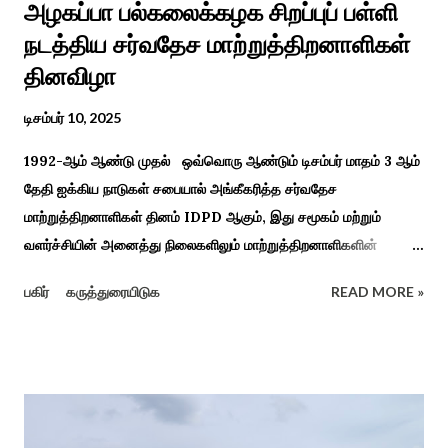
அழகப்பா பல்கலைக்கழக சிறப்புப் பள்ளி
நடத்திய சர்வதேச மாற்றுத்திறனாளிகள்
தினவிழா
டிசம்பர் 10, 2025
1992-ஆம் ஆண்டு முதல் ஒவ்வொரு ஆண்டும் டிசம்பர் மாதம் 3 ஆம்
தேதி ஐக்கிய நாடுகள் சபையால் அங்கீகரித்த சர்வதேச
மாற்றுத்திறனாளிகள் தினம் IDPD ஆகும், இது சமூகம் மற்றும்
வளர்ச்சியின் அனைத்து நிலைகளிலும் மாற்றுத்திறனாளிகளின்
உரிமைகள், நல்வாழ்வு மற்றும் பங்கேற்பை மேம்படுத்துவதை
பகிர்
கருத்துரையிடுக
READ MORE »
நோக்கமாகக் கொண்டது. சமூகத்தில் மாற்றுத்திறனாளிகளின்
பங்களிப்பை அங்கீகரித்தல். அவர்களின் உரிமைகளை வலியுறுத்துதல்.
அவர்களின் நல்வாழ்வு மற்றும் உள்ளடக்கிய வளர்ச்சியை
ஊக்குவித்தல். இந்த நாளில் உலகெங்கிலும் பல்வேறு விழிப்புணர்வு
நிகழ்ச்சிகள், கருத்தரங்குகள் மற்றும் உதவிகள் வழங்கும் விழாக்கள்
நடத்தப்படுகின்றன. அதை இந்த ஆண்டு காரைக்குடி அழகப்பா