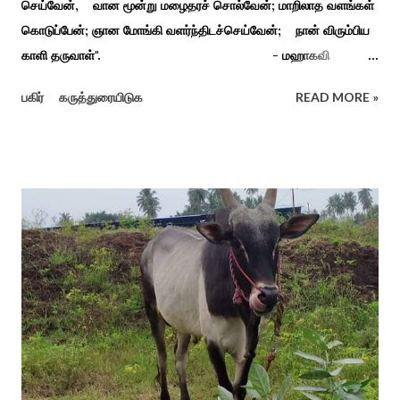
செய்வேன், வான மூன்று மழைதரச் சொல்வேன்; மாறிலாத வளங்கள்
கொடுப்பேன்; ஞான மோங்கி வளர்ந்திடச்செய்வேன்; நான் விரும்பிய
காளி தருவாள்". - மஹாகவி
பாரதியார் சிவகங்கையிலிருந்து பத்துக் கி.மீ. தொலைவிலுள்ள
பகிர்
கருத்துரையிடுக
READ MORE »
கொல்லங்குடி கிராம பக்தரின் கனவில் அய்யனார் தோன்றி
ஈச்சமரகாட்டில் குடி கொண்டு இருப்பதாகவும் தன்னை வெளியே
எடுத்து பூஜிக்குமாறு கூற. அவர் தோண்ட வெட்டியதும் சிலை
தென்படவே அந்த அய்யனார் சிலையை எடுத்தனர் அது வெட்டி
எடுத்த அய்யனார் என“வெட்டுடைய அய்யனார்“ நாமம் கோவில்
அமைத்து பூஜித்தனர். ஆங்கிலேய கிழக்கிந்திய ஆட்சியில் சிவகங்கை
இரண்டாம் மன்னர் முத்துவடுகநாதத் தேவர் ஆங்கிலேயரை எதிர்க்க
அவர்களால் காளையார் கோவிலில் இரண்டாம் மனைவி கௌரி
நாச்சியாருடன் கொல்லபட்டார். அவரது முதல் மனைவி
வேலுநாச்சியார...