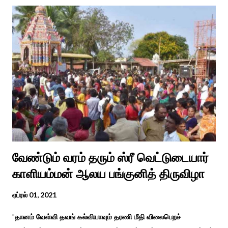
வேண்டும் வரம் தரும் ஸ்ரீ வெட்டுடையார்
காளியம்மன் ஆலய பங்குனித் திருவிழா
ஏப்ரல் 01, 2021
"தானம் வேள்வி தவங் கல்வியாவும் தரணி மீதி விலைபெறச்