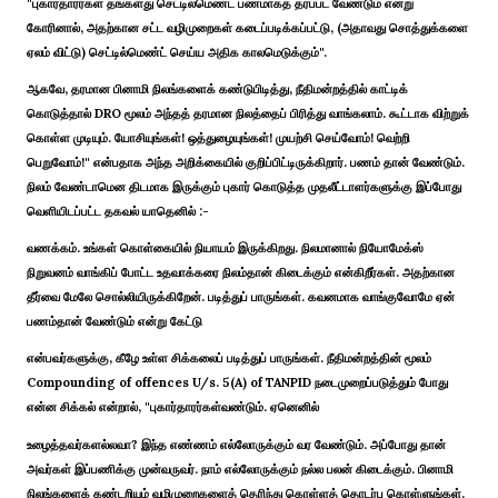
"புகார்தாரர்கள் தங்களது செட்டில்மெண்ட் பணமாகத் தரப்பட வேண்டும் என்று
கோரினால், அதற்கான சட்ட வழிமுறைகள் கடைப்படிக்கப்பட்டு, (அதாவது சொத்துக்களை
ஏலம் விட்டு) செட்டில்மெண்ட் செய்ய அதிக காலமெடுக்கும்".
ஆகவே, தரமான பினாமி நிலங்களைக் கண்டுபிடித்து, நீதிமன்றத்தில் காட்டிக்
கொடுத்தால் DRO மூலம் அந்தத் தரமான நிலத்தைப் பிரித்து வாங்கலாம். கூட்டாக விற்றுக்
கொள்ள முடியும். யோசியுங்கள்! ஒத்துழையுங்கள்! முயற்சி செய்வோம்! வெற்றி
பெறுவோம்!" என்பதாக அந்த அறிக்கையில் குறிப்பிட்டிருக்கிறார். பணம் தான் வேண்டும்.
நிலம் வேண்டாமென திடமாக இருக்கும் புகார் கொடுத்த முதலீட்டாளர்களுக்கு இப்போது
வெளியிடப்பட்ட தகவல் யாதெனில் :-
வணக்கம். உங்கள் கொள்கையில் நியாயம் இருக்கிறது. நிலமானால் நியோமேக்ஸ்
நிறுவனம் வாங்கிப் போட்ட உதவாக்கரை நிலம்தான் கிடைக்கும் என்கிறீர்கள். அதற்கான
தீர்வை மேலே சொல்லியிருக்கிறேன். படித்துப் பாருங்கள். கவனமாக வாங்குவோமே ஏன்
பணம்தான் வேண்டும் என்று கேட்டு
என்பவர்களுக்கு, கீழே உள்ள சிக்கலைப் படித்துப் பாருங்கள். நீதிமன்றத்தின் மூலம்
Compounding of offences U/s. 5(A) of TANPID நடைமுறைப்படுத்தும் போது
என்ன சிக்கல் என்றால், "புகார்தாரர்கள்வண்டும். ஏனெனில்
உழைத்தவர்களல்லவா? இந்த எண்ணம் எல்லோருக்கும் வர வேண்டும். அப்போது தான்
அவர்கள் இப்பணிக்கு முன்வருவர். நாம் எல்லோருக்கும் நல்ல பலன் கிடைக்கும். பினாமி
நிலங்களைக் கண்டறியும் வழிமுறைகளைத் தெரிந்து கொள்ளத் தொடர்பு கொள்ளுங்கள்.