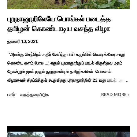
புறநானூறிலேயே பொங்கல் படைத்த
தமிழன் கொண்டாடிய வசந்த விழா
ஜனவரி 13, 2021
"அலங்கு செந்நெல் கதிர் வேய்ந்த பாய் கரும்பின் கொடிக்கீரை சாறு
கொண்ட களம் போல...." எனும் புறநானூற்றுப் பாடல் கிருஸ்தவ மதம்
தோன்றும் முன் முதல் நூற்றாண்டில் தமிழர்களிண் பொங்கல்
விழாவைச் சிறப்பித்துக் கூறுகிறது புறநானூற்றின் 22 வது பாடல். புலவர்
குறந்தோழியூர் கிழாரால் இயற்றப்பட்டது சாறு கண்ட களம் என
பகிர்
கருத்துரையிடுக
READ MORE »
பொங்கல் விழாவை விவரிக்கிறார். நற்றிணை, குறுந்தொகை,
புறநானூறு, ஐந்குறுநூறு, கலித்தொகை என சங்க இலக்கியங்கள்
பலவும் தைத் திங்கள் என தொடங்கும் பாடல்கள் மூலம் பொங்கலை
பழந்தமிழர் கொண்டாடிய வாழ்வினைப் பாங்காய் பதிவு செய்துள்ளார்.
சங்க இலக்கியங்களுக்கு பின் காலகட்டத்திலும் 'புதுக்கலத்து எழுந்த