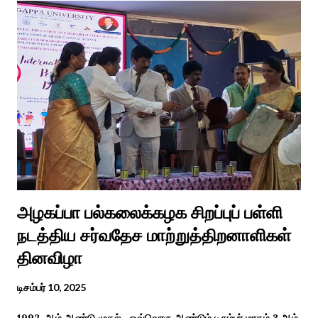
வைரலாகிகி யது. தமிழகத்தில் ஒவ்வொரு குடும்பத்திற்கும் திருமணப்
பழக்க வழக்கங்கள் ஜாதிய சமூக ரீதியாக வேறுபடும். அந்த வகையில்,
ஆராத்தி எடுக்கும் முறையும் சற்று வேறுபடுடன் தான் இருக்கும்.அப்படி
திருமணம் ஒன்றில் கொழுந்தியாள்கள் மூன்று பேர் இணைந்து
மாப்பிள்ளைக்கு ஆராத்தி எடுத்துள்ளனர். அப்போது மாப்பிள்ளையைக்
கேலியாக நகைச்சுவை உணர்வு பொங்க பாடிய வரிகளை வைத்து
அவர்கள் பாடிய பாடல் இணையதளத்தில் வைரலாகிறது.“மாடு மேய்த்த
மச்சான்” என...
அழகப்பா பல்கலைக்கழக சிறப்புப் பள்ளி
நடத்திய சர்வதேச மாற்றுத்திறனாளிகள்
தினவிழா
டிசம்பர் 10, 2025
1992-ஆம் ஆண்டு முதல் ஒவ்வொரு ஆண்டும் டிசம்பர் மாதம் 3 ஆம்