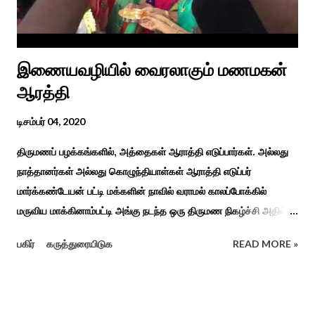
முறை, உறவுகள் சார்ந்த உயிர்ப்பான ...
இணையவழியில் வைரலாகும் மணமகன்
ஆரத்தி
டிசம்பர் 04, 2020
திருமணப் பழக்கங்களில், அத்தைகள் ஆராத்தி எடுப்பார்கள். அல்லது
நாத்தானர்கள் அல்லது கொழுந்தியாள்கள் ஆராத்தி எடுப்பர்
மார்க்கண்டேயன் பட்டி மக்களின் நாவில் வராமல் காலப்போக்கில்
மருவிய மாக்கினாம்பட்டி அங்கு நடந்த ஒரு திருமண நிகழ்ச்சி அதில்
மாப்பிள்ளை அழைப்பு நிகழ்ச்சியில் வரவேற்றுத் கேலி செய்து
பகிர்
கருத்துரையிடுக
READ MORE »
ஆராத்தியெடுத்த கொழுந்தியாள்கள் பாடிய ஆராத்தி பாட்டு ஒன்று 30
வருடம் முன் இப்படி நடந்ததுண்டு அது காலங்கடந்து தற்போது தாலாட்டு
உள்பட பல பாடல்கள் காலத்தால் மறைந்தும் காலச்சுவட்டில் கரைந்தும்
போய் பட ஆட்கள் இல்லாத நிலையில் தற்போது ஒரு ஆரத்திப் பாடல்