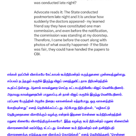
எங்கள் தரப்பின் விளக்கமே கேட்காமல் உயர்நீதிமன்றம் கருத்துகளை முன்வைத்துள்ளது.
சம்பவம் நடந்ததும் கரூரில் இருந்து விஜய் மறைந்துவிட்டதாக நீதிமன்றத்தில்
கூறப்பட்டுள்ளது. ஆனால் காவல்துறை செய்த கட்டாயத்திலேயே விஜய் வெளியேறினார்.
அதாவது காவல்துறையின் பாதுகாப்புடன் தான் விஜய் கரூரில் இருந்து வெளியேறினார்.
பரப்புரை பேருந்தின் அருகே நிறைய வாகனங்கள் வந்தபோது, ஒரு வாகனத்தில்
மோதியுள்ளது” எனத் தெரிவிக்கப்பட்டது. அப்போது நீதிபதிகள், “வழிகாட்டு
நெறிமுறைகளை விசாரிக்கும் வழக்கு என்றால் இதனை சென்னை உயர்நீதிமன்றத்நின்
மதுரை கிளையே விசாரித்திருக்கலாமே?. இந்த வழக்கு உயர் நீதிமன்றம் மதுரை கிளையின்
விசாரணையின் வரம்பிற்கு உட்பட்டது. சென்னை உயர் நீதிமன்றம் ஏன் தனிநீதிபதி
விசாரணைக்கு எடுத்தது என விளக்கம் கொடுங்கள்” எனத் தெரிவித்தனர்."சென்னை