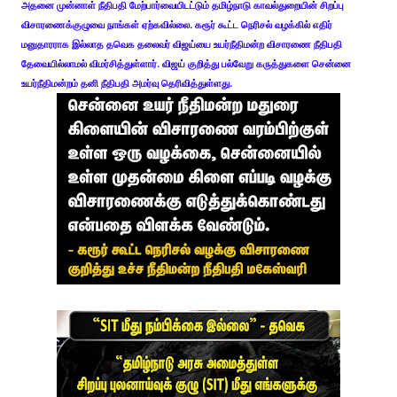
அதனை முன்னாள் நீதிபதி மேற்பார்வையிடட்டும் தமிழ்நாடு காவல்துறையின் சிறப்பு
விசாரணைக்குழுவை நாங்கள் ஏற்கவில்லை. கரூர் கூட்ட நெரிசல் வழக்கில் எதிர்
மனுதாரராக இல்லாத தவெக தலைவர் விஜய்யை உயர்நீதிமன்ற விசாரணை நீதிபதி
தேவையில்லாமல் விமர்சித்துள்ளார். விஜய் குறித்து பல்வேறு கருத்துகளை சென்னை
உயர்நீதிமன்றம் தனி நீதிபதி அமர்வு தெரிவித்துள்ளது.