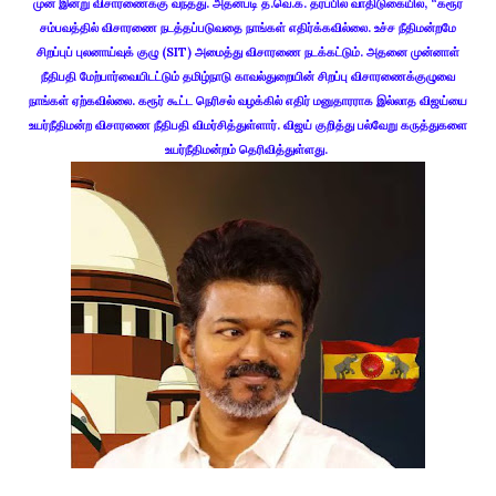
முன் இன்று விசாரணைக்கு வந்தது. அதன்படி த.வெ.க. தரப்பில் வாதிடுகையில், “கரூர்
சம்பவத்தில் விசாரணை நடத்தப்படுவதை நாங்கள் எதிர்க்கவில்லை. உச்ச நீதிமன்றமே
சிறப்புப் புலனாய்வுக் குழு (SIT) அமைத்து விசாரணை நடக்கட்டும். அதனை முன்னாள்
நீதிபதி மேற்பார்வையிடட்டும் தமிழ்நாடு காவல்துறையின் சிறப்பு விசாரணைக்குழுவை
நாங்கள் ஏற்கவில்லை. கரூர் கூட்ட நெரிசல் வழக்கில் எதிர் மனுதாரராக இல்லாத விஜய்யை
உயர்நீதிமன்ற விசாரணை நீதிபதி விமர்சித்துள்ளார். விஜய் குறித்து பல்வேறு கருத்துகளை
உயர்நீதிமன்றம் தெரிவித்துள்ளது.