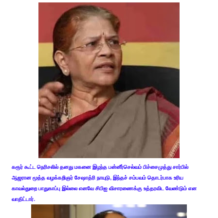
கரூர் கூட்ட நெரிசலில் தனது மகனை இழந்த பன்னீர்செல்வம் பிச்சைமுத்து சார்பில்
ஆஜரான மூத்த வழக்கறிஞர் சேஷாத்ரி நாயுடு, இந்தச் சம்பவம் தொடர்பாக உரிய
காவல்துறை பாதுகாப்பு இல்லை எனவே சிபிஐ விசாரணைக்கு உத்தரவிட வேண்டும் என
வாதிட்டார்.