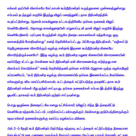
எங்கள் தரப்பின் விளக்கமே கேட்காமல் உயர்நீதிமன்றம் கருத்துகளை முன்வைத்துள்ளது.
சம்பவம் நடந்ததும் கரூரில் இருந்து விஜய் மறைந்துவிட்டதாக நீதிமன்றத்தில்
கூறப்பட்டுள்ளது. ஆனால் காவல்துறை கட்டாயத்திலேயே தவெக தலைவர் விஜய்
வெளியேறினார். அதாவது காவல்துறையின் பாதுகாப்புடன் தான் விஜய் கரூரில் இருந்து
வெளியேறினார். பரப்புரை பேருந்தின் அருகே நிறைய வாகனங்கள் வந்தபோது, ஒரு
வாகனத்தில் மோதியுள்ளது” எனத் தெரிவிக்கப்பட்டது. அப்போது நீதிபதிகள், “வழிகாட்டு
நெறிமுறைகளை விசாரிக்கும் வழக்கு என்றால் இதனை உயர்நீதிமன்ற கிளையே
விசாரித்திருக்கலாமே?. இந்த வழக்கு உயர் நீதிமன்ற மதுரை கிளையின் விசாரணையின்
வரம்பிற்கு உட்பட்டது. சென்னை உயர் நீதிமன்றம் ஏன் விசாரணைக்கு எடுத்தது என
விளக்கம் கொடுங்கள்” எனத் தெரிவித்தனர்.தவெக சார்பில் ஆஜரான மூத்த வழக்கறிஞர்
சுப்ரமணியம், "உயர் நீதிமன்ற வழக்கு விசாரணையில் தவெக இணைக்கப்படவேயில்லை.
எங்களுக்கு உரிய வாய்ப்பளிக்காமல், கூட்டத்தைக் கட்டுப்படுத்த தவறவிட்டதாக உயர்
நீதிமன்றம் எங்கள் மீது குற்றம் சாட்டியது. தவெக தலைவர்கள் சம்பவ இடத்தில் இருந்து
ஓடிவிட்டதாகவும் உயர் நீதிமன்றம் குற்றம் சாட்டியுள்ளது.
பொது ஒழுங்கை நிலைநாட்டவே எனது கட்சிக்காரர் (விஜய்) அந்த இடத்தைவிட்டு
வெளியேற உத்தரவிடப்பட்டார். பாதிக்கப்பட்டவர்களுக்கும் அவர்களது குடும்பத்தினருக்கும்
உதவ எங்கள் தலைவர்களுக்கு வாய்ப்பு வழங்கப்படவில்லை.
அக்.3-ம் தேதி உயர் நீதிமன்றம் பிறப்பித்த உத்தரவு, கூட்டத்தைக் கட்டுப்படுத்த நிலையான
செயல்பாட்டு நடைமுறையை வகுக்கக் கோரும் மனுவை அடிப்படையாகக் கொண்டது" என