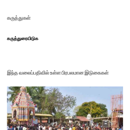
கருத்துகள்
கருத்துரையிடுக
இந்த வலைப்பதிவில் உள்ள பிரபலமான இடுகைகள்