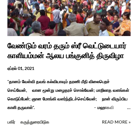
வேண்டும் வரம் தரும் ஸ்ரீ வெட்டுடையார்
காளியம்மன் ஆலய பங்குனித் திருவிழா
ஏப்ரல் 01, 2021
"தானம் வேள்வி தவங் கல்வியாவும் தரணி மீதி விலைபெறச்
செய்வேன், வான மூன்று மழைதரச் சொல்வேன்; மாறிலாத வளங்கள்
கொடுப்பேன்; ஞான மோங்கி வளர்ந்திடச்செய்வேன்; நான் விரும்பிய
காளி தருவாள்". - மஹாகவி
பாரதியார் சிவகங்கையிலிருந்து பத்துக் கி.மீ. தொலைவிலுள்ள
பகிர்
கருத்துரையிடுக
READ MORE »
கொல்லங்குடி கிராம பக்தரின் கனவில் அய்யனார் தோன்றி
ஈச்சமரகாட்டில் குடி கொண்டு இருப்பதாகவும் தன்னை வெளியே