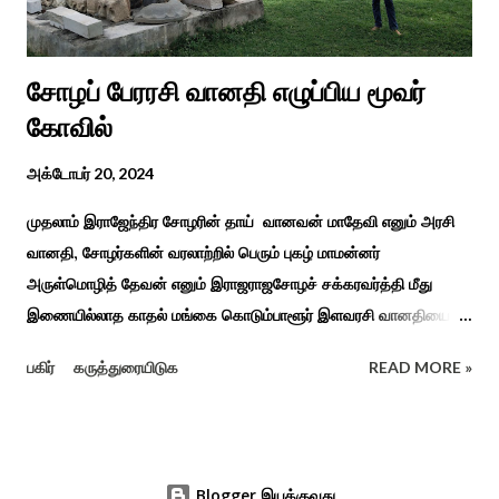
சோழப் பேரரசி வானதி எழுப்பிய மூவர்
கோவில்
அக்டோபர் 20, 2024
முதலாம் இராஜேந்திர சோழரின் தாய் வானவன் மாதேவி எனும் அரசி
வானதி, சோழர்களின் வரலாற்றில் பெரும் புகழ் மாமன்னர்
அருள்மொழித் தேவன் எனும் இராஜராஜசோழச் சக்கரவர்த்தி மீது
இணையில்லாத காதல் மங்கை கொடும்பாளூர் இளவரசி வானதியை
"பொன்னியின் செல்வன்" கதை படித்த யாரும் மறக்க முடியாது. சோழர்
பகிர்
கருத்துரையிடுக
READ MORE »
கடற்படையின் பரப்பை இலங்கை வரை சென்று வென்று வந்த
வரலாற்று நிகழ்வுகளின் மூலம் குறுநில மன்னர்கள் அல்லது வேளிர்
துணை நின்றார்கள் அதில் ஈழத்துப் பட்டம் வென்ற கொடும்பாளூர்
வேளிர் மகளான வானதி இளம் வயதிலேயே தாய் தந்தையை
Blogger இயக்குவது