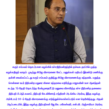
கரூர் சம்பவம் தொடர்பான வழக்கில் உச்சநீதிமன்றத்தில் தவெக தரப்பில் மூத்த
வழக்கறிஞர் வாதம் முடிந்து சிபிஐ விசாரணை கேட்ட மனுக்கள் மதியம் இரண்டு மணிக்கு
தள்ளி வைக்கப்பட்டது கரூர் சம்பவம் குறித்து சிபிஐ விசாரணைக்கு உத்தரவிட மறுத்த
சென்னை உயர் நீதிமன்ற மதுரை கிளை உத்தரவை எதிர்த்து பாஜகவின் உமா ஆனந்தன்
கடந்த 7ம் தேதி தொடர்ந்த மேல்முறையீட்டு மனுவை விசாரித்த உச்ச நீதிமன்ற தலைமை
நீதிபதி பி.ஆர்.கவாய், நீதிபதி கே.வினோத் சந்திரன் அடங்கிய அமர்வு, இந்த வழக்கு
அக்டோபர் 10-ம் தேதி விசாரணைக்கு எடுத்துக்கொள்ளப்படும் என தெரிவித்தது. அதன்
அடிப்படையில், இந்த வழக்கு நீதிபதிகள் ஜே.கே. மகேஸ்வரி, என்.வி. அஞ்சாரியா அமர்வு