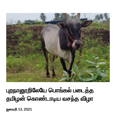
எடுத்து பூஜிக்குமாறு கூற. அவர் தோண்ட வெட்டியதும் சிலை
தென்படவே அந்த அய்யனார் சிலையை எடுத்தனர் அது வெட்டி
எடுத்த அய்யனார் என“வெட்டுடைய அய்யனார்“ நாமம் கோவில்
அமைத்து பூஜித்தனர். ஆங்கிலேய கிழக்கிந்திய ஆட்சியில் சிவகங்கை
இரண்டாம் மன்னர் முத்துவடுகநாதத் தேவர் ஆங்கிலேயரை எதிர்க்க
அவர்களால் காளையார் கோவிலில் இரண்டாம் மனைவி கௌரி
நாச்சியாருடன் கொல்லபட்டார். அவரது முதல் மனைவி
வேலுநாச்சியார...
புறநானூறிலேயே பொங்கல் படைத்த
தமிழன் கொண்டாடிய வசந்த விழா
ஜனவரி 13, 2021