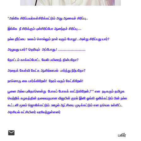
"அங்கே சிரிப்பவர்கள்சிரிக்கட்டும் அது ஆணவச் சிரிப்பு..
இங்கே நீ சிரிக்கும் புன்சிரிப்போ ஆனந்தச் சிரிப்பு....
நல்ல தீர்ப்பை உலகம் சொல்லும் நாள் வரும் போது!...அன்று சிரிப்பது யார்?
அழுவது யார்? தெரியும் அப்போது.! .............................
தோட்டம் காக்கப்போட்ட வேலி பயிரைத் தின்பதோ?
அதைக் கேள்வி கேட்க ஆளில்லாமல் பார்த்து நிற்பதோ?
நானொரு கை பார்க்கிறேன்!
நேரம் வரும் கேட்கிறேன்!
பூனை அல்ல புலிதானென்று போகப் போகக் காட்டுகிறேன்,!"" என நடிகரும் தமிழக
வெற்றிக் கழகத்தின் தலைவருமான விஜயின் குரல் இனி ஓங்கி ஒலிக்கட்டும் பின் நல்ல
கூட்டனி மூலம் ஜொலிக்கட்டும். ஊழல் ஆட்சியை முடிக்கட்டும் என தவெக உள்ளிட்ட
அரசியல் கட்சியினர் வரவேற்றுள்ளனர்
பகிர்