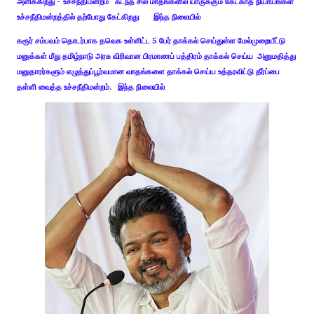
அளிக்கிறது - உச்சநீதிமன்றம் கடந்த சில மாதங்களில் யாருக்கும் கேட்காத நியாயங்கள்
உச்சநீதிமன்றத்தில் தற்போது கேட்கிறது இந்த நிலையில்
கரூர் சம்பவம் தொடர்பாக தவெக உள்ளிட்ட 5 பேர் தாக்கல் செய்துள்ள மேல்முறையீட்டு
மனுக்கள் மீது தமிழ்நாடு அரசு விரிவான பிரமாணப் பத்திரம் தாக்கல் செய்ய அனுமதித்து
மனுதாரர்களும் எழுத்துப்பூர்வமான வாதங்களை தாக்கல் செய்ய உத்தரவிட்டு தீர்ப்பை
தள்ளி வைத்த உச்சநீதிமன்றம். இந்த நிலையில்