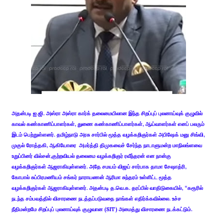
அதன்படி ஐ.ஜி. அஸ்ரா அஸ்ரா கார்க் தலைமையிலான இந்த சிறப்புப் புலனாய்வுக் குழுவில்
காவல் கண்காணிப்பாளர்கள், துணை கண்காணிப்பாளர்கள், ஆய்வாளர்கள் எனப் பலரும்
இடம் பெற்றுள்ளனர். தமிழ்நாடு அரசு சார்பில் மூத்த வழக்கறிஞர்கள் அபிஷேக் மனு சிங்வி,
முகுல் ரோத்தகி, ஆகியோரை அமர்த்தி திமுகவைச் சேர்ந்த நாடாளுமன்ற மாநிலங்ளவை
உறுப்பினர் வில்சன்,குற்றவியல் தலைமை வழக்கறிஞர் ரவீந்தரன் என நான்கு
வழக்கறிஞர்கள் ஆஜராகியுள்ளனர். அதே சமயம் விஜய் சார்பாக தாமா சேஷாத்ரி,
கோபால் சுப்பிரமணியம் சங்கர் நாராயணன் ஆரிமா சுந்தரம் உள்ளிட்ட மூத்த
வழக்கறிஞர்கள் ஆஜராகியுள்ளனர். அதன்படி த.வெ.க. தரப்பில் வாதிடுகையில், “கரூரில்
நடந்த சம்பவத்தில் விசாரணை நடத்தப்படுவதை நாங்கள் எதிர்க்கவில்லை. உச்ச
நீதிமன்றமே சிறப்புப் புலனாய்வுக் குழுவான (SIT) அமைத்து விசாரணை நடக்கட்டும்.