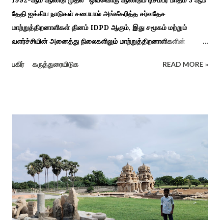
தேதி ஐக்கிய நாடுகள் சபையால் அங்கீகரித்த சர்வதேச
மாற்றுத்திறனாளிகள் தினம் IDPD ஆகும், இது சமூகம் மற்றும்
வளர்ச்சியின் அனைத்து நிலைகளிலும் மாற்றுத்திறனாளிகளின்
உரிமைகள், நல்வாழ்வு மற்றும் பங்கேற்பை மேம்படுத்துவதை
பகிர்
கருத்துரையிடுக
READ MORE »
நோக்கமாகக் கொண்டது. சமூகத்தில் மாற்றுத்திறனாளிகளின்
பங்களிப்பை அங்கீகரித்தல். அவர்களின் உரிமைகளை வலியுறுத்துதல்.
அவர்களின் நல்வாழ்வு மற்றும் உள்ளடக்கிய வளர்ச்சியை
ஊக்குவித்தல். இந்த நாளில் உலகெங்கிலும் பல்வேறு விழிப்புணர்வு
நிகழ்ச்சிகள், கருத்தரங்குகள் மற்றும் உதவிகள் வழங்கும் விழாக்கள்
நடத்தப்படுகின்றன. அதை இந்த ஆண்டு காரைக்குடி அழகப்பா
பல்கலைக்கழகத்தின் சிறப்புக் கல்வி மற்றும் மறுவாழ்வு அறிவியல்
துறை, மற்றும் டாக்டர் அழகப்பா கல்வி அறிவியல் நிறுவனம் , மற்றும்
காரைக்குடி ஹெரிடேஜ் ரோட்டரி கிளப், மற்றும் மாற்றுத்
திறனாளிகளுக்கான மல்டிமோடல் மெட்டீரியல் உற்பத்திக்கான மையம்,
மற்றும் ஐடி மற்றும் ஆட்டிசத்திற்கான அழகப்பா பல்கலைக்கழக
சிறப்புப் பள்ளி சார்பில் இந்த ஆணடு விழா சர்வதேச மாற்று...