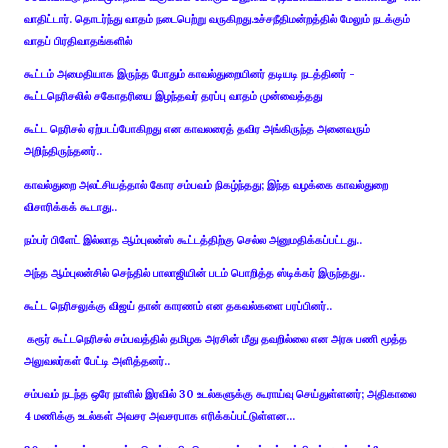
வாதிட்டார். தொடர்ந்து வாதம் நடைபெற்று வருகிறது.உச்சநீதிமன்றத்தில் மேலும் நடக்கும்
வாதப் பிரதிவாதங்களில்
கூட்டம் அமைதியாக இருந்த போதும் காவல்துறையினர் தடியடி நடத்தினர் -
கூட்டநெரிசலில் சகோதரியை இழந்தவர் தரப்பு வாதம் முன்வைத்தது
கூட்ட நெரிசல் ஏற்படப்போகிறது என காவலரைத் தவிர அங்கிருந்த அனைவரும்
அறிந்திருந்தனர்..
காவல்துறை அலட்சியத்தால் கோர சம்பவம் நிகழ்ந்தது; இந்த வழக்கை காவல்துறை
விசாரிக்கக் கூடாது..
நம்பர் பிளேட் இல்லாத ஆம்புலன்ஸ் கூட்டத்திற்கு செல்ல அனுமதிக்கப்பட்டது..
அந்த ஆம்புலன்சில் செந்தில் பாலாஜியின் படம் பொறித்த ஸ்டிக்கர் இருந்தது..
கூட்ட நெரிசலுக்கு விஜய் தான் காரணம் என தகவல்களை பரப்பினர்..
கரூர் கூட்டநெரிசல் சம்பவத்தில் தமிழக அரசின் மீது தவறில்லை என அரசு பணி மூத்த
அலுவலர்கள் பேட்டி அளித்தனர்..
சம்பவம் நடந்த ஒரே நாளில் இரவில் 30 உடல்களுக்கு கூராய்வு செய்துள்ளனர்; அதிகாலை
4 மணிக்கு உடல்கள் அவசர அவசரபாக எரிக்கப்பட்டுள்ளன...