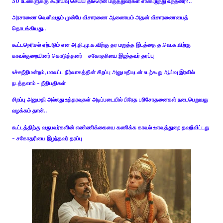
30 உடல்களுக்கு கூராய்வு செய்ய திடீரென மருத்துவர்கள் எங்கிருந்து வந்தனர்?..
அரசாணை வெளிவரும் முன்பே விசாரணை ஆணையம் அதன் விசாரணையைத்
தொடங்கியது..
கூட்டநெரிசல் ஏற்படும் என அ.தி.மு.க.விற்கு தர மறுத்த இடத்தை த.வெ.க.விற்கு
காவல்துறையினர் கொடுத்தனர் - சகோதரியை இழந்தவர் தரப்பு
உச்சநீதிமன்றம், மாவட்ட நிர்வாகத்தின் சிறப்பு அனுமதியுடன் உடற்கூறு ஆய்வு இரவில்
நடத்தலாம் - நீதிபதிகள்
சிறப்பு அனுமதி அல்லது உத்தரவுகள் அடிப்படையில் பிரேத பரிசோதனைகள் நடைபெறுவது
வழக்கம் தான்..
கூட்டத்திற்கு வருபவர்களின் எண்ணிக்கையை கணிக்க காவல் உளவுத்துறை தவறிவிட்டது
- சகோதரியை இழந்தவர் தரப்பு