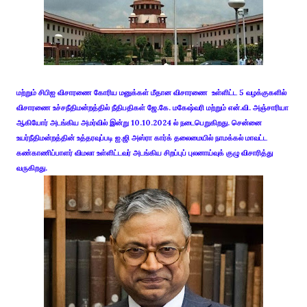
மற்றும் சிபிஐ விசாரணை கோரிய மனுக்கள் மீதான விசாரணை உள்ளிட்ட 5 வழக்குகளில்
விசாரணை உச்சநீதிமன்றத்தில் நீதிபதிகள் ஜே.கே. மகேஷ்வரி மற்றும் என்.வி. அஞ்சாரியா
ஆகியோர் அடங்கிய அமர்வில் இன்று 10.10.2024 ல் நடைபெறுகிறது. சென்னை
உயர்நீதிமன்றத்தின் உத்தரவுப்படி ஐ.ஜி அஸ்ரா கார்க் தலைமையில் நாமக்கல் மாவட்ட
கண்காணிப்பாளர் விமலா உள்ளிட்டவர் அடங்கிய சிறப்புப் புலனாய்வுக் குழு விசாரித்து
வருகிறது.