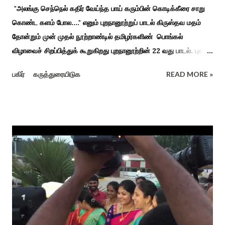
"அலங்கு செந்நெல் கதிர் வேய்ந்த பாய் கரும்பின் கொடிக்கீரை சாறு
கொண்ட களம் போல...." எனும் புறநானூற்றுப் பாடல் கிருஸ்தவ மதம்
தோன்றும் முன் முதல் நூற்றாண்டில் தமிழர்களிண் பொங்கல்
விழாவைச் சிறப்பித்துக் கூறுகிறது புறநானூற்றின் 22 வது பாடல். புலவர்
குறந்தோழியூர் கிழாரால் இயற்றப்பட்டது சாறு கண்ட களம் என
பகிர்
கருத்துரையிடுக
READ MORE »
பொங்கல் விழாவை விவரிக்கிறார். நற்றிணை, குறுந்தொகை,
புறநானூறு, ஐந்குறுநூறு, கலித்தொகை என சங்க இலக்கியங்கள்
பலவும் தைத் திங்கள் என தொடங்கும் பாடல்கள் மூலம் பொங்கலை
பழந்தமிழர் கொண்டாடிய வாழ்வினைப் பாங்காய் பதிவு செய்துள்ளார்.
சங்க இலக்கியங்களுக்கு பின் காலகட்டத்திலும் 'புதுக்கலத்து எழுந்த
தீம்பால் பொங்கல்' என சிறப்பிக்கும் சீவக சிந்தாமணி. காலங்கள்
தோறும் தமிழர்களின் வாழ்வியல் அங்கமாக உள்ள பொங்கல் விழாவில்
தமிழர்கள் சொந்த பிள்ளைகளைப் போல கால்நடைகளை வளர்த்துப்
போற்றி உடன் விளையாடி மகிழ்வதும் இயற்கையுடன் இணைந்த
இயந்திரம் இல்லாத கால வாழ்க்கை முறையாகும். தொடர்ந்து உற்றார்
உறவுகளைக் கண்டு மகிழும் காணும் பொங்கல் இயற்கை, வாழ்வியல்