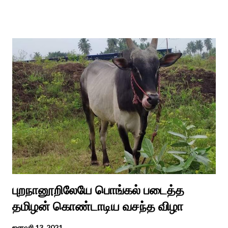
ஈச்சமரகாட்டில் குடி கொண்டு இருப்பதாகவும் தன்னை வெளியே
எடுத்து பூஜிக்குமாறு கூற. அவர் தோண்ட வெட்டியதும் சிலை
தென்படவே அந்த அய்யனார் சிலையை எடுத்தனர் அது வெட்டி
எடுத்த அய்யனார் என“வெட்டுடைய அய்யனார்“ நாமம் கோவில்
அமைத்து பூஜித்தனர். ஆங்கிலேய கிழக்கிந்திய ஆட்சியில் சிவகங்கை
இரண்டாம் மன்னர் முத்துவடுகநாதத் தேவர் ஆங்கிலேயரை எதிர்க்க
அவர்களால் காளையார் கோவிலில் இரண்டாம் மனைவி கௌரி
நாச்சியாருடன் கொல்லபட்டார். அவரது முதல் மனைவி
வேலுநாச்சியார...
புறநானூறிலேயே பொங்கல் படைத்த
தமிழன் கொண்டாடிய வசந்த விழா
ஜனவரி 13, 2021