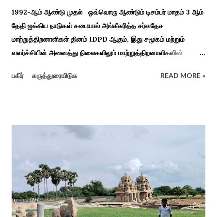
1992-ஆம் ஆண்டு முதல் ஒவ்வொரு ஆண்டும் டிசம்பர் மாதம் 3 ஆம்
தேதி ஐக்கிய நாடுகள் சபையால் அங்கீகரித்த சர்வதேச
மாற்றுத்திறனாளிகள் தினம் IDPD ஆகும், இது சமூகம் மற்றும்
வளர்ச்சியின் அனைத்து நிலைகளிலும் மாற்றுத்திறனாளிகளின்
உரிமைகள், நல்வாழ்வு மற்றும் பங்கேற்பை மேம்படுத்துவதை
பகிர்
கருத்துரையிடுக
READ MORE »
நோக்கமாகக் கொண்டது. சமூகத்தில் மாற்றுத்திறனாளிகளின்
பங்களிப்பை அங்கீகரித்தல். அவர்களின் உரிமைகளை வலியுறுத்துதல்.
அவர்களின் நல்வாழ்வு மற்றும் உள்ளடக்கிய வளர்ச்சியை
ஊக்குவித்தல். இந்த நாளில் உலகெங்கிலும் பல்வேறு விழிப்புணர்வு
நிகழ்ச்சிகள், கருத்தரங்குகள் மற்றும் உதவிகள் வழங்கும் விழாக்கள்
நடத்தப்படுகின்றன. அதை இந்த ஆண்டு காரைக்குடி அழகப்பா
பல்கலைக்கழகத்தின் சிறப்புக் கல்வி மற்றும் மறுவாழ்வு அறிவியல்
துறை, மற்றும் டாக்டர் அழகப்பா கல்வி அறிவியல் நிறுவனம் , மற்றும்
காரைக்குடி ஹெரிடேஜ் ரோட்டரி கிளப், மற்றும் மாற்றுத்
திறனாளிகளுக்கான மல்டிமோடல் மெட்டீரியல் உற்பத்திக்கான மையம்,
மற்றும் ஐடி மற்றும் ஆட்டிசத்திற்கான அழகப்பா பல்கலைக்கழக