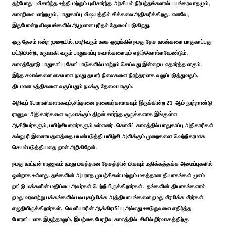
தற்போது புவிசார்ந்த உத்தி மற்றும் புவிசார்ந்த அரசியல் நிர்பந்தங்களால் பயங்கரவாதமும்,
காலநிலை மாற்றமும், பாதுகாப்பு விஷயத்தில் சிக்கலை அதிகரிக்கிறது. எனவே,
இதுபோன்ற விஷயங்களில் ஆழமான புரிதல் தேவைப்படுகிறது.
ஒரு தேசம் என்ற முறையில், மாறிவரும் உலக ஒழுங்கில் நமது தேச நலன்களை பாதுகாப்பது
மட்டுமின்றி, உருவாகி வரும் பாதுகாப்பு சவால்களையும் எதிர்கொள்ளவேண்டும்.
காலத்தோடு பாதுகாப்பு கோட்பாடுகளில் மாற்றம் செய்வது இன்றைய எதார்த்தமாகும்.
இந்த சவால்களை கையாள நமது தயார் நிலைகளை நிரந்தரமாக வலுப்படுத்துவதும்,
திடமான உத்திகளை வகுப்பதும் நமக்கு தேவையாகும்.
அறிவுப் போராளிகளாகவும்,சிந்தனை தலைவர்களாகவும் இருக்கின்ற 21-ஆம் நூற்றாண்டு
ராணுவ அதிகாரிகளை உருவாக்கும் திறன் சார்ந்த குருக்களாக இங்குள்ள
ஆசிரியர்களும், பயிற்சியாளர்களும் உள்ளனர். கொவிட் காலத்தில் பாதுகாப்பு அதிகாரிகள்
கல்லு ரி இணையதளத்தை பயன்படுத்தி பயிற்சி அளிக்கும் முறைகளை வெற்றிகரமாக
செயல்படுத்தியதை நான் அறிகிறேன்.
நமது நாட்டின் ராணுவம் நமது மகத்தான தேசத்தின் மிகவும் மதிக்கத்தக்க அமைப்புகளில்
ஒன்றாக உள்ளது. தங்களின் அயராத முயற்சிகள் மற்றும் மகத்தான தியாகங்கள் மூலம்
நாட்டு மக்களின் மதிப்பை அவர்கள் பெற்றியிருக்கிறார்கள். தங்களின் தியாகங்களால்
நமது வரலாற்று பக்கங்களில் பல புகழ்மிக்க அத்தியாயங்களை நமது வீரமிக்க வீரர்கள்
எழுதியிருக்கிறார்கள். வெளியாரின் ஆக்கிரமிப்பு அல்லது ஊடுறுவலை எதிர்த்த
போராட்டமாக இருந்தாலும், இயற்கை பேரழிவு காலத்தில் சிவில் நிர்வாகத்திற்கு