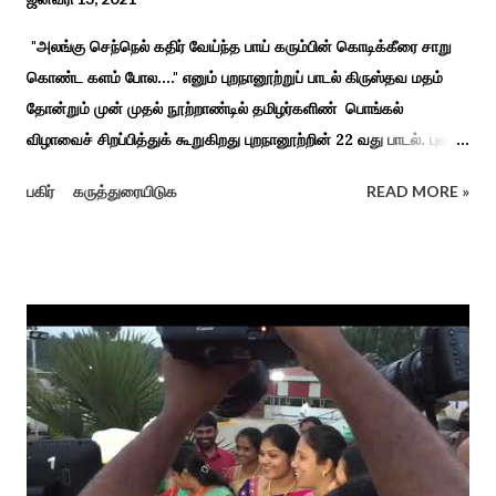
"அலங்கு செந்நெல் கதிர் வேய்ந்த பாய் கரும்பின் கொடிக்கீரை சாறு
கொண்ட களம் போல...." எனும் புறநானூற்றுப் பாடல் கிருஸ்தவ மதம்
தோன்றும் முன் முதல் நூற்றாண்டில் தமிழர்களிண் பொங்கல்
விழாவைச் சிறப்பித்துக் கூறுகிறது புறநானூற்றின் 22 வது பாடல். புலவர்
குறந்தோழியூர் கிழாரால் இயற்றப்பட்டது சாறு கண்ட களம் என
பகிர்
கருத்துரையிடுக
READ MORE »
பொங்கல் விழாவை விவரிக்கிறார். நற்றிணை, குறுந்தொகை,
புறநானூறு, ஐந்குறுநூறு, கலித்தொகை என சங்க இலக்கியங்கள்
பலவும் தைத் திங்கள் என தொடங்கும் பாடல்கள் மூலம் பொங்கலை
பழந்தமிழர் கொண்டாடிய வாழ்வினைப் பாங்காய் பதிவு செய்துள்ளார்.
சங்க இலக்கியங்களுக்கு பின் காலகட்டத்திலும் 'புதுக்கலத்து எழுந்த
தீம்பால் பொங்கல்' என சிறப்பிக்கும் சீவக சிந்தாமணி. காலங்கள்
தோறும் தமிழர்களின் வாழ்வியல் அங்கமாக உள்ள பொங்கல் விழாவில்
தமிழர்கள் சொந்த பிள்ளைகளைப் போல கால்நடைகளை வளர்த்துப்
போற்றி உடன் விளையாடி மகிழ்வதும் இயற்கையுடன் இணைந்த
இயந்திரம் இல்லாத கால வாழ்க்கை முறையாகும். தொடர்ந்து உற்றார்