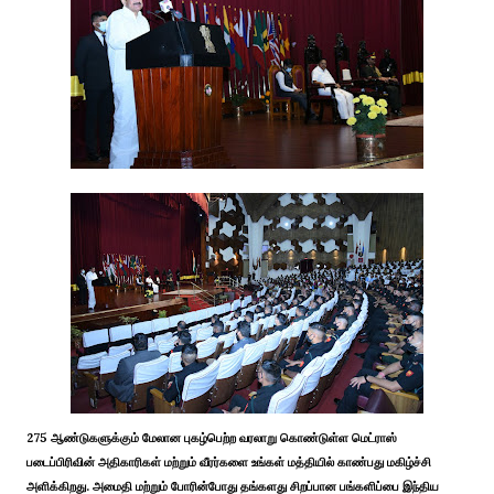
275 ஆண்டுகளுக்கும் மேலான புகழ்பெற்ற வரலாறு கொண்டுள்ள மெட்ராஸ்
படைப்பிரிவின் அதிகாரிகள் மற்றும் வீரர்களை உங்கள் மத்தியில் காண்பது மகிழ்ச்சி
அளிக்கிறது. அமைதி மற்றும் போரின்போது தங்களது சிறப்பான பங்களிப்பை இந்திய