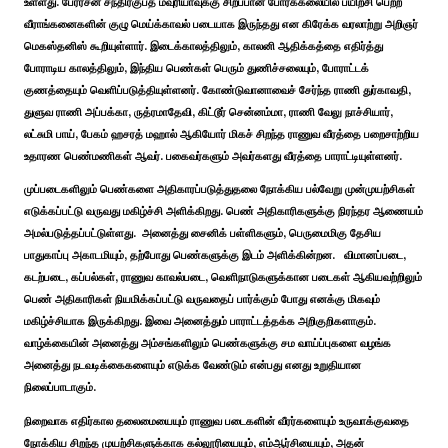
உள்ளது. பேரரசன் சந்திரகுப்த மவுரியாவுக்கு சிறப்பான போர்க்கலையில் பயிற்சி பெற்ற
வீராங்கனைகளின் குழு மெய்க்காவல் படையாக இருந்தது என கிரேக்க வரலாற்று அறிஞர்
மெகஸ்தனிஸ் கூறியுள்ளார். இடைக்காலத்திலும், காலனி ஆதிக்கத்தை எதிர்த்து
போராடிய காலத்திலும், இந்திய பெண்கள் பெரும் துணிச்சலையும், போராட்டக்
குணத்தையும் வெளிப்படுத்தியுள்ளனர். கோண்டுவானாவைச் சேர்ந்த ராணி துர்காவதி,
துளுவ ராணி அப்பக்கா, ருத்ரமாதேவி, கிட்டூர் சென்னம்மா, ராணி வேலு நாச்சியார்,
லட்சுமி பாய், பேகம் ஹசரத் மஹால் ஆகியோர் மிகச் சிறந்த ராணுவ வீரத்தை பறைசாற்றிய
உதாரண பெண்மணிகள் ஆவர். பகைவர்களும் அவர்களது வீரத்தை பாராட்டியுள்ளனர்.
முப்படைகளிலும் பெண்களை அதிகாரப்படுத்துதலை நோக்கிய பல்வேறு முன்முயற்சிகள்
எடுக்கப்பட்டு வருவது மகிழ்ச்சி அளிக்கிறது. பெண் அதிகாரிகளுக்கு நிரந்தர ஆணையம்
அமல்படுத்தப்பட்டுள்ளது. அனைத்து சைனிக் பள்ளிகளும், பெருமைமிகு தேசிய
பாதுகாப்பு அகாடமியும், தற்போது பெண்களுக்கு இடம் அளிக்கின்றன. விமானப்படை,
கடற்படை, கப்பல்கள், ராணுவ காவல்படை, வெளிநாடுகளுக்கான படைகள் ஆகியவற்றிலும்
பெண் அதிகாரிகள் நியமிக்கப்பட்டு வருவதைப் பார்க்கும் போது எனக்கு மிகவும்
மகிழ்ச்சியாக இருக்கிறது. இவை அனைத்தும் பாராட்டத்தக்க அறிகுறிகளாகும்.
வாழ்க்கையின் அனைத்து அம்சங்களிலும் பெண்களுக்கு சம வாய்ப்புகளை வழங்க
அனைத்து நடவடிக்கைகளையும் எடுக்க வேண்டும் என்பது எனது உறுதியான
நிலைப்பாடாகும்.
நிறைவாக எதிர்கால தலைமையையும் ராணுவ படைகளின் வீரர்களையும் உருவாக்குவதை
நோக்கிய சிறந்த முயற்சிகளுக்காக கல்லூரியையும், எம்ஆர்சியையும், அதன்