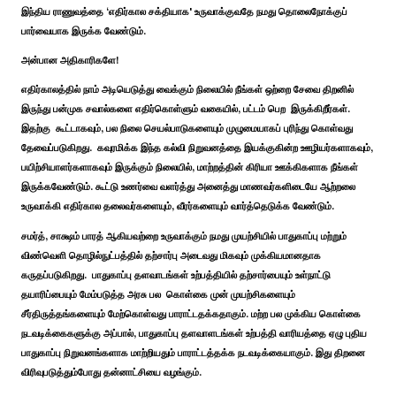
இந்திய ராணுவத்தை ‘எதிர்கால சக்தியாக' உருவாக்குவதே நமது தொலைநோக்குப்
பார்வையாக இருக்க வேண்டும்.
அன்பான அதிகாரிகளே!
எதிர்காலத்தில் நாம் அடியெடுத்து வைக்கும் நிலையில் நீங்கள் ஒற்றை சேவை திறனில்
இருந்து பன்முக சவால்களை எதிர்கொள்ளும் வகையில், பட்டம் பெற இருக்கிறீர்கள்.
இதற்கு கூட்டாகவும், பல நிலை செயல்பாடுகளையும் முழுமையாகப் புரிந்து கொள்வது
தேவைப்படுகிறது. கவுரமிக்க இந்த கல்வி நிறுவனத்தை இயக்குகின்ற ஊழியர்களாகவும்,
பயிற்சியாளர்களாகவும் இருக்கும் நிலையில், மாற்றத்தின் கிரியா ஊக்கிகளாக நீங்கள்
இருக்கவேண்டும். கூட்டு உணர்வை வளர்த்து அனைத்து மாணவர்களிடையே ஆற்றலை
உருவாக்கி எதிர்கால தலைவர்களையும், வீரர்களையும் வார்த்தெடுக்க வேண்டும்.
சமர்த், சாக்ஷம் பாரத் ஆகியவற்றை உருவாக்கும் நமது முயற்சியில் பாதுகாப்பு மற்றும்
விண்வெளி தொழில்நுட்பத்தில் தற்சார்பு அடைவது மிகவும் முக்கியமானதாக
கருதப்படுகிறது. பாதுகாப்பு தளவாடங்கள் உற்பத்தியில் தற்சார்பையும் உள்நாட்டு
தயாரிப்பையும் மேம்படுத்த அரசு பல கொள்கை முன் முயற்சிகளையும்
சீர்திருத்தங்களையும் மேற்கொள்வது பாராட்டதக்கதாகும். மற்ற பல முக்கிய கொள்கை
நடவடிக்கைகளுக்கு அப்பால், பாதுகாப்பு தளவாளடங்கள் உற்பத்தி வாரியத்தை ஏழு புதிய
பாதுகாப்பு நிறுவனங்களாக மாற்றியதும் பாராட்டத்தக்க நடவடிக்கையாகும். இது திறனை
விரிவுபடுத்தும்போது தன்னாட்சியை வழங்கும்.