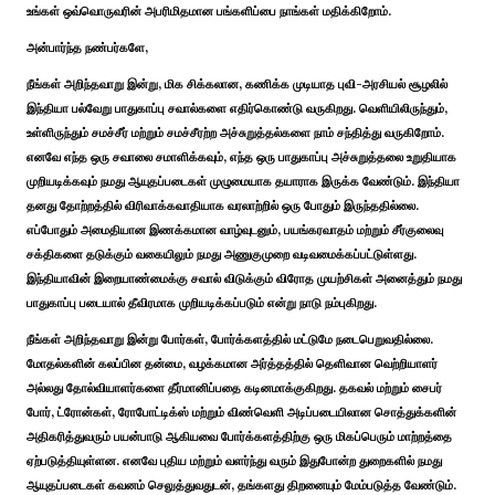
உங்கள் ஒவ்வொருவரின் அபரிமிதமான பங்களிப்பை நாங்கள் மதிக்கிறோம்.
அன்பார்ந்த நண்பர்களே,
நீங்கள் அறிந்தவாறு இன்று, மிக சிக்கலான, கணிக்க முடியாத புவி-அரசியல் சூழலில்
இந்தியா பல்வேறு பாதுகாப்பு சவால்களை எதிர்கொண்டு வருகிறது. வெளியிலிருந்தும்,
உள்ளிருந்தும் சமச்சீர் மற்றும் சமச்சீரற்ற அச்சுறுத்தல்களை நாம் சந்தித்து வருகிறோம்.
எனவே எந்த ஒரு சவாலை சமாளிக்கவும், எந்த ஒரு பாதுகாப்பு அச்சுறுத்தலை உறுதியாக
முறியடிக்கவும் நமது ஆயுதப்படைகள் முழுமையாக தயாராக இருக்க வேண்டும். இந்தியா
தனது தோற்றத்தில் விரிவாக்கவாதியாக வரலாற்றில் ஒரு போதும் இருந்ததில்லை.
எப்போதும் அமைதியான இணக்கமான வாழ்வுடனும், பயங்கரவாதம் மற்றும் சீர்குலைவு
சக்திகளை தடுக்கும் வகையிலும் நமது அணுகுமுறை வடிவமைக்கப்பட்டுள்ளது.
இந்தியாவின் இறையாண்மைக்கு சவால் விடுக்கும் விரோத முயற்சிகள் அனைத்தும் நமது
பாதுகாப்பு படையால் தீவிரமாக முறியடிக்கப்படும் என்று நாடு நம்புகிறது.
நீங்கள் அறிந்தவாறு இன்று போர்கள், போர்க்களத்தில் மட்டுமே நடைபெறுவதில்லை.
மோதல்களின் கலப்பின தன்மை, வழக்கமான அர்த்தத்தில் தெளிவான வெற்றியாளர்
அல்லது தோல்வியாளர்களை தீர்மானிப்பதை கடினமாக்குகிறது. தகவல் மற்றும் சைபர்
போர், ட்ரோன்கள், ரோபோட்டிக்ஸ் மற்றும் விண்வெளி அடிப்படையிலான சொத்துக்களின்
அதிகரித்துவரும் பயன்பாடு ஆகியவை போர்க்களத்திற்கு ஒரு மிகப்பெரும் மாற்றத்தை
ஏற்படுத்தியுள்ளன. எனவே புதிய மற்றும் வளர்ந்து வரும் இதுபோன்ற துறைகளில் நமது
ஆயுதப்படைகள் கவனம் செலுத்துவதுடன், தங்களது திறனையும் மேம்படுத்த வேண்டும்.