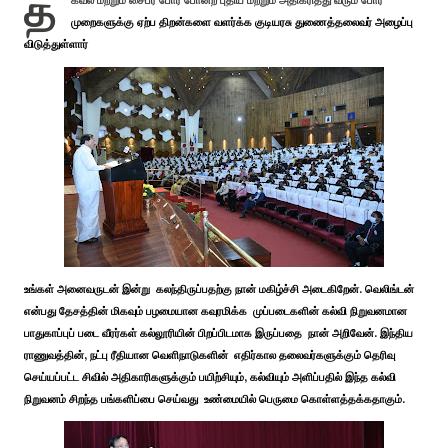
த
கவல் மற்றும் சைபர் போர் போன்ற புதிய மற்றும் அதிகரித்து வரும் போர்
முறைகளுக்கு ஏற்ப திறன்களை வளர்க்க குடியரசு துணைத்தலைவர் அழைப்பு
விடுத்துள்ளார்
உங்கள் அனைவருடன் இன்று கலந்திருப்பதற்கு நான் மகிழ்ச்சி அடைகிறேன். வெலிங்டன்
என்பது தேசத்தின் மிகவும் பழமையான கவுரமிக்க முப்படைகளின் கல்வி நிறுவனமான
பாதுகாப்புப் படை வீரர்கள் கல்லூரியின் பிறப்பிடமாக இருப்பதை நான் அறிவேன். இந்திய
ராணுவத்தின், நட்பு ரீதியான வெளிநாடுகளின் எதிர்கால தலைவர்களுக்கும் தெரிவு
செய்யப்பட்ட சிவில் அதிகாரிகளுக்கும் பயிற்சியும், கல்வியும் அளிப்பதில் இந்த கல்வி
நிறுவனம் சிறந்த பங்களிப்பை செய்வது உண்மையில் பெருமை கொள்ளத்தக்கதாகும்.