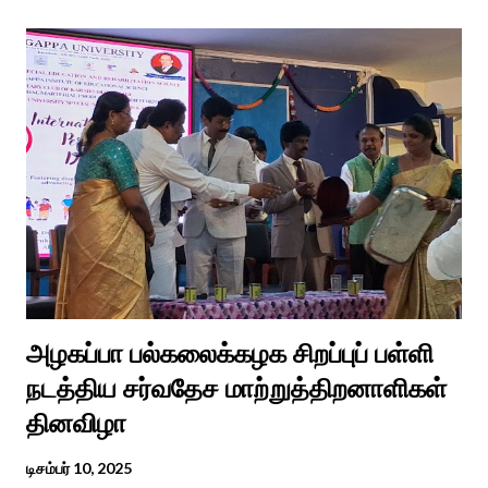
போய் பட ஆட்கள் இல்லாத நிலையில் தற்போது ஒரு ஆரத்திப் பாடல்
வைரலாகிகி யது. தமிழகத்தில் ஒவ்வொரு குடும்பத்திற்கும் திருமணப்
பழக்க வழக்கங்கள் ஜாதிய சமூக ரீதியாக வேறுபடும். அந்த வகையில்,
ஆராத்தி எடுக்கும் முறையும் சற்று வேறுபடுடன் தான் இருக்கும்.அப்படி
திருமணம் ஒன்றில் கொழுந்தியாள்கள் மூன்று பேர் இணைந்து
மாப்பிள்ளைக்கு ஆராத்தி எடுத்துள்ளனர். அப்போது மாப்பிள்ளையைக்
கேலியாக நகைச்சுவை உணர்வு பொங்க பாடிய வரிகளை வைத்து
அவர்கள் பாடிய பாடல் இணையதளத்தில் வைரலாகிறது.“மாடு மேய்த்த
மச்சான்” என...
அழகப்பா பல்கலைக்கழக சிறப்புப் பள்ளி
நடத்திய சர்வதேச மாற்றுத்திறனாளிகள்
தினவிழா
டிசம்பர் 10, 2025