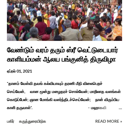
வேண்டும் வரம் தரும் ஸ்ரீ வெட்டுடையார்
காளியம்மன் ஆலய பங்குனித் திருவிழா
ஏப்ரல் 01, 2021
"தானம் வேள்வி தவங் கல்வியாவும் தரணி மீதி விலைபெறச்
செய்வேன், வான மூன்று மழைதரச் சொல்வேன்; மாறிலாத வளங்கள்
கொடுப்பேன்; ஞான மோங்கி வளர்ந்திடச்செய்வேன்; நான் விரும்பிய
காளி தருவாள்". - மஹாகவி
பாரதியார் சிவகங்கையிலிருந்து பத்துக் கி.மீ. தொலைவிலுள்ள
பகிர்
கருத்துரையிடுக
READ MORE »
கொல்லங்குடி கிராம பக்தரின் கனவில் அய்யனார் தோன்றி