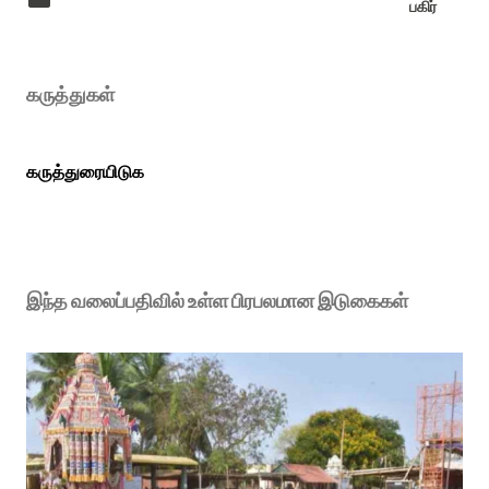
பகிர்
கருத்துகள்
கருத்துரையிடுக
இந்த வலைப்பதிவில் உள்ள பிரபலமான இடுகைகள்