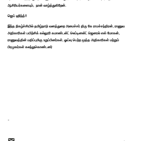
ஆசிரியர்களையும், நான் வாழ்த்துகிறேன்.
ஜெய் ஹிந்த்!!
இந்த நிகழ்ச்சியில் தமிழ்நாடு வனத்துறை அமைச்சர் திரு கே ராமச்சந்திரன், ராணுவ
அதிகாரிகள் பயிற்சிக் கல்லூரி கமாண்டன்ட் லெப்டினன்ட் ஜெனரல் எஸ் மோகன்,
ராணுவத்தின் மதிப்புமிகு உறுப்பினர்கள், ஓய்வு பெற்ற மூத்த அதிகாரிகள் மற்றும்
பிரமுகர்கள் கலந்துகொண்டனர்
-