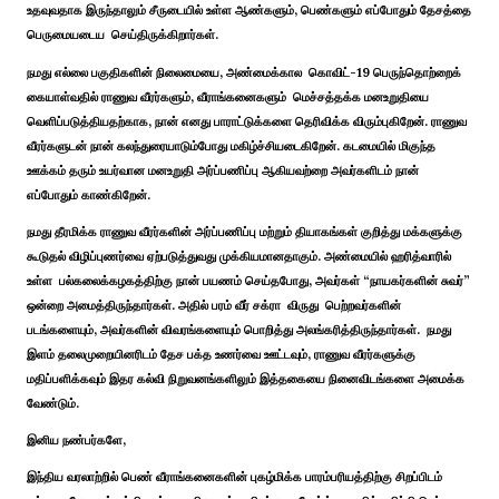
உதவுவதாக இருந்தாலும் சீருடையில் உள்ள ஆண்களும், பெண்களும் எப்போதும் தேசத்தை
பெருமையடைய செய்திருக்கிறார்கள்.
நமது எல்லை பகுதிகளின் நிலைமையை, அண்மைக்கால கொவிட்-19 பெருந்தொற்றைக்
கையாள்வதில் ராணுவ வீரர்களும், வீராங்கனைகளும் மெச்சத்தக்க மனஉறுதியை
வெளிப்படுத்தியதற்காக, நான் எனது பாராட்டுக்களை தெரிவிக்க விரும்புகிறேன். ராணுவ
வீரர்களுடன் நான் கலந்துரையாடும்போது மகிழ்ச்சியடைகிறேன். கடமையில் மிகுந்த
ஊக்கம் தரும் உயர்வான மனஉறுதி அர்ப்பணிப்பு ஆகியவற்றை அவர்களிடம் நான்
எப்போதும் காண்கிறேன்.
நமது தீரமிக்க ராணுவ வீரர்களின் அர்ப்பணிப்பு மற்றும் தியாகங்கள் குறித்து மக்களுக்கு
கூடுதல் விழிப்புணர்வை ஏற்படுத்துவது முக்கியமானதாகும். அண்மையில் ஹரித்வாரில்
உள்ள பல்கலைக்கழகத்திற்கு நான் பயணம் செய்தபோது, அவர்கள் “நாயகர்களின் சுவர்”
ஒன்றை அமைத்திருந்தார்கள். அதில் பரம் வீர் சக்ரா விருது பெற்றவர்களின்
படங்களையும், அவர்களின் விவரங்களையும் பொறித்து அலங்கரித்திருந்தார்கள். நமது
இளம் தலைமுறையினரிடம் தேச பக்த உணர்வை ஊட்டவும், ராணுவ வீரர்களுக்கு
மதிப்பளிக்கவும் இதர கல்வி நிறுவனங்களிலும் இத்தகையை நினைவிடங்களை அமைக்க
வேண்டும்.
இனிய நண்பர்களே,
இந்திய வரலாற்றில் பெண் வீராங்கனைகளின் புகழ்மிக்க பாரம்பரியத்திற்கு சிறப்பிடம்