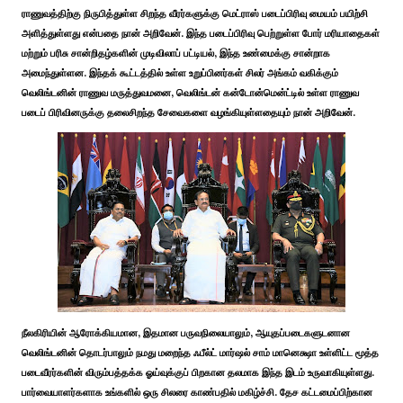
ராணுவத்திற்கு நிருபித்துள்ள சிறந்த வீரர்களுக்கு மெட்ராஸ் படைப்பிரிவு மையம் பயிற்சி
அளித்துள்ளது என்பதை நான் அறிவேன். இந்த படைப்பிரிவு பெற்றுள்ள போர் மரியாதைகள்
மற்றும் பரிசு சான்றிதழ்களின் முடிவிலாப் பட்டியல், இந்த உண்மைக்கு சான்றாக
அமைந்துள்ளன. இந்தக் கூட்டத்தில் உள்ள உறுப்பினர்கள் சிலர் அங்கம் வகிக்கும்
வெலிங்டனின் ராணுவ மருத்துவமனை, வெலிங்டன் கன்டோன்மென்ட்டில் உள்ள ராணுவ
படைப் பிரிவினருக்கு தலைசிறந்த சேவைகளை வழங்கியுள்ளதையும் நான் அறிவேன்.
நீலகிரியின் ஆரோக்கியமான, இதமான பருவநிலையாலும், ஆயுதப்படைகளுடனான
வெலிங்டனின் தொடர்பாலும் நமது மறைந்த ஃபீல்ட் மார்ஷல் சாம் மானெக்ஷா உள்ளிட்ட மூத்த
படைவீரர்களின் விரும்பத்தக்க ஓய்வுக்குப் பிறகான தலமாக இந்த இடம் உருவாகியுள்ளது.
பார்வையாளர்களாக உங்களில் ஒரு சிலரை காண்பதில் மகிழ்ச்சி. தேச கட்டமைப்பிற்கான