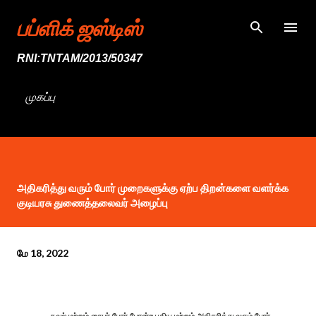
முதன்மை உள்ளடக்கத்திற்குச் செல்
பப்ளிக் ஜஸ்டிஸ்
RNI:TNTAM/2013/50347
முகப்பு
அதிகரித்து வரும் போர் முறைகளுக்கு ஏற்ப திறன்களை வளர்க்க
குடியரசு துணைத்தலைவர் அழைப்பு
மே 18, 2022