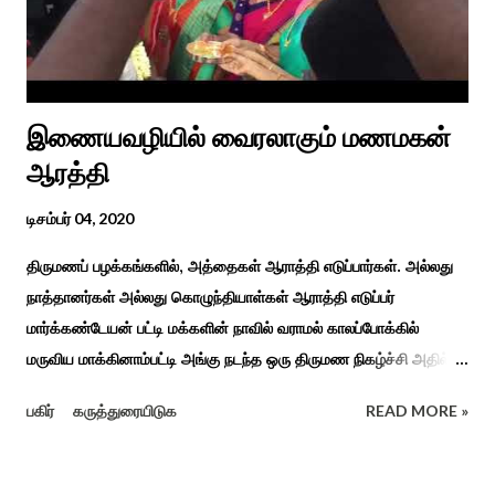
உறவுகளைக் கண்டு மகிழும் காணும் பொங்கல் இயற்கை, வாழ்வியல்
முறை, உறவுகள் சார்ந்த உயிர்ப்பான ...
இணையவழியில் வைரலாகும் மணமகன்
ஆரத்தி
டிசம்பர் 04, 2020
திருமணப் பழக்கங்களில், அத்தைகள் ஆராத்தி எடுப்பார்கள். அல்லது
நாத்தானர்கள் அல்லது கொழுந்தியாள்கள் ஆராத்தி எடுப்பர்
மார்க்கண்டேயன் பட்டி மக்களின் நாவில் வராமல் காலப்போக்கில்
மருவிய மாக்கினாம்பட்டி அங்கு நடந்த ஒரு திருமண நிகழ்ச்சி அதில்
மாப்பிள்ளை அழைப்பு நிகழ்ச்சியில் வரவேற்றுத் கேலி செய்து
பகிர்
கருத்துரையிடுக
READ MORE »
ஆராத்தியெடுத்த கொழுந்தியாள்கள் பாடிய ஆராத்தி பாட்டு ஒன்று 30
வருடம் முன் இப்படி நடந்ததுண்டு அது காலங்கடந்து தற்போது தாலாட்டு
உள்பட பல பாடல்கள் காலத்தால் மறைந்தும் காலச்சுவட்டில் கரைந்தும்