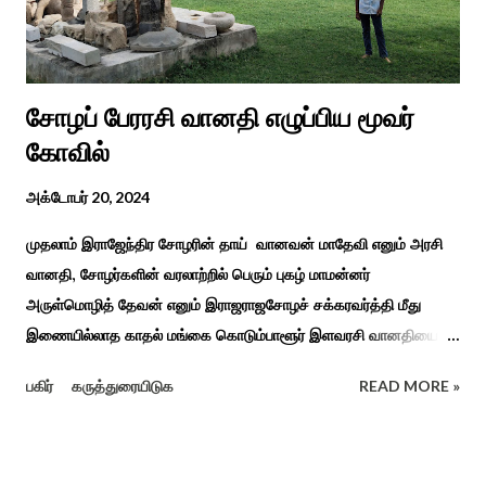
சிறப்புப் பள்ளி சார்பில் இந்த ஆணடு விழா சர்வதேச மாற்று...
சோழப் பேரரசி வானதி எழுப்பிய மூவர்
கோவில்
அக்டோபர் 20, 2024
முதலாம் இராஜேந்திர சோழரின் தாய் வானவன் மாதேவி எனும் அரசி
வானதி, சோழர்களின் வரலாற்றில் பெரும் புகழ் மாமன்னர்
அருள்மொழித் தேவன் எனும் இராஜராஜசோழச் சக்கரவர்த்தி மீது
இணையில்லாத காதல் மங்கை கொடும்பாளூர் இளவரசி வானதியை
"பொன்னியின் செல்வன்" கதை படித்த யாரும் மறக்க முடியாது. சோழர்
பகிர்
கருத்துரையிடுக
READ MORE »
கடற்படையின் பரப்பை இலங்கை வரை சென்று வென்று வந்த
வரலாற்று நிகழ்வுகளின் மூலம் குறுநில மன்னர்கள் அல்லது வேளிர்
துணை நின்றார்கள் அதில் ஈழத்துப் பட்டம் வென்ற கொடும்பாளூர்