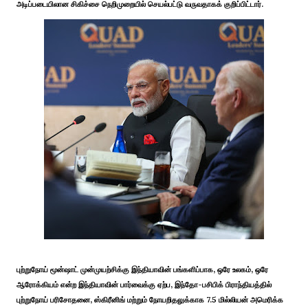
அடிப்படையிலான சிகிச்சை நெறிமுறையில் செயல்பட்டு வருவதாகக் குறிப்பிட்டார்.
புற்றுநோய் மூன்ஷாட் முன்முயற்சிக்கு இந்தியாவின் பங்களிப்பாக, ஒரே உலகம், ஒரே
ஆரோக்கியம் என்ற இந்தியாவின் பார்வைக்கு ஏற்ப, இந்தோ-பசிபிக் பிராந்தியத்தில்
புற்றுநோய் பரிசோதனை, ஸ்கிரீனிங் மற்றும் நோயறிதலுக்காக 7.5 மில்லியன் அமெரிக்க