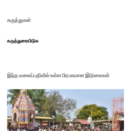
கருத்துகள்
கருத்துரையிடுக
இந்த வலைப்பதிவில் உள்ள பிரபலமான இடுகைகள்