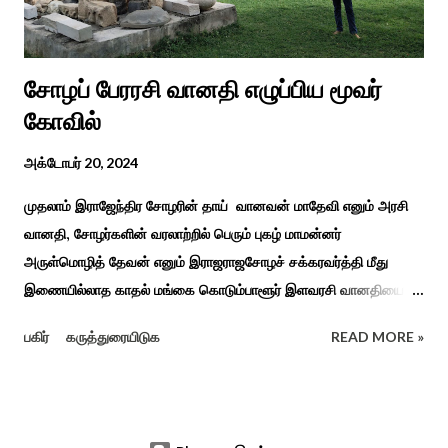
சிறப்புப் பள்ளி சார்பில் இந்த ஆணடு விழா சர்வதேச மாற்று...
சோழப் பேரரசி வானதி எழுப்பிய மூவர்
கோவில்
அக்டோபர் 20, 2024
முதலாம் இராஜேந்திர சோழரின் தாய் வானவன் மாதேவி எனும் அரசி
வானதி, சோழர்களின் வரலாற்றில் பெரும் புகழ் மாமன்னர்
அருள்மொழித் தேவன் எனும் இராஜராஜசோழச் சக்கரவர்த்தி மீது
இணையில்லாத காதல் மங்கை கொடும்பாளூர் இளவரசி வானதியை
"பொன்னியின் செல்வன்" கதை படித்த யாரும் மறக்க முடியாது. சோழர்
பகிர்
கருத்துரையிடுக
READ MORE »
கடற்படையின் பரப்பை இலங்கை வரை சென்று வென்று வந்த
வரலாற்று நிகழ்வுகளின் மூலம் குறுநில மன்னர்கள் அல்லது வேளிர்
துணை நின்றார்கள் அதில் ஈழத்துப் பட்டம் வென்ற கொடும்பாளூர்
வேளிர் மகளான வானதி இளம் வயதிலேயே தாய் தந்தையை