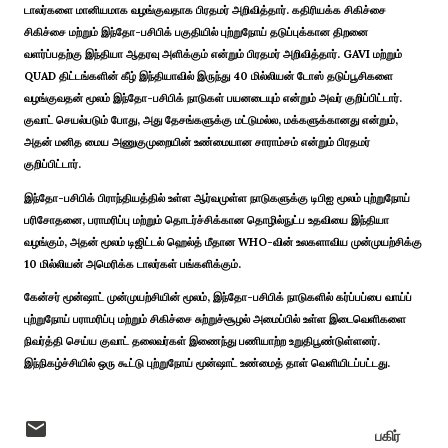
டாலர்களை மானியமாக வழங்குவதாக பிரதமர் அறிவித்தார். கதிரியக்க சிகிச்சை
சிகிச்சை மற்றும் இந்தோ-பசிபிக் பகுதியில் புற்றுநோய் தடுப்புக்கான திறனை
வளர்ப்பதற்கு இந்தியா ஆதரவு அளிக்கும் என்றும் பிரதமர் அறிவித்தார். GAVI மற்றும்
QUAD திட்டங்களின் கீழ் இந்தியாவில் இருந்து 40 மில்லியன் டோஸ் தடுப்பூசிகளை
வழங்குவதன் மூலம் இந்தோ-பசிபிக் நாடுகள் பயனடையும் என்றும் அவர் குறிப்பிட்டார்.
குவாட் செயல்படும் போது, ​​அது தேசங்களுக்கு மட்டுமல்ல, மக்களுக்கானது என்றும்,
அதன் மனித மைய அணுகுமுறையின் உண்மையான சாராம்சம் என்றும் பிரதமர்
குறிப்பிட்டார்.
இந்தோ-பசிபிக் பிராந்தியத்தில் உள்ள ஆர்வமுள்ள நாடுகளுக்கு டிபிஐ மூலம் புற்றுநோய்
பரிசோதனை, பராமரிப்பு மற்றும் தொடர்ச்சிக்கான தொழில்நுட்ப உதவியை இந்தியா
வழங்கும், அதன் மூலம் டிஜிட்டல் ஹெல்த் மீதான WHO-வின் உலகளாவிய முன்முயற்சிக்கு
10 மில்லியன் அமெரிக்க டாலர்கள் பங்களிக்கும்.
கேன்சர் மூன்ஷாட் முன்முயற்சியின் மூலம், இந்தோ-பசிபிக் நாடுகளில் கர்ப்பப்பை வாய்ப்
புற்றுநோய் பராமரிப்பு மற்றும் சிகிச்சை சுற்றுச்சூழல் அமைப்பில் உள்ள இடைவெளிகளை
நிவர்த்தி செய்ய குவாட் தலைவர்கள் இணைந்து பணியாற்ற உறுதிபூண்டுள்ளனர்.
இந்நிகழ்ச்சியில் ஒரு கூட்டு புற்றுநோய் மூன்ஷாட் உண்மைத் தாள் வெளியிடப்பட்டது.
பகிர்