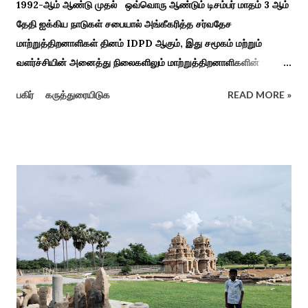
1992-ஆம் ஆண்டு முதல் ஒவ்வொரு ஆண்டும் டிசம்பர் மாதம் 3 ஆம்
தேதி ஐக்கிய நாடுகள் சபையால் அங்கீகரித்த சர்வதேச
மாற்றுத்திறனாளிகள் தினம் IDPD ஆகும், இது சமூகம் மற்றும்
வளர்ச்சியின் அனைத்து நிலைகளிலும் மாற்றுத்திறனாளிகளின்
உரிமைகள், நல்வாழ்வு மற்றும் பங்கேற்பை மேம்படுத்துவதை
பகிர்
கருத்துரையிடுக
READ MORE »
நோக்கமாகக் கொண்டது. சமூகத்தில் மாற்றுத்திறனாளிகளின்
பங்களிப்பை அங்கீகரித்தல். அவர்களின் உரிமைகளை வலியுறுத்துதல்.
அவர்களின் நல்வாழ்வு மற்றும் உள்ளடக்கிய வளர்ச்சியை
ஊக்குவித்தல். இந்த நாளில் உலகெங்கிலும் பல்வேறு விழிப்புணர்வு
நிகழ்ச்சிகள், கருத்தரங்குகள் மற்றும் உதவிகள் வழங்கும் விழாக்கள்
நடத்தப்படுகின்றன. அதை இந்த ஆண்டு காரைக்குடி அழகப்பா
பல்கலைக்கழகத்தின் சிறப்புக் கல்வி மற்றும் மறுவாழ்வு அறிவியல்
துறை, மற்றும் டாக்டர் அழகப்பா கல்வி அறிவியல் நிறுவனம் , மற்றும்
காரைக்குடி ஹெரிடேஜ் ரோட்டரி கிளப், மற்றும் மாற்றுத்
திறனாளிகளுக்கான மல்டிமோடல் மெட்டீரியல் உற்பத்திக்கான மையம்,
மற்றும் ஐடி மற்றும் ஆட்டிசத்திற்கான அழகப்பா பல்கலைக்கழக