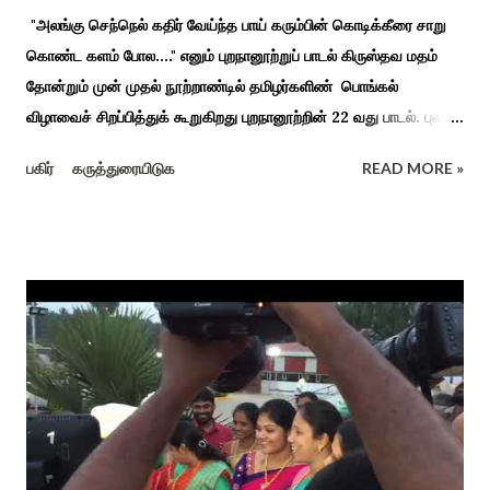
"அலங்கு செந்நெல் கதிர் வேய்ந்த பாய் கரும்பின் கொடிக்கீரை சாறு
கொண்ட களம் போல...." எனும் புறநானூற்றுப் பாடல் கிருஸ்தவ மதம்
தோன்றும் முன் முதல் நூற்றாண்டில் தமிழர்களிண் பொங்கல்
விழாவைச் சிறப்பித்துக் கூறுகிறது புறநானூற்றின் 22 வது பாடல். புலவர்
குறந்தோழியூர் கிழாரால் இயற்றப்பட்டது சாறு கண்ட களம் என
பகிர்
கருத்துரையிடுக
READ MORE »
பொங்கல் விழாவை விவரிக்கிறார். நற்றிணை, குறுந்தொகை,
புறநானூறு, ஐந்குறுநூறு, கலித்தொகை என சங்க இலக்கியங்கள்
பலவும் தைத் திங்கள் என தொடங்கும் பாடல்கள் மூலம் பொங்கலை
பழந்தமிழர் கொண்டாடிய வாழ்வினைப் பாங்காய் பதிவு செய்துள்ளார்.
சங்க இலக்கியங்களுக்கு பின் காலகட்டத்திலும் 'புதுக்கலத்து எழுந்த
தீம்பால் பொங்கல்' என சிறப்பிக்கும் சீவக சிந்தாமணி. காலங்கள்
தோறும் தமிழர்களின் வாழ்வியல் அங்கமாக உள்ள பொங்கல் விழாவில்
தமிழர்கள் சொந்த பிள்ளைகளைப் போல கால்நடைகளை வளர்த்துப்
போற்றி உடன் விளையாடி மகிழ்வதும் இயற்கையுடன் இணைந்த
இயந்திரம் இல்லாத கால வாழ்க்கை முறையாகும். தொடர்ந்து உற்றார்
உறவுகளைக் கண்டு மகிழும் காணும் பொங்கல் இயற்கை, வாழ்வியல்