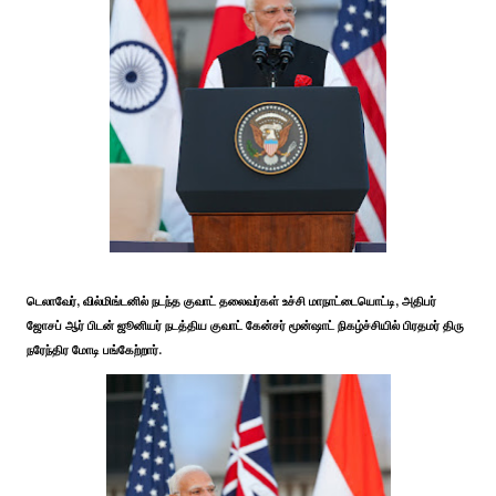
டெலாவேர், வில்மிங்டனில் நடந்த குவாட் தலைவர்கள் உச்சி மாநாட்டையொட்டி, அதிபர்
ஜோசப் ஆர் பிடன் ஜூனியர் நடத்திய குவாட் கேன்சர் மூன்ஷாட் நிகழ்ச்சியில் பிரதமர் திரு
நரேந்திர மோடி பங்கேற்றார்.