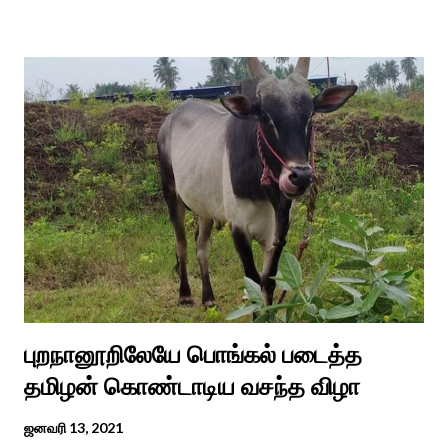
எடுத்து பூஜிக்குமாறு கூற. அவர் தோண்ட வெட்டியதும் சிலை
தென்படவே அந்த அய்யனார் சிலையை எடுத்தனர் அது வெட்டி
எடுத்த அய்யனார் என“வெட்டுடைய அய்யனார்“ நாமம் கோவில்
அமைத்து பூஜித்தனர். ஆங்கிலேய கிழக்கிந்திய ஆட்சியில் சிவகங்கை
இரண்டாம் மன்னர் முத்துவடுகநாதத் தேவர் ஆங்கிலேயரை எதிர்க்க
அவர்களால் காளையார் கோவிலில் இரண்டாம் மனைவி கௌரி
நாச்சியாருடன் கொல்லபட்டார். அவரது முதல் மனைவி
வேலுநாச்சியார...
புறநானூறிலேயே பொங்கல் படைத்த
தமிழன் கொண்டாடிய வசந்த விழா
ஜனவரி 13, 2021