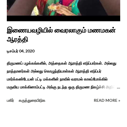
முறை, உறவுகள் சார்ந்த உயிர்ப்பான ...
இணையவழியில் வைரலாகும் மணமகன்
ஆரத்தி
டிசம்பர் 04, 2020
திருமணப் பழக்கங்களில், அத்தைகள் ஆராத்தி எடுப்பார்கள். அல்லது
நாத்தானர்கள் அல்லது கொழுந்தியாள்கள் ஆராத்தி எடுப்பர்
மார்க்கண்டேயன் பட்டி மக்களின் நாவில் வராமல் காலப்போக்கில்
மருவிய மாக்கினாம்பட்டி அங்கு நடந்த ஒரு திருமண நிகழ்ச்சி அதில்
மாப்பிள்ளை அழைப்பு நிகழ்ச்சியில் வரவேற்றுத் கேலி செய்து
பகிர்
கருத்துரையிடுக
READ MORE »
ஆராத்தியெடுத்த கொழுந்தியாள்கள் பாடிய ஆராத்தி பாட்டு ஒன்று 30
வருடம் முன் இப்படி நடந்ததுண்டு அது காலங்கடந்து தற்போது தாலாட்டு
உள்பட பல பாடல்கள் காலத்தால் மறைந்தும் காலச்சுவட்டில் கரைந்தும்
போய் பட ஆட்கள் இல்லாத நிலையில் தற்போது ஒரு ஆரத்திப் பாடல்