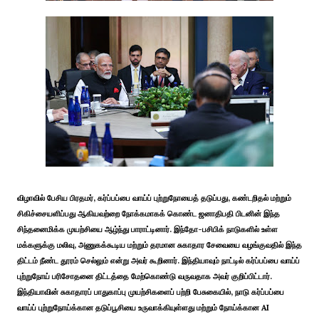
விழாவில் பேசிய பிரதமர், கர்ப்பப்பை வாய்ப் புற்றுநோயைத் தடுப்பது, கண்டறிதல் மற்றும்
சிகிச்சையளிப்பது ஆகியவற்றை நோக்கமாகக் கொண்ட ஜனாதிபதி பிடனின் இந்த
சிந்தனைமிக்க முயற்சியை ஆழ்ந்து பாராட்டினார். இந்தோ-பசிபிக் நாடுகளில் உள்ள
மக்களுக்கு மலிவு, அணுகக்கூடிய மற்றும் தரமான சுகாதார சேவையை வழங்குவதில் இந்த
திட்டம் நீண்ட தூரம் செல்லும் என்று அவர் கூறினார். இந்தியாவும் நாட்டில் கர்ப்பப்பை வாய்ப்
புற்றுநோய் பரிசோதனை திட்டத்தை மேற்கொண்டு வருவதாக அவர் குறிப்பிட்டார்.
இந்தியாவின் சுகாதாரப் பாதுகாப்பு முயற்சிகளைப் பற்றி பேசுகையில், நாடு கர்ப்பப்பை
வாய்ப் புற்றுநோய்க்கான தடுப்பூசியை உருவாக்கியுள்ளது மற்றும் நோய்க்கான AI