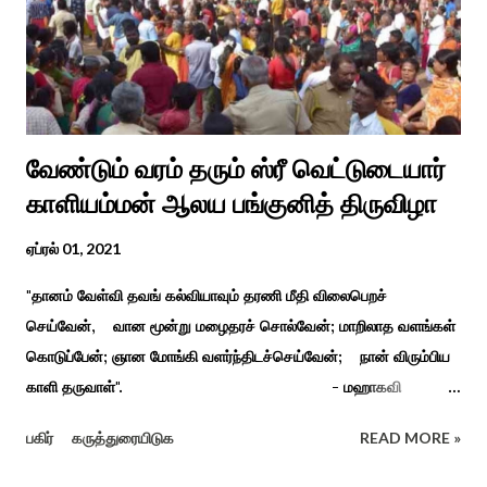
வேண்டும் வரம் தரும் ஸ்ரீ வெட்டுடையார்
காளியம்மன் ஆலய பங்குனித் திருவிழா
ஏப்ரல் 01, 2021
"தானம் வேள்வி தவங் கல்வியாவும் தரணி மீதி விலைபெறச்
செய்வேன், வான மூன்று மழைதரச் சொல்வேன்; மாறிலாத வளங்கள்
கொடுப்பேன்; ஞான மோங்கி வளர்ந்திடச்செய்வேன்; நான் விரும்பிய
காளி தருவாள்". - மஹாகவி
பாரதியார் சிவகங்கையிலிருந்து பத்துக் கி.மீ. தொலைவிலுள்ள
பகிர்
கருத்துரையிடுக
READ MORE »
கொல்லங்குடி கிராம பக்தரின் கனவில் அய்யனார் தோன்றி
ஈச்சமரகாட்டில் குடி கொண்டு இருப்பதாகவும் தன்னை வெளியே