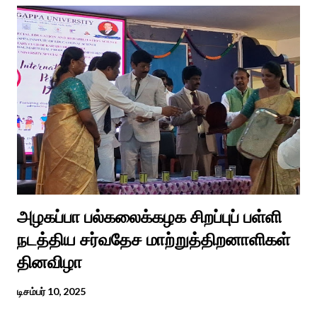
வைரலாகிகி யது. தமிழகத்தில் ஒவ்வொரு குடும்பத்திற்கும் திருமணப்
பழக்க வழக்கங்கள் ஜாதிய சமூக ரீதியாக வேறுபடும். அந்த வகையில்,
ஆராத்தி எடுக்கும் முறையும் சற்று வேறுபடுடன் தான் இருக்கும்.அப்படி
திருமணம் ஒன்றில் கொழுந்தியாள்கள் மூன்று பேர் இணைந்து
மாப்பிள்ளைக்கு ஆராத்தி எடுத்துள்ளனர். அப்போது மாப்பிள்ளையைக்
கேலியாக நகைச்சுவை உணர்வு பொங்க பாடிய வரிகளை வைத்து
அவர்கள் பாடிய பாடல் இணையதளத்தில் வைரலாகிறது.“மாடு மேய்த்த
மச்சான்” என...
அழகப்பா பல்கலைக்கழக சிறப்புப் பள்ளி
நடத்திய சர்வதேச மாற்றுத்திறனாளிகள்
தினவிழா
டிசம்பர் 10, 2025