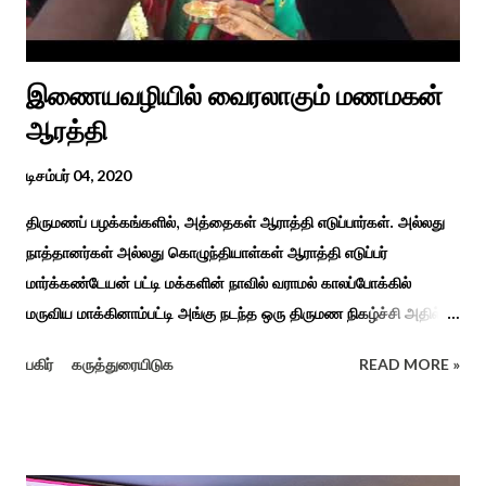
முறை, உறவுகள் சார்ந்த உயிர்ப்பான ...
இணையவழியில் வைரலாகும் மணமகன்
ஆரத்தி
டிசம்பர் 04, 2020
திருமணப் பழக்கங்களில், அத்தைகள் ஆராத்தி எடுப்பார்கள். அல்லது
நாத்தானர்கள் அல்லது கொழுந்தியாள்கள் ஆராத்தி எடுப்பர்
மார்க்கண்டேயன் பட்டி மக்களின் நாவில் வராமல் காலப்போக்கில்
மருவிய மாக்கினாம்பட்டி அங்கு நடந்த ஒரு திருமண நிகழ்ச்சி அதில்
மாப்பிள்ளை அழைப்பு நிகழ்ச்சியில் வரவேற்றுத் கேலி செய்து
பகிர்
கருத்துரையிடுக
READ MORE »
ஆராத்தியெடுத்த கொழுந்தியாள்கள் பாடிய ஆராத்தி பாட்டு ஒன்று 30
வருடம் முன் இப்படி நடந்ததுண்டு அது காலங்கடந்து தற்போது தாலாட்டு
உள்பட பல பாடல்கள் காலத்தால் மறைந்தும் காலச்சுவட்டில் கரைந்தும்
போய் பட ஆட்கள் இல்லாத நிலையில் தற்போது ஒரு ஆரத்திப் பாடல்