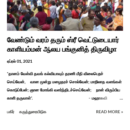
வேண்டும் வரம் தரும் ஸ்ரீ வெட்டுடையார்
காளியம்மன் ஆலய பங்குனித் திருவிழா
ஏப்ரல் 01, 2021
"தானம் வேள்வி தவங் கல்வியாவும் தரணி மீதி விலைபெறச்
செய்வேன், வான மூன்று மழைதரச் சொல்வேன்; மாறிலாத வளங்கள்
கொடுப்பேன்; ஞான மோங்கி வளர்ந்திடச்செய்வேன்; நான் விரும்பிய
காளி தருவாள்". - மஹாகவி
பாரதியார் சிவகங்கையிலிருந்து பத்துக் கி.மீ. தொலைவிலுள்ள
பகிர்
கருத்துரையிடுக
READ MORE »
கொல்லங்குடி கிராம பக்தரின் கனவில் அய்யனார் தோன்றி
ஈச்சமரகாட்டில் குடி கொண்டு இருப்பதாகவும் தன்னை வெளியே