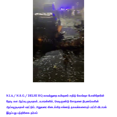
N.I.A./ N.S.G./ DELHI HQ காவல்துறை கமிஷனர் சதீஷ் கோல்ஷா போன்றோரின்
நேரடி கள ஆய்வு முடிவுகள், ஃபாரன்ஸிக், வெடிகுண்டு சோதனை நிபுணர்களின்
ஆய்வுமுடிவுகள் வரட்டும், அதுவரை கிடைக்கிற எல்லாத் தகவல்களையும் பரப்பி விடாமல்
இருப்பது பத்திரிகை தர்மம்