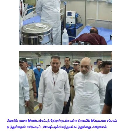
பீஹாரில் நாளை இரண்டாம்கட்டத் தேர்தல் நடக்கவுள்ள நிலையில் இப்படியான சம்பவம்
நடந்துள்ளதால் கார்வெடிப்பு மிகவும் முக்கியத்துவம் பெற்றுள்ளது, அதேபோல்