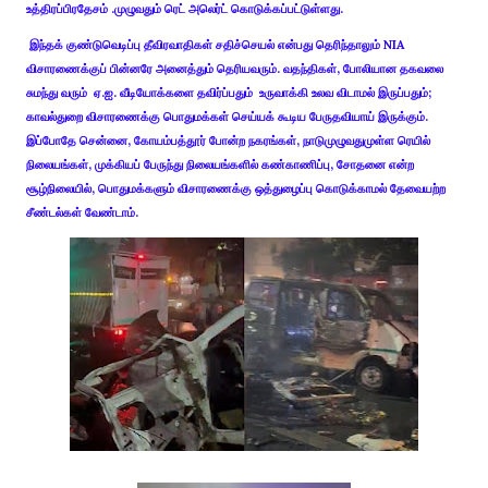
உத்திரப்பிரதேசம் .முழுவதும் ரெட் அலெர்ட் கொடுக்கப்பட்டுள்ளது.
இந்தக் குண்டுவெடிப்பு தீவிரவாதிகள் சதிச்செயல் என்பது தெரிந்தாலும் NIA
விசாரணைக்குப் பின்னரே அனைத்தும் தெரியவரும். வதந்திகள், போலியான தகவலை
சுமந்து வரும் ஏ.ஐ. வீடியோக்களை தவிர்ப்பதும் உருவாக்கி உலவ விடாமல் இருப்பதும்;
காவல்துறை விசாரணைக்கு பொதுமக்கள் செய்யக் கூடிய பேருதவியாய் இருக்கும்.
இப்போதே சென்னை, கோயம்பத்தூர் போன்ற நகரங்கள், நாடுமுழுவதுமுள்ள ரெயில்
நிலையங்கள், முக்கியப் பேருந்து நிலையங்களில் கண்காணிப்பு, சோதனை என்ற
சூழ்நிலையில், பொதுமக்களும் விசாரணைக்கு ஒத்துழைப்பு கொடுக்காமல் தேவையற்ற
சீண்டல்கள் வேண்டாம்.