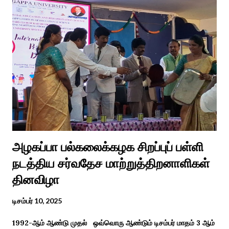
வைரலாகிகி யது. தமிழகத்தில் ஒவ்வொரு குடும்பத்திற்கும் திருமணப்
பழக்க வழக்கங்கள் ஜாதிய சமூக ரீதியாக வேறுபடும். அந்த வகையில்,
ஆராத்தி எடுக்கும் முறையும் சற்று வேறுபடுடன் தான் இருக்கும்.அப்படி
திருமணம் ஒன்றில் கொழுந்தியாள்கள் மூன்று பேர் இணைந்து
மாப்பிள்ளைக்கு ஆராத்தி எடுத்துள்ளனர். அப்போது மாப்பிள்ளையைக்
கேலியாக நகைச்சுவை உணர்வு பொங்க பாடிய வரிகளை வைத்து
அவர்கள் பாடிய பாடல் இணையதளத்தில் வைரலாகிறது.“மாடு மேய்த்த
மச்சான்” என...
அழகப்பா பல்கலைக்கழக சிறப்புப் பள்ளி
நடத்திய சர்வதேச மாற்றுத்திறனாளிகள்
தினவிழா
டிசம்பர் 10, 2025
1992-ஆம் ஆண்டு முதல் ஒவ்வொரு ஆண்டும் டிசம்பர் மாதம் 3 ஆம்