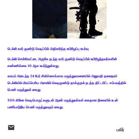
டெல்லி கார் குண்டு வெடிப்பில் அதிகரித்த உயிரிழப்பு உயர்வு
டெல்லி செங்கோட்டை அருகே நடந்த கார் குண்டு வெடிப்பில் உயிரிழந்தவர்களின்
எண்ணிக்கை 10 ஆக உயர்ந்துள்ளது.
காயம் அடைந்த 24 பேர் சிகிச்சைக்காக மருத்துவமனையில் அனுமதி தலைநகா்
டெல்லியில் மிகப்பொிய அளவில் வெடிகுண்டு தாக்குதல் நடத்த திட்டமிட்ட சம்பவத்தில்
பெண் மருத்துவா் கைது
300 கிலோ வெடிபொருட்களுடன் ஆண் மருத்துவா்கள் கைதான நிலையில் உடன்
பணியாற்றிய பெண் மருத்துவரும் கைது.
பகிர்