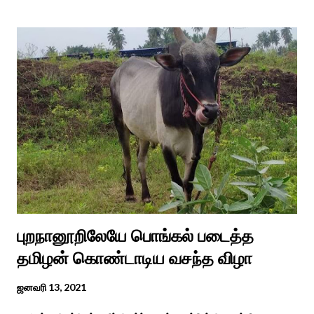
எடுத்து பூஜிக்குமாறு கூற. அவர் தோண்ட வெட்டியதும் சிலை
தென்படவே அந்த அய்யனார் சிலையை எடுத்தனர் அது வெட்டி
எடுத்த அய்யனார் என“வெட்டுடைய அய்யனார்“ நாமம் கோவில்
அமைத்து பூஜித்தனர். ஆங்கிலேய கிழக்கிந்திய ஆட்சியில் சிவகங்கை
இரண்டாம் மன்னர் முத்துவடுகநாதத் தேவர் ஆங்கிலேயரை எதிர்க்க
அவர்களால் காளையார் கோவிலில் இரண்டாம் மனைவி கௌரி
நாச்சியாருடன் கொல்லபட்டார். அவரது முதல் மனைவி
வேலுநாச்சியார...
புறநானூறிலேயே பொங்கல் படைத்த
தமிழன் கொண்டாடிய வசந்த விழா
ஜனவரி 13, 2021