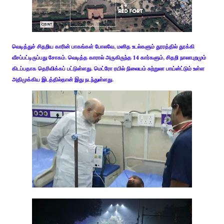
வெடித்துச் சிதறிய காரின் பாகங்கள் போலவே, மனித உடல்களும் தூரத்தில் தூக்கி
வீசப்பட்டிருப்பது சோகம். வெடித்த காரால் அருகிருந்த 14 கார்களும், சிதறி நாலாபுறமும்
கிடப்பதாக தெரிவிக்கப் பட்டுள்ளது. மெட்ரோ ரயில் நிலையம் சுற்றுலா பாய்ன்ட்டும் உள்ள
அதிமுக்கிய இடத்தில்தான் இது நடந்துள்ளது.