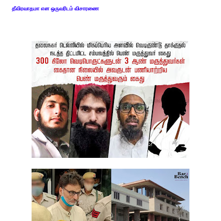
தீவிரவாதமா என ஒருவரிடம் விசாரணை