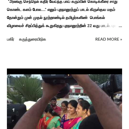
"அலங்கு செந்நெல் கதிர் வேய்ந்த பாய் கரும்பின் கொடிக்கீரை சாறு
கொண்ட களம் போல...." எனும் புறநானூற்றுப் பாடல் கிருஸ்தவ மதம்
தோன்றும் முன் முதல் நூற்றாண்டில் தமிழர்களிண் பொங்கல்
விழாவைச் சிறப்பித்துக் கூறுகிறது புறநானூற்றின் 22 வது பாடல். புலவர்
குறந்தோழியூர் கிழாரால் இயற்றப்பட்டது சாறு கண்ட களம் என
பகிர்
கருத்துரையிடுக
READ MORE »
பொங்கல் விழாவை விவரிக்கிறார். நற்றிணை, குறுந்தொகை,
புறநானூறு, ஐந்குறுநூறு, கலித்தொகை என சங்க இலக்கியங்கள்
பலவும் தைத் திங்கள் என தொடங்கும் பாடல்கள் மூலம் பொங்கலை
பழந்தமிழர் கொண்டாடிய வாழ்வினைப் பாங்காய் பதிவு செய்துள்ளார்.
சங்க இலக்கியங்களுக்கு பின் காலகட்டத்திலும் 'புதுக்கலத்து எழுந்த
தீம்பால் பொங்கல்' என சிறப்பிக்கும் சீவக சிந்தாமணி. காலங்கள்
தோறும் தமிழர்களின் வாழ்வியல் அங்கமாக உள்ள பொங்கல் விழாவில்
தமிழர்கள் சொந்த பிள்ளைகளைப் போல கால்நடைகளை வளர்த்துப்
போற்றி உடன் விளையாடி மகிழ்வதும் இயற்கையுடன் இணைந்த
இயந்திரம் இல்லாத கால வாழ்க்கை முறையாகும். தொடர்ந்து உற்றார்
உறவுகளைக் கண்டு மகிழும் காணும் பொங்கல் இயற்கை, வாழ்வியல்