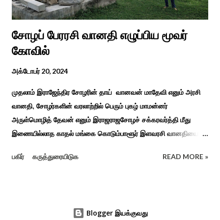
சோழப் பேரரசி வானதி எழுப்பிய மூவர்
கோவில்
அக்டோபர் 20, 2024
முதலாம் இராஜேந்திர சோழரின் தாய் வானவன் மாதேவி எனும் அரசி
வானதி, சோழர்களின் வரலாற்றில் பெரும் புகழ் மாமன்னர்
அருள்மொழித் தேவன் எனும் இராஜராஜசோழச் சக்கரவர்த்தி மீது
இணையில்லாத காதல் மங்கை கொடும்பாளூர் இளவரசி வானதியை
"பொன்னியின் செல்வன்" கதை படித்த யாரும் மறக்க முடியாது. சோழர்
பகிர்
கருத்துரையிடுக
READ MORE »
கடற்படையின் பரப்பை இலங்கை வரை சென்று வென்று வந்த
வரலாற்று நிகழ்வுகளின் மூலம் குறுநில மன்னர்கள் அல்லது வேளிர்
துணை நின்றார்கள் அதில் ஈழத்துப் பட்டம் வென்ற கொடும்பாளூர்
வேளிர் மகளான வானதி இளம் வயதிலேயே தாய் தந்தையை
Blogger இயக்குவது
இழந்தவர். கொடும்பாளூர் சிற்றரசன் அதாவது வேளிர் சோழ