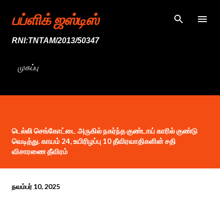
முதன்மை உள்ளடக்கத்திற்குச் செல்
பப்ளிக் ஜஸ்டிஸ்
RNI:TNTAM/2013/50347
முகப்பு
டெல்லி செங்கோட்டை அருகில் நகர்ந்த குண்டாய் காரில் குண்டு
வெடித்து. காயம் 24, உயிரிழப்பு 10 தீவிரவாதிகளின் சதி
விசாரணை தீவிரம்
நவம்பர் 10, 2025