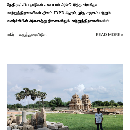
தேதி ஐக்கிய நாடுகள் சபையால் அங்கீகரித்த சர்வதேச
மாற்றுத்திறனாளிகள் தினம் IDPD ஆகும், இது சமூகம் மற்றும்
வளர்ச்சியின் அனைத்து நிலைகளிலும் மாற்றுத்திறனாளிகளின்
உரிமைகள், நல்வாழ்வு மற்றும் பங்கேற்பை மேம்படுத்துவதை
பகிர்
கருத்துரையிடுக
READ MORE »
நோக்கமாகக் கொண்டது. சமூகத்தில் மாற்றுத்திறனாளிகளின்
பங்களிப்பை அங்கீகரித்தல். அவர்களின் உரிமைகளை வலியுறுத்துதல்.
அவர்களின் நல்வாழ்வு மற்றும் உள்ளடக்கிய வளர்ச்சியை
ஊக்குவித்தல். இந்த நாளில் உலகெங்கிலும் பல்வேறு விழிப்புணர்வு
நிகழ்ச்சிகள், கருத்தரங்குகள் மற்றும் உதவிகள் வழங்கும் விழாக்கள்
நடத்தப்படுகின்றன. அதை இந்த ஆண்டு காரைக்குடி அழகப்பா
பல்கலைக்கழகத்தின் சிறப்புக் கல்வி மற்றும் மறுவாழ்வு அறிவியல்
துறை, மற்றும் டாக்டர் அழகப்பா கல்வி அறிவியல் நிறுவனம் , மற்றும்
காரைக்குடி ஹெரிடேஜ் ரோட்டரி கிளப், மற்றும் மாற்றுத்
திறனாளிகளுக்கான மல்டிமோடல் மெட்டீரியல் உற்பத்திக்கான மையம்,
மற்றும் ஐடி மற்றும் ஆட்டிசத்திற்கான அழகப்பா பல்கலைக்கழக
சிறப்புப் பள்ளி சார்பில் இந்த ஆணடு விழா சர்வதேச மாற்று...