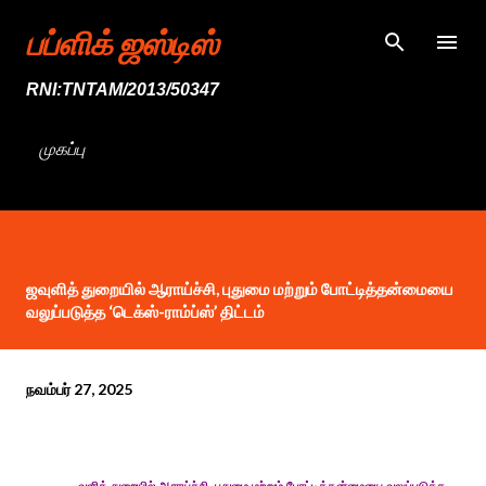
முதன்மை உள்ளடக்கத்திற்குச் செல்
பப்ளிக் ஜஸ்டிஸ்
RNI:TNTAM/2013/50347
முகப்பு
ஜவுளித் துறையில் ஆராய்ச்சி, புதுமை மற்றும் போட்டித்தன்மையை
வலுப்படுத்த ‘டெக்ஸ்-ராம்ப்ஸ்’ திட்டம்
நவம்பர் 27, 2025