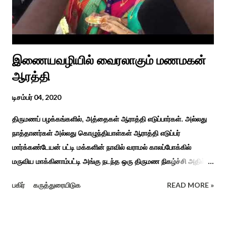
உறவுகளைக் கண்டு மகிழும் காணும் பொங்கல் இயற்கை, வாழ்வியல்
முறை, உறவுகள் சார்ந்த உயிர்ப்பான ...
இணையவழியில் வைரலாகும் மணமகன்
ஆரத்தி
டிசம்பர் 04, 2020
திருமணப் பழக்கங்களில், அத்தைகள் ஆராத்தி எடுப்பார்கள். அல்லது
நாத்தானர்கள் அல்லது கொழுந்தியாள்கள் ஆராத்தி எடுப்பர்
மார்க்கண்டேயன் பட்டி மக்களின் நாவில் வராமல் காலப்போக்கில்
மருவிய மாக்கினாம்பட்டி அங்கு நடந்த ஒரு திருமண நிகழ்ச்சி அதில்
மாப்பிள்ளை அழைப்பு நிகழ்ச்சியில் வரவேற்றுத் கேலி செய்து
பகிர்
கருத்துரையிடுக
READ MORE »
ஆராத்தியெடுத்த கொழுந்தியாள்கள் பாடிய ஆராத்தி பாட்டு ஒன்று 30
வருடம் முன் இப்படி நடந்ததுண்டு அது காலங்கடந்து தற்போது தாலாட்டு
உள்பட பல பாடல்கள் காலத்தால் மறைந்தும் காலச்சுவட்டில் கரைந்தும்