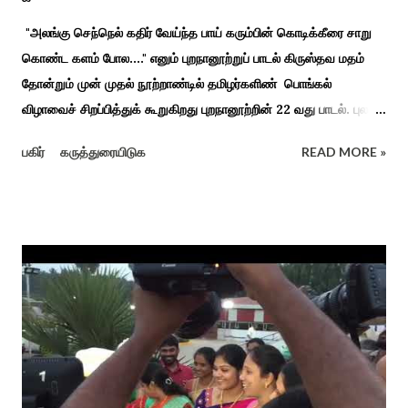
"அலங்கு செந்நெல் கதிர் வேய்ந்த பாய் கரும்பின் கொடிக்கீரை சாறு
கொண்ட களம் போல...." எனும் புறநானூற்றுப் பாடல் கிருஸ்தவ மதம்
தோன்றும் முன் முதல் நூற்றாண்டில் தமிழர்களிண் பொங்கல்
விழாவைச் சிறப்பித்துக் கூறுகிறது புறநானூற்றின் 22 வது பாடல். புலவர்
குறந்தோழியூர் கிழாரால் இயற்றப்பட்டது சாறு கண்ட களம் என
பகிர்
கருத்துரையிடுக
READ MORE »
பொங்கல் விழாவை விவரிக்கிறார். நற்றிணை, குறுந்தொகை,
புறநானூறு, ஐந்குறுநூறு, கலித்தொகை என சங்க இலக்கியங்கள்
பலவும் தைத் திங்கள் என தொடங்கும் பாடல்கள் மூலம் பொங்கலை
பழந்தமிழர் கொண்டாடிய வாழ்வினைப் பாங்காய் பதிவு செய்துள்ளார்.
சங்க இலக்கியங்களுக்கு பின் காலகட்டத்திலும் 'புதுக்கலத்து எழுந்த
தீம்பால் பொங்கல்' என சிறப்பிக்கும் சீவக சிந்தாமணி. காலங்கள்
தோறும் தமிழர்களின் வாழ்வியல் அங்கமாக உள்ள பொங்கல் விழாவில்
தமிழர்கள் சொந்த பிள்ளைகளைப் போல கால்நடைகளை வளர்த்துப்
போற்றி உடன் விளையாடி மகிழ்வதும் இயற்கையுடன் இணைந்த
இயந்திரம் இல்லாத கால வாழ்க்கை முறையாகும். தொடர்ந்து உற்றார்