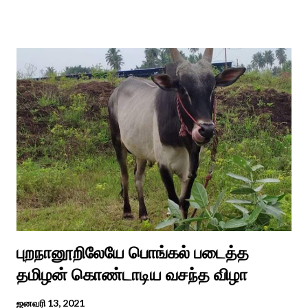
ஈச்சமரகாட்டில் குடி கொண்டு இருப்பதாகவும் தன்னை வெளியே
எடுத்து பூஜிக்குமாறு கூற. அவர் தோண்ட வெட்டியதும் சிலை
தென்படவே அந்த அய்யனார் சிலையை எடுத்தனர் அது வெட்டி
எடுத்த அய்யனார் என“வெட்டுடைய அய்யனார்“ நாமம் கோவில்
அமைத்து பூஜித்தனர். ஆங்கிலேய கிழக்கிந்திய ஆட்சியில் சிவகங்கை
இரண்டாம் மன்னர் முத்துவடுகநாதத் தேவர் ஆங்கிலேயரை எதிர்க்க
அவர்களால் காளையார் கோவிலில் இரண்டாம் மனைவி கௌரி
நாச்சியாருடன் கொல்லபட்டார். அவரது முதல் மனைவி
வேலுநாச்சியார...
புறநானூறிலேயே பொங்கல் படைத்த
தமிழன் கொண்டாடிய வசந்த விழா
ஜனவரி 13, 2021