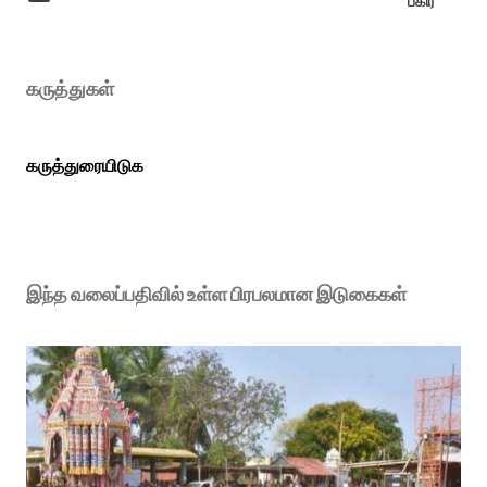
பகிர்
கருத்துகள்
கருத்துரையிடுக
இந்த வலைப்பதிவில் உள்ள பிரபலமான இடுகைகள்