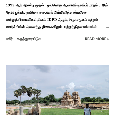
1992-ஆம் ஆண்டு முதல் ஒவ்வொரு ஆண்டும் டிசம்பர் மாதம் 3 ஆம்
தேதி ஐக்கிய நாடுகள் சபையால் அங்கீகரித்த சர்வதேச
மாற்றுத்திறனாளிகள் தினம் IDPD ஆகும், இது சமூகம் மற்றும்
வளர்ச்சியின் அனைத்து நிலைகளிலும் மாற்றுத்திறனாளிகளின்
உரிமைகள், நல்வாழ்வு மற்றும் பங்கேற்பை மேம்படுத்துவதை
பகிர்
கருத்துரையிடுக
READ MORE »
நோக்கமாகக் கொண்டது. சமூகத்தில் மாற்றுத்திறனாளிகளின்
பங்களிப்பை அங்கீகரித்தல். அவர்களின் உரிமைகளை வலியுறுத்துதல்.
அவர்களின் நல்வாழ்வு மற்றும் உள்ளடக்கிய வளர்ச்சியை
ஊக்குவித்தல். இந்த நாளில் உலகெங்கிலும் பல்வேறு விழிப்புணர்வு
நிகழ்ச்சிகள், கருத்தரங்குகள் மற்றும் உதவிகள் வழங்கும் விழாக்கள்
நடத்தப்படுகின்றன. அதை இந்த ஆண்டு காரைக்குடி அழகப்பா
பல்கலைக்கழகத்தின் சிறப்புக் கல்வி மற்றும் மறுவாழ்வு அறிவியல்
துறை, மற்றும் டாக்டர் அழகப்பா கல்வி அறிவியல் நிறுவனம் , மற்றும்
காரைக்குடி ஹெரிடேஜ் ரோட்டரி கிளப், மற்றும் மாற்றுத்
திறனாளிகளுக்கான மல்டிமோடல் மெட்டீரியல் உற்பத்திக்கான மையம்,
மற்றும் ஐடி மற்றும் ஆட்டிசத்திற்கான அழகப்பா பல்கலைக்கழக