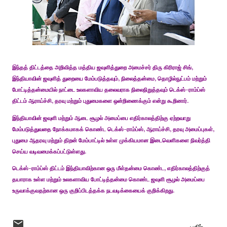
இந்தத் திட்டத்தை அறிவித்த மத்திய ஜவுளித்துறை அமைச்சர் திரு கிரிராஜ் சிங்,
இந்தியாவின் ஜவுளித் துறையை மேம்படுத்தவும், நிலைத்தன்மை, தொழில்நுட்பம் மற்றும்
போட்டித்தன்மையில் நாட்டை உலகளாவிய தலைவராக நிலைநிறுத்தவும் டெக்ஸ்-ராம்ப்ஸ்
திட்டம் ஆராய்ச்சி, தரவு மற்றும் புதுமைகளை ஒன்றிணைக்கும் என்று கூறினார்.
இந்தியாவின் ஜவுளி மற்றும் ஆடை சூழல் அமைப்பை எதிர்காலத்திற்கு ஏற்றவாறு
மேம்படுத்துவதை நோக்கமாகக் கொண்ட டெக்ஸ்-ராம்ப்ஸ், ஆராய்ச்சி, தரவு அமைப்புகள்,
புதுமை ஆதரவு மற்றும் திறன் மேம்பாட்டில் உள்ள முக்கியமான இடைவெளிகளை நிவர்த்தி
செய்ய வடிவமைக்கப்பட்டுள்ளது.
டெக்ஸ்-ராம்ப்ஸ் திட்டம் இந்தியாவிற்கான ஒரு மீள்தன்மை கொண்ட, எதிர்காலத்திற்குத்
தயாராக உள்ள மற்றும் உலகளாவிய போட்டித்தன்மை கொண்ட ஜவுளி சூழல் அமைப்பை
உருவாக்குவதற்கான ஒரு குறிப்பிடத்தக்க நடவடிக்கையைக் குறிக்கிறது.