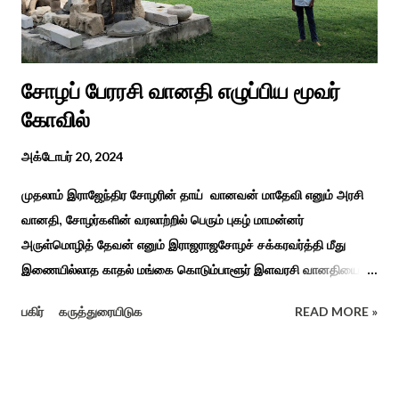
சிறப்புப் பள்ளி சார்பில் இந்த ஆணடு விழா சர்வதேச மாற்று...
சோழப் பேரரசி வானதி எழுப்பிய மூவர்
கோவில்
அக்டோபர் 20, 2024
முதலாம் இராஜேந்திர சோழரின் தாய் வானவன் மாதேவி எனும் அரசி
வானதி, சோழர்களின் வரலாற்றில் பெரும் புகழ் மாமன்னர்
அருள்மொழித் தேவன் எனும் இராஜராஜசோழச் சக்கரவர்த்தி மீது
இணையில்லாத காதல் மங்கை கொடும்பாளூர் இளவரசி வானதியை
"பொன்னியின் செல்வன்" கதை படித்த யாரும் மறக்க முடியாது. சோழர்
பகிர்
கருத்துரையிடுக
READ MORE »
கடற்படையின் பரப்பை இலங்கை வரை சென்று வென்று வந்த
வரலாற்று நிகழ்வுகளின் மூலம் குறுநில மன்னர்கள் அல்லது வேளிர்
துணை நின்றார்கள் அதில் ஈழத்துப் பட்டம் வென்ற கொடும்பாளூர்
வேளிர் மகளான வானதி இளம் வயதிலேயே தாய் தந்தையை