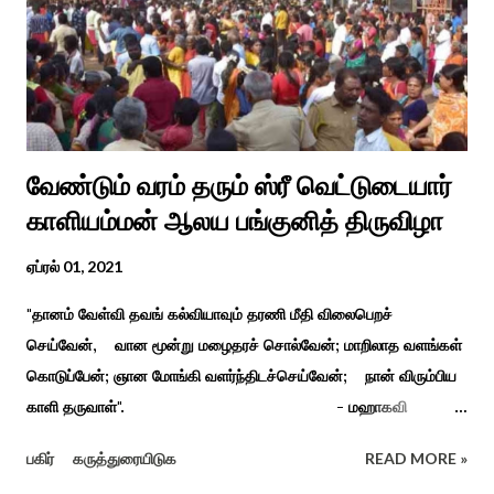
வேண்டும் வரம் தரும் ஸ்ரீ வெட்டுடையார்
காளியம்மன் ஆலய பங்குனித் திருவிழா
ஏப்ரல் 01, 2021
"தானம் வேள்வி தவங் கல்வியாவும் தரணி மீதி விலைபெறச்
செய்வேன், வான மூன்று மழைதரச் சொல்வேன்; மாறிலாத வளங்கள்
கொடுப்பேன்; ஞான மோங்கி வளர்ந்திடச்செய்வேன்; நான் விரும்பிய
காளி தருவாள்". - மஹாகவி
பாரதியார் சிவகங்கையிலிருந்து பத்துக் கி.மீ. தொலைவிலுள்ள
பகிர்
கருத்துரையிடுக
READ MORE »
கொல்லங்குடி கிராம பக்தரின் கனவில் அய்யனார் தோன்றி