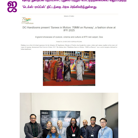
ஜ
வுளித் துறையில் ஆராய்ச்சி, புதுமை மற்றும் போட்டித்தன்மையை வலுப்படுத்த
‘டெக்ஸ்-ராம்ப்ஸ்’ திட்டத்தை அரசு அங்கீகரித்துள்ளது.