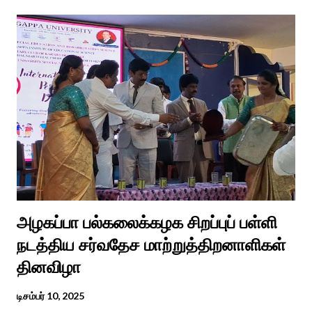
போய் பட ஆட்கள் இல்லாத நிலையில் தற்போது ஒரு ஆரத்திப் பாடல்
வைரலாகிகி யது. தமிழகத்தில் ஒவ்வொரு குடும்பத்திற்கும் திருமணப்
பழக்க வழக்கங்கள் ஜாதிய சமூக ரீதியாக வேறுபடும். அந்த வகையில்,
ஆராத்தி எடுக்கும் முறையும் சற்று வேறுபடுடன் தான் இருக்கும்.அப்படி
திருமணம் ஒன்றில் கொழுந்தியாள்கள் மூன்று பேர் இணைந்து
மாப்பிள்ளைக்கு ஆராத்தி எடுத்துள்ளனர். அப்போது மாப்பிள்ளையைக்
கேலியாக நகைச்சுவை உணர்வு பொங்க பாடிய வரிகளை வைத்து
அவர்கள் பாடிய பாடல் இணையதளத்தில் வைரலாகிறது.“மாடு மேய்த்த
மச்சான்” என...
அழகப்பா பல்கலைக்கழக சிறப்புப் பள்ளி
நடத்திய சர்வதேச மாற்றுத்திறனாளிகள்
தினவிழா
டிசம்பர் 10, 2025