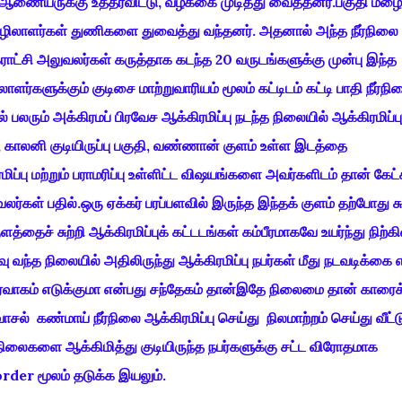
ணையருக்கு உத்தரவிட்டு, வழக்கை முடித்து வைத்தனர்.பகுதி மழைநீ
ழிலாளர்கள் துணிகளை துவைத்து வந்தனர். அதனால் அந்த நீர்நிலை
சி அலுவலர்கள் கருத்தாக கடந்த 20 வருடங்களுக்கு முன்பு இந்த
களுக்கும் குடிசை மாற்றுவாரியம் மூலம் கட்டிடம் கட்டி பாதி நீர்நி
் பலரும் அக்கிரமப் பிரவேச ஆக்கிரமிப்பு நடந்த நிலையில் ஆக்கிரமிப்பு
காலனி குடியிருப்பு பகுதி, வண்ணான் குளம் உள்ள இடத்தை
மிப்பு மற்றும் பராமரிப்பு உள்ளிட்ட விஷயங்களை அவர்களிடம் தான் கேட
ர்கள் பதில்.ஒரு ஏக்கர் பரப்பளவில் இருந்த இந்தக் குளம் தற்போது சு
்தைச் சுற்றி ஆக்கிரமிப்புக் கட்டடங்கள் கம்பீரமாகவே உயர்ந்து நிற்க
வு வந்த நிலையில் அதிலிருந்து ஆக்கிரமிப்பு நபர்கள் மீது நடவடிக்கை
்வாகம் எடுக்குமா என்பது சந்தேகம் தான்இதே நிலைமை தான் காரைக்
ாசல் கண்மாய் நீர்நிலை ஆக்கிரமிப்பு செய்து நிலமாற்றம் செய்து வீட்
்நிலைகளை ஆக்கிமித்து குடியிருந்த நபர்களுக்கு சட்ட விரோதமாக
der மூலம் தடுக்க இயலும்.