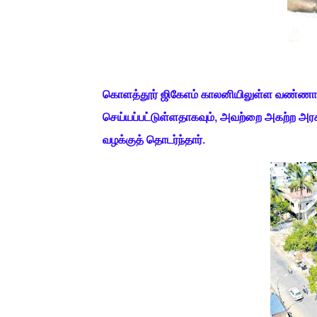
கொளத்தூர் ஜிகேஎம் காலனியிலுள்ள வண்ணான் கு
செய்யப்பட்டுள்ளதாகவும், அவற்றை அகற்ற அர
வழக்குத் தொடர்ந்தார்.