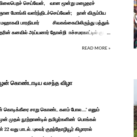
ி விலைபெறச் செய்வேன், வான மூன்று மழைதரச்
ான மோங்கி வளர்ந்திடச்செய்வேன்; நான் விரும்பிய
தியார் சிவகங்கையிலிருந்து பத்துக்
ரின் கனவில் அய்யனார் தோன்றி ஈச்சமரகாட்டில் குடி
து பூஜிக்குமாறு கூற. அவர் தோண்ட வெட்டியதும்
READ MORE »
ுத்தனர் அது வெட்டி எடுத்த அய்யனார்
ைத்து பூஜித்தனர். ஆங்கிலேய கிழக்கிந்திய
துவடுகநாதத் தேவர் ஆங்கிலேயரை எதிர்க்க அவர்களால்
நாச்சியாருடன் கொல்லபட்டார். அவரது முதல்
ிழன் கொண்டாடிய வசந்த விழா
ின் கொடிக்கீரை சாறு கொண்ட களம் போல...." எனும்
 முன் முதல் நூற்றாண்டில் தமிழர்களிண் பொங்கல்
ன் 22 வது பாடல். புலவர் குறந்தோழியூர் கிழாரால்