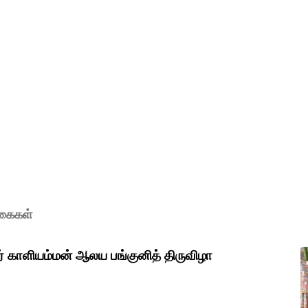
ுகைகள்
ர் காளியம்மன் ஆலய பங்குனித் திருவிழா