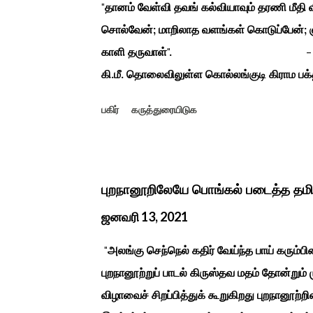
"தானம் வேள்வி தவங் கல்வியாவும் தரணி மீத
சொல்வேன்; மாறிலாத வளங்கள் கொடுப்பேன்; ஞ
காளி தருவாள்". - மஹாகவி பார
கி.மீ. தொலைவிலுள்ள கொல்லங்குடி கிராம பக்த
கொண்டு இருப்பதாகவும் தன்னை வெளியே எடுத்
பகிர்
கருத்துரையிடுக
சிலை தென்படவே அந்த அய்யனார் சிலையை எட
என“வெட்டுடைய அய்யனார்“ நாமம் கோவில் அம
ஆட்சியில் சிவகங்கை இரண்டாம் மன்னர் முத்
காளையார் கோவிலில் இரண்டாம் மனைவி கௌரி 
புறநானூறிலேயே பொங்கல் படைத்த தம
மனைவி வேலுநாச்சியார...
ஜனவரி 13, 2021
"அலங்கு செந்நெல் கதிர் வேய்ந்த பாய் கரும்ப
புறநானூற்றுப் பாடல் கிருஸ்தவ மதம் தோன்றும்
விழாவைச் சிறப்பித்துக் கூறுகிறது புறநானூற்றி