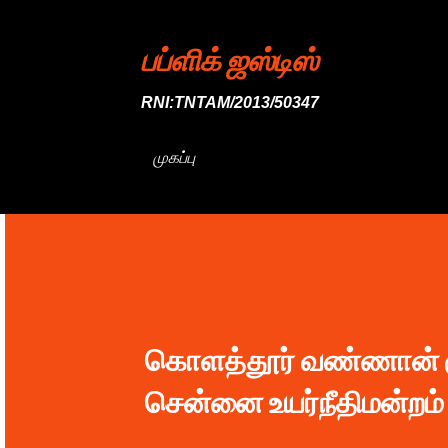
பப்ளிக் ஜஸ்டிஸ்
RNI:TNTAM/2013/50347
முகப்பு
கொளத்தூர் வண்ணான் கு
சென்னை உயர்நீதிமன்றம் 