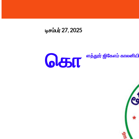
டிசம்பர் 27, 2025
கொ
ளத்தூர் ஜிகேஎம் காலனிய