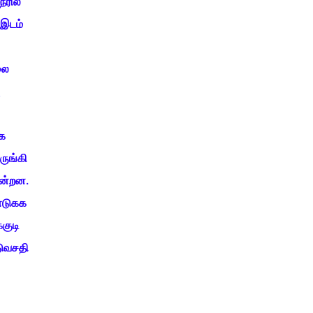
ரில்
 இடம்
லை
்க
ருங்கி
ின்றன.
 எடுகக
குடி
டுவசதி