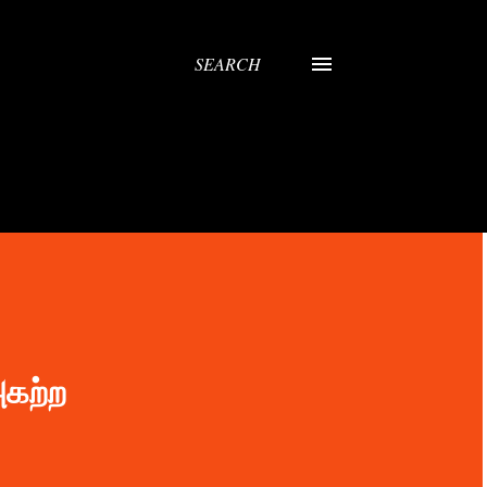
SEARCH
அகற்ற