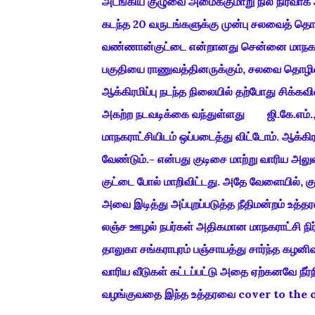
அடங்கிய குழுவை அமைக்குமாறு நில நிர்வாக ஆ
கடந்த 20 வருடங்களுக்கு முன்பு சலவைத் தொ
வண்ணான்குட்டை என்றானது சென்னை மாநகராட்
பகுதியை ராணுவத்தினருக்கும், சலவை தொழிலாளர்
ஆக்கிரமிப்பு நடந்த நிலையில் தற்போது சிக்கவில
அகற்ற நடவடிக்கை வந்துள்ளது ஜி.கே.எம்., 
மாநகராட்சியிடம் ஒப்படைத்து விட்டோம். ஆக்கிர
வேண்டும்.- என்பது குடிசை மாற்று வாரிய அலுவல
குட்டை போல் மாறிவிட்டது. அதே வேளையில், குளத
அவை இடித்து அப்புறப்படுத்த நீதிமன்றம் உத்தர
லஞ்ச ஊழல் நபர்கள் அதிகமான மாநகராட்சி நிர
தாலுகா சங்கராபுரம் பஞ்சாயத்து சார்ந்த கழனிவ
வாரிய வீடுகள் கட்டப்பட்டு அதை ஏற்கனவே நீர
வழங்குவதை இந்த உத்தரவை cover to the or