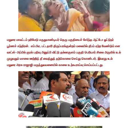
மதுரை மாவட்டம் நரிமேடு மருதுபாண்டியர் தெரு பகுதியைச் சேர்ந்த ஆட்டோ ஓட்டுநர்
பூர்ணச் சந்திரன். எம்.பிஏ, பட்டதாரி திருப்பரங்குன்றம் மலையில் தீபம் ஏற்ற வேண்டும் என
வாட்ஸ்-அப்பில் குரல் பதிவு அனுப்பி விட்டு தல்லாகுளம் பகுதி பெரியார் சிலை அருகில் உடல்
முழுவதும் டீசலை ஊற்றித் தீ வைத்துத் தற்கொலை செய்து கொண்டார். இவரது உடல்
மதுரை அரசு ராஜாஜி மருத்துவமனையில் காலை உடற்கூராய்வு செய்யப்பட்டது.