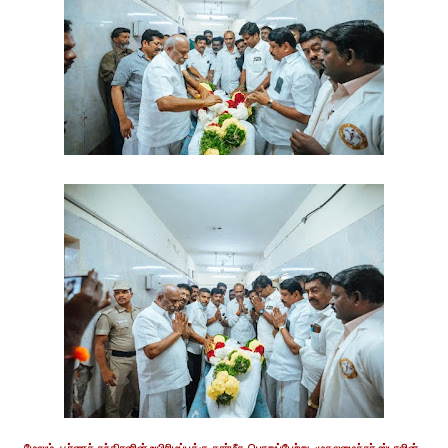
மேலும், பூர்ணச் சந்திரனின் உயிரிழப்புக்கு தார்மீக பொறுப்பேற்று, முதலமைச்சர் ஸ்டாலின்