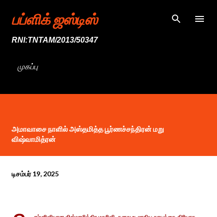
முதன்மை உள்ளடக்கத்திற்குச் செல்
பப்ளிக் ஜஸ்டிஸ்
RNI:TNTAM/2013/50347
முகப்பு
அமாவாசை நாளில் அஸ்தமித்த பூர்ணச்சந்திரன் மறு
விஷ்வாமித்ரன்
டிசம்பர் 19, 2025