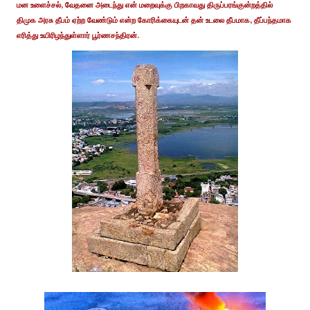
மன உளைச்சல், வேதனை அடைந்து என் மறைவுக்கு பிறகாவது திருப்பரங்குன்றத்தில்
திமுக அரசு தீபம் ஏற்ற வேண்டும் என்ற கோரிக்கையுடன் தன் உடலை தீபமாக, தீப்பந்தமாக
எரித்து உயிரிழந்துள்ளார் பூர்ணசந்திரன்.