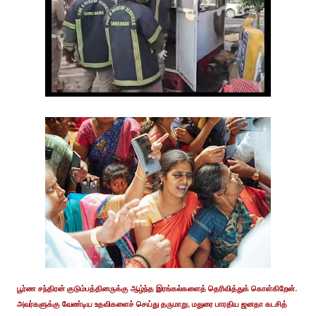
பூர்ண சந்திரன் குடும்பத்தினருக்கு ஆழ்ந்த இரங்கல்களைத் தெரிவித்துக் கொள்கிறேன்.
அவர்களுக்கு வேண்டிய உதவிகளைச் செய்து தருமாறு, மதுரை பாரதிய ஜனதா கடசித்