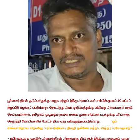
பூர்ணசந்திரன் குடும்பத்துக்கு பாஜக மற்றும் இந்து அமைப்புகள் சார்பில் ரூபாய்.10 லட்சம்
இழப்பீடு வழங்கப் பட்டுள்ளது. தொடர்ந்து அவர் குடும்பத்துக்கு பல்வேறு அமைப்புகள் உதவி
செய்யவுள்ளனர். தமிழகம் முழுவதும் நாளை மாலை பூர்ணசந்திரன் படத்துக்கு மரியாதை
செலுத்தி கோயில்களில் மோட்ச தீபம் ஏற்ற வலியுறுத்தப்பட்டுள்ளது.
"ஓம்
விஸ்வாமித்ராய வித்மஹே
பிரம்ம ரிஷியாய தீமஹி தன்னோ சத்திய மித்திர ப்ரசோதயாத்"
- உயிராயுதமாக முதலில் பூர்ணசந்திரன் பற்றவைத்த தீபம் சுடர் இந்தியா முழுவதும் முருக