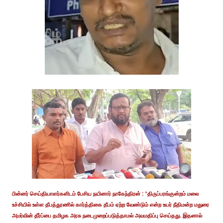
பின்னர் செய்தியாளர்களிடம் பேசிய நயினார் நாகேந்திரன் : "திருப்பரங்குன்றம் மலை
உச்சியில் உள்ள தீபத்தூணில் கார்த்திகை தீபம் ஏற்ற வேண்டும் என்ற உயர் நீதிமன்ற மதுரை
அமர்வின் தீர்ப்பை தமிழக அரசு நடைமுறைப்படுத்தாமல் அவமதிப்பு செய்தது. இதனால்