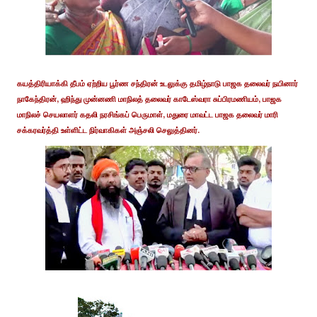
கயத்திரியாக்கி தீபம் ஏற்றிய பூர்ண சந்திரன் உடலுக்கு தமிழ்நாடு பாஜக தலைவர் நயினார்
நாகேந்திரன், ஹிந்து முன்னணி மாநிலத் தலைவர் காடேஸ்வரா சுப்பிரமணியம், பாஜக
மாநிலச் செயலாளர் கதலி நரசிங்கப் பெருமாள், மதுரை மாவட்ட பாஜக தலைவர் மாரி
சக்கரவர்த்தி உள்ளிட்ட நிர்வாகிகள் அஞ்சலி செலுத்தினர்.