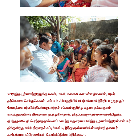
உயிரிழந்த பூர்ணசந்திரனுக்கு மகன், மகள், மனைவி என உள்ள நிலையில், அவர்
தற்கொலை செய்துகொண்ட சம்பவம் அப்பகுதியில் மட்டுமல்லாமல் இந்தியா முழுவதும்
சோகத்தை ஏற்படுத்தியுள்ளது. இந்தச் சம்பவம் குறித்து மதுரை தல்லாகுளம்
காவல்துறையினர் விசாரணை நடத்துகின்றனர். திருப்பரங்குன்றம் மலை உச்சியிலுள்ள
தீபத்தூணில் தீபம் ஏற்றாததால் மனம் உடைந்த மதுரையை சேர்ந்த பூரணச்சந்திரன் என்பவர்
தீக்குளித்து உயிரிழந்ததைச் சுட்டிக்காட்டி, இந்து முன்னணியின் மாநிலத் தலைவர்
காடேஸ்வரா சுப்பிரமணியம் வெளியிட்டுள்ள அறிக்கை:-.