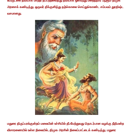
உயிருடலை திரியாக மாற்றி தீப்பற்றவைத்து திரியாக ஒளிர்நது மறைந்தார் ஆளும் திமுக
அரசைக் கண்டித்து, ஒருவர் தீக்குளித்து தற்கொலை செய்துகொண்ட சம்பவம் துரதிஷ்ட
வசமானது.
மதுரை திருப்பரங்குன்றம் மலையின் உச்சியில் தீபமேற்றுவது தொடர்பான வழக்கு நீதிமன்ற
விசாரணையில் உள்ள நிலையில், திமுக அரசின் நிலைப்பாட்டைக் கண்டித்து, மதுரை