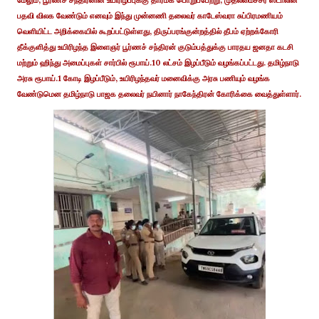
பதவி விலக வேண்டும் எனவும் இந்து முன்னணி தலைவர் காடேஸ்வரா சுப்பிரமணியம்
வெளியிட்ட அறிக்கையில் கூறப்பட்டுள்ளது, திருப்பரங்குன்றத்தில் தீபம் ஏற்றக்கோரி
தீக்குளித்து உயிரிழந்த இளைஞர் பூர்ணச் சந்திரன் குடும்பத்துக்கு பாரதய ஜனதா கடசி
மற்றும் ஹிந்து அமைப்புகள் சார்பில் ரூபாய்.10 லட்சம் இழப்பீடும் வழங்கப்பட்டது. தமிழ்நாடு
அரசு ரூபாய்.1 கோடி இழப்பீடும், உயிரிழந்தவர் மனைவிக்கு அரசு பணியும் வழங்க
வேண்டுமென தமிழ்நாடு பாஜக தலைவர் நயினார் நாகேந்திரன் கோரிக்கை வைத்துள்ளார்.