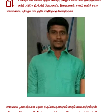
பி
ரம்மரிஷியான விஸ்வாமித்திர மகரிஷி, தனது உடலாகிய காயத்தை திரியாக
மாற்றி அதிலே தீபமேற்றி பிரம்மமாகிய இறைவனைக் கண்டு உலகில் சகல
பாவங்களையும் நீக்கும் காயத்திரி மந்திரத்தை கொடுத்தவர்
அதேபோல பூர்ணசந்திரன் மதுரை திருப்பரங்குன்ற தீபம் ஏறறும் விவகாரத்தில் தன்