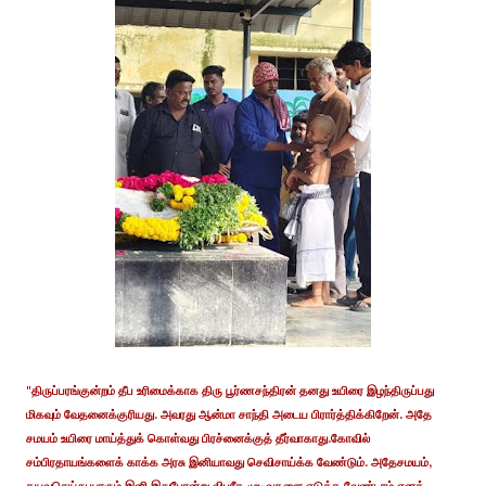
"திருப்பரங்குன்றம் தீப உரிமைக்காக திரு பூர்ணசந்திரன் தனது உயிரை இழந்திருப்பது
மிகவும் வேதனைக்குரியது. அவரது ஆன்மா சாந்தி அடைய பிரார்த்திக்கிறேன். அதே
சமயம் உயிரை மாய்த்துக் கொள்வது பிரச்னைக்குத் தீர்வாகாது.கோவில்
சம்பிரதாயங்களைக் காக்க அரசு இனியாவது செவிசாய்க்க வேண்டும். அதேசமயம்,