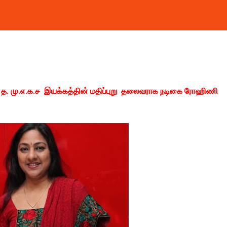
ரந்த த. மு.எ.க.ச இயக்கத்தின் மதிப்புறு தலைவராக நடிகை ரோஹிணி