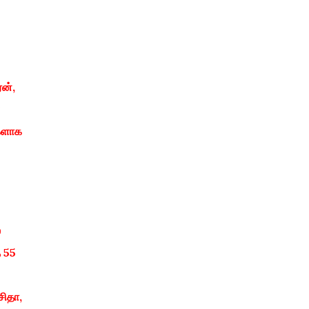
ன்,
்களாக
ஸ
த 55
சிதா,