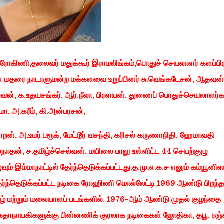
ை ரோகிணி,தலைவர் மதுக்கூர் இராமலிங்கம்,பொதுச் செயலாளர் களப்பிர
மதரை நாடாளுமன்ற மக்களவை உறுப்பினர் சு.வெங்கடேசன், ஆதவன்
ிலவன், க.உதயசங்கர், ஆர்.நீலா, பிரளயன், துணைப் பொதுச்செயலாளர
மா, அ.கரீம், கி.அன்பரசன்,
, அ.உமர் பரூக், மேட்டூர் வசந்தி, கரிசல் கருணாநிதி, ஹேமாவதி
்நாதன், ச.தமிழ்ச்செல்வன், மயிலை பாலு உள்ளிட்ட 44 செயற்குழு
வும் இம்மாநாட்டில் தேர்ந்தெடுக்கப்பட்டது.த.மு.எ.க.ச எனும் கம்யூனி
தேர்ந்தெடுக்கப்பட்ட நடிகை ரோஹிணி மொல்லேட்டி 1969 ஆண்டு பிறந்
ழ் மற்றும் மலையாளப் படங்களில். 1976-ஆம் ஆண்டு முதல் குழந்தை
 கதாநாயகிகளுக்கு பின்னணிக் குரலாக நடிகைகள் ஜோதிகா, தபூ, ரஞ்