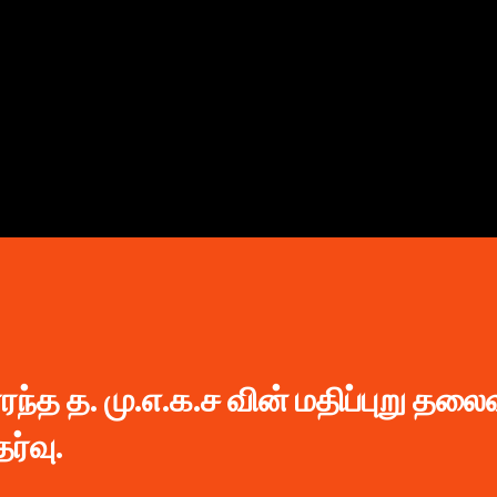
முதன்மை உள்ளடக்கத்திற்குச் செல்
சாரந்த த. மு.எ.க.ச வின் மதிப்புறு த
்வு.