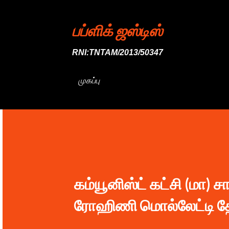
பப்ளிக் ஜஸ்டிஸ்
RNI:TNTAM/2013/50347
முகப்பு
கம்யூனிஸ்ட் கட்சி (மா) 
ரோஹிணி மொல்லேட்டி தேர