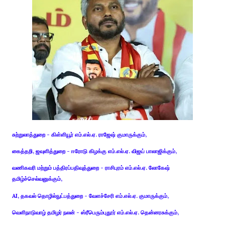
சுற்றுலாத்துறை - கிள்ளியூர் எம்.எல்.ஏ. ராஜேஷ் குமாருக்கும்,
கைத்தறி, ஜவுளித்துறை - ஈரோடு கிழக்கு எம்.எல்.ஏ. விஜய் பாலாஜிக்கும்,
வணிகவரி மற்றும் பத்திரப்பதிவுத்துறை - ராசிபுரம் எம்.எல்.ஏ. லோகேஷ்
தமிழ்ச்செல்வனுக்கும்,
AI, தகவல் தொழில்நுட்பத்துறை - வேளச்சேரி எம்.எல்.ஏ. குமாருக்கும்,
வெளிநாடுவாழ் தமிழர் நலன் - ஸ்ரீபெரும்புதூர் எம்.எல்.ஏ. தென்னரசுக்கும்,