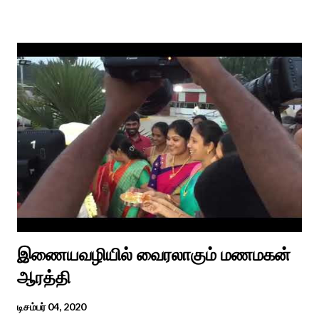
பலவும் தைத் திங்கள் என தொடங்கும் பாடல்கள் மூலம் பொங்கலை
பழந்தமிழர் கொண்டாடிய வாழ்வினைப் பாங்காய் பதிவு செய்துள்ளார்.
சங்க இலக்கியங்களுக்கு பின் காலகட்டத்திலும் 'புதுக்கலத்து எழுந்த
தீம்பால் பொங்கல்' என சிறப்பிக்கும் சீவக சிந்தாமணி. காலங்கள்
தோறும் தமிழர்களின் வாழ்வியல் அங்கமாக உள்ள பொங்கல் விழாவில்
தமிழர்கள் சொந்த பிள்ளைகளைப் போல கால்நடைகளை வளர்த்துப்
போற்றி உடன் விளையாடி மகிழ்வதும் இயற்கையுடன் இணைந்த
இயந்திரம் இல்லாத கால வாழ்க்கை முறையாகும். தொடர்ந்து உற்றார்
உறவுகளைக் கண்டு மகிழும் காணும் பொங்கல் இயற்கை, வாழ்வியல்
முறை, உறவுகள் சார்ந்த உயிர்ப்பான ...
இணையவழியில் வைரலாகும் மணமகன்
ஆரத்தி
டிசம்பர் 04, 2020