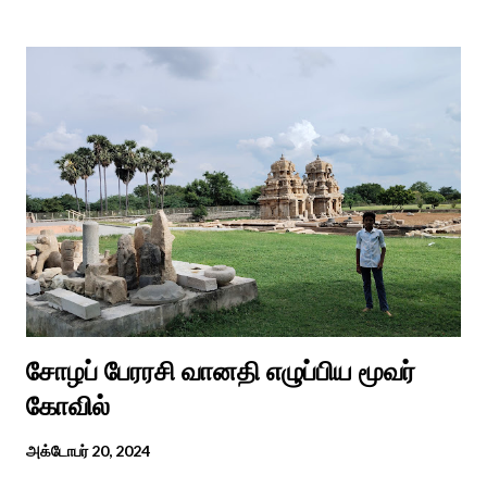
அவர்களின் நல்வாழ்வு மற்றும் உள்ளடக்கிய வளர்ச்சியை
ஊக்குவித்தல். இந்த நாளில் உலகெங்கிலும் பல்வேறு விழிப்புணர்வு
நிகழ்ச்சிகள், கருத்தரங்குகள் மற்றும் உதவிகள் வழங்கும் விழாக்கள்
நடத்தப்படுகின்றன. அதை இந்த ஆண்டு காரைக்குடி அழகப்பா
பல்கலைக்கழகத்தின் சிறப்புக் கல்வி மற்றும் மறுவாழ்வு அறிவியல்
துறை, மற்றும் டாக்டர் அழகப்பா கல்வி அறிவியல் நிறுவனம் , மற்றும்
காரைக்குடி ஹெரிடேஜ் ரோட்டரி கிளப், மற்றும் மாற்றுத்
திறனாளிகளுக்கான மல்டிமோடல் மெட்டீரியல் உற்பத்திக்கான மையம்,
மற்றும் ஐடி மற்றும் ஆட்டிசத்திற்கான அழகப்பா பல்கலைக்கழக
சிறப்புப் பள்ளி சார்பில் இந்த ஆணடு விழா சர்வதேச மாற்று...
சோழப் பேரரசி வானதி எழுப்பிய மூவர்
கோவில்
அக்டோபர் 20, 2024