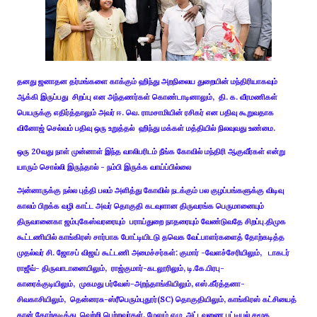
தனது ஜனாதன தர்மங்களை காக்கும் ஹிந்து அறநிலைய துறையின் மந்திரியாகவும்
ஆக்கி இருப்பது சிறப்பு என அந்தணர்கள் கொண்டாடினாலும், தி. க. வீரமணிகள்
பெயருக்கு எதிர்த்தாலும் அவர் ஈ. வெ. ராமசாமியின் ரசிகர் என பதிவு கூறுவதாக
வினோஜ் செல்வம் பதிவு ஒரு உறுத்தல் ஹிந்து மக்கள் மத்தியில் நிலவுவது உண்மை.
ஒரு 20வது நாள் முன்னாள் இந்த வாலிபரிடம் நீங்க கோவில் மந்திரி ஆகுவீர்கள் என்று
யாரும் சொல்லி இருந்தால் - நம்பி இருக்க வாய்ப்பில்லை
அன்னாருக்கு நல்ல புத்தி பலம் அளித்து கோவில் நடக்கும் பல குழப்பங்களுக்கு விடிவு
காலம் பிறக்க வழி காட்ட அவர் தொகுதி கடவுளான திருவரங்க பெருமானையும்
திருவானைகா ஜம்புகேஸ்வரரையும் பராய்துறை நாதரையும் வேண்டுவதே சிறப்பு.திமுக
கூட்டணியில் காங்கிரஸ் சார்பாக போட்டியிடடு தவெக வேட்பாளர்களைத் தோற்கடித்த
முதல்வர் சி. ஜோசப் விஜய் கூட்டணி அமைச்சர்கள்:
குமார் -வேளச்சேரியிலும்,
டாகடர்
ராஜீவ்- திருவாடானையிலும்,
ராஜ்குமார்-கடலூரிலும்,
டி.கே.பிரபு-
காரைக்குடியிலும்,
முகமது பர்வேஸ்-அறந்தாங்கியிலும்,
எஸ்.கீர்த்தனா-
சிவகாசியிலும்,
தென்னரசு-ஸ்ரீபெரும்புதூர்(SC) தொகுதியிலும், காங்கிரஸ் கட்சியைத்
தான் தோற்கடித்து வெற்றி பெற்றவர்கள், மேலும் ஏழு அட்டவணை பட்டியல் சமூக