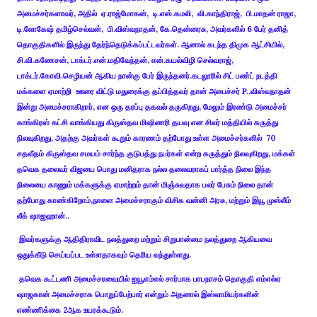
அமைச்சர்களாவர், அதில்
ஏ.ராஜ்மோகன், டி.எஸ்.கமலி, வி.காந்திராஜ்,
பி.மாதன் ராஜா,
டி.லோகேஷ் தமிழ்செல்வன்,
பி.விஸ்வநாதன், கே.தென்னரசு,
அவர்களில் 6 பேர் தனித்
தொகுதிகளில் இருந்து தேர்ந்தெடுக்கப்பட்டவர்கள். ஆனால் கடந்த திமுக ஆட்சியில்,
சி.வி.கணேசன், டாக்டர்.என்.மதிவேந்தன், என்.கயல்விழி செல்வராஜ்,
டாக்டர்.கோவி.செழியன் ஆகிய நான்கு பேர் இருந்தனர்.கடலூரில் சிட் பண்ட் நடத்தி
மக்களை ஏமாற்றி ஊரை விட்டு மதுரைக்கு தப்பித்தவர் தான் அபைச்சர் P..விஸ்வநாதன்
இன்று அமைச்சராகிறார், என ஒரு தரப்பு தகவல் தருகிறது, மேலும் இரண்டு அமைச்சர்
காங்கிரஸ் கட்சி வாங்கியது கிருஸ்தவ மிஷிணரி தயவு என சிலர் மத்தியில் கருத்து
நிலவுகிறது, அதற்கு அவர்கள் கூறும் காரணம் தற்போது உள்ள அமைச்சர்களில் 70
சதவீதம் கிருஸ்தவ சமயம் சார்ந்த குடுபத்து நபர்கள் என்ற கருத்தும் நிலவுகிறது, மக்கள்
தவெக தலைவர் விஜயை பொது மனிதராக நல்ல தலைவராகப் பார்த்த நிலை இந்த
நிலையை காணும் மக்களுக்கு ஏமாற்றம் தான் மிஞ்சுவதாக பலர் பேசும் நிலை தான்
தற்போது காண்கிறோம்,நாளை அமைச்சராகும் விசிக வன்னி அரசு, மற்றும் இயூ முஸ்லீம்
லீக் ஷாஜஹான்..
இவர்களுக்கு ஆதிதிராவிட நலத்துறை மற்றும் சிறுபான்மை நலத்துறை ஆகியவை
ஒதுக்கீடு செய்யப்பட உள்ளதாகவும் தெரிய வந்துள்ளது.
தவெக கூட்டணி அமைச்சரவையில் ஐயூஎம்எல் சார்பாக பாபநாசம் தொகுதி எம்எல்ஏ
ஷாஜகான் அமைச்சராக பொறுப்பேற்பார் என்றும் அதனால் இஸ்லாமியர்களின்
எண்ணிக்கை 2ஆக உயரக்கூடும்.