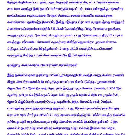
தேர்தல் அறிவிக்கப்பட்ட நாள் முதல், தொகுதி மக்களின் அடிமட்டப் பிரச்சினைகளை
மையமாக வைத்து இவர் தீவிரப் பிரச்சாரத்தில் ஈடுபட்டார். மரிய வில்சனுக்கு அமைச்சர்
பதவிபிராமண சமுதாயத்தை சேர்ந்த வெங்கட்ரமணன் ஏற்கனவே உணவுத்துறை
அமைச்சராக பதவியேற்ற நிலையில், இன்று மற்றொரு பிராமண சமுதாயத்தை சேர்ந்தவர்
அமைச்சராகியுள்ளார்வரலாற்றில் 50 ஆண்டு காலத்திற்கு பிறகு பிராமண சமுகத்தை
சார்ந்த ஒருவருக்கு அமைச்சர் பொறுப்பு வழங்கப்பட்டது அனைவரையும் திரும்பி பார்க்க
வைத்தது. ஏற்கனவே பிராமணர் சமூகத்தை சேர்ந்த ஜெயலலிதா முதலமைச்சராக
அதிமுக கட்சி சார்பாக இருந்துள்ளார். அவரது ஆட்சி காலத்தில் கூட பிராமணர்
சமூகத்தை சேர்ந்த யாரும் அமைச்சரவையில் இடம்பெறவில்லை.
தமிழ்நாடு அமைச்சரவையில் பிராமண அமைச்சர்கள்
இந்த நிலையில் தான் தற்போது மயிலாப்பூர் தொகுதியில் வெற்றி பெற்ற வெங்கடரமணன்
விஜய் அமைச்சரவையில் இடம்பிடித்தது பரபரப்பாக பேசப்படுகிறது. முதலமைச்சர்
விஜய்யின் 25 ஆண்டுகாலத் தொடர்பில் இருந்து வரும் வெங்கட் ரமணன், 2024 ஆம்
ஆண்டு தமிழக வெற்றிக்கழகம் தொடங்கியது முதல் அரசியல் ரீதியாக முதல்வர் சி,
ஜோசப் விஜய்யோடு பயணம் செய்து வருகிறார். இந்த நிலையில் தான் வெங்கட்
ரமணனுக்கு உணவுத்துறையானது ஒதுக்கப்பட்டது. அமைச்சரவையில் ஏற்கனவே ஒரு
பிராமண அமைச்சர் நியமிக்கப்பட்டதை அனைவரையும் திரும்பி பார்க்க வைத்த நிலையில்
தற்போது மற்றொரு பிராமணரும் தமிழ் அமைச்சரவையில் இடம்பிடித்துள்ளார். அந்த
வகையில் நடிகர் விஜய்யின் ரசிகர் மன்றமானது விஜய் மக்கள் இயக்கமாக மாறிய
நிலையில் அதில் நீண்ட காலம் பணியாற்றியவர் ஸ்ரீரங்கத்தை சேர்ந்து சென்னை அருகில்