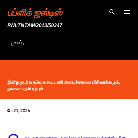
முதன்மை உள்ளடக்கத்திற்குச் செல்
பப்ளிக் ஜஸ்டிஸ்
RNI:TNTAM/2013/50347
முகப்பு
இன்று நடந்த தவெக கூடடணி அமைச்சரவை விரிவாக்கமும்,
நாளை பதவி ஏற்பும்
மே 21, 2026