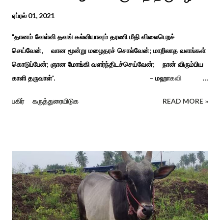
ஏப்ரல் 01, 2021
"தானம் வேள்வி தவங் கல்வியாவும் தரணி மீதி விலைபெறச்
செய்வேன், வான மூன்று மழைதரச் சொல்வேன்; மாறிலாத வளங்கள்
கொடுப்பேன்; ஞான மோங்கி வளர்ந்திடச்செய்வேன்; நான் விரும்பிய
காளி தருவாள்". - மஹாகவி
பாரதியார் சிவகங்கையிலிருந்து பத்துக் கி.மீ. தொலைவிலுள்ள
பகிர்
கருத்துரையிடுக
READ MORE »
கொல்லங்குடி கிராம பக்தரின் கனவில் அய்யனார் தோன்றி
ஈச்சமரகாட்டில் குடி கொண்டு இருப்பதாகவும் தன்னை வெளியே
எடுத்து பூஜிக்குமாறு கூற. அவர் தோண்ட வெட்டியதும் சிலை
தென்படவே அந்த அய்யனார் சிலையை எடுத்தனர் அது வெட்டி
எடுத்த அய்யனார் என“வெட்டுடைய அய்யனார்“ நாமம் கோவில்
அமைத்து பூஜித்தனர். ஆங்கிலேய கிழக்கிந்திய ஆட்சியில் சிவகங்கை
இரண்டாம் மன்னர் முத்துவடுகநாதத் தேவர் ஆங்கிலேயரை எதிர்க்க
அவர்களால் காளையார் கோவிலில் இரண்டாம் மனைவி கௌரி
நாச்சியாருடன் கொல்லபட்டார். அவரது முதல் மனைவி