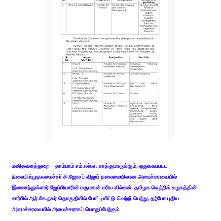
மனிதவளத்துறை - தாம்பரம் எம்.எல்.ஏ. சரத்குமாருக்கும், ஒதுககபபடட
நிலையில்முதலமைச்சர் சி.ஜோசப் விஜய் தலைமையிலான அமைச்சரவையில்
இணைந்துள்ளார் ஜேப்பியாரின் மருமகன் மரிய வில்சன். தமிழக வெற்றிக் கழகத்தின்
சார்பில் ஆர்.கே.நகர் தொகுதியில் போட்டியிட்டு வெற்றி பெற்று, தற்போ புதிய
அமைச்சரவையில் அமைச்சராகப் பொறுப்பேற்கும்