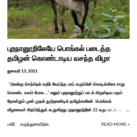
வேலுநாச்சியார...
புறநானூறிலேயே பொங்கல் படைத்த
தமிழன் கொண்டாடிய வசந்த விழா
ஜனவரி 13, 2021
"அலங்கு செந்நெல் கதிர் வேய்ந்த பாய் கரும்பின் கொடிக்கீரை சாறு
கொண்ட களம் போல...." எனும் புறநானூற்றுப் பாடல் கிருஸ்தவ மதம்
தோன்றும் முன் முதல் நூற்றாண்டில் தமிழர்களிண் பொங்கல்
விழாவைச் சிறப்பித்துக் கூறுகிறது புறநானூற்றின் 22 வது பாடல். புலவர்
குறந்தோழியூர் கிழாரால் இயற்றப்பட்டது சாறு கண்ட களம் என
பகிர்
கருத்துரையிடுக
READ MORE »
பொங்கல் விழாவை விவரிக்கிறார். நற்றிணை, குறுந்தொகை,
புறநானூறு, ஐந்குறுநூறு, கலித்தொகை என சங்க இலக்கியங்கள்