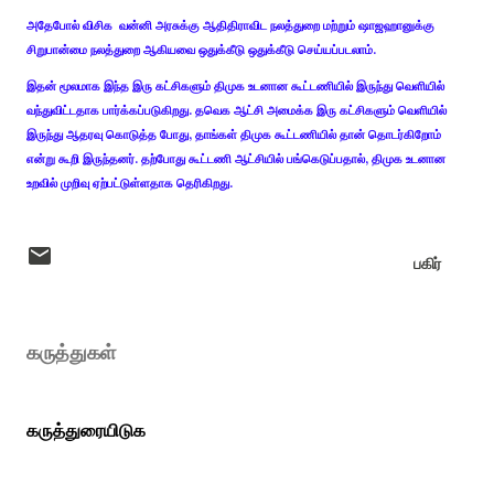
அதேபோல் விசிக வன்னி அரசுக்கு ஆதிதிராவிட நலத்துறை மற்றும் ஷாஜஹானுக்கு
சிறுபான்மை நலத்துறை ஆகியவை ஒதுக்கீடு ஒதுக்கீடு செய்யப்படலாம்.
இதன் மூலமாக இந்த இரு கட்சிகளும் திமுக உடனான கூட்டணியில் இருந்து வெளியில்
வந்துவிட்டதாக பார்க்கப்படுகிறது. தவெக ஆட்சி அமைக்க இரு கட்சிகளும் வெளியில்
இருந்து ஆதரவு கொடுத்த போது, தாங்கள் திமுக கூட்டணியில் தான் தொடர்கிறோம்
என்று கூறி இருந்தனர். தற்போது கூட்டணி ஆட்சியில் பங்கெடுப்பதால், திமுக உடனான
உறவில் முறிவு ஏற்பட்டுள்ளதாக தெரிகிறது.
பகிர்
கருத்துகள்
கருத்துரையிடுக