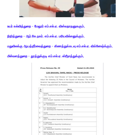
உயர் கல்வித்துறை - மேலூர் எம்.எல்.ஏ. விஸ்வநாதனுககும்,
நிதித்துறை - ஆர்.கே.நகர். எம்.எல்.ஏ. மரியவில்சனுக்கும்,
மதுவிலக்கு ஆயத்தீர்வைத்துறை - கிணத்துக்கடவு எம்.எல்.ஏ. விக்னேஷ்க்கும்,
மீன்வளத்துறை - தூத்துக்குடி எம்.எல்.ஏ. ஸ்ரீநாத்துக்கும்,