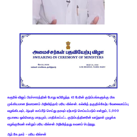
கரூரில் விஜய் பிரச்சாரத்தின் போது உயிரிழந்த 41 பேரின் குடும்பங்களுக்கு மிக
முக்கியமான நிவாரணம் அறிவித்தார் மரிய வில்சன். கல்வித் தகுதிக்கேற்ப வேலைவாய்ப்பு
வழங்கிடவும், ஆயுள் காப்பீடு செய்து தரவும் ஏற்பாடு செய்யப்படும் என்றும், 5,000
ரூபாயை ஒவ்வொரு மாதமும், பாதிக்கப்பட்ட குடும்பத்தினரின் வாழ்நாள் முழுக்க
வழங்குவேன் என்றும் மரிய வில்சன் அறிவித்தது கவனம் பெற்றது.
ஆர்.கே.நகர் - மரிய வில்சன்