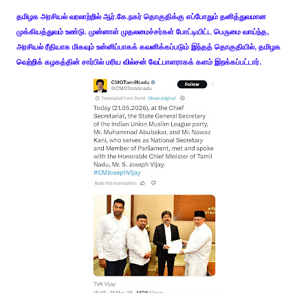
தமிழக அரசியல் வரலாற்றில் ஆர்.கே.நகர் தொகுதிக்கு எப்போதும் தனித்துவமான
முக்கியத்துவம் உண்டு. முன்னாள் முதலமைச்சர்கள் போட்டியிட்ட பெருமை வாய்ந்த,
அரசியல் ரீதியாக மிகவும் உன்னிப்பாகக் கவனிக்கப்படும் இந்தத் தொகுதியில், தமிழக
வெற்றிக் கழகத்தின் சார்பில் மரிய வில்சன் வேட்பாளராகக் களம் இறக்கப்பட்டார்.