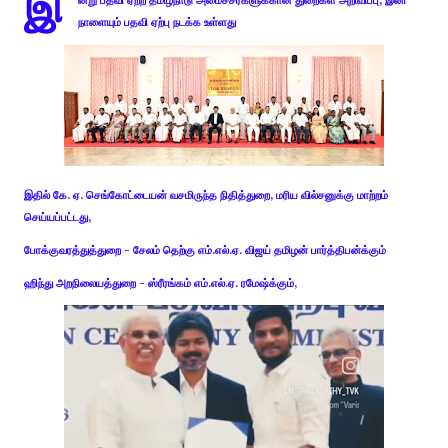
இ
னறு பதவி ஏற்ற தமிழ்நாடு அமைச்சர்களுக்கான துறைகள் அறிவிப்பு, இனி
நாளையும் பதவி ஏற்பு நடக்க உள்ளது
இதில் கே. ஏ. செங்கோட்டையன் வசமிருந்த நிதித்துறை, மரிய வில்சனுக்கு மாற்றம்
செய்யப்பட்டது,
போக்குவரத்துத்துறை - சேலம் தெற்கு எம்.எல்.ஏ. விஜய் தமிழன் பார்த்திபன்க்கும்
ஹிந்து அறநிலையத்துறை - ஸ்ரீரங்கம் எம்.எல்.ஏ. ரமேஷ்க்கும்,