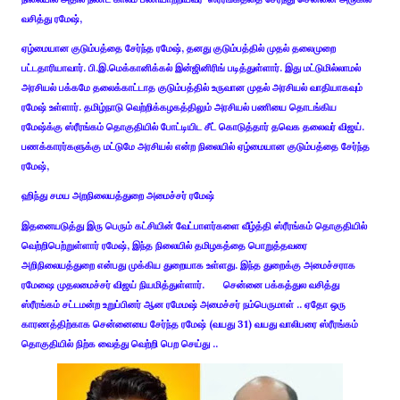
வசித்து ரமேஷ்,
ஏழ்மையான குடும்பத்தை சேர்ந்த ரமேஷ், தனது குடும்பத்தில் முதல் தலைமுறை
பட்டதாரியாவார். பி.இ.மெக்கானிக்கல் இன்ஜினிரிங் படித்துள்ளார். இது மட்டுமில்லாமல்
அரசியல் பக்கமே தலைக்காட்டாத குடும்பத்தில் உருவான முதல் அரசியல் வாதியாகவும்
ரமேஷ் உள்ளார். தமிழ்நாடு வெற்றிக்கழகத்திலும் அரசியல் பணியை தொடங்கிய
ரமேஷ்க்கு ஸ்ரீரங்கம் தொகுதியில் போட்டியிட சீட் கொடுத்தார் தவெக தலைவர் விஜய்.
பணக்காரர்களுக்கு மட்டுமே அரசியல் என்ற நிலையில் ஏழ்மையான குடும்பத்தை சேர்ந்த
ரமேஷ்,
ஹிந்து சமய அறநிலையத்துறை அமைச்சர் ரமேஷ்
இதனையடுத்து இரு பெரும் கட்சியின் வேட்பாளர்களை வீழ்த்தி ஸ்ரீரங்கம் தொகுதியில்
வெற்றிபெற்றுள்ளார் ரமேஷ், இந்த நிலையில் தமிழகத்தை பொறுத்தவரை
அறிநிலையத்துறை என்பது முக்கிய துறையாக உள்ளது. இந்த துறைக்கு அமைச்சராக
ரமேஷை முதலமைச்சர் விஜய் நியமித்துள்ளார். சென்னை பக்கத்துல வசித்து
ஸ்ரீரங்கம் சட்டமன்ற உறுப்பினர் ஆன ரமேமஷ் அமைச்சர் நம்பெருமாள் .. ஏதோ ஒரு
காரணத்திற்காக சென்னையை சேர்ந்த ரமேஷ் (வயது 31) வயது வாலிபரை ஸ்ரீரங்கம்
தொகுதியில் நிற்க வைத்து வெற்றி பெற செய்து ..