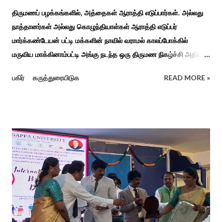
திருமணப் பழக்கங்களில், அத்தைகள் ஆராத்தி எடுப்பார்கள். அல்லது
நாத்தானர்கள் அல்லது கொழுந்தியாள்கள் ஆராத்தி எடுப்பர்
மார்க்கண்டேயன் பட்டி மக்களின் நாவில் வராமல் காலப்போக்கில்
மருவிய மாக்கினாம்பட்டி அங்கு நடந்த ஒரு திருமண நிகழ்ச்சி அதில்
மாப்பிள்ளை அழைப்பு நிகழ்ச்சியில் வரவேற்றுத் கேலி செய்து
பகிர்
கருத்துரையிடுக
READ MORE »
ஆராத்தியெடுத்த கொழுந்தியாள்கள் பாடிய ஆராத்தி பாட்டு ஒன்று 30
வருடம் முன் இப்படி நடந்ததுண்டு அது காலங்கடந்து தற்போது தாலாட்டு
உள்பட பல பாடல்கள் காலத்தால் மறைந்தும் காலச்சுவட்டில் கரைந்தும்
போய் பட ஆட்கள் இல்லாத நிலையில் தற்போது ஒரு ஆரத்திப் பாடல்
வைரலாகிகி யது. தமிழகத்தில் ஒவ்வொரு குடும்பத்திற்கும் திருமணப்
பழக்க வழக்கங்கள் ஜாதிய சமூக ரீதியாக வேறுபடும். அந்த வகையில்,
ஆராத்தி எடுக்கும் முறையும் சற்று வேறுபடுடன் தான் இருக்கும்.அப்படி
திருமணம் ஒன்றில் கொழுந்தியாள்கள் மூன்று பேர் இணைந்து
மாப்பிள்ளைக்கு ஆராத்தி எடுத்துள்ளனர். அப்போது மாப்பிள்ளையைக்
கேலியாக நகைச்சுவை உணர்வு பொங்க பாடிய வரிகளை வைத்து
அவர்கள் பாடிய பாடல் இணையதளத்தில் வைரலாகிறது.“மாடு மேய்த்த