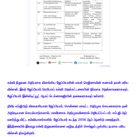
கல்வி நிறுவன அதிபராக விளங்கிய ஜேப்பியாரின் மகள் ரெஜினாவின் கணவர் தான் மரிய
வில்சன். இவர் ஜேப்பியார் ரெமிபாய் கல்வி அறக்கட்டளையின் நிர்வாக அறங்காவலராகவும்,
ஜேப்பியார் இன்ஸ்டிட்யூட் ஆஃப் டெக்னாலஜியின் தலைவராகவும் உள்ளார்.
தீவிர எம்ஜிஆர் விசுவாசியான ஜேப்பியார், சென்னை மாவட்ட அதிமுக செயலாளராக தன்
அதிரடியான செயல்பாடுகளால், மாவீரனாக அதிமுகவினரால் அறியப்ப்பட்டார். எம்.ஜி.ஆர்
வளர்த்து விட்ட கல்வியாளர்களில் ஜேப்பியார் கடந்த 2016 ஆம் ஆண்டு மறைந்தார்.
இந்நிலையில் இவரது கல்வி நிறுவனங்களை வழிநடத்திச் செல்லும் முக்கிய நபராக மரிய
வில்சன் திகழ்கிறார்.