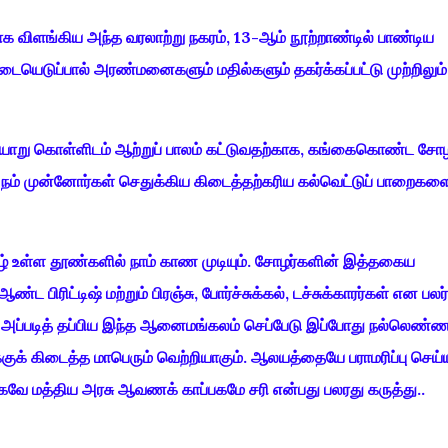
 விளங்கிய அந்த வரலாற்று நகரம், 13-ஆம் நூற்றாண்டில் பாண்டிய
ையெடுப்பால் அரண்மனைகளும் மதில்களும் தகர்க்கப்பட்டு முற்றிலும்
ையாறு கொள்ளிடம் ஆற்றுப் பாலம் கட்டுவதற்காக, கங்கைகொண்ட சோழப
்த, நம் முன்னோர்கள் செதுக்கிய கிடைத்தற்கரிய கல்வெட்டுப் பாறைகள
ீழ் உள்ள தூண்களில் நாம் காண முடியும். சோழர்களின் இத்தகைய
ிரிட்டிஷ் மற்றும் பிரஞ்சு, போர்ச்சுக்கல், டச்சுக்காரர்கள் என பலர்
ன. அப்படித் தப்பிய இந்த ஆனைமங்கலம் செப்பேடு இப்போது நல்லெண்
ுக்குக் கிடைத்த மாபெரும் வெற்றியாகும். ஆலயத்தையே பராமரிப்பு செய
ே மத்திய அரசு ஆவணக் காப்பகமே சரி என்பது பலரது கருத்து..