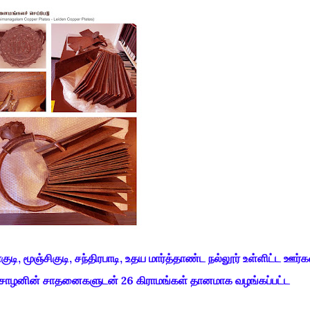
ுடி, மூஞ்சிகுடி, சந்திரபாடி, உதய மார்த்தாண்ட நல்லூர் உள்ளிட்ட ஊர்க
ஜ சோழனின் சாதனைகளுடன் 26 கிராமங்கள் தானமாக வழங்கப்பட்ட