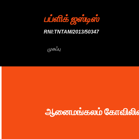
பப்ளிக் ஜஸ்டிஸ்
RNI:TNTAM/2013/50347
முகப்பு
ஆனைமங்கலம் கோவிலின்