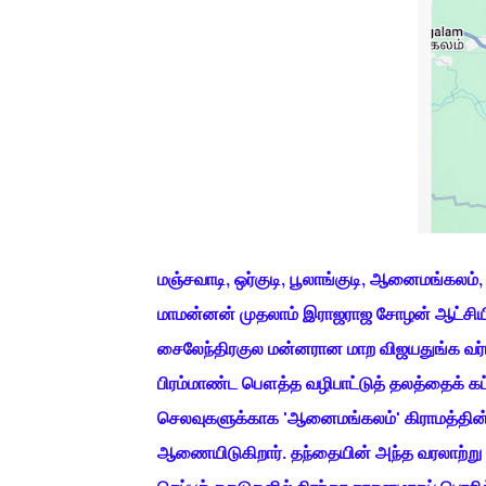
மஞ்சவாடி, ஒர்குடி, பூலாங்குடி, ஆனைமங்கலம்
மாமன்னன் முதலாம் இராஜராஜ சோழன் ஆட்சியில
சைலேந்திரகுல மன்னரான மாற விஜயதுங்க வர்ம
பிரம்மாண்ட பௌத்த வழிபாட்டுத் தலத்தைக் கட
செலவுகளுக்காக 'ஆனைமங்கலம்' கிராமத்தி
ஆணையிடுகிறார். தந்தையின் அந்த வரலாற்று