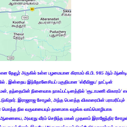
, என தேவூர் அருகில் உள்ள பழமையான கிராமம் கி.பி. 985 ஆம் ஆண்டி
் . இன்றைய இந்தோனேசியப் பகுதியான 'ஸ்ரீவிஜய' நாட்டின்
ன், தந்தையின் நினைவாக நாகப்பட்டினத்தில் 'சூடாமணி விகாரம்' எ
்டுகிறார். இராஜராஜ சோழன், அந்த பௌத்த விகாரையின் பராமரிப்புச்
ன் மொத்த நில வருவாயையும் தானமாக வழங்க வாய்மொழியாக
 ஆணையை, அவரது வீரம் செறிந்த மகன் முதலாம் இராஜேந்திர சோழன