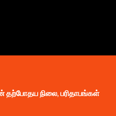
முதன்மை உள்ளடக்கத்திற்குச் செல்
 தற்போதய நிலை, பரிதாபங்கள்