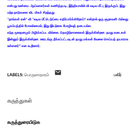
என்பது உண்மை. ஆய்வாளர்கள் கணித்தபடி, இந்தியாவில் வி வடிவ மீட்பு இருக்கும், இது
மற்ற நாடுகளை விட மிகச் சிறந்தது
"நாங்கள் ஏன்" வி "வடிவ மீட்டெடுப்பை எதிர்பார்க்கிறோம்? என்றால் ஒரு சூறாவளி அல்லது
பூகம்பத்தில் போலல்லாமல், இது இயற்கை பேரழிவுத் தடையல்ல.
எந்த மூலதனமும் அழிக்கப்பட வில்லை. தொழிற்சாலைகள் இருக்கின்றன. நமது கடைகள்
இன்னும் இருக்கின்றன. ஊரடங்கு நீக்கப்பட்டவுடன் நமது மக்கள் வேலை செய்யத் தயாராக
உள்ளனர்'' என கூறினார்.
LABELS:
பொருளாதாரம்
பகிர்
கருத்துகள்
கருத்துரையிடுக