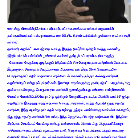
ஊரடங்கு விரைவில் நீக்கப்படா விட்டால், லட்சக்கணக்கான மக்கள் வறுமையில்
தள்ளப்படுவார்கள் என்பது உண்மை என இந்திய ரிசர்வ் வங்கியின் முன்னாள் கவர்னர் கூறி
உள்ளார்.
தனியார் அறக்கட்டளை ஏற்பாடு செய்து இருந்த நிகழ்ச்சி ஒன்றில் கலந்து கொண்டு
இந்திய ரிசர்வ் வங்கியின் முன்னாள் கவர்னர் துவ்வூரி சுப்பாராவ் கூறிய கருத்து
''கொரானா நெருக்கடி முடிந்ததும் இந்தியாவில் சில பொருளாதார மாற்றங்கள் வேகமாக
இருக்கும். ஏனென்றால் பெரும்பாலான ஆய்வாளர்கள் இந்த ஆண்டு உண்மையில்
பொருளாதாரம் எதிர்மறையான வளர்ச்சியைக் கொண்டிருக்கும் அல்லது வளர்ச்சி
சுருங்கிவிடும் என்று நம்புகிறார் கள். இரண்டு மாதங்களுக்கு முன்பு ஏற்பட்ட நெருக்கடிக்கு
முன்னதாகவே நமது பொருளா தார வளர்ச்சி குறைந்துவிட்டது என்பதை நாம் நினைவில்
கொள்ள வேண்டும்.இப்போது அது முற்றிலும் நின்றுவிட்டது. கடந்த ஆண்டு வளர்ச்சி ஐந்து
சதவீதமாக இருந்தது. சற்று கற்பனை செய்து பாருங்கள், கடந்த ஆண்டு ஐந்து சதவீத
வளர்ச்சி, இந்த ஆண்டு நாம் எதிர்மறை அல்லது பூஜ்ஜிய வளர்ச்சிக்கு செல்லப்போகிறோம்,
இது ஐந்து சதவீத வளர்ச்சியின் சரிவு. இந்த நெருக்கடியில் மற்ற நாடுகளை விட இந்தியா
சிறப்பாக செயல்படப் போகிறது என்பது உண்மைதான். ஆனால் அது ஆறுதலளிக்காது
.ஏனென்றால் நாம் மிகவும் ஏழ்மையான நாடு, நெருக்கடி தொடர்ந்தால் மற்றும் ஊரடங்கு
விரைவில் நீக்கப்படா விட்டால், லட்சக்கணக்கான மக்கள் வறுமையில் தள்ளப்படுவார்கள்