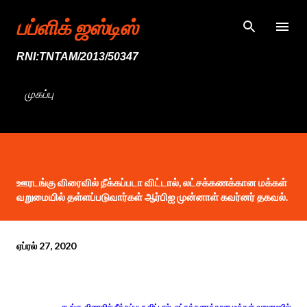
முதன்மை உள்ளடக்கத்திற்குச் செல்
பப்ளிக் ஜஸ்டிஸ்
RNI:TNTAM/2013/50347
முகப்பு
ஊரடங்கு விரைவில் நீக்கப்படா விட்டால், லட்சக்கணக்கான மக்கள்
வறுமையில் தள்ளப்படுவார்கள் ஆர்பிஐ முன்னாள் கவர்னர் தகவல்.
ஏப்ரல் 27, 2020