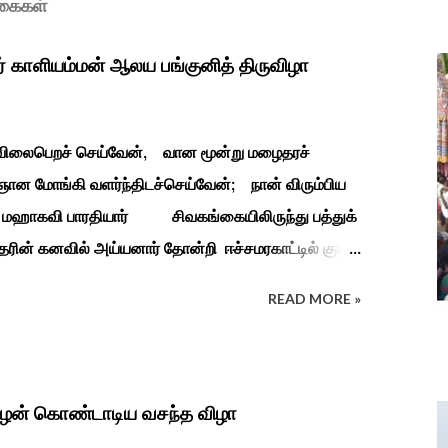
ுகைகள்
ர் காளியம்மன் ஆலய பங்குனித் திருவிழா
ி விலைபெறச் செய்வேன், வான மூன்று மழைதரச்
ான மோங்கி வளர்ந்திடச்செய்வேன்; நான் விரும்பிய
தியார் சிவகங்கையிலிருந்து பத்துக்
ரின் கனவில் அய்யனார் தோன்றி ஈச்சமரகாட்டில் குடி
து பூஜிக்குமாறு கூற. அவர் தோண்ட வெட்டியதும்
READ MORE »
ுத்தனர் அது வெட்டி எடுத்த அய்யனார்
ைத்து பூஜித்தனர். ஆங்கிலேய கிழக்கிந்திய
துவடுகநாதத் தேவர் ஆங்கிலேயரை எதிர்க்க அவர்களால்
நாச்சியாருடன் கொல்லபட்டார். அவரது முதல்
ிழன் கொண்டாடிய வசந்த விழா