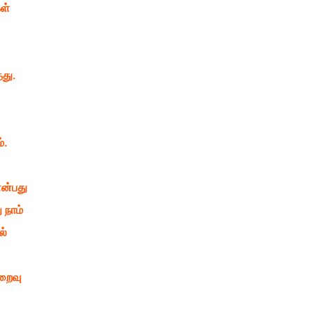
ள்
து.
்.
ன்பது
 நாம்
ல்
ிறைவு