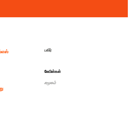
பகிர்
்எஸ்
லேபிள்கள்
சமூகம்
று