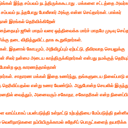
ங்கள் இந்த சம்பவம் நடந்திருக்ககூடாது . மக்களை சட்டத்தை அவர்க
சம்பவம் நடந்தபோது போலீஸார் அங்கு என்ன செய்தார்கள். பால்கர்
நான் இரங்கல் தெரிவிக்கிறேன்
ைத்தையும் ஜூன் மாதம் வரை ஒத்திவைக்க மார்ச் மாதமே முடிவு செய்த
ிக்கு தடை விதித்துவிட்டதாக கூறுகிறார்கள்.
ள். இதனால் கோபமும், அறிவிழப்பும் ஏற்பட்டு, தீவிரவாத செயலுக்கு
் சிலர் நன்மை அடைய காத்திருக்கிறார்கள் என்பது நமக்குத் தெரியும
ுபோன்ற ஒரு காரணத்தால்தான்
ார்கள். சாதாரண மக்கள் இதை உணர்ந்து, தங்களுடைய நிலைப்பாடு எ
ுத் தெரிவிப்பதல்ல என்று உணர வேண்டும். அதுபோன்ற செயலில் இருந்து
 மனதில் வைத்தும், அனைவரும் சகோதர, சகோதரிகள் என்ற நினைப்பி
வாய்ப்பாகப் பயன்படுத்தி உள்நாட்டு உற்பத்தியை மேம்படுத்தி தன்ன
ெளிநாடுகளை நம்பியிருக்காமல் சுதேசிப் பொருட்களைத் தயாரிக்க