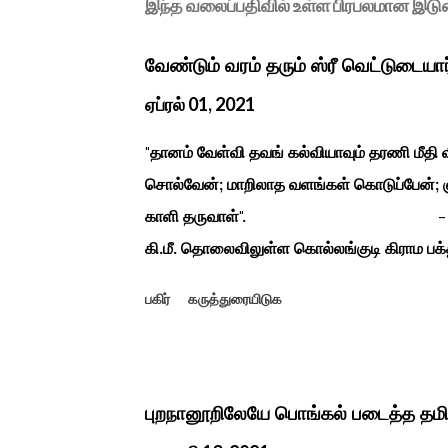
இந்த வலைப்பதிவில் உள்ள பிரபலமான இட
வேண்டும் வரம் தரும் ஸ்ரீ வெட்டுடையா
ஏப்ரல் 01, 2021
"தானம் வேள்வி தவங் கல்வியாவும் தரணி மீத
சொல்வேன்; மாறிலாத வளங்கள் கொடுப்பேன்; ஞ
காளி தருவாள்". - மஹாகவி பார
கி.மீ. தொலைவிலுள்ள கொல்லங்குடி கிராம பக்த
கொண்டு இருப்பதாகவும் தன்னை வெளியே எடுத்
பகிர்
கருத்துரையிடுக
சிலை தென்படவே அந்த அய்யனார் சிலையை எட
என“வெட்டுடைய அய்யனார்“ நாமம் கோவில் அம
ஆட்சியில் சிவகங்கை இரண்டாம் மன்னர் முத்
காளையார் கோவிலில் இரண்டாம் மனைவி கௌரி 
புறநானூறிலேயே பொங்கல் படைத்த தம
மனைவி வேலுநாச்சியார...