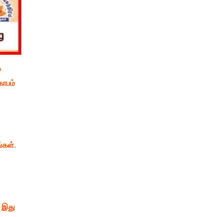
ு
கோபம்
்கள்.
 இது