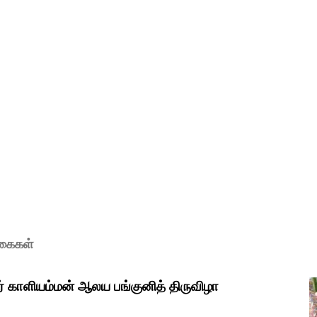
ுகைகள்
ர் காளியம்மன் ஆலய பங்குனித் திருவிழா