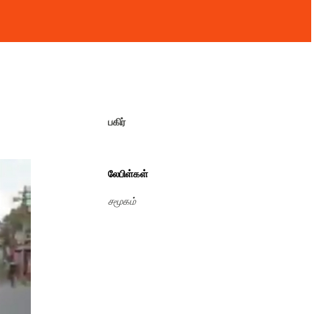
பகிர்
லேபிள்கள்
சமூகம்