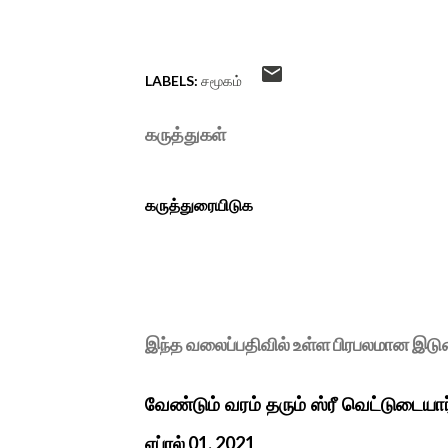
LABELS:
சமூகம்
கருத்துகள்
கருத்துரையிடுக
இந்த வலைப்பதிவில் உள்ள பிரபலமான இட
வேண்டும் வரம் தரும் ஸ்ரீ வெட்டுடையா
ஏப்ரல் 01, 2021