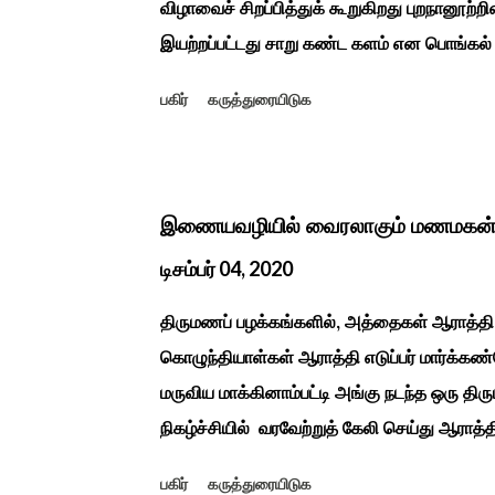
விழாவைச் சிறப்பித்துக் கூறுகிறது புறநானூற்றி
இயற்றப்பட்டது சாறு கண்ட களம் என பொங்கல்
புறநானூறு, ஐந்குறுநூறு, கலித்தொகை என சங
பகிர்
கருத்துரையிடுக
பாடல்கள் மூலம் பொங்கலை பழந்தமிழர் கொண்டா
இலக்கியங்களுக்கு பின் காலகட்டத்திலும் 'புதுக
சீவக சிந்தாமணி. காலங்கள் தோறும் தமிழர்க
தமிழர்கள் சொந்த பிள்ளைகளைப் போல கால்நடை
இணையவழியில் வைரலாகும் மணமகன்
இயற்கையுடன் இணைந்த இயந்திரம் இல்லாத கால
டிசம்பர் 04, 2020
உறவுகளைக் கண்டு மகிழும் காணும் பொங்கல் இய
திருமணப் பழக்கங்களில், அத்தைகள் ஆராத்தி 
...
கொழுந்தியாள்கள் ஆராத்தி எடுப்பர் மார்க்கண்
மருவிய மாக்கினாம்பட்டி அங்கு நடந்த ஒரு திர
நிகழ்ச்சியில் வரவேற்றுத் கேலி செய்து ஆராத்
ஒன்று 30 வருடம் முன் இப்படி நடந்ததுண்டு அ
பகிர்
கருத்துரையிடுக