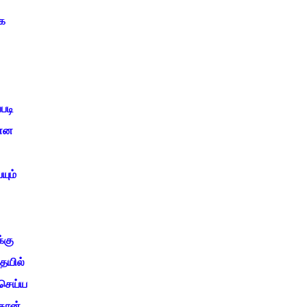
ை
படி
 என
யும்
்கு
ையில்
 செய்ய
தான்