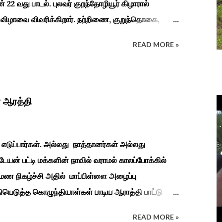
ன் 22 வது பாடல். புலவர் குறந்தோழியூர் கிழாரால்
 விழாவை விவரிக்கிறார். நற்றிணை, குறுந்தொகை,
்க இலக்கியங்கள் பலவும் தைத் திங்கள் என தொடங்கும்
READ MORE »
டிய வாழ்வினைப் பாங்காய் பதிவு செய்துள்ளார். சங்க
்கலத்து எழுந்த தீம்பால் பொங்கல்' என சிறப்பிக்கும்
ளின் வாழ்வியல் அங்கமாக உள்ள பொங்கல் விழாவில்
களை வளர்த்துப் போற்றி உடன் விளையாடி மகிழ்வதும்
 ஆரத்தி
 வாழ்க்கை முறையாகும். தொடர்ந்து உற்றார்
ற்கை, வாழ்வியல் முறை, உறவுகள் சார்ந்த உயிர்ப்பான
எடுப்பார்கள். அல்லது நாத்தானர்கள் அல்லது
டேயன் பட்டி மக்களின் நாவில் வராமல் காலப்போக்கில்
ுமண நிகழ்ச்சி அதில் மாப்பிள்ளை அழைப்பு
தியெடுத்த கொழுந்தியாள்கள் பாடிய ஆராத்தி பாட்டு
து காலங்கடந்து தற்போது தாலாட்டு உள்பட பல பாடல்கள்
READ MORE »