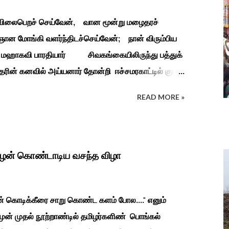
ி விலைபெறச் செய்வேன், வான மூன்று மழைதரச்
ான மோங்கி வளர்ந்திடச்செய்வேன்; நான் விரும்பிய
தியார் சிவகங்கையிலிருந்து பத்துக்
ரின் கனவில் அய்யனார் தோன்றி ஈச்சமரகாட்டில் குடி
து பூஜிக்குமாறு கூற. அவர் தோண்ட வெட்டியதும்
READ MORE »
ுத்தனர் அது வெட்டி எடுத்த அய்யனார்
ைத்து பூஜித்தனர். ஆங்கிலேய கிழக்கிந்திய
துவடுகநாதத் தேவர் ஆங்கிலேயரை எதிர்க்க அவர்களால்
நாச்சியாருடன் கொல்லபட்டார். அவரது முதல்
ிழன் கொண்டாடிய வசந்த விழா
ின் கொடிக்கீரை சாறு கொண்ட களம் போல...." எனும்
 முன் முதல் நூற்றாண்டில் தமிழர்களிண் பொங்கல்