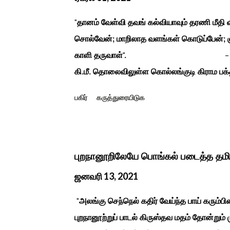
"தானம் வேள்வி தவங் கல்வியாவும் தரணி மீத
சொல்வேன்; மாறிலாத வளங்கள் கொடுப்பேன்; ஞ
காளி தருவாள்". - மஹாகவி பார
கி.மீ. தொலைவிலுள்ள கொல்லங்குடி கிராம பக்த
கொண்டு இருப்பதாகவும் தன்னை வெளியே எடுத்
பகிர்
கருத்துரையிடுக
சிலை தென்படவே அந்த அய்யனார் சிலையை எட
என“வெட்டுடைய அய்யனார்“ நாமம் கோவில் அம
ஆட்சியில் சிவகங்கை இரண்டாம் மன்னர் முத்
காளையார் கோவிலில் இரண்டாம் மனைவி கௌரி 
புறநானூறிலேயே பொங்கல் படைத்த தம
மனைவி வேலுநாச்சியார...
ஜனவரி 13, 2021
"அலங்கு செந்நெல் கதிர் வேய்ந்த பாய் கரும்ப
புறநானூற்றுப் பாடல் கிருஸ்தவ மதம் தோன்றும்