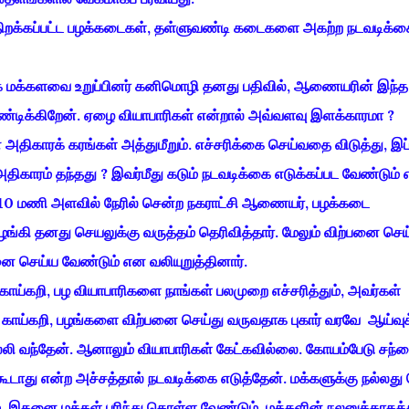
 திறக்கப்பட்ட பழக்கடைகள், தள்ளுவண்டி கடைகளை அகற்ற நடவடிக்க
க மக்களவை உறுப்பினர் கனிமொழி தனது பதிவில், ஆணையரின் இந்த
ிக்கிறேன். ஏழை வியாபாரிகள் என்றால் அவ்வளவு இளக்காரமா ?
அதிகாரக் கரங்கள் அத்துமீறும். எச்சரிக்கை செய்வதை விடுத்து, இப்
திகாரம் தந்தது ? இவர்மீது கடும் நடவடிக்கை எடுக்கப்பட வேண்டும்
லை 10 மணி அளவில் நேரில் சென்ற நகராட்சி ஆணையர், பழக்கடை
ி தனது செயலுக்கு வருத்தம் தெரிவித்தார். மேலும் விற்பனை செய்
னை செய்ய வேண்டும் என வலியுறுத்தினார்.
காய்கறி, பழ வியாபாரிகளை நாங்கள் பலமுறை எச்சரித்தும், அவர்கள்
ய்கறி, பழங்களை விற்பனை செய்து வருவதாக புகார் வரவே ஆய்வுக
லி வந்தேன். ஆனாலும் வியாபாரிகள் கேட்கவில்லை. கோயம்பேடு சந்த
க் கூடாது என்ற அச்சத்தால் நடவடிக்கை எடுத்தேன். மக்களுக்கு நல்லது
 இதனை மக்கள் புரிந்து கொள்ள வேண்டும். மக்களின் நலனுக்காகத்