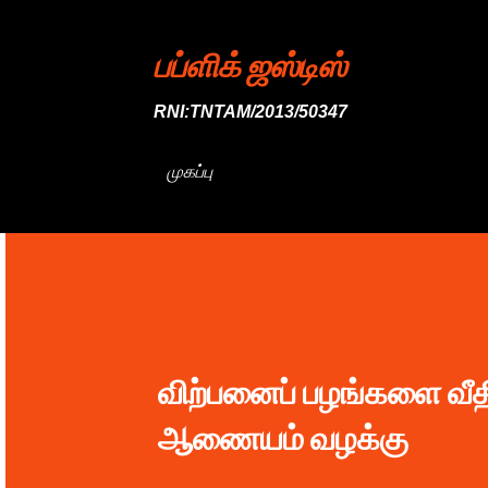
பப்ளிக் ஜஸ்டிஸ்
RNI:TNTAM/2013/50347
முகப்பு
விற்பனைப் பழங்களை வீத
ஆணையம் வழக்கு