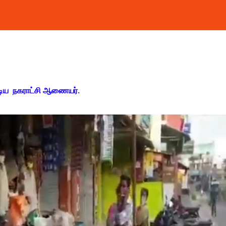
்டிய நகராட்சி ஆணையர்.