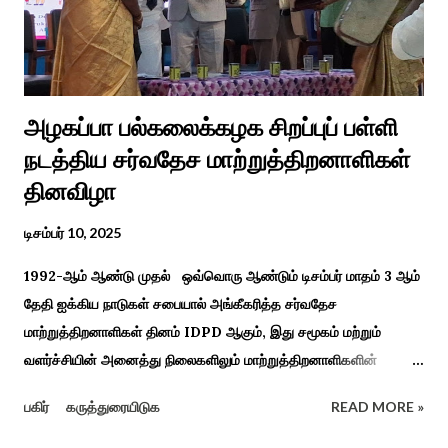
அவர்கள் பாடிய பாடல் இணையதளத்தில் வைரலாகிறது.“மாடு மேய்த்த
மச்சான்” என...
அழகப்பா பல்கலைக்கழக சிறப்புப் பள்ளி
நடத்திய சர்வதேச மாற்றுத்திறனாளிகள்
தினவிழா
டிசம்பர் 10, 2025
1992-ஆம் ஆண்டு முதல் ஒவ்வொரு ஆண்டும் டிசம்பர் மாதம் 3 ஆம்
தேதி ஐக்கிய நாடுகள் சபையால் அங்கீகரித்த சர்வதேச
மாற்றுத்திறனாளிகள் தினம் IDPD ஆகும், இது சமூகம் மற்றும்
வளர்ச்சியின் அனைத்து நிலைகளிலும் மாற்றுத்திறனாளிகளின்
உரிமைகள், நல்வாழ்வு மற்றும் பங்கேற்பை மேம்படுத்துவதை
பகிர்
கருத்துரையிடுக
READ MORE »
நோக்கமாகக் கொண்டது. சமூகத்தில் மாற்றுத்திறனாளிகளின்
பங்களிப்பை அங்கீகரித்தல். அவர்களின் உரிமைகளை வலியுறுத்துதல்.