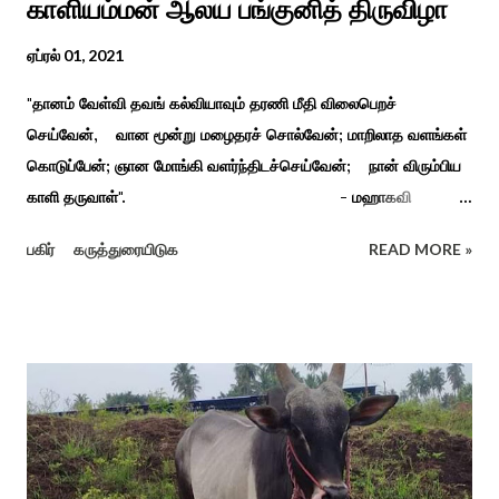
காளியம்மன் ஆலய பங்குனித் திருவிழா
ஏப்ரல் 01, 2021
"தானம் வேள்வி தவங் கல்வியாவும் தரணி மீதி விலைபெறச்
செய்வேன், வான மூன்று மழைதரச் சொல்வேன்; மாறிலாத வளங்கள்
கொடுப்பேன்; ஞான மோங்கி வளர்ந்திடச்செய்வேன்; நான் விரும்பிய
காளி தருவாள்". - மஹாகவி
பாரதியார் சிவகங்கையிலிருந்து பத்துக் கி.மீ. தொலைவிலுள்ள
பகிர்
கருத்துரையிடுக
READ MORE »
கொல்லங்குடி கிராம பக்தரின் கனவில் அய்யனார் தோன்றி
ஈச்சமரகாட்டில் குடி கொண்டு இருப்பதாகவும் தன்னை வெளியே
எடுத்து பூஜிக்குமாறு கூற. அவர் தோண்ட வெட்டியதும் சிலை
தென்படவே அந்த அய்யனார் சிலையை எடுத்தனர் அது வெட்டி
எடுத்த அய்யனார் என“வெட்டுடைய அய்யனார்“ நாமம் கோவில்
அமைத்து பூஜித்தனர். ஆங்கிலேய கிழக்கிந்திய ஆட்சியில் சிவகங்கை
இரண்டாம் மன்னர் முத்துவடுகநாதத் தேவர் ஆங்கிலேயரை எதிர்க்க
அவர்களால் காளையார் கோவிலில் இரண்டாம் மனைவி கௌரி