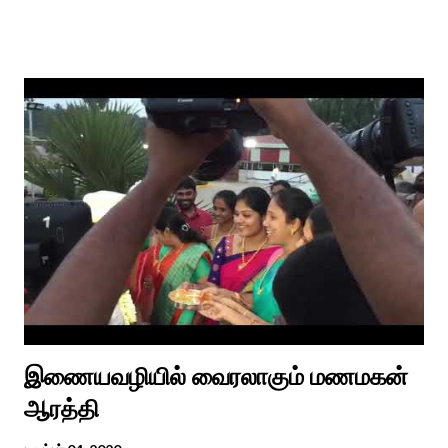
புறநானூறு, ஐந்குறுநூறு, கலித்தொகை என சங்க இலக்கியங்கள்
பலவும் தைத் திங்கள் என தொடங்கும் பாடல்கள் மூலம் பொங்கலை
பழந்தமிழர் கொண்டாடிய வாழ்வினைப் பாங்காய் பதிவு செய்துள்ளார்.
சங்க இலக்கியங்களுக்கு பின் காலகட்டத்திலும் 'புதுக்கலத்து எழுந்த
தீம்பால் பொங்கல்' என சிறப்பிக்கும் சீவக சிந்தாமணி. காலங்கள்
தோறும் தமிழர்களின் வாழ்வியல் அங்கமாக உள்ள பொங்கல் விழாவில்
தமிழர்கள் சொந்த பிள்ளைகளைப் போல கால்நடைகளை வளர்த்துப்
போற்றி உடன் விளையாடி மகிழ்வதும் இயற்கையுடன் இணைந்த
இயந்திரம் இல்லாத கால வாழ்க்கை முறையாகும். தொடர்ந்து உற்றார்
உறவுகளைக் கண்டு மகிழும் காணும் பொங்கல் இயற்கை, வாழ்வியல்
முறை, உறவுகள் சார்ந்த உயிர்ப்பான ...
இணையவழியில் வைரலாகும் மணமகன்
ஆரத்தி