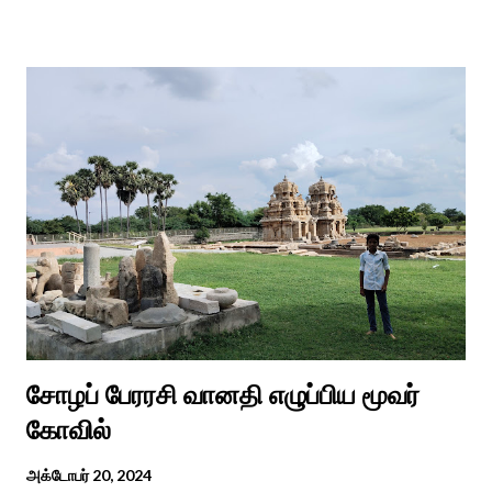
அவர்களின் நல்வாழ்வு மற்றும் உள்ளடக்கிய வளர்ச்சியை
ஊக்குவித்தல். இந்த நாளில் உலகெங்கிலும் பல்வேறு விழிப்புணர்வு
நிகழ்ச்சிகள், கருத்தரங்குகள் மற்றும் உதவிகள் வழங்கும் விழாக்கள்
நடத்தப்படுகின்றன. அதை இந்த ஆண்டு காரைக்குடி அழகப்பா
பல்கலைக்கழகத்தின் சிறப்புக் கல்வி மற்றும் மறுவாழ்வு அறிவியல்
துறை, மற்றும் டாக்டர் அழகப்பா கல்வி அறிவியல் நிறுவனம் , மற்றும்
காரைக்குடி ஹெரிடேஜ் ரோட்டரி கிளப், மற்றும் மாற்றுத்
திறனாளிகளுக்கான மல்டிமோடல் மெட்டீரியல் உற்பத்திக்கான மையம்,
மற்றும் ஐடி மற்றும் ஆட்டிசத்திற்கான அழகப்பா பல்கலைக்கழக
சிறப்புப் பள்ளி சார்பில் இந்த ஆணடு விழா சர்வதேச மாற்று...
சோழப் பேரரசி வானதி எழுப்பிய மூவர்
கோவில்
அக்டோபர் 20, 2024