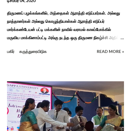
டிசம்பர் 04, 2020
திருமணப் பழக்கங்களில், அத்தைகள் ஆராத்தி எடுப்பார்கள். அல்லது
நாத்தானர்கள் அல்லது கொழுந்தியாள்கள் ஆராத்தி எடுப்பர்
மார்க்கண்டேயன் பட்டி மக்களின் நாவில் வராமல் காலப்போக்கில்
மருவிய மாக்கினாம்பட்டி அங்கு நடந்த ஒரு திருமண நிகழ்ச்சி அதில்
மாப்பிள்ளை அழைப்பு நிகழ்ச்சியில் வரவேற்றுத் கேலி செய்து
பகிர்
கருத்துரையிடுக
READ MORE »
ஆராத்தியெடுத்த கொழுந்தியாள்கள் பாடிய ஆராத்தி பாட்டு ஒன்று 30
வருடம் முன் இப்படி நடந்ததுண்டு அது காலங்கடந்து தற்போது தாலாட்டு
உள்பட பல பாடல்கள் காலத்தால் மறைந்தும் காலச்சுவட்டில் கரைந்தும்
போய் பட ஆட்கள் இல்லாத நிலையில் தற்போது ஒரு ஆரத்திப் பாடல்
வைரலாகிகி யது. தமிழகத்தில் ஒவ்வொரு குடும்பத்திற்கும் திருமணப்
பழக்க வழக்கங்கள் ஜாதிய சமூக ரீதியாக வேறுபடும். அந்த வகையில்,
ஆராத்தி எடுக்கும் முறையும் சற்று வேறுபடுடன் தான் இருக்கும்.அப்படி
திருமணம் ஒன்றில் கொழுந்தியாள்கள் மூன்று பேர் இணைந்து
மாப்பிள்ளைக்கு ஆராத்தி எடுத்துள்ளனர். அப்போது மாப்பிள்ளையைக்
கேலியாக நகைச்சுவை உணர்வு பொங்க பாடிய வரிகளை வைத்து