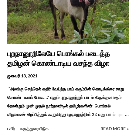
நாச்சியாருடன் கொல்லபட்டார். அவரது முதல் மனைவி
வேலுநாச்சியார...
புறநானூறிலேயே பொங்கல் படைத்த
தமிழன் கொண்டாடிய வசந்த விழா
ஜனவரி 13, 2021
"அலங்கு செந்நெல் கதிர் வேய்ந்த பாய் கரும்பின் கொடிக்கீரை சாறு
கொண்ட களம் போல...." எனும் புறநானூற்றுப் பாடல் கிருஸ்தவ மதம்
தோன்றும் முன் முதல் நூற்றாண்டில் தமிழர்களிண் பொங்கல்
விழாவைச் சிறப்பித்துக் கூறுகிறது புறநானூற்றின் 22 வது பாடல். புலவர்
குறந்தோழியூர் கிழாரால் இயற்றப்பட்டது சாறு கண்ட களம் என
பகிர்
கருத்துரையிடுக
READ MORE »
பொங்கல் விழாவை விவரிக்கிறார். நற்றிணை, குறுந்தொகை,