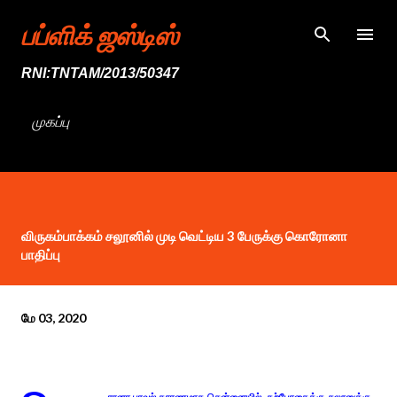
முதன்மை உள்ளடக்கத்திற்குச் செல்
பப்ளிக் ஜஸ்டிஸ்
RNI:TNTAM/2013/50347
முகப்பு
விருகம்பாக்கம் சலூனில் முடி வெட்டிய 3 பேருக்கு கொரோனா
பாதிப்பு
மே 03, 2020