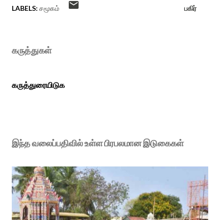
LABELS:
சமூகம்
பகிர்
கருத்துகள்
கருத்துரையிடுக
இந்த வலைப்பதிவில் உள்ள பிரபலமான இடுகைகள்