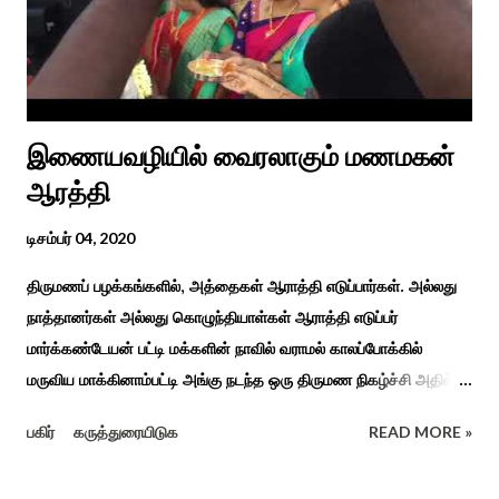
இயந்திரம் இல்லாத கால வாழ்க்கை முறையாகும். தொடர்ந்து உற்றார்
உறவுகளைக் கண்டு மகிழும் காணும் பொங்கல் இயற்கை, வாழ்வியல்
முறை, உறவுகள் சார்ந்த உயிர்ப்பான ...
இணையவழியில் வைரலாகும் மணமகன்
ஆரத்தி
டிசம்பர் 04, 2020
திருமணப் பழக்கங்களில், அத்தைகள் ஆராத்தி எடுப்பார்கள். அல்லது
நாத்தானர்கள் அல்லது கொழுந்தியாள்கள் ஆராத்தி எடுப்பர்
மார்க்கண்டேயன் பட்டி மக்களின் நாவில் வராமல் காலப்போக்கில்
மருவிய மாக்கினாம்பட்டி அங்கு நடந்த ஒரு திருமண நிகழ்ச்சி அதில்
மாப்பிள்ளை அழைப்பு நிகழ்ச்சியில் வரவேற்றுத் கேலி செய்து
பகிர்
கருத்துரையிடுக
READ MORE »
ஆராத்தியெடுத்த கொழுந்தியாள்கள் பாடிய ஆராத்தி பாட்டு ஒன்று 30
வருடம் முன் இப்படி நடந்ததுண்டு அது காலங்கடந்து தற்போது தாலாட்டு