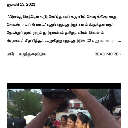
ஜனவரி 13, 2021
"அலங்கு செந்நெல் கதிர் வேய்ந்த பாய் கரும்பின் கொடிக்கீரை சாறு
கொண்ட களம் போல...." எனும் புறநானூற்றுப் பாடல் கிருஸ்தவ மதம்
தோன்றும் முன் முதல் நூற்றாண்டில் தமிழர்களிண் பொங்கல்
விழாவைச் சிறப்பித்துக் கூறுகிறது புறநானூற்றின் 22 வது பாடல். புலவர்
குறந்தோழியூர் கிழாரால் இயற்றப்பட்டது சாறு கண்ட களம் என
பகிர்
கருத்துரையிடுக
READ MORE »
பொங்கல் விழாவை விவரிக்கிறார். நற்றிணை, குறுந்தொகை,
புறநானூறு, ஐந்குறுநூறு, கலித்தொகை என சங்க இலக்கியங்கள்
பலவும் தைத் திங்கள் என தொடங்கும் பாடல்கள் மூலம் பொங்கலை
பழந்தமிழர் கொண்டாடிய வாழ்வினைப் பாங்காய் பதிவு செய்துள்ளார்.
சங்க இலக்கியங்களுக்கு பின் காலகட்டத்திலும் 'புதுக்கலத்து எழுந்த
தீம்பால் பொங்கல்' என சிறப்பிக்கும் சீவக சிந்தாமணி. காலங்கள்
தோறும் தமிழர்களின் வாழ்வியல் அங்கமாக உள்ள பொங்கல் விழாவில்
தமிழர்கள் சொந்த பிள்ளைகளைப் போல கால்நடைகளை வளர்த்துப்
போற்றி உடன் விளையாடி மகிழ்வதும் இயற்கையுடன் இணைந்த