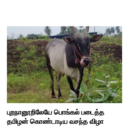
ஈச்சமரகாட்டில் குடி கொண்டு இருப்பதாகவும் தன்னை வெளியே
எடுத்து பூஜிக்குமாறு கூற. அவர் தோண்ட வெட்டியதும் சிலை
தென்படவே அந்த அய்யனார் சிலையை எடுத்தனர் அது வெட்டி
எடுத்த அய்யனார் என“வெட்டுடைய அய்யனார்“ நாமம் கோவில்
அமைத்து பூஜித்தனர். ஆங்கிலேய கிழக்கிந்திய ஆட்சியில் சிவகங்கை
இரண்டாம் மன்னர் முத்துவடுகநாதத் தேவர் ஆங்கிலேயரை எதிர்க்க
அவர்களால் காளையார் கோவிலில் இரண்டாம் மனைவி கௌரி
நாச்சியாருடன் கொல்லபட்டார். அவரது முதல் மனைவி
வேலுநாச்சியார...
புறநானூறிலேயே பொங்கல் படைத்த
தமிழன் கொண்டாடிய வசந்த விழா