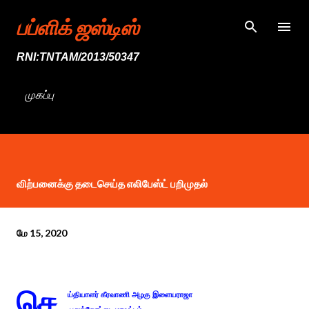
முதன்மை உள்ளடக்கத்திற்குச் செல்
பப்ளிக் ஜஸ்டிஸ்
RNI:TNTAM/2013/50347
முகப்பு
விற்பனைக்கு தடைசெய்த எலிபேஸ்ட் பறிமுதல்
மே 15, 2020
செ
ய்தியாளர் கீரவாணி அழகு இளையராஜா