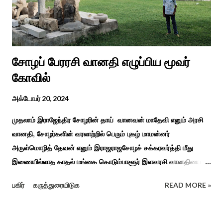
மற்றும் ஐடி மற்றும் ஆட்டிசத்திற்கான அழகப்பா பல்கலைக்கழக
சிறப்புப் பள்ளி சார்பில் இந்த ஆணடு விழா சர்வதேச மாற்று...
சோழப் பேரரசி வானதி எழுப்பிய மூவர்
கோவில்
அக்டோபர் 20, 2024
முதலாம் இராஜேந்திர சோழரின் தாய் வானவன் மாதேவி எனும் அரசி
வானதி, சோழர்களின் வரலாற்றில் பெரும் புகழ் மாமன்னர்
அருள்மொழித் தேவன் எனும் இராஜராஜசோழச் சக்கரவர்த்தி மீது
இணையில்லாத காதல் மங்கை கொடும்பாளூர் இளவரசி வானதியை
"பொன்னியின் செல்வன்" கதை படித்த யாரும் மறக்க முடியாது. சோழர்
பகிர்
கருத்துரையிடுக
READ MORE »
கடற்படையின் பரப்பை இலங்கை வரை சென்று வென்று வந்த
வரலாற்று நிகழ்வுகளின் மூலம் குறுநில மன்னர்கள் அல்லது வேளிர்
துணை நின்றார்கள் அதில் ஈழத்துப் பட்டம் வென்ற கொடும்பாளூர்