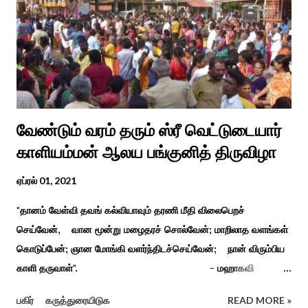
வேண்டும் வரம் தரும் ஸ்ரீ வெட்டுடையார்
காளியம்மன் ஆலய பங்குனித் திருவிழா
ஏப்ரல் 01, 2021
"தானம் வேள்வி தவங் கல்வியாவும் தரணி மீதி விலைபெறச்
செய்வேன், வான மூன்று மழைதரச் சொல்வேன்; மாறிலாத வளங்கள்
கொடுப்பேன்; ஞான மோங்கி வளர்ந்திடச்செய்வேன்; நான் விரும்பிய
காளி தருவாள்". - மஹாகவி
பாரதியார் சிவகங்கையிலிருந்து பத்துக் கி.மீ. தொலைவிலுள்ள
பகிர்
கருத்துரையிடுக
READ MORE »
கொல்லங்குடி கிராம பக்தரின் கனவில் அய்யனார் தோன்றி