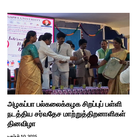
உள்பட பல பாடல்கள் காலத்தால் மறைந்தும் காலச்சுவட்டில் கரைந்தும்
போய் பட ஆட்கள் இல்லாத நிலையில் தற்போது ஒரு ஆரத்திப் பாடல்
வைரலாகிகி யது. தமிழகத்தில் ஒவ்வொரு குடும்பத்திற்கும் திருமணப்
பழக்க வழக்கங்கள் ஜாதிய சமூக ரீதியாக வேறுபடும். அந்த வகையில்,
ஆராத்தி எடுக்கும் முறையும் சற்று வேறுபடுடன் தான் இருக்கும்.அப்படி
திருமணம் ஒன்றில் கொழுந்தியாள்கள் மூன்று பேர் இணைந்து
மாப்பிள்ளைக்கு ஆராத்தி எடுத்துள்ளனர். அப்போது மாப்பிள்ளையைக்
கேலியாக நகைச்சுவை உணர்வு பொங்க பாடிய வரிகளை வைத்து
அவர்கள் பாடிய பாடல் இணையதளத்தில் வைரலாகிறது.“மாடு மேய்த்த
மச்சான்” என...
அழகப்பா பல்கலைக்கழக சிறப்புப் பள்ளி
நடத்திய சர்வதேச மாற்றுத்திறனாளிகள்
தினவிழா
டிசம்பர் 10, 2025