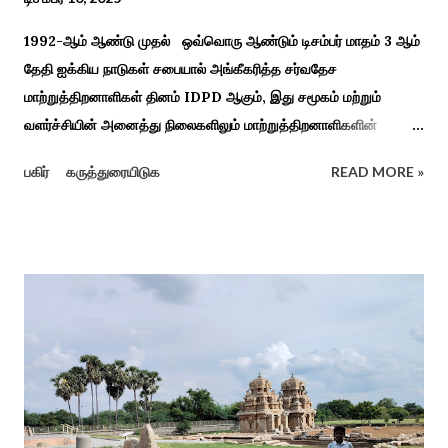
1992-ஆம் ஆண்டு முதல் ஒவ்வொரு ஆண்டும் டிசம்பர் மாதம் 3 ஆம்
தேதி ஐக்கிய நாடுகள் சபையால் அங்கீகரித்த சர்வதேச
மாற்றுத்திறனாளிகள் தினம் IDPD ஆகும், இது சமூகம் மற்றும்
வளர்ச்சியின் அனைத்து நிலைகளிலும் மாற்றுத்திறனாளிகளின்
உரிமைகள், நல்வாழ்வு மற்றும் பங்கேற்பை மேம்படுத்துவதை
பகிர்
கருத்துரையிடுக
READ MORE »
நோக்கமாகக் கொண்டது. சமூகத்தில் மாற்றுத்திறனாளிகளின்
பங்களிப்பை அங்கீகரித்தல். அவர்களின் உரிமைகளை வலியுறுத்துதல்.
அவர்களின் நல்வாழ்வு மற்றும் உள்ளடக்கிய வளர்ச்சியை
ஊக்குவித்தல். இந்த நாளில் உலகெங்கிலும் பல்வேறு விழிப்புணர்வு
நிகழ்ச்சிகள், கருத்தரங்குகள் மற்றும் உதவிகள் வழங்கும் விழாக்கள்
நடத்தப்படுகின்றன. அதை இந்த ஆண்டு காரைக்குடி அழகப்பா
பல்கலைக்கழகத்தின் சிறப்புக் கல்வி மற்றும் மறுவாழ்வு அறிவியல்
துறை, மற்றும் டாக்டர் அழகப்பா கல்வி அறிவியல் நிறுவனம் , மற்றும்
காரைக்குடி ஹெரிடேஜ் ரோட்டரி கிளப், மற்றும் மாற்றுத்
திறனாளிகளுக்கான மல்டிமோடல் மெட்டீரியல் உற்பத்திக்கான மையம்,