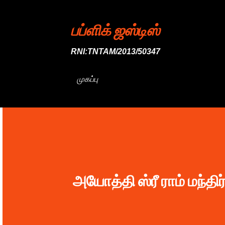
பப்ளிக் ஜஸ்டிஸ்
RNI:TNTAM/2013/50347
முகப்பு
அயோத்தி ஸ்ரீ ராம் மந்த