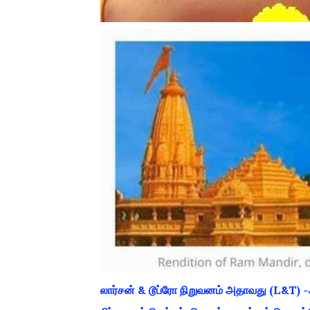
லார்சன் & டூப்ரோ நிறுவனம் அதாவது (L&T) -