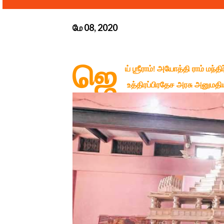
மே 08, 2020
ஜெ
ய் ஶ்ரீராம்! அயோத்தி ராம் 
உத்திரப்பிரதேச அரசு அனுமத