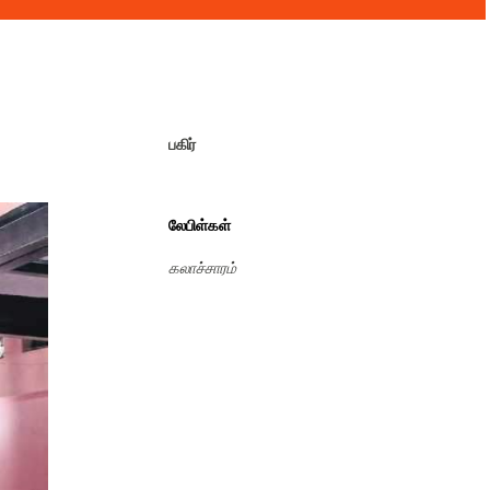
பகிர்
லேபிள்கள்
கலாச்சாரம்