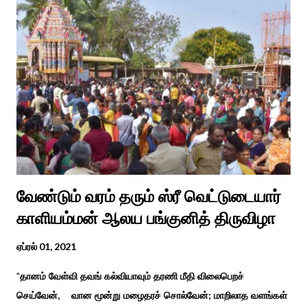
வேண்டும் வரம் தரும் ஸ்ரீ வெட்டுடையார்
காளியம்மன் ஆலய பங்குனித் திருவிழா
ஏப்ரல் 01, 2021
"தானம் வேள்வி தவங் கல்வியாவும் தரணி மீதி விலைபெறச்
செய்வேன், வான மூன்று மழைதரச் சொல்வேன்; மாறிலாத வளங்கள்