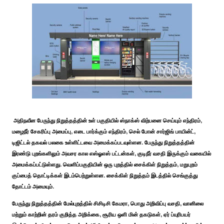
அதிநவீன பேருந்து நிறுத்தத்தின் உள் பகுதியில் ஸ்நாக்ஸ் விற்பனை செய்யும் எந்திரம்,
மழைநீர் சேகரிப்பு அமைப்பு, எடை பார்க்கும் எந்திரம், செல் போன் சார்ஜிங் பாயின்ட்,
டிஜிட்டல் தகவல் பலகை உள்ளிட்டவை அமைக்கப்படவுள்ளன. பேருந்து நிறுத்தத்தின்
இரண்டு புறங்களிலும் அவசர கால எஸ்ஓஎஸ் பட்டன்கள், குடிநீர் வசதி இருக்கும் வகையில்
அமைக்கப்பட்டுள்ளது. வெளிப்பகுதியின் ஒரு புறத்தில் சைக்கிள் நிறுத்தம், மறுபுறம்
குப்பைத் தொட்டிக்கள் இடம்பெற்றுள்ளன. சைக்கிள் நிறுத்தம் இடத்தில் செங்குத்து
தோட்டம் அமையும்.
பேருந்து நிறுத்தத்தின் மேல்புறத்தில் சிசிடிசி கேமரா, பொது அறிவிப்பு வசதி, வானிலை
மற்றும் காற்றின் தரம் குறித்த அறிக்கை, சூரிய ஒளி மின் தகடுகள், ஏர் ப்யுரிபயர்