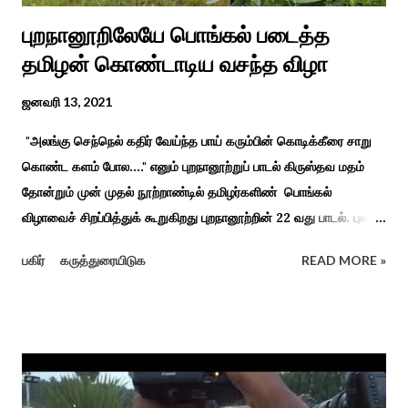
புறநானூறிலேயே பொங்கல் படைத்த
தமிழன் கொண்டாடிய வசந்த விழா
ஜனவரி 13, 2021
"அலங்கு செந்நெல் கதிர் வேய்ந்த பாய் கரும்பின் கொடிக்கீரை சாறு
கொண்ட களம் போல...." எனும் புறநானூற்றுப் பாடல் கிருஸ்தவ மதம்
தோன்றும் முன் முதல் நூற்றாண்டில் தமிழர்களிண் பொங்கல்
விழாவைச் சிறப்பித்துக் கூறுகிறது புறநானூற்றின் 22 வது பாடல். புலவர்
குறந்தோழியூர் கிழாரால் இயற்றப்பட்டது சாறு கண்ட களம் என
பகிர்
கருத்துரையிடுக
READ MORE »
பொங்கல் விழாவை விவரிக்கிறார். நற்றிணை, குறுந்தொகை,
புறநானூறு, ஐந்குறுநூறு, கலித்தொகை என சங்க இலக்கியங்கள்
பலவும் தைத் திங்கள் என தொடங்கும் பாடல்கள் மூலம் பொங்கலை
பழந்தமிழர் கொண்டாடிய வாழ்வினைப் பாங்காய் பதிவு செய்துள்ளார்.
சங்க இலக்கியங்களுக்கு பின் காலகட்டத்திலும் 'புதுக்கலத்து எழுந்த
தீம்பால் பொங்கல்' என சிறப்பிக்கும் சீவக சிந்தாமணி. காலங்கள்