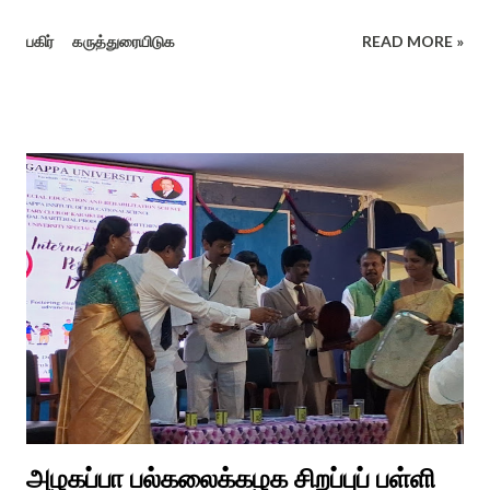
மாப்பிள்ளை அழைப்பு நிகழ்ச்சியில் வரவேற்றுத் கேலி செய்து
பகிர்
கருத்துரையிடுக
READ MORE »
ஆராத்தியெடுத்த கொழுந்தியாள்கள் பாடிய ஆராத்தி பாட்டு ஒன்று 30
வருடம் முன் இப்படி நடந்ததுண்டு அது காலங்கடந்து தற்போது தாலாட்டு
உள்பட பல பாடல்கள் காலத்தால் மறைந்தும் காலச்சுவட்டில் கரைந்தும்
போய் பட ஆட்கள் இல்லாத நிலையில் தற்போது ஒரு ஆரத்திப் பாடல்
வைரலாகிகி யது. தமிழகத்தில் ஒவ்வொரு குடும்பத்திற்கும் திருமணப்
பழக்க வழக்கங்கள் ஜாதிய சமூக ரீதியாக வேறுபடும். அந்த வகையில்,
ஆராத்தி எடுக்கும் முறையும் சற்று வேறுபடுடன் தான் இருக்கும்.அப்படி
திருமணம் ஒன்றில் கொழுந்தியாள்கள் மூன்று பேர் இணைந்து
மாப்பிள்ளைக்கு ஆராத்தி எடுத்துள்ளனர். அப்போது மாப்பிள்ளையைக்
கேலியாக நகைச்சுவை உணர்வு பொங்க பாடிய வரிகளை வைத்து
அவர்கள் பாடிய பாடல் இணையதளத்தில் வைரலாகிறது.“மாடு மேய்த்த
மச்சான்” என...
அழகப்பா பல்கலைக்கழக சிறப்புப் பள்ளி