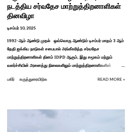
நடத்திய சர்வதேச மாற்றுத்திறனாளிகள்
தினவிழா
டிசம்பர் 10, 2025
1992-ஆம் ஆண்டு முதல் ஒவ்வொரு ஆண்டும் டிசம்பர் மாதம் 3 ஆம்
தேதி ஐக்கிய நாடுகள் சபையால் அங்கீகரித்த சர்வதேச
மாற்றுத்திறனாளிகள் தினம் IDPD ஆகும், இது சமூகம் மற்றும்
வளர்ச்சியின் அனைத்து நிலைகளிலும் மாற்றுத்திறனாளிகளின்
உரிமைகள், நல்வாழ்வு மற்றும் பங்கேற்பை மேம்படுத்துவதை
பகிர்
கருத்துரையிடுக
READ MORE »
நோக்கமாகக் கொண்டது. சமூகத்தில் மாற்றுத்திறனாளிகளின்
பங்களிப்பை அங்கீகரித்தல். அவர்களின் உரிமைகளை வலியுறுத்துதல்.
அவர்களின் நல்வாழ்வு மற்றும் உள்ளடக்கிய வளர்ச்சியை
ஊக்குவித்தல். இந்த நாளில் உலகெங்கிலும் பல்வேறு விழிப்புணர்வு
நிகழ்ச்சிகள், கருத்தரங்குகள் மற்றும் உதவிகள் வழங்கும் விழாக்கள்
நடத்தப்படுகின்றன. அதை இந்த ஆண்டு காரைக்குடி அழகப்பா
பல்கலைக்கழகத்தின் சிறப்புக் கல்வி மற்றும் மறுவாழ்வு அறிவியல்