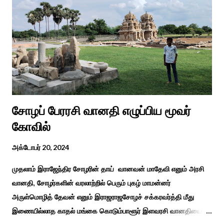
துறை, மற்றும் டாக்டர் அழகப்பா கல்வி அறிவியல் நிறுவனம் , மற்றும்
காரைக்குடி ஹெரிடேஜ் ரோட்டரி கிளப், மற்றும் மாற்றுத்
திறனாளிகளுக்கான மல்டிமோடல் மெட்டீரியல் உற்பத்திக்கான மையம்,
மற்றும் ஐடி மற்றும் ஆட்டிசத்திற்கான அழகப்பா பல்கலைக்கழக
சிறப்புப் பள்ளி சார்பில் இந்த ஆணடு விழா சர்வதேச மாற்று...
சோழப் பேரரசி வானதி எழுப்பிய மூவர்
கோவில்
அக்டோபர் 20, 2024
முதலாம் இராஜேந்திர சோழரின் தாய் வானவன் மாதேவி எனும் அரசி
வானதி, சோழர்களின் வரலாற்றில் பெரும் புகழ் மாமன்னர்
அருள்மொழித் தேவன் எனும் இராஜராஜசோழச் சக்கரவர்த்தி மீது
இணையில்லாத காதல் மங்கை கொடும்பாளூர் இளவரசி வானதியை