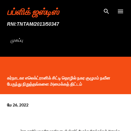
முதன்மை உள்ளடக்கத்திற்குச் செல்
பப்ளிக் ஜஸ்டிஸ்
RNI:TNTAM/2013/50347
முகப்பு
கர்நாடகா எலெக்ட்ரானிக் சிட்டி தொழில் நகர குழுமம் நவீன
பேருந்து நிறுத்தங்களை அமைக்கத் திட்டம்
மே 26, 2022