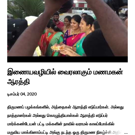
தோறும் தமிழர்களின் வாழ்வியல் அங்கமாக உள்ள பொங்கல் விழாவில்
தமிழர்கள் சொந்த பிள்ளைகளைப் போல கால்நடைகளை வளர்த்துப்
போற்றி உடன் விளையாடி மகிழ்வதும் இயற்கையுடன் இணைந்த
இயந்திரம் இல்லாத கால வாழ்க்கை முறையாகும். தொடர்ந்து உற்றார்
உறவுகளைக் கண்டு மகிழும் காணும் பொங்கல் இயற்கை, வாழ்வியல்
முறை, உறவுகள் சார்ந்த உயிர்ப்பான ...
இணையவழியில் வைரலாகும் மணமகன்
ஆரத்தி
டிசம்பர் 04, 2020
திருமணப் பழக்கங்களில், அத்தைகள் ஆராத்தி எடுப்பார்கள். அல்லது
நாத்தானர்கள் அல்லது கொழுந்தியாள்கள் ஆராத்தி எடுப்பர்
மார்க்கண்டேயன் பட்டி மக்களின் நாவில் வராமல் காலப்போக்கில்
மருவிய மாக்கினாம்பட்டி அங்கு நடந்த ஒரு திருமண நிகழ்ச்சி அதில்