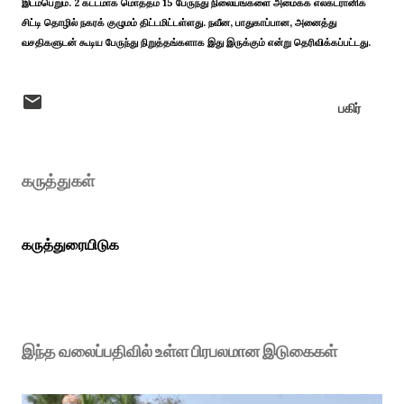
இடம்பெறும். 2 கட்டமாக மொத்தம் 15 பேருந்து நிலையங்களை அமைக்க எலக்ட்ரானிக்
சிட்டி தொழில் நகரக் குழுமம் திட்டமிட்டள்ளது. நவீன, பாதுகாப்பான, அனைத்து
வசதிகளுடன் கூடிய பேருந்து நிறுத்தங்களாக இது இருக்கும் என்று தெரிவிக்கப்பட்டது.
பகிர்
கருத்துகள்
கருத்துரையிடுக
இந்த வலைப்பதிவில் உள்ள பிரபலமான இடுகைகள்