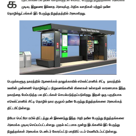
க
ர்நாடகாவில் பல நவீன வசதிகளுடன் ஸ்மார்ட் பேருந்து நிறுத்தங்கள் அமைக்க
முடிவு. இதுவரை இல்லாத அளவுக்கு அதிக வசதிகள் மற்றும் நவீன
தொழில்நுட்பங்கள் இப் பேருந்து நிறுத்தத்தில் அமைகிறது.
பெருங்களூரு நகரத்தில் ஆனைக்கல் தாலுக்காவில் எலெக்ட்ரானிக் சிட்டி நகரத்தில்
உலகின் முன்னணி தொழில்நுட்ப நிறுவனங்களின் கிளைகள் உள்ளதன் காரணமாக இந்த
நகரத்தை மேம்படுத்த பல திட்டங்கள் செயல்படுத்தப்படுகிறது. இதன் ஒரு பகுதியாக
எலெக்ட்ரானிக் சிட்டி தொழில் நகர குழுமம் நவீன பேருந்து நிறுத்தங்களை அமைக்கத்
திட்டமிட்டுள்ளது.
நியோ மெட்ரோ ரயில் திட்டத்துடன் இணைந்து இந்த அதி நவீன பேருந்து நிறுத்தங்களை
அமைக்க முடிவு செய்யப்பட்டள்ளது. முதல் கட்டமாக மூன்று இடங்களில் இப் பேருந்து
நிறுத்தங்கள் அமைக்க டெண்டர் கோரப்பட்டு மாதிரிப் படம் வெளியிடப்பட்டுள்ளது.