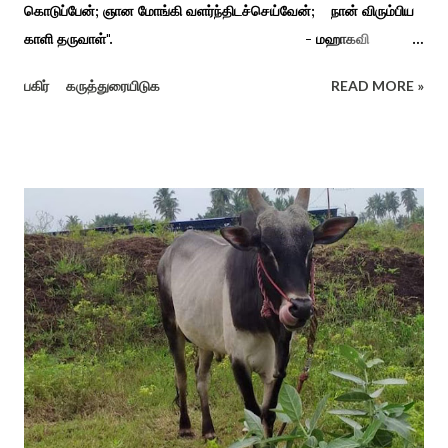
கொடுப்பேன்; ஞான மோங்கி வளர்ந்திடச்செய்வேன்; நான் விரும்பிய
காளி தருவாள்". - மஹாகவி
பாரதியார் சிவகங்கையிலிருந்து பத்துக் கி.மீ. தொலைவிலுள்ள
பகிர்
கருத்துரையிடுக
READ MORE »
கொல்லங்குடி கிராம பக்தரின் கனவில் அய்யனார் தோன்றி
ஈச்சமரகாட்டில் குடி கொண்டு இருப்பதாகவும் தன்னை வெளியே
எடுத்து பூஜிக்குமாறு கூற. அவர் தோண்ட வெட்டியதும் சிலை
தென்படவே அந்த அய்யனார் சிலையை எடுத்தனர் அது வெட்டி
எடுத்த அய்யனார் என“வெட்டுடைய அய்யனார்“ நாமம் கோவில்
அமைத்து பூஜித்தனர். ஆங்கிலேய கிழக்கிந்திய ஆட்சியில் சிவகங்கை
இரண்டாம் மன்னர் முத்துவடுகநாதத் தேவர் ஆங்கிலேயரை எதிர்க்க
அவர்களால் காளையார் கோவிலில் இரண்டாம் மனைவி கௌரி
நாச்சியாருடன் கொல்லபட்டார். அவரது முதல் மனைவி
வேலுநாச்சியார...