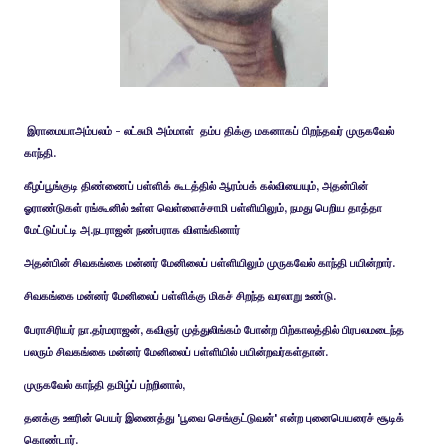
இராமையா
அம்பலம் - லட்சுமி அம்மாள் தம்ப திக்கு மகனாகப் பிறந்தவர் முருகவேல்
காந்தி.
கீழப்பூங்குடி திண்ணைப் பள்ளிக் கூடத்தில் ஆரம்பக் கல்வியையும், அதன்பின்
ஓராண்டுகள் ரங்கூனில் உள்ள வெள்ளைச்சாமி பள்ளியிலும், நமது பெறிய தாத்தா
மேட்டுப்பட்டி அ.நடராஜன் நண்பராக விளங்கினார்
அதன்பின் சிவகங்கை மன்னர் மேனிலைப் பள்ளியிலும் முருகவேல் காந்தி பயின்றார்.
சிவகங்கை மன்னர் மேனிலைப் பள்ளிக்கு மிகச் சிறந்த வரலாறு உண்டு.
பேராசிரியர் நா.தர்மராஜன், கவிஞர் முத்துலிங்கம் போன்ற பிற்காலத்தில் பிரபலமடைந்த
பலரும் சிவகங்கை மன்னர் மேனிலைப் பள்ளியில் பயின்றவர்கள்தான்.
முருகவேல் காந்தி தமிழ்ப் பற்றினால்,
தனக்கு ஊரின் பெயர் இணைத்து 'பூவை செங்குட்டுவன்' என்ற புனைபெயரைச் சூடிக்
கொண்டார்.