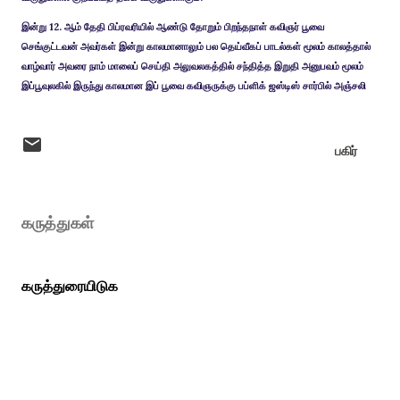
இன்று 12. ஆம் தேதி பிப்ரவரியில் ஆண்டு தோறும் பிறந்தநாள் கவிஞர் பூவை
செங்குட்டவன் அவர்கள் இன்று காலமானாலும் பல தெய்வீகப் பாடல்கள் மூலம் காலத்தால்
வாழ்வார் அவரை நாம் மாலைப் செய்தி அலுவலகத்தில் சந்தித்த இறுதி அனுபவம் மூலம்
இப்பூவுலகில் இருந்து காலமான இப் பூவை கவிஞருக்கு பப்ளிக் ஜஸ்டிஸ் சார்பில் அஞ்சலி
பகிர்
கருத்துகள்
கருத்துரையிடுக