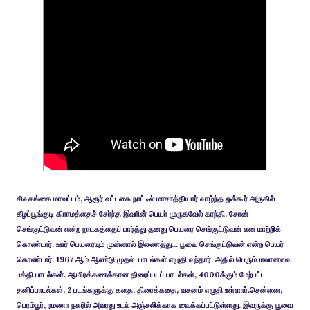
சிவகங்கை மாவட்டம், ஆரூர் வட்டகை நாட்டில் மாசாத்தியார் வாழ்ந்த ஒக்கூர் அருகில்
கீழப்பூங்குடி கிராமத்தைச் சேர்ந்த இவரின் பெயர் முருகவேல் காந்தி. சேரன்
செங்குட்டுவன் என்ற நாடகத்தைப் பார்த்து தனது பெயரை செங்குட்டுவன் என மாற்றிக்
கொண்டார். ஊர் பெயரையும் முன்னால் இணைத்து... பூவை செங்குட்டுவன் என்ற பெயர்
கொண்டார். 1967 ஆம் ஆண்டு முதல் பாடல்கள் எழுதி வந்தார். அதில் பெரும்பாலானவை
பக்தி பாடல்கள். ஆயிரக்கணக்கான திரைப்படப் பாடல்கள், 4000க்கும் மேற்பட்ட
தனிப்பாடல்கள், 2 படங்களுக்கு கதை, திரைக்கதை, வசனம் எழுதி உள்ளார்.சென்னை,
பெரம்பூர், ரமணா நகரில் அவரது உடல் அஞ்சலிக்காக வைக்கப்பட்டுள்ளது. இவருக்கு பூவை