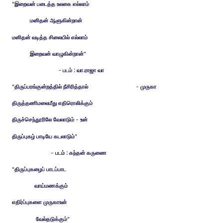
"இறைவன் படைத்த உலகை எல்லாம்
மனிதன் ஆளுகின்றான்
மனிதன் வடித்த சிலையில் எல்லாம்
இறைவன் வாழுகின்றான்"
- படம் : வா.ராஜா வா
"திருப்பரங்குன்றத்தில் நீசிரித்தால் - முருகா
திருத்தணிமலைமீது எதிரொலிக்கும்
திருச்செந்தூரிலே வேலாடும் - உன்
திருப்புகழ் பாடியே கடலாடும்"
- படம் : கந்தன் கருணை
"திருப்புகழைப் பாடப்பாட
வாய்மணக்கும்
எதிர்ப்புகளை முருகாஉன்
வேல்தடுக்கும்"