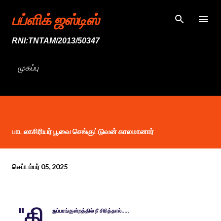
முதன்மை உள்ளடக்கத்திற்குச் செல்
பப்ளிக் ஜஸ்டிஸ்
RNI:TNTAM/2013/50347
முகப்பு
பாடலாசிரியர் பூவை செங்குட்டுவன் காலமானார்
செப்டம்பர் 05, 2025
"தி
ருப்பரங்குன்றத்தில் நீ சிரித்தால்....,