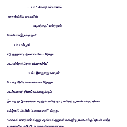
- படம் : கௌரி கல்யாணம்
"வணங்கிடும் கைகளின்
வடிவத்தைப் பார்த்தால்
வேல்போல் இருக்குதடி!"
- படம் : கற்பூரம்
ஏடு தந்தானடி தில்லையிலே - அதைப்
பாட வந்தேன்அதன் எல்லையிலே"
- படம் : இராஜராஜ சோழன்
போன்ற ஆயிரக்கணக்கான அற்புதப்
பாடல்களைத் திரைப் படங்களுக்கும்
இசைத் தட்டுகளுக்கும் எழுதிக் குவித் தவர் கவிஞர் பூவை செங்குட்டுவன்.
தமிழ்நாடு அரசின் 'கலைமாமணி' விருது,
'மகாகவி பாரதியார் விருது' ஆகிய விருதுகள் கவிஞர் பூவை செங்குட்டுவன் பெற்ற
விருதுகளில் குறிப்பிடத் தக்க விருதுகளாகும்.