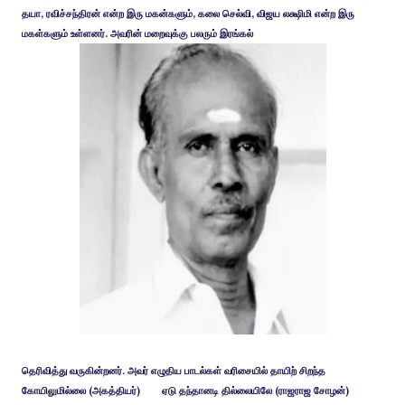
தயா, ரவிச்சந்திரன் என்ற இரு மகன்களும், கலை செல்வி, விஜய லக்ஷிமி என்ற இரு
மகள்களும் உள்ளனர். அவரின் மறைவுக்கு பலரும் இரங்கல்
தெரிவித்து வருகின்றனர். அவர் எழுதிய பாடல்கள் வரிசையில் தாயிற் சிறந்த
கோயிலுமில்லை (அகத்தியர்) ஏடு தந்தானடி தில்லையிலே (ராஜராஜ சோழன்)