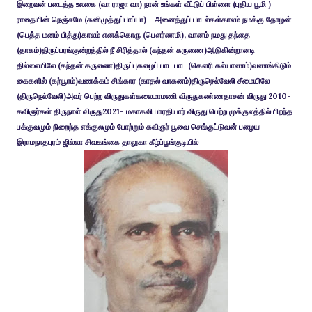
இறைவன் படைத்த உலகை (வா ராஜா வா) நான் உங்கள் வீட்டுப் பிள்ளை (புதிய பூமி )
ராதையின் நெஞ்சமே (கனிமுத்துப்பாப்பா) - அனைத்துப் பாடல்கள்காலம் நமக்கு தோழன்
(பெத்த மனம் பித்து)காலம் எனக்கொரு (பௌர்ணமி), வானம் நமது தந்தை
(தாகம்)திருப்பரங்குன்றத்தில் நீ சிரித்தால் (கந்தன் கருணை)ஆடுகின்றானடி
தில்லையிலே (கந்தன் கருணை)திருப்புகழைப் பாட பாட (கௌரி கல்யாணம்)வணங்கிடும்
கைகளில் (கற்பூரம்)வணக்கம் சிங்கார (காதல் வாகனம்)திருநெல்வேலி சீமையிலே
(திருநெல்வேலி)அவர் பெற்ற விருதுகள்கலைமாமணி விருதுகண்ணதாசன் விருது 2010-
கவிஞர்கள் திருநாள் விருது2021- மகாகவி பாரதியார் விருது பெற்ற முக்குலத்தில் பிறந்த
பக்குவமும் நிறைந்த எக்குலமும் போற்றும் கவிஞர் பூவை செங்குட்டுவன் பழைய
இராமநாதபுரம் ஜில்லா சிவகங்கை தாலுகா கீழ்ப்பூங்குடியில்