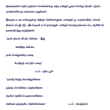
திரையுலகில் சாதிப்பதற்காக சென்னைக்கு வந்த கவிஞர் பூவை செங்குட்டுவன், ஆரம்ப
காலங்களில் நாடகங்களை எழுதினார்.
இவருடைய நாடகங்களுக்கு அறிஞர் அண்ணாதுரை, கலைஞர் மு. கருணாநிதி, மக்கள்
திலகம் எம்.ஜி.ஆர்., இயக்குனர் ஏ.பி.நாகராஜன், கவிஞர் கொத்தமங்கலம் சுப்பு ஆகியோர்
தலமையேற்று வாழ்த்தினர்.
"நான் உங்கள் வீட்டுப் பிள்ளை - இது
ஊரறிந்த உண்மை
நான் செல்லுகின்ற பாதை
பேரறிஞர் காட்டும் பாதை"
- படம் : புதிய பூமி
"தாயிற் சிறந்த கோவிலுமில்லை
தந்தை சொல்மிக்க மந்திரமில்லை
ஆயிரம் உறவில் பெருமைகளில்லை
அன்னை தந்தையே அன்பின்எல்லை" - படம் : அகத்தியர்