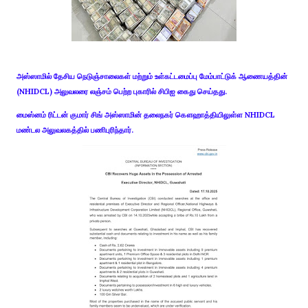
அஸ்ஸாமில் தேசிய நெடுஞ்சாலைகள் மற்றும் உள்கட்டமைப்பு மேம்பாட்டுக் ஆணையத்தின்
(NHIDCL) அலுவலரை லஞ்சம் பெற்ற புகாரில் சிபிஐ கைது செய்தது.
மைஸ்னம் ரிட்டன் குமார் சிங் அஸ்ஸாமின் தலைநகர் கௌஹாத்தியிலுள்ள NHIDCL
மண்டல அலுவலகத்தில் பணிபுரிந்தார்.