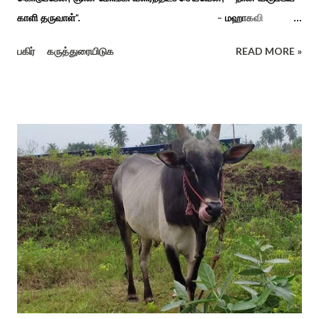
காளி தருவாள்". - மஹாகவி
பாரதியார் சிவகங்கையிலிருந்து பத்துக் கி.மீ. தொலைவிலுள்ள
பகிர்
கருத்துரையிடுக
READ MORE »
கொல்லங்குடி கிராம பக்தரின் கனவில் அய்யனார் தோன்றி
ஈச்சமரகாட்டில் குடி கொண்டு இருப்பதாகவும் தன்னை வெளியே
எடுத்து பூஜிக்குமாறு கூற. அவர் தோண்ட வெட்டியதும் சிலை
தென்படவே அந்த அய்யனார் சிலையை எடுத்தனர் அது வெட்டி
எடுத்த அய்யனார் என“வெட்டுடைய அய்யனார்“ நாமம் கோவில்
அமைத்து பூஜித்தனர். ஆங்கிலேய கிழக்கிந்திய ஆட்சியில் சிவகங்கை
இரண்டாம் மன்னர் முத்துவடுகநாதத் தேவர் ஆங்கிலேயரை எதிர்க்க
அவர்களால் காளையார் கோவிலில் இரண்டாம் மனைவி கௌரி
நாச்சியாருடன் கொல்லபட்டார். அவரது முதல் மனைவி
வேலுநாச்சியார...