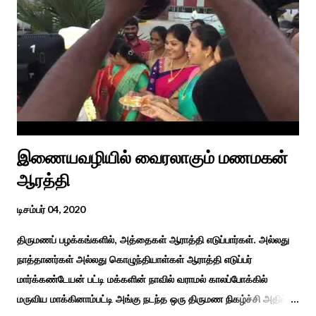
தோறும் தமிழர்களின் வாழ்வியல் அங்கமாக உள்ள பொங்கல் விழாவில்
தமிழர்கள் சொந்த பிள்ளைகளைப் போல கால்நடைகளை வளர்த்துப்
போற்றி உடன் விளையாடி மகிழ்வதும் இயற்கையுடன் இணைந்த
இயந்திரம் இல்லாத கால வாழ்க்கை முறையாகும். தொடர்ந்து உற்றார்
உறவுகளைக் கண்டு மகிழும் காணும் பொங்கல் இயற்கை, வாழ்வியல்
முறை, உறவுகள் சார்ந்த உயிர்ப்பான ...
இணையவழியில் வைரலாகும் மணமகன்
ஆரத்தி
டிசம்பர் 04, 2020
திருமணப் பழக்கங்களில், அத்தைகள் ஆராத்தி எடுப்பார்கள். அல்லது
நாத்தானர்கள் அல்லது கொழுந்தியாள்கள் ஆராத்தி எடுப்பர்
மார்க்கண்டேயன் பட்டி மக்களின் நாவில் வராமல் காலப்போக்கில்
மருவிய மாக்கினாம்பட்டி அங்கு நடந்த ஒரு திருமண நிகழ்ச்சி அதில்