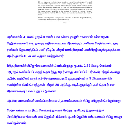
அஸ்ஸாமில் டெமோவ் முதல் மோரன் வரை உள்ள புறவழிச் சாலையில் உள்ள தேசிய
நெடுஞ்சாலை-37-ஐ நான்கு வழிச்சாலையாக அமைக்கும் பணியை மேற்கொண்ட ஒரு
தனியார் நிறுவனத்திடம் பணி நீட்டிப்பு மற்றும் பணி நிறைவுச் சான்றிதழ் வழங்குவதற்காக
அவர் ரூபாய்.10 லட்சம் லஞ்சம் பெற்றுள்ளார்.
இந்த நிலையில் சிபிஐ சோதனையில் அவரிடமிருந்து ரூபாய். 2.62 கோடி ரொக்கம்
பறிமுதல் செய்யப்பட்டதைத் தொடர்ந்து அவர் கைது செய்யப்பட்டார்.அவர் மற்றும் அவரது
குடும்ப உறுப்பினர்களுக்குச் சொந்தமான, நாடு முழுவதும் உள்ள 9 ஆவணங்களில்
கண்டுள்ள நிலம் சொத்துகள் மற்றும் 20 அடுக்குமாடிக் குடியிருப்புகள் தொடர்பான
ஆவணங்களும் கைப்பற்றப்பட்டுள்ளன.
ஆடம்பர வாகனங்கள் வாங்கியதற்கான ஆவணங்களையும் சிபிஐ பறிமுதல் செய்துள்ளது.
மேற்கு வங்காள மாநிலம் கொல்கத்தாவைச் சேர்ந்த தனியார் நிறுவனத்தின்
பிரதிநிதியான மோகன் லால் ஜெயின், பினோத் குமார் ஜெயின் என்பவரையும் சிபிஐ கைது
செய்துள்ளனர்.