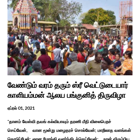
வேண்டும் வரம் தரும் ஸ்ரீ வெட்டுடையார்
காளியம்மன் ஆலய பங்குனித் திருவிழா
ஏப்ரல் 01, 2021
"தானம் வேள்வி தவங் கல்வியாவும் தரணி மீதி விலைபெறச்
செய்வேன், வான மூன்று மழைதரச் சொல்வேன்; மாறிலாத வளங்கள்
கொடுப்பேன்; ஞான மோங்கி வளர்ந்திடச்செய்வேன்; நான் விரும்பிய