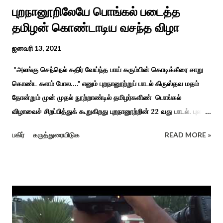
புறநானூறிலேயே பொங்கல் படைத்த
தமிழன் கொண்டாடிய வசந்த விழா
ஜனவரி 13, 2021
"அலங்கு செந்நெல் கதிர் வேய்ந்த பாய் கரும்பின் கொடிக்கீரை சாறு
கொண்ட களம் போல...." எனும் புறநானூற்றுப் பாடல் கிருஸ்தவ மதம்
தோன்றும் முன் முதல் நூற்றாண்டில் தமிழர்களிண் பொங்கல்
விழாவைச் சிறப்பித்துக் கூறுகிறது புறநானூற்றின் 22 வது பாடல். புலவர்
குறந்தோழியூர் கிழாரால் இயற்றப்பட்டது சாறு கண்ட களம் என
பகிர்
கருத்துரையிடுக
READ MORE »
பொங்கல் விழாவை விவரிக்கிறார். நற்றிணை, குறுந்தொகை,
புறநானூறு, ஐந்குறுநூறு, கலித்தொகை என சங்க இலக்கியங்கள்
பலவும் தைத் திங்கள் என தொடங்கும் பாடல்கள் மூலம் பொங்கலை
பழந்தமிழர் கொண்டாடிய வாழ்வினைப் பாங்காய் பதிவு செய்துள்ளார்.
சங்க இலக்கியங்களுக்கு பின் காலகட்டத்திலும் 'புதுக்கலத்து எழுந்த
தீம்பால் பொங்கல்' என சிறப்பிக்கும் சீவக சிந்தாமணி. காலங்கள்