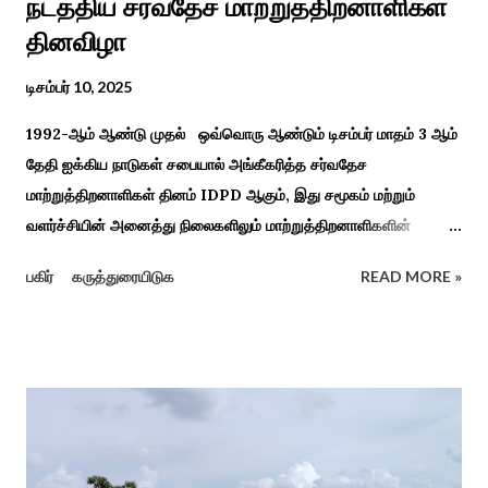
நடத்திய சர்வதேச மாற்றுத்திறனாளிகள்
தினவிழா
டிசம்பர் 10, 2025
1992-ஆம் ஆண்டு முதல் ஒவ்வொரு ஆண்டும் டிசம்பர் மாதம் 3 ஆம்
தேதி ஐக்கிய நாடுகள் சபையால் அங்கீகரித்த சர்வதேச
மாற்றுத்திறனாளிகள் தினம் IDPD ஆகும், இது சமூகம் மற்றும்
வளர்ச்சியின் அனைத்து நிலைகளிலும் மாற்றுத்திறனாளிகளின்
உரிமைகள், நல்வாழ்வு மற்றும் பங்கேற்பை மேம்படுத்துவதை
பகிர்
கருத்துரையிடுக
READ MORE »
நோக்கமாகக் கொண்டது. சமூகத்தில் மாற்றுத்திறனாளிகளின்
பங்களிப்பை அங்கீகரித்தல். அவர்களின் உரிமைகளை வலியுறுத்துதல்.
அவர்களின் நல்வாழ்வு மற்றும் உள்ளடக்கிய வளர்ச்சியை
ஊக்குவித்தல். இந்த நாளில் உலகெங்கிலும் பல்வேறு விழிப்புணர்வு
நிகழ்ச்சிகள், கருத்தரங்குகள் மற்றும் உதவிகள் வழங்கும் விழாக்கள்
நடத்தப்படுகின்றன. அதை இந்த ஆண்டு காரைக்குடி அழகப்பா
பல்கலைக்கழகத்தின் சிறப்புக் கல்வி மற்றும் மறுவாழ்வு அறிவியல்