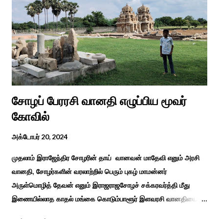
துறை, மற்றும் டாக்டர் அழகப்பா கல்வி அறிவியல் நிறுவனம் , மற்றும்
காரைக்குடி ஹெரிடேஜ் ரோட்டரி கிளப், மற்றும் மாற்றுத்
திறனாளிகளுக்கான மல்டிமோடல் மெட்டீரியல் உற்பத்திக்கான மையம்,
மற்றும் ஐடி மற்றும் ஆட்டிசத்திற்கான அழகப்பா பல்கலைக்கழக
சிறப்புப் பள்ளி சார்பில் இந்த ஆணடு விழா சர்வதேச மாற்று...
சோழப் பேரரசி வானதி எழுப்பிய மூவர்
கோவில்
அக்டோபர் 20, 2024
முதலாம் இராஜேந்திர சோழரின் தாய் வானவன் மாதேவி எனும் அரசி
வானதி, சோழர்களின் வரலாற்றில் பெரும் புகழ் மாமன்னர்
அருள்மொழித் தேவன் எனும் இராஜராஜசோழச் சக்கரவர்த்தி மீது
இணையில்லாத காதல் மங்கை கொடும்பாளூர் இளவரசி வானதியை
"பொன்னியின் செல்வன்" கதை படித்த யாரும் மறக்க முடியாது. சோழர்