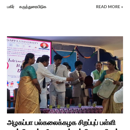
மாப்பிள்ளை அழைப்பு நிகழ்ச்சியில் வரவேற்றுத் கேலி செய்து
பகிர்
கருத்துரையிடுக
READ MORE »
ஆராத்தியெடுத்த கொழுந்தியாள்கள் பாடிய ஆராத்தி பாட்டு ஒன்று 30
வருடம் முன் இப்படி நடந்ததுண்டு அது காலங்கடந்து தற்போது தாலாட்டு
உள்பட பல பாடல்கள் காலத்தால் மறைந்தும் காலச்சுவட்டில் கரைந்தும்
போய் பட ஆட்கள் இல்லாத நிலையில் தற்போது ஒரு ஆரத்திப் பாடல்
வைரலாகிகி யது. தமிழகத்தில் ஒவ்வொரு குடும்பத்திற்கும் திருமணப்
பழக்க வழக்கங்கள் ஜாதிய சமூக ரீதியாக வேறுபடும். அந்த வகையில்,
ஆராத்தி எடுக்கும் முறையும் சற்று வேறுபடுடன் தான் இருக்கும்.அப்படி
திருமணம் ஒன்றில் கொழுந்தியாள்கள் மூன்று பேர் இணைந்து
மாப்பிள்ளைக்கு ஆராத்தி எடுத்துள்ளனர். அப்போது மாப்பிள்ளையைக்
கேலியாக நகைச்சுவை உணர்வு பொங்க பாடிய வரிகளை வைத்து
அவர்கள் பாடிய பாடல் இணையதளத்தில் வைரலாகிறது.“மாடு மேய்த்த
மச்சான்” என...
அழகப்பா பல்கலைக்கழக சிறப்புப் பள்ளி