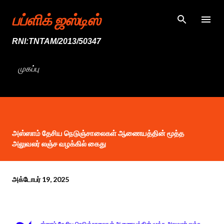
முதன்மை உள்ளடக்கத்திற்குச் செல்
பப்ளிக் ஜஸ்டிஸ்
RNI:TNTAM/2013/50347
முகப்பு
அஸ்ஸாம் தேசிய நெடுஞ்சாலைகள் ஆணையத்தின் மூத்த
அலுவலர் லஞ்ச வழக்கில் கைது
அக்டோபர் 19, 2025