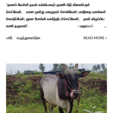
"தானம் வேள்வி தவங் கல்வியாவும் தரணி மீதி விலைபெறச்
செய்வேன், வான மூன்று மழைதரச் சொல்வேன்; மாறிலாத வளங்கள்
கொடுப்பேன்; ஞான மோங்கி வளர்ந்திடச்செய்வேன்; நான் விரும்பிய
காளி தருவாள்". - மஹாகவி
பாரதியார் சிவகங்கையிலிருந்து பத்துக் கி.மீ. தொலைவிலுள்ள
பகிர்
கருத்துரையிடுக
READ MORE »
கொல்லங்குடி கிராம பக்தரின் கனவில் அய்யனார் தோன்றி
ஈச்சமரகாட்டில் குடி கொண்டு இருப்பதாகவும் தன்னை வெளியே
எடுத்து பூஜிக்குமாறு கூற. அவர் தோண்ட வெட்டியதும் சிலை
தென்படவே அந்த அய்யனார் சிலையை எடுத்தனர் அது வெட்டி
எடுத்த அய்யனார் என“வெட்டுடைய அய்யனார்“ நாமம் கோவில்
அமைத்து பூஜித்தனர். ஆங்கிலேய கிழக்கிந்திய ஆட்சியில் சிவகங்கை
இரண்டாம் மன்னர் முத்துவடுகநாதத் தேவர் ஆங்கிலேயரை எதிர்க்க
அவர்களால் காளையார் கோவிலில் இரண்டாம் மனைவி கௌரி
நாச்சியாருடன் கொல்லபட்டார். அவரது முதல் மனைவி
வேலுநாச்சியார...