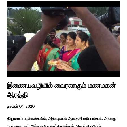
சங்க இலக்கியங்களுக்கு பின் காலகட்டத்திலும் 'புதுக்கலத்து எழுந்த
தீம்பால் பொங்கல்' என சிறப்பிக்கும் சீவக சிந்தாமணி. காலங்கள்
தோறும் தமிழர்களின் வாழ்வியல் அங்கமாக உள்ள பொங்கல் விழாவில்
தமிழர்கள் சொந்த பிள்ளைகளைப் போல கால்நடைகளை வளர்த்துப்
போற்றி உடன் விளையாடி மகிழ்வதும் இயற்கையுடன் இணைந்த
இயந்திரம் இல்லாத கால வாழ்க்கை முறையாகும். தொடர்ந்து உற்றார்
உறவுகளைக் கண்டு மகிழும் காணும் பொங்கல் இயற்கை, வாழ்வியல்
முறை, உறவுகள் சார்ந்த உயிர்ப்பான ...
இணையவழியில் வைரலாகும் மணமகன்
ஆரத்தி
டிசம்பர் 04, 2020
திருமணப் பழக்கங்களில், அத்தைகள் ஆராத்தி எடுப்பார்கள். அல்லது
நாத்தானர்கள் அல்லது கொழுந்தியாள்கள் ஆராத்தி எடுப்பர்