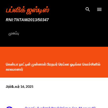
முதன்மை உள்ளடக்கத்திற்குச் செல்
பப்ளிக் ஜஸ்டிஸ்
RNI:TNTAM/2013/50347
முகப்பு
கென்யா நாட்டின் முன்னாள் பிரதமர் ரெய்லா ஒடிங்கா கொச்சினில்
காலமானார்
அக்டோபர் 16, 2025