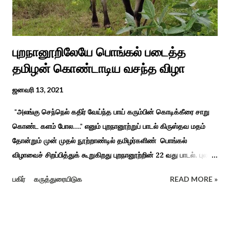
புறநானூறிலேயே பொங்கல் படைத்த
தமிழன் கொண்டாடிய வசந்த விழா
ஜனவரி 13, 2021
"அலங்கு செந்நெல் கதிர் வேய்ந்த பாய் கரும்பின் கொடிக்கீரை சாறு
கொண்ட களம் போல...." எனும் புறநானூற்றுப் பாடல் கிருஸ்தவ மதம்
தோன்றும் முன் முதல் நூற்றாண்டில் தமிழர்களிண் பொங்கல்
விழாவைச் சிறப்பித்துக் கூறுகிறது புறநானூற்றின் 22 வது பாடல். புலவர்
குறந்தோழியூர் கிழாரால் இயற்றப்பட்டது சாறு கண்ட களம் என
பகிர்
கருத்துரையிடுக
READ MORE »
பொங்கல் விழாவை விவரிக்கிறார். நற்றிணை, குறுந்தொகை,
புறநானூறு, ஐந்குறுநூறு, கலித்தொகை என சங்க இலக்கியங்கள்
பலவும் தைத் திங்கள் என தொடங்கும் பாடல்கள் மூலம் பொங்கலை
பழந்தமிழர் கொண்டாடிய வாழ்வினைப் பாங்காய் பதிவு செய்துள்ளார்.