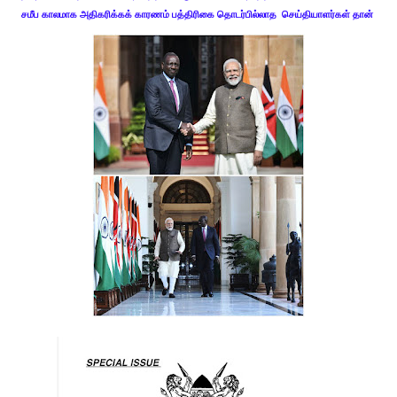
சமீப காலமாக அதிகரிக்கக் காரணம் பத்திரிகை தொடர்பில்லாத செய்தியாளர்கள் தான்