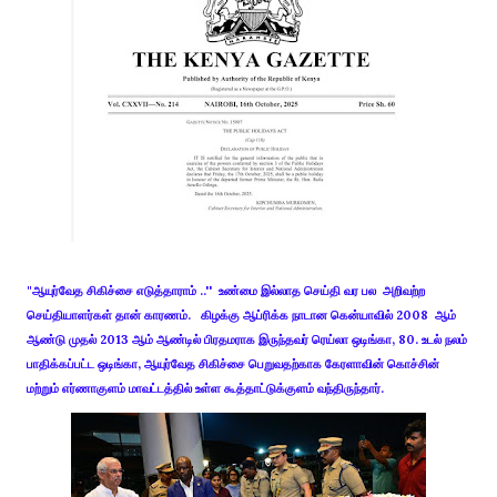
"ஆயுர்வேத சிகிச்சை எடுத்தாராம் ..'' உண்மை இல்லாத செய்தி வர பல அறிவற்ற
செய்தியாளர்கள் தான் காரணம். கிழக்கு ஆப்ரிக்க நாடான கென்யாவில் 2008 ஆம்
ஆண்டு முதல் 2013 ஆம் ஆண்டில் பிரதமராக இருந்தவர் ரெய்லா ஒடிங்கா, 80. உடல் நலம்
பாதிக்கப்பட்ட ஒடிங்கா, ஆயுர்வேத சிகிச்சை பெறுவதற்காக கேரளாவின் கொச்சின்
மற்றும் எர்ணாகுளம் மாவட்டத்தில் உள்ள கூத்தாட்டுக்குளம் வந்திருந்தார்.