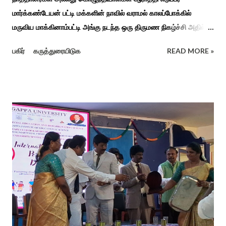
மார்க்கண்டேயன் பட்டி மக்களின் நாவில் வராமல் காலப்போக்கில்
மருவிய மாக்கினாம்பட்டி அங்கு நடந்த ஒரு திருமண நிகழ்ச்சி அதில்
மாப்பிள்ளை அழைப்பு நிகழ்ச்சியில் வரவேற்றுத் கேலி செய்து
பகிர்
கருத்துரையிடுக
READ MORE »
ஆராத்தியெடுத்த கொழுந்தியாள்கள் பாடிய ஆராத்தி பாட்டு ஒன்று 30
வருடம் முன் இப்படி நடந்ததுண்டு அது காலங்கடந்து தற்போது தாலாட்டு
உள்பட பல பாடல்கள் காலத்தால் மறைந்தும் காலச்சுவட்டில் கரைந்தும்
போய் பட ஆட்கள் இல்லாத நிலையில் தற்போது ஒரு ஆரத்திப் பாடல்
வைரலாகிகி யது. தமிழகத்தில் ஒவ்வொரு குடும்பத்திற்கும் திருமணப்
பழக்க வழக்கங்கள் ஜாதிய சமூக ரீதியாக வேறுபடும். அந்த வகையில்,
ஆராத்தி எடுக்கும் முறையும் சற்று வேறுபடுடன் தான் இருக்கும்.அப்படி
திருமணம் ஒன்றில் கொழுந்தியாள்கள் மூன்று பேர் இணைந்து
மாப்பிள்ளைக்கு ஆராத்தி எடுத்துள்ளனர். அப்போது மாப்பிள்ளையைக்
கேலியாக நகைச்சுவை உணர்வு பொங்க பாடிய வரிகளை வைத்து
அவர்கள் பாடிய பாடல் இணையதளத்தில் வைரலாகிறது.“மாடு மேய்த்த
மச்சான்” என...