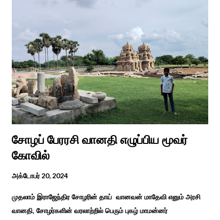
நிகழ்ச்சிகள், கருத்தரங்குகள் மற்றும் உதவிகள் வழங்கும் விழாக்கள்
நடத்தப்படுகின்றன. அதை இந்த ஆண்டு காரைக்குடி அழகப்பா
பல்கலைக்கழகத்தின் சிறப்புக் கல்வி மற்றும் மறுவாழ்வு அறிவியல்
துறை, மற்றும் டாக்டர் அழகப்பா கல்வி அறிவியல் நிறுவனம் , மற்றும்
காரைக்குடி ஹெரிடேஜ் ரோட்டரி கிளப், மற்றும் மாற்றுத்
திறனாளிகளுக்கான மல்டிமோடல் மெட்டீரியல் உற்பத்திக்கான மையம்,
மற்றும் ஐடி மற்றும் ஆட்டிசத்திற்கான அழகப்பா பல்கலைக்கழக
சிறப்புப் பள்ளி சார்பில் இந்த ஆணடு விழா சர்வதேச மாற்று...
சோழப் பேரரசி வானதி எழுப்பிய மூவர்
கோவில்
அக்டோபர் 20, 2024
முதலாம் இராஜேந்திர சோழரின் தாய் வானவன் மாதேவி எனும் அரசி
வானதி, சோழர்களின் வரலாற்றில் பெரும் புகழ் மாமன்னர்