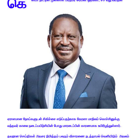
கெ
ன்யா நாட்டின் முன்னாள் பிரதமர் ரெய்லா ஒடிங்கா, 80 வது வயதில்
ஏராளமான நோய்களுடன் சிகிச்சை எடுப்பதற்காக கேரளா மாநிலம் கொச்சினுக்கு
வந்தவர் காலை நடைப்பயிற்சியின் போது மாரடைப்பின் காரணமாக உயிரிழந்துள்ளார்.
தவறான செய்திகள் அவசர நிமித்தம் பலரும் விசாரணை நடத்தாமல் வெளியிடும் அவலம்