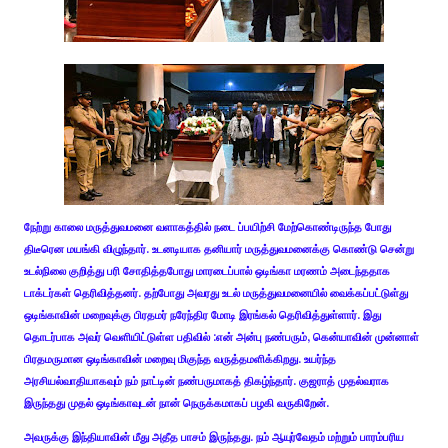
நேற்று காலை மருத்துவமனை வளாகத்தில் நடை ப்பயிற்சி மேற்கொண்டிருந்த போது
திடீரென மயங்கி விழுந்தார். உடனடியாக தனியார் மருத்துவமனைக்கு கொண்டு சென்று
உடல்நிலை குறித்து பரி சோதித்தபோது மாரடைப்பால் ஒடிங்கா மரணம் அடைந்ததாக
டாக்டர்கள் தெரிவித்தனர். தற்போது அவரது உடல் மருத்துவமனையில் வைக்கப்பட்டுள்து
ஒடிங்காவின் மறைவுக்கு பிரதமர் நரேந்திர மோடி இரங்கல் தெரிவித்துள்ளார். இது
தொடர்பாக அவர் வெளியிட்டுள்ள பதிவில் :என் அன்பு நண்பரும், கென்யாவின் முன்னாள்
பிரதமருமான ஒடிங்காவின் மறைவு மிகுந்த வருத்தமளிக்கிறது. உயர்ந்த
அரசியல்வாதியாகவும் நம் நாட்டின் நண்பருமாகத் திகழ்ந்தார். குஜராத் முதல்வராக
இருந்தது முதல் ஒடிங்காவுடன் நான் நெருக்கமாகப் பழகி வருகிறேன்.
அவருக்கு இந்தியாவின் மீது அதீத பாசம் இருந்தது. நம் ஆயுர்வேதம் மற்றும் பாரம்பரிய