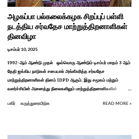
அழகப்பா பல்கலைக்கழக சிறப்புப் பள்ளி
நடத்திய சர்வதேச மாற்றுத்திறனாளிகள்
தினவிழா
டிசம்பர் 10, 2025
1992-ஆம் ஆண்டு முதல் ஒவ்வொரு ஆண்டும் டிசம்பர் மாதம் 3 ஆம்
தேதி ஐக்கிய நாடுகள் சபையால் அங்கீகரித்த சர்வதேச
மாற்றுத்திறனாளிகள் தினம் IDPD ஆகும், இது சமூகம் மற்றும்
வளர்ச்சியின் அனைத்து நிலைகளிலும் மாற்றுத்திறனாளிகளின்
உரிமைகள், நல்வாழ்வு மற்றும் பங்கேற்பை மேம்படுத்துவதை
பகிர்
கருத்துரையிடுக
READ MORE »
நோக்கமாகக் கொண்டது. சமூகத்தில் மாற்றுத்திறனாளிகளின்
பங்களிப்பை அங்கீகரித்தல். அவர்களின் உரிமைகளை வலியுறுத்துதல்.
அவர்களின் நல்வாழ்வு மற்றும் உள்ளடக்கிய வளர்ச்சியை
ஊக்குவித்தல். இந்த நாளில் உலகெங்கிலும் பல்வேறு விழிப்புணர்வு