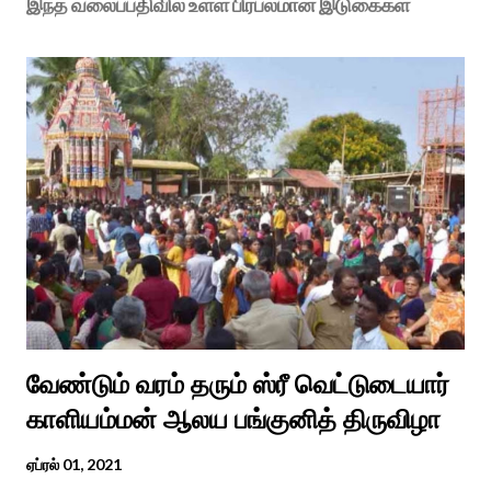
இந்த வலைப்பதிவில் உள்ள பிரபலமான இடுகைகள்
வேண்டும் வரம் தரும் ஸ்ரீ வெட்டுடையார்
காளியம்மன் ஆலய பங்குனித் திருவிழா
ஏப்ரல் 01, 2021