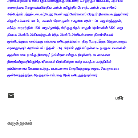
அரசியல் நிர்ணய சபை உறுப்பினர்களுக்கு மரியாதை செலுத்தும் வகையில், அரசியல்
சாசனத்தை செழுமைப்படுத்திய டாக்டர் ராஜேந்திர பிரசாத், டாக்டர் பாபாசாகேப்
அம்பேத்கர் மற்றும் பல புகழ்பெற்ற பெண் உறுப்பினர்களைப் பிரதமர் நினைவு கூர்ந்துள்ளார்.
சர்தார் வல்லபாய் படேல், பகவான் பிர்சா முண்டா ஆகியோரின் 150-வது பிறந்தநாள்,
வந்தே மாதரத்தின் 150-வது ஆண்டு, ஸ்ரீ குரு தேக் பகதூர் அவர்களின் 350-வது
தியாக ஆண்டு ஆகியவற்றுடன் இந்த ஆண்டு அரசியல் சாசன தினம் மிகவும்
முக்கியத்துவம் வாய்ந்தது என்பதை வலியுறுத்தியுள்ள திரு மோடி, இந்த ஆளுமைகளும்
வரலாறுகளும் அரசியல் சட்டத்தின் 51ஏ பிரிவில் குறிப்பிட்டுள்ளபடி நமது கடமைகளின்
முதன்மையை நமக்கு நினைவூட்டுகின்றன என்று கூறியுள்ளார். கடமைகளை
நிறைவேற்றுவதிலிருந்தே உரிமைகள் பிறக்கின்றன என்ற மகாத்மா காந்தியின்
நம்பிக்கையை நினைவு கூர்ந்து, கடமைகளை நிறைவேற்றுவது சமூக, பொருளாதார
முன்னேற்றத்திற்கு அடித்தளம் என்பதை அவர் வலியுறுத்தியுள்ளார்.
பகிர்
கருத்துகள்