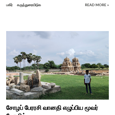
உரிமைகள், நல்வாழ்வு மற்றும் பங்கேற்பை மேம்படுத்துவதை
பகிர்
கருத்துரையிடுக
READ MORE »
நோக்கமாகக் கொண்டது. சமூகத்தில் மாற்றுத்திறனாளிகளின்
பங்களிப்பை அங்கீகரித்தல். அவர்களின் உரிமைகளை வலியுறுத்துதல்.
அவர்களின் நல்வாழ்வு மற்றும் உள்ளடக்கிய வளர்ச்சியை
ஊக்குவித்தல். இந்த நாளில் உலகெங்கிலும் பல்வேறு விழிப்புணர்வு
நிகழ்ச்சிகள், கருத்தரங்குகள் மற்றும் உதவிகள் வழங்கும் விழாக்கள்
நடத்தப்படுகின்றன. அதை இந்த ஆண்டு காரைக்குடி அழகப்பா
பல்கலைக்கழகத்தின் சிறப்புக் கல்வி மற்றும் மறுவாழ்வு அறிவியல்
துறை, மற்றும் டாக்டர் அழகப்பா கல்வி அறிவியல் நிறுவனம் , மற்றும்
காரைக்குடி ஹெரிடேஜ் ரோட்டரி கிளப், மற்றும் மாற்றுத்
திறனாளிகளுக்கான மல்டிமோடல் மெட்டீரியல் உற்பத்திக்கான மையம்,
மற்றும் ஐடி மற்றும் ஆட்டிசத்திற்கான அழகப்பா பல்கலைக்கழக
சிறப்புப் பள்ளி சார்பில் இந்த ஆணடு விழா சர்வதேச மாற்று...
சோழப் பேரரசி வானதி எழுப்பிய மூவர்