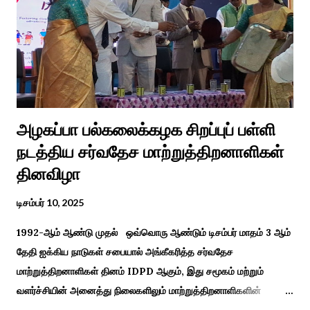
மாப்பிள்ளைக்கு ஆராத்தி எடுத்துள்ளனர். அப்போது மாப்பிள்ளையைக்
கேலியாக நகைச்சுவை உணர்வு பொங்க பாடிய வரிகளை வைத்து
அவர்கள் பாடிய பாடல் இணையதளத்தில் வைரலாகிறது.“மாடு மேய்த்த
மச்சான்” என...
அழகப்பா பல்கலைக்கழக சிறப்புப் பள்ளி
நடத்திய சர்வதேச மாற்றுத்திறனாளிகள்
தினவிழா
டிசம்பர் 10, 2025
1992-ஆம் ஆண்டு முதல் ஒவ்வொரு ஆண்டும் டிசம்பர் மாதம் 3 ஆம்
தேதி ஐக்கிய நாடுகள் சபையால் அங்கீகரித்த சர்வதேச
மாற்றுத்திறனாளிகள் தினம் IDPD ஆகும், இது சமூகம் மற்றும்
வளர்ச்சியின் அனைத்து நிலைகளிலும் மாற்றுத்திறனாளிகளின்