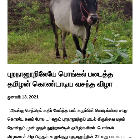
இரண்டாம் மன்னர் முத்துவடுகநாதத் தேவர் ஆங்கிலேயரை எதிர்க்க
அவர்களால் காளையார் கோவிலில் இரண்டாம் மனைவி கௌரி
நாச்சியாருடன் கொல்லபட்டார். அவரது முதல் மனைவி
வேலுநாச்சியார...
புறநானூறிலேயே பொங்கல் படைத்த
தமிழன் கொண்டாடிய வசந்த விழா
ஜனவரி 13, 2021
"அலங்கு செந்நெல் கதிர் வேய்ந்த பாய் கரும்பின் கொடிக்கீரை சாறு
கொண்ட களம் போல...." எனும் புறநானூற்றுப் பாடல் கிருஸ்தவ மதம்
தோன்றும் முன் முதல் நூற்றாண்டில் தமிழர்களிண் பொங்கல்
விழாவைச் சிறப்பித்துக் கூறுகிறது புறநானூற்றின் 22 வது பாடல். புலவர்