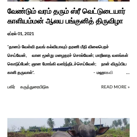
வேண்டும் வரம் தரும் ஸ்ரீ வெட்டுடையார்
காளியம்மன் ஆலய பங்குனித் திருவிழா
ஏப்ரல் 01, 2021
"தானம் வேள்வி தவங் கல்வியாவும் தரணி மீதி விலைபெறச்
செய்வேன், வான மூன்று மழைதரச் சொல்வேன்; மாறிலாத வளங்கள்
கொடுப்பேன்; ஞான மோங்கி வளர்ந்திடச்செய்வேன்; நான் விரும்பிய
காளி தருவாள்". - மஹாகவி
பாரதியார் சிவகங்கையிலிருந்து பத்துக் கி.மீ. தொலைவிலுள்ள
பகிர்
கருத்துரையிடுக
READ MORE »
கொல்லங்குடி கிராம பக்தரின் கனவில் அய்யனார் தோன்றி
ஈச்சமரகாட்டில் குடி கொண்டு இருப்பதாகவும் தன்னை வெளியே
எடுத்து பூஜிக்குமாறு கூற. அவர் தோண்ட வெட்டியதும் சிலை
தென்படவே அந்த அய்யனார் சிலையை எடுத்தனர் அது வெட்டி
எடுத்த அய்யனார் என“வெட்டுடைய அய்யனார்“ நாமம் கோவில்
அமைத்து பூஜித்தனர். ஆங்கிலேய கிழக்கிந்திய ஆட்சியில் சிவகங்கை