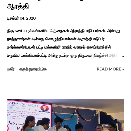
ஆரத்தி
டிசம்பர் 04, 2020
திருமணப் பழக்கங்களில், அத்தைகள் ஆராத்தி எடுப்பார்கள். அல்லது
நாத்தானர்கள் அல்லது கொழுந்தியாள்கள் ஆராத்தி எடுப்பர்
மார்க்கண்டேயன் பட்டி மக்களின் நாவில் வராமல் காலப்போக்கில்
மருவிய மாக்கினாம்பட்டி அங்கு நடந்த ஒரு திருமண நிகழ்ச்சி அதில்
மாப்பிள்ளை அழைப்பு நிகழ்ச்சியில் வரவேற்றுத் கேலி செய்து
பகிர்
கருத்துரையிடுக
READ MORE »
ஆராத்தியெடுத்த கொழுந்தியாள்கள் பாடிய ஆராத்தி பாட்டு ஒன்று 30
வருடம் முன் இப்படி நடந்ததுண்டு அது காலங்கடந்து தற்போது தாலாட்டு
உள்பட பல பாடல்கள் காலத்தால் மறைந்தும் காலச்சுவட்டில் கரைந்தும்
போய் பட ஆட்கள் இல்லாத நிலையில் தற்போது ஒரு ஆரத்திப் பாடல்
வைரலாகிகி யது. தமிழகத்தில் ஒவ்வொரு குடும்பத்திற்கும் திருமணப்
பழக்க வழக்கங்கள் ஜாதிய சமூக ரீதியாக வேறுபடும். அந்த வகையில்,
ஆராத்தி எடுக்கும் முறையும் சற்று வேறுபடுடன் தான் இருக்கும்.அப்படி
திருமணம் ஒன்றில் கொழுந்தியாள்கள் மூன்று பேர் இணைந்து