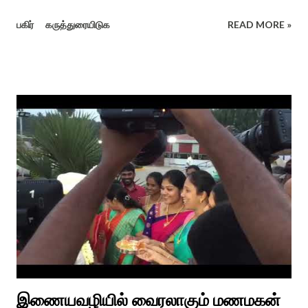
குறந்தோழியூர் கிழாரால் இயற்றப்பட்டது சாறு கண்ட களம் என
பகிர்
கருத்துரையிடுக
READ MORE »
பொங்கல் விழாவை விவரிக்கிறார். நற்றிணை, குறுந்தொகை,
புறநானூறு, ஐந்குறுநூறு, கலித்தொகை என சங்க இலக்கியங்கள்
பலவும் தைத் திங்கள் என தொடங்கும் பாடல்கள் மூலம் பொங்கலை
பழந்தமிழர் கொண்டாடிய வாழ்வினைப் பாங்காய் பதிவு செய்துள்ளார்.
சங்க இலக்கியங்களுக்கு பின் காலகட்டத்திலும் 'புதுக்கலத்து எழுந்த
தீம்பால் பொங்கல்' என சிறப்பிக்கும் சீவக சிந்தாமணி. காலங்கள்
தோறும் தமிழர்களின் வாழ்வியல் அங்கமாக உள்ள பொங்கல் விழாவில்
தமிழர்கள் சொந்த பிள்ளைகளைப் போல கால்நடைகளை வளர்த்துப்
போற்றி உடன் விளையாடி மகிழ்வதும் இயற்கையுடன் இணைந்த
இயந்திரம் இல்லாத கால வாழ்க்கை முறையாகும். தொடர்ந்து உற்றார்
உறவுகளைக் கண்டு மகிழும் காணும் பொங்கல் இயற்கை, வாழ்வியல்
முறை, உறவுகள் சார்ந்த உயிர்ப்பான ...
இணையவழியில் வைரலாகும் மணமகன்