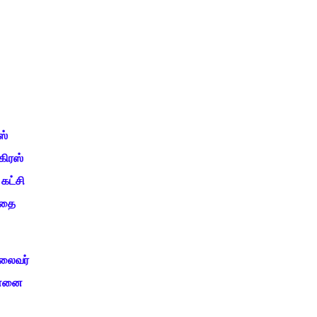
ஸ்
கிரஸ்
கட்சி
த்தை
தலைவர்
ென்னை
,