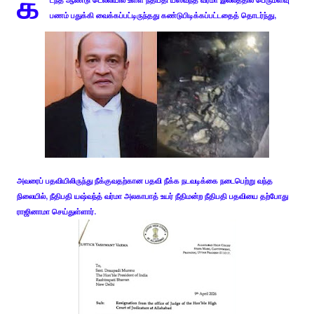
க
டந்த ஆண்டு டெல்லியில் உள்ள நீதிபதி யஸ்வந்த் வர்மா இல்லத்தில் பெருமளவு
பணம் பதுக்கி வைக்கப்பட்டிருந்தது கண்டுபிடிக்கப்பட்டதைத் தொடர்ந்து,
அவரைப் பதவியிலிருந்து நீக்குவதற்கான பதவி நீக்க நடவடிக்கை நடைபெற்று வந்த
நிலையில், நீதிபதி யஷ்வந்த் வர்மா அலகாபாத் உயர் நீதிமன்ற நீதிபதி பதவியை தற்போது
ராஜினாமா செய்துள்ளார்.