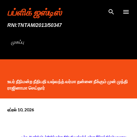
முதன்மை உள்ளடக்கத்திற்குச் செல்
பப்ளிக் ஜஸ்டிஸ்
RNI:TNTAM/2013/50347
முகப்பு
உயர் நீநிமன்ற நீதிபதி யஷ்வந்த் வர்மா தன்னை நீக்கும் முன் முந்தி
ராஜினாமா செய்தார்
ஏப்ரல் 10, 2026