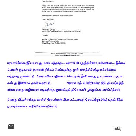
பரவாயில்லை. இப்பவாவது மனசு வந்ததே... மனசாட்சி உறுத்திச்சோ என்னவோ... இல்லை
ஆனால் குடியரசுத் தலைவர் நீக்கம் செய்வதற்கு முன் உச்சத்திலேந்து எச்சரிக்கை
வந்ததை முன்னிட்டு அவராகவே ராஜினாமா செய்தார் இனி கைது நடவடிக்கை வருமா
என்பது இனிமேல் தான் தெரியும். அலகாபாத் உயர்நீதிமன்ற நீதிபதி யஷ்வந்த்
வர்மா தனது ராஜினாமா கடிதத்தை ஜனாதிபதி திரௌபதி முர்முவிடம் சமர்ப்பித்தார்.
அவரது வீட்டில் எரிந்த கரன்சி நோட்டுகள் மீட்கப்பட்டதைத் தொடர்ந்து அவர் பதவி நீக்க
நடவடிக்கையை எதிர்கொண்டுள்ளார்
பகிர்