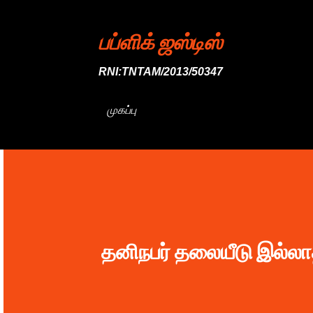
பப்ளிக் ஜஸ்டிஸ்
RNI:TNTAM/2013/50347
முகப்பு
தனிநபர் தலையீடு இல்லாத