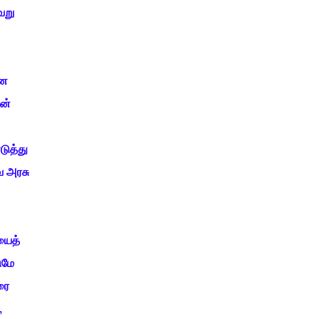
வறு
ான
ன்
ுத்து
ே அரசு
யைத்
ுமே
ரை
,