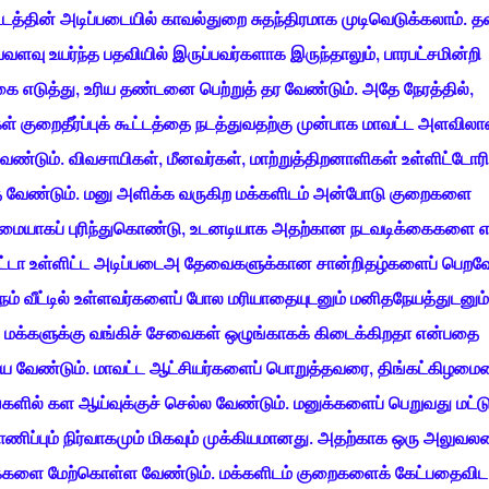
டத்தின் அடிப்படையில் காவல்துறை சுதந்திரமாக முடிவெடுக்கலாம். த
வளவு உயர்ந்த பதவியில் இருப்பவர்களாக இருந்தாலும், பாரபட்சமின்றி
்கை எடுத்து, உரிய தண்டனை பெற்றுத் தர வேண்டும். அதே நேரத்தில்,
்கள் குறைதீர்ப்புக் கூட்டத்தை நடத்துவதற்கு முன்பாக மாவட்ட அளவில
்டும். விவசாயிகள், மீனவர்கள், மாற்றுத்திறனாளிகள் உள்ளிட்டோரி
்த வேண்டும். மனு அளிக்க வருகிற மக்களிடம் அன்போடு குறைகளை
ழுமையாகப் புரிந்துகொண்டு, உடனடியாக அதற்கான நடவடிக்கைகளை எட
் பட்டா உள்ளிட்ட அடிப்படைஅ தேவைகளுக்கான சான்றிதழ்களைப் பெறவ
் வீட்டில் உள்ளவர்களைப் போல மரியாதையுடனும் மனிதநேயத்துடனும்
. மக்களுக்கு வங்கிச் சேவைகள் ஒழுங்காகக் கிடைக்கிறதா என்பதை
ய்ய வேண்டும். மாவட்ட ஆட்சியர்களைப் பொறுத்தவரை, திங்கட்கிழமை
களில் கள ஆய்வுக்குச் செல்ல வேண்டும். மனுக்களைப் பெறுவது மட்ட
ிப்பும் நிர்வாகமும் மிகவும் முக்கியமானது. அதற்காக ஒரு அலுவல
்கைகளை மேற்கொள்ள வேண்டும். மக்களிடம் குறைகளைக் கேட்பதைவிட