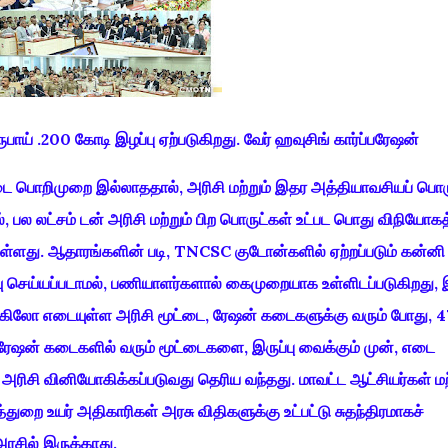
ாய் .200 கோடி இழப்பு ஏற்படுகிறது. வேர் ஹவுசிங் கார்ப்பரேஷன்
 பொறிமுறை இல்லாததால், அரிசி மற்றும் இதர அத்தியாவசியப் பொர
 பல லட்சம் டன் அரிசி மற்றும் பிற பொருட்கள் உட்பட பொது விநியோகத
டுள்ளது. ஆதாரங்களின் படி, TNCSC குடோன்களில் ஏற்றப்படும் கன்னி
 செய்யப்படாமல், பணியாளர்களால் கைமுறையாக உள்ளிடப்படுகிறது,
ிலோ எடையுள்ள அரிசி மூட்டை, ரேஷன் கடைகளுக்கு வரும் போது, ​​4
ரேஷன் கடைகளில் வரும் மூட்டைகளை, இருப்பு வைக்கும் முன், எடை
ரிசி வினியோகிக்கப்படுவது தெரிய வந்தது. மாவட்ட ஆட்சியர்கள் மற்
ுறை உயர் அதிகாரிகள் அரசு விதிகளுக்கு உட்பட்டு சுதந்திரமாகச்
ு அரசில் இருக்காது,