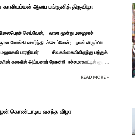
ர் காளியம்மன் ஆலய பங்குனித் திருவிழா
ி விலைபெறச் செய்வேன், வான மூன்று மழைதரச்
ான மோங்கி வளர்ந்திடச்செய்வேன்; நான் விரும்பிய
தியார் சிவகங்கையிலிருந்து பத்துக்
ரின் கனவில் அய்யனார் தோன்றி ஈச்சமரகாட்டில் குடி
து பூஜிக்குமாறு கூற. அவர் தோண்ட வெட்டியதும்
READ MORE »
ுத்தனர் அது வெட்டி எடுத்த அய்யனார்
ைத்து பூஜித்தனர். ஆங்கிலேய கிழக்கிந்திய
துவடுகநாதத் தேவர் ஆங்கிலேயரை எதிர்க்க அவர்களால்
நாச்சியாருடன் கொல்லபட்டார். அவரது முதல்
ிழன் கொண்டாடிய வசந்த விழா