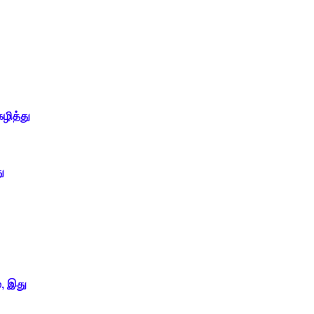
ழித்து
ு
, இது