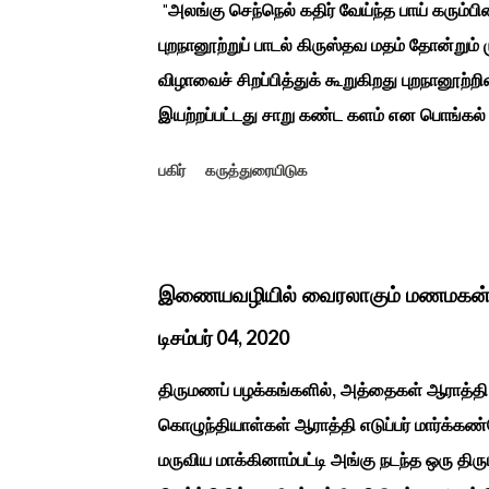
"அலங்கு செந்நெல் கதிர் வேய்ந்த பாய் கரும்ப
புறநானூற்றுப் பாடல் கிருஸ்தவ மதம் தோன்றும்
விழாவைச் சிறப்பித்துக் கூறுகிறது புறநானூற்றி
இயற்றப்பட்டது சாறு கண்ட களம் என பொங்கல்
புறநானூறு, ஐந்குறுநூறு, கலித்தொகை என சங
பகிர்
கருத்துரையிடுக
பாடல்கள் மூலம் பொங்கலை பழந்தமிழர் கொண்டா
இலக்கியங்களுக்கு பின் காலகட்டத்திலும் 'புதுக
சீவக சிந்தாமணி. காலங்கள் தோறும் தமிழர்க
தமிழர்கள் சொந்த பிள்ளைகளைப் போல கால்நடை
இணையவழியில் வைரலாகும் மணமகன்
இயற்கையுடன் இணைந்த இயந்திரம் இல்லாத கால
டிசம்பர் 04, 2020
உறவுகளைக் கண்டு மகிழும் காணும் பொங்கல் இய
திருமணப் பழக்கங்களில், அத்தைகள் ஆராத்தி 
...
கொழுந்தியாள்கள் ஆராத்தி எடுப்பர் மார்க்கண்
மருவிய மாக்கினாம்பட்டி அங்கு நடந்த ஒரு திர