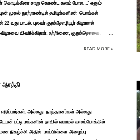
ின் கொடிக்கீரை சாறு கொண்ட களம் போல...." எனும்
 முன் முதல் நூற்றாண்டில் தமிழர்களிண் பொங்கல்
ன் 22 வது பாடல். புலவர் குறந்தோழியூர் கிழாரால்
 விழாவை விவரிக்கிறார். நற்றிணை, குறுந்தொகை,
்க இலக்கியங்கள் பலவும் தைத் திங்கள் என தொடங்கும்
READ MORE »
டிய வாழ்வினைப் பாங்காய் பதிவு செய்துள்ளார். சங்க
்கலத்து எழுந்த தீம்பால் பொங்கல்' என சிறப்பிக்கும்
ளின் வாழ்வியல் அங்கமாக உள்ள பொங்கல் விழாவில்
களை வளர்த்துப் போற்றி உடன் விளையாடி மகிழ்வதும்
 ஆரத்தி
 வாழ்க்கை முறையாகும். தொடர்ந்து உற்றார்
ற்கை, வாழ்வியல் முறை, உறவுகள் சார்ந்த உயிர்ப்பான
எடுப்பார்கள். அல்லது நாத்தானர்கள் அல்லது
டேயன் பட்டி மக்களின் நாவில் வராமல் காலப்போக்கில்
ுமண நிகழ்ச்சி அதில் மாப்பிள்ளை அழைப்பு