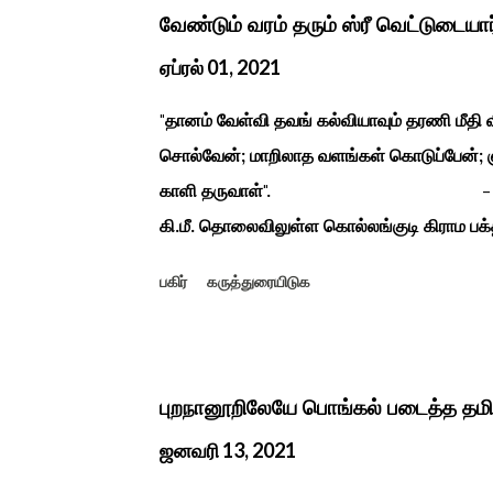
வேண்டும் வரம் தரும் ஸ்ரீ வெட்டுடையா
ஏப்ரல் 01, 2021
"தானம் வேள்வி தவங் கல்வியாவும் தரணி மீத
சொல்வேன்; மாறிலாத வளங்கள் கொடுப்பேன்; ஞ
காளி தருவாள்". - மஹாகவி பார
கி.மீ. தொலைவிலுள்ள கொல்லங்குடி கிராம பக்த
கொண்டு இருப்பதாகவும் தன்னை வெளியே எடுத்
பகிர்
கருத்துரையிடுக
சிலை தென்படவே அந்த அய்யனார் சிலையை எட
என“வெட்டுடைய அய்யனார்“ நாமம் கோவில் அம
ஆட்சியில் சிவகங்கை இரண்டாம் மன்னர் முத்
காளையார் கோவிலில் இரண்டாம் மனைவி கௌரி 
புறநானூறிலேயே பொங்கல் படைத்த தம
மனைவி வேலுநாச்சியார...
ஜனவரி 13, 2021