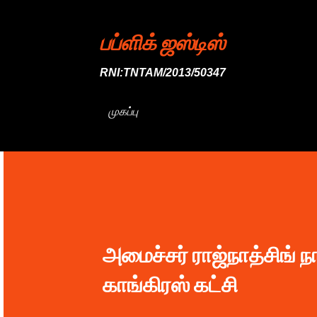
பப்ளிக் ஜஸ்டிஸ்
RNI:TNTAM/2013/50347
முகப்பு
அமைச்சர் ராஜ்நாத்சிங் 
காங்கிரஸ் கட்சி