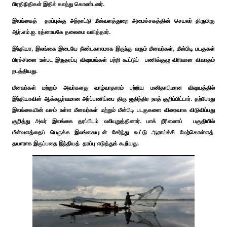
பிரதிநிதிகள் இதில் கலந்து கொண்டனர்.
இலங்கைத் தரப்புக்கு அந்நாட்டு மீன்வளத்துறை அமைச்சகத்தின் செயலர் திருமிகு
ஆர்.எம்.ஐ. ரத்னாயகே தலைமை வகித்தார்.
இந்தியா, இலங்கை இடையே நீண்டகாலமாக இருந்து வரும் மீனவர்கள், மீன்பிடி படகுகள்
பிரச்சினை உள்பட இருதரப்பு விஷயங்கள் பற்றி கூட்டுப் பணிக்குழு விரிவான விவாதம்
நடத்தியது.
மீனவர்கள் மற்றும் அவர்களது வாழ்வாதாரம் பற்றிய மனிதாபிமான விஷயத்தில்
இந்தியாவின் ஆக்கபூர்வமான அர்ப்பணிப்பை திரு ஜதிந்திர நாத் குறிப்பிட்டார். தற்போது
இலங்கையின் வசம் உள்ள மீனவர்கள் மற்றும் மீன்பிடி படகுகளை விரைவாக விடுவிப்பது
குறித்து அவர் இலங்கை தரப்பிடம் வலியுறுத்தினார். பாக் நீரிணைப் பகுதியில்
மீன்வளத்தைப் பெருக்க இலங்கையுடன் சேர்ந்து கூட்டு ஆராய்ச்சி மேற்கொள்ளத்
தயாராக இருப்பதை இந்தியத் தரப்பு எடுத்துக் கூறியது.