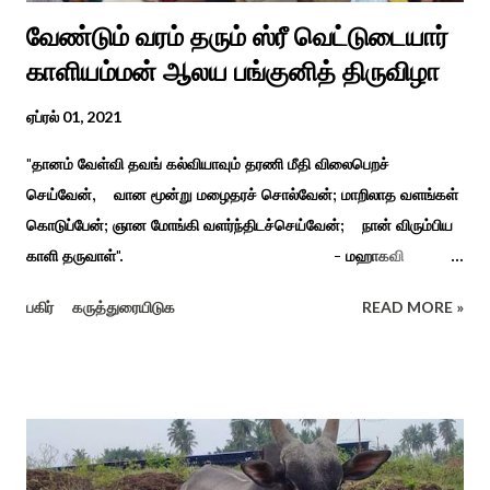
வேண்டும் வரம் தரும் ஸ்ரீ வெட்டுடையார்
காளியம்மன் ஆலய பங்குனித் திருவிழா
ஏப்ரல் 01, 2021
"தானம் வேள்வி தவங் கல்வியாவும் தரணி மீதி விலைபெறச்
செய்வேன், வான மூன்று மழைதரச் சொல்வேன்; மாறிலாத வளங்கள்
கொடுப்பேன்; ஞான மோங்கி வளர்ந்திடச்செய்வேன்; நான் விரும்பிய
காளி தருவாள்". - மஹாகவி
பாரதியார் சிவகங்கையிலிருந்து பத்துக் கி.மீ. தொலைவிலுள்ள
பகிர்
கருத்துரையிடுக
READ MORE »
கொல்லங்குடி கிராம பக்தரின் கனவில் அய்யனார் தோன்றி
ஈச்சமரகாட்டில் குடி கொண்டு இருப்பதாகவும் தன்னை வெளியே
எடுத்து பூஜிக்குமாறு கூற. அவர் தோண்ட வெட்டியதும் சிலை
தென்படவே அந்த அய்யனார் சிலையை எடுத்தனர் அது வெட்டி
எடுத்த அய்யனார் என“வெட்டுடைய அய்யனார்“ நாமம் கோவில்
அமைத்து பூஜித்தனர். ஆங்கிலேய கிழக்கிந்திய ஆட்சியில் சிவகங்கை