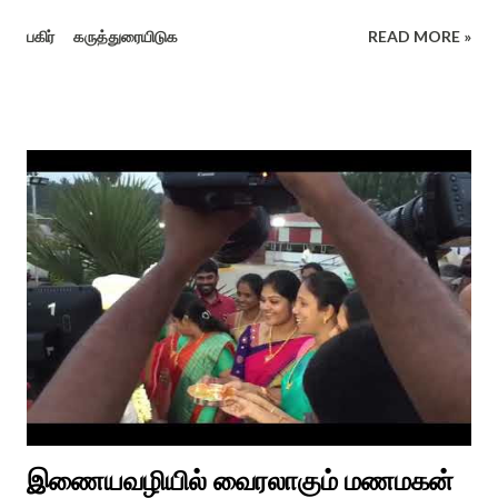
குறந்தோழியூர் கிழாரால் இயற்றப்பட்டது சாறு கண்ட களம் என
பகிர்
கருத்துரையிடுக
READ MORE »
பொங்கல் விழாவை விவரிக்கிறார். நற்றிணை, குறுந்தொகை,
புறநானூறு, ஐந்குறுநூறு, கலித்தொகை என சங்க இலக்கியங்கள்
பலவும் தைத் திங்கள் என தொடங்கும் பாடல்கள் மூலம் பொங்கலை
பழந்தமிழர் கொண்டாடிய வாழ்வினைப் பாங்காய் பதிவு செய்துள்ளார்.
சங்க இலக்கியங்களுக்கு பின் காலகட்டத்திலும் 'புதுக்கலத்து எழுந்த
தீம்பால் பொங்கல்' என சிறப்பிக்கும் சீவக சிந்தாமணி. காலங்கள்
தோறும் தமிழர்களின் வாழ்வியல் அங்கமாக உள்ள பொங்கல் விழாவில்
தமிழர்கள் சொந்த பிள்ளைகளைப் போல கால்நடைகளை வளர்த்துப்
போற்றி உடன் விளையாடி மகிழ்வதும் இயற்கையுடன் இணைந்த
இயந்திரம் இல்லாத கால வாழ்க்கை முறையாகும். தொடர்ந்து உற்றார்
உறவுகளைக் கண்டு மகிழும் காணும் பொங்கல் இயற்கை, வாழ்வியல்
முறை, உறவுகள் சார்ந்த உயிர்ப்பான ...
இணையவழியில் வைரலாகும் மணமகன்