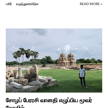
பகிர்
கருத்துரையிடுக
READ MORE »
நோக்கமாகக் கொண்டது. சமூகத்தில் மாற்றுத்திறனாளிகளின்
பங்களிப்பை அங்கீகரித்தல். அவர்களின் உரிமைகளை வலியுறுத்துதல்.
அவர்களின் நல்வாழ்வு மற்றும் உள்ளடக்கிய வளர்ச்சியை
ஊக்குவித்தல். இந்த நாளில் உலகெங்கிலும் பல்வேறு விழிப்புணர்வு
நிகழ்ச்சிகள், கருத்தரங்குகள் மற்றும் உதவிகள் வழங்கும் விழாக்கள்
நடத்தப்படுகின்றன. அதை இந்த ஆண்டு காரைக்குடி அழகப்பா
பல்கலைக்கழகத்தின் சிறப்புக் கல்வி மற்றும் மறுவாழ்வு அறிவியல்
துறை, மற்றும் டாக்டர் அழகப்பா கல்வி அறிவியல் நிறுவனம் , மற்றும்
காரைக்குடி ஹெரிடேஜ் ரோட்டரி கிளப், மற்றும் மாற்றுத்
திறனாளிகளுக்கான மல்டிமோடல் மெட்டீரியல் உற்பத்திக்கான மையம்,
மற்றும் ஐடி மற்றும் ஆட்டிசத்திற்கான அழகப்பா பல்கலைக்கழக
சிறப்புப் பள்ளி சார்பில் இந்த ஆணடு விழா சர்வதேச மாற்று...
சோழப் பேரரசி வானதி எழுப்பிய மூவர்
கோவில்