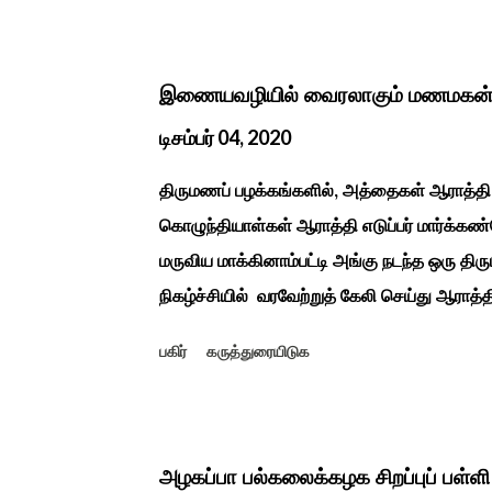
இலக்கியங்களுக்கு பின் காலகட்டத்திலும் 'புதுக
சீவக சிந்தாமணி. காலங்கள் தோறும் தமிழர்க
தமிழர்கள் சொந்த பிள்ளைகளைப் போல கால்நடை
இணையவழியில் வைரலாகும் மணமகன்
இயற்கையுடன் இணைந்த இயந்திரம் இல்லாத கால
டிசம்பர் 04, 2020
உறவுகளைக் கண்டு மகிழும் காணும் பொங்கல் இய
திருமணப் பழக்கங்களில், அத்தைகள் ஆராத்தி 
...
கொழுந்தியாள்கள் ஆராத்தி எடுப்பர் மார்க்கண்
மருவிய மாக்கினாம்பட்டி அங்கு நடந்த ஒரு திர
நிகழ்ச்சியில் வரவேற்றுத் கேலி செய்து ஆராத்
ஒன்று 30 வருடம் முன் இப்படி நடந்ததுண்டு அ
பகிர்
கருத்துரையிடுக
காலத்தால் மறைந்தும் காலச்சுவட்டில் கரைந்த
ஆரத்திப் பாடல் வைரலாகிகி யது. தமிழகத்தில் 
வழக்கங்கள் ஜாதிய சமூக ரீதியாக வேறுபடும். அ
வேறுபடுடன் தான் இருக்கும்.அப்படி திருமணம்
அழகப்பா பல்கலைக்கழக சிறப்புப் பள்ள