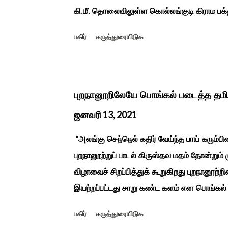
கி.மீ. தொலைவிலுள்ள கொல்லங்குடி கிராம பக்த
கொண்டு இருப்பதாகவும் தன்னை வெளியே எடுத்
பகிர்
கருத்துரையிடுக
சிலை தென்படவே அந்த அய்யனார் சிலையை எட
என“வெட்டுடைய அய்யனார்“ நாமம் கோவில் அம
ஆட்சியில் சிவகங்கை இரண்டாம் மன்னர் முத்
காளையார் கோவிலில் இரண்டாம் மனைவி கௌரி 
புறநானூறிலேயே பொங்கல் படைத்த தம
மனைவி வேலுநாச்சியார...
ஜனவரி 13, 2021
"அலங்கு செந்நெல் கதிர் வேய்ந்த பாய் கரும்ப
புறநானூற்றுப் பாடல் கிருஸ்தவ மதம் தோன்றும்
விழாவைச் சிறப்பித்துக் கூறுகிறது புறநானூற்றி
இயற்றப்பட்டது சாறு கண்ட களம் என பொங்கல்
புறநானூறு, ஐந்குறுநூறு, கலித்தொகை என சங
பகிர்
கருத்துரையிடுக
பாடல்கள் மூலம் பொங்கலை பழந்தமிழர் கொண்டா