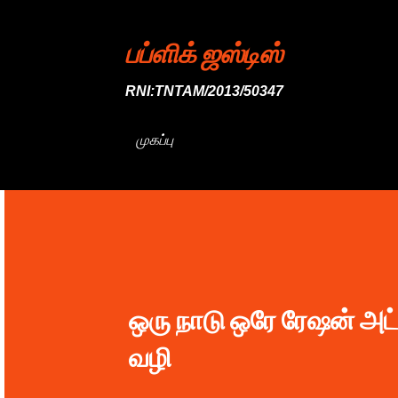
பப்ளிக் ஜஸ்டிஸ்
RNI:TNTAM/2013/50347
முகப்பு
ஒரு நாடு ஒரே ரேஷன் அட
வழி