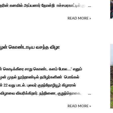
ரின் கனவில் அய்யனார் தோன்றி ஈச்சமரகாட்டில் குடி
து பூஜிக்குமாறு கூற. அவர் தோண்ட வெட்டியதும்
READ MORE »
ுத்தனர் அது வெட்டி எடுத்த அய்யனார்
ைத்து பூஜித்தனர். ஆங்கிலேய கிழக்கிந்திய
துவடுகநாதத் தேவர் ஆங்கிலேயரை எதிர்க்க அவர்களால்
நாச்சியாருடன் கொல்லபட்டார். அவரது முதல்
ிழன் கொண்டாடிய வசந்த விழா
ின் கொடிக்கீரை சாறு கொண்ட களம் போல...." எனும்
 முன் முதல் நூற்றாண்டில் தமிழர்களிண் பொங்கல்
ன் 22 வது பாடல். புலவர் குறந்தோழியூர் கிழாரால்
 விழாவை விவரிக்கிறார். நற்றிணை, குறுந்தொகை,
்க இலக்கியங்கள் பலவும் தைத் திங்கள் என தொடங்கும்
READ MORE »
டிய வாழ்வினைப் பாங்காய் பதிவு செய்துள்ளார். சங்க