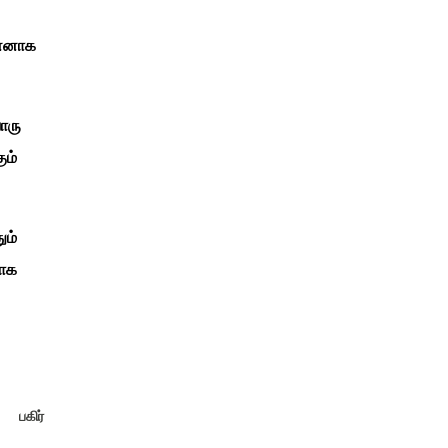
டன்னாக
ொரு
ும்
ும்
ாக
பகிர்