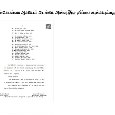
எஸ்.போபன்னா ஆகியோர் அடங்கிய அமர்வு இந்த தீர்ப்பை வழங்கியுள்ளது