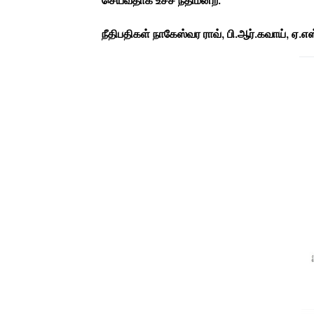
செய்வதாக உச்ச நீதிமன்ற.
நீதிபதிகள் நாகேஸ்வர ராவ், பி.ஆர்.கவாய், ஏ.