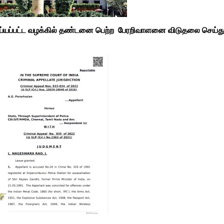
ெய்யப்பட்ட வழக்கில் தண்டனை பெற்ற பேரறிவாளனை விடுதலை செய்து