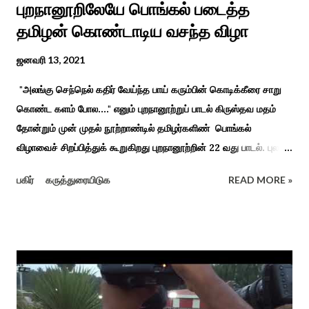
புறநானூறிலேயே பொங்கல் படைத்த
தமிழன் கொண்டாடிய வசந்த விழா
ஜனவரி 13, 2021
"அலங்கு செந்நெல் கதிர் வேய்ந்த பாய் கரும்பின் கொடிக்கீரை சாறு
கொண்ட களம் போல...." எனும் புறநானூற்றுப் பாடல் கிருஸ்தவ மதம்
தோன்றும் முன் முதல் நூற்றாண்டில் தமிழர்களிண் பொங்கல்
விழாவைச் சிறப்பித்துக் கூறுகிறது புறநானூற்றின் 22 வது பாடல். புலவர்
குறந்தோழியூர் கிழாரால் இயற்றப்பட்டது சாறு கண்ட களம் என
பகிர்
கருத்துரையிடுக
READ MORE »
பொங்கல் விழாவை விவரிக்கிறார். நற்றிணை, குறுந்தொகை,
புறநானூறு, ஐந்குறுநூறு, கலித்தொகை என சங்க இலக்கியங்கள்
பலவும் தைத் திங்கள் என தொடங்கும் பாடல்கள் மூலம் பொங்கலை
பழந்தமிழர் கொண்டாடிய வாழ்வினைப் பாங்காய் பதிவு செய்துள்ளார்.
சங்க இலக்கியங்களுக்கு பின் காலகட்டத்திலும் 'புதுக்கலத்து எழுந்த
தீம்பால் பொங்கல்' என சிறப்பிக்கும் சீவக சிந்தாமணி. காலங்கள்
தோறும் தமிழர்களின் வாழ்வியல் அங்கமாக உள்ள பொங்கல் விழாவில்