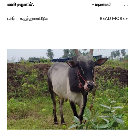
காளி தருவாள்". - மஹாகவி
பாரதியார் சிவகங்கையிலிருந்து பத்துக் கி.மீ. தொலைவிலுள்ள
பகிர்
கருத்துரையிடுக
READ MORE »
கொல்லங்குடி கிராம பக்தரின் கனவில் அய்யனார் தோன்றி
ஈச்சமரகாட்டில் குடி கொண்டு இருப்பதாகவும் தன்னை வெளியே
எடுத்து பூஜிக்குமாறு கூற. அவர் தோண்ட வெட்டியதும் சிலை
தென்படவே அந்த அய்யனார் சிலையை எடுத்தனர் அது வெட்டி
எடுத்த அய்யனார் என“வெட்டுடைய அய்யனார்“ நாமம் கோவில்
அமைத்து பூஜித்தனர். ஆங்கிலேய கிழக்கிந்திய ஆட்சியில் சிவகங்கை
இரண்டாம் மன்னர் முத்துவடுகநாதத் தேவர் ஆங்கிலேயரை எதிர்க்க
அவர்களால் காளையார் கோவிலில் இரண்டாம் மனைவி கௌரி
நாச்சியாருடன் கொல்லபட்டார். அவரது முதல் மனைவி
வேலுநாச்சியார...