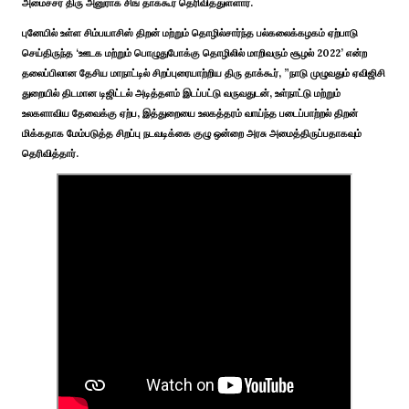
அமைச்சர் திரு அனுராக் சிங் தாக்கூர் தெரிவித்துள்ளார்.
புனேயில் உள்ள சிம்பயாசிஸ் திறன் மற்றும் தொழில்சார்ந்த பல்கலைக்கழகம் ஏற்பாடு
செய்திருந்த ‘ஊடக மற்றும் பொழுதுபோக்கு தொழிலில் மாறிவரும் சூழல் 2022’ என்ற
தலைப்பிலான தேசிய மாநாட்டில் சிறப்புரையாற்றிய திரு தாக்கூர், ”நாடு முழுவதும் ஏவிஜிசி
துறையில் திடமான டிஜிட்டல் அடித்தளம் இடப்பட்டு வருவதுடன், உள்நாட்டு மற்றும்
உலகளாவிய தேவைக்கு ஏற்ப, இத்துறையை உலகத்தரம் வாய்ந்த படைப்பாற்றல் திறன்
மிக்கதாக மேம்படுத்த சிறப்பு நடவடிக்கை குழு ஒன்றை அரசு அமைத்திருப்பதாகவும்
தெரிவித்தார்.