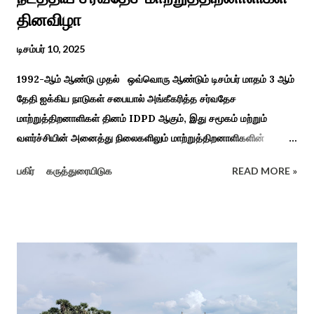
தினவிழா
டிசம்பர் 10, 2025
1992-ஆம் ஆண்டு முதல் ஒவ்வொரு ஆண்டும் டிசம்பர் மாதம் 3 ஆம்
தேதி ஐக்கிய நாடுகள் சபையால் அங்கீகரித்த சர்வதேச
மாற்றுத்திறனாளிகள் தினம் IDPD ஆகும், இது சமூகம் மற்றும்
வளர்ச்சியின் அனைத்து நிலைகளிலும் மாற்றுத்திறனாளிகளின்
உரிமைகள், நல்வாழ்வு மற்றும் பங்கேற்பை மேம்படுத்துவதை
பகிர்
கருத்துரையிடுக
READ MORE »
நோக்கமாகக் கொண்டது. சமூகத்தில் மாற்றுத்திறனாளிகளின்
பங்களிப்பை அங்கீகரித்தல். அவர்களின் உரிமைகளை வலியுறுத்துதல்.
அவர்களின் நல்வாழ்வு மற்றும் உள்ளடக்கிய வளர்ச்சியை
ஊக்குவித்தல். இந்த நாளில் உலகெங்கிலும் பல்வேறு விழிப்புணர்வு
நிகழ்ச்சிகள், கருத்தரங்குகள் மற்றும் உதவிகள் வழங்கும் விழாக்கள்
நடத்தப்படுகின்றன. அதை இந்த ஆண்டு காரைக்குடி அழகப்பா
பல்கலைக்கழகத்தின் சிறப்புக் கல்வி மற்றும் மறுவாழ்வு அறிவியல்