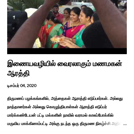
தமிழர்கள் சொந்த பிள்ளைகளைப் போல கால்நடைகளை வளர்த்துப்
போற்றி உடன் விளையாடி மகிழ்வதும் இயற்கையுடன் இணைந்த
இயந்திரம் இல்லாத கால வாழ்க்கை முறையாகும். தொடர்ந்து உற்றார்
உறவுகளைக் கண்டு மகிழும் காணும் பொங்கல் இயற்கை, வாழ்வியல்
முறை, உறவுகள் சார்ந்த உயிர்ப்பான ...
இணையவழியில் வைரலாகும் மணமகன்
ஆரத்தி
டிசம்பர் 04, 2020
திருமணப் பழக்கங்களில், அத்தைகள் ஆராத்தி எடுப்பார்கள். அல்லது
நாத்தானர்கள் அல்லது கொழுந்தியாள்கள் ஆராத்தி எடுப்பர்
மார்க்கண்டேயன் பட்டி மக்களின் நாவில் வராமல் காலப்போக்கில்
மருவிய மாக்கினாம்பட்டி அங்கு நடந்த ஒரு திருமண நிகழ்ச்சி அதில்
மாப்பிள்ளை அழைப்பு நிகழ்ச்சியில் வரவேற்றுத் கேலி செய்து