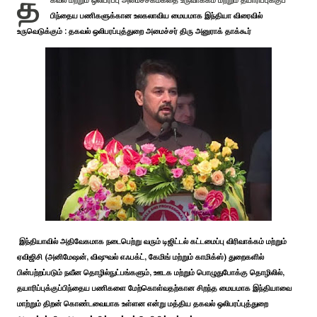
த
கவல் மற்றும் ஒலிபரப்பு அமைச்சகம்கதை உருவாக்கம் மற்றும் தயாரிப்புக்குப்
பிந்தைய பணிகளுக்கான உலகலாவிய மையமாக இந்தியா விரைவில்
உருவெடுக்கும் : தகவல் ஒலிபரப்புத்துறை அமைச்சர் திரு அனுராக் தாக்கூர்
இந்தியாவில் அதிவேகமாக நடைபெற்று வரும் டிஜிட்டல் கட்டமைப்பு விரிவாக்கம் மற்றும்
ஏவிஜிசி (அனிமேஷன், விஷுவல் எஃபக்ட், கேமிங் மற்றும் காமிக்ஸ்) துறைகளில்
பின்பற்றப்படும் நவீன தொழில்நுட்பங்களும், ஊடக மற்றும் பொழுதுபோக்கு தொழிலில்,
தயாரிப்புக்குப்பிந்தைய பணிகளை மேற்கொள்வதற்கான சிறந்த மையமாக இந்தியாவை
மாற்றும் திறன் கொண்டவையாக உள்ளன என்று மத்திய தகவல் ஒலிபரப்புத்துறை