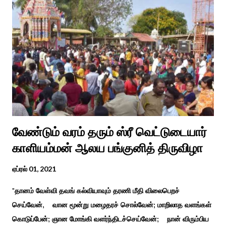
வேண்டும் வரம் தரும் ஸ்ரீ வெட்டுடையார்
காளியம்மன் ஆலய பங்குனித் திருவிழா
ஏப்ரல் 01, 2021
"தானம் வேள்வி தவங் கல்வியாவும் தரணி மீதி விலைபெறச்
செய்வேன், வான மூன்று மழைதரச் சொல்வேன்; மாறிலாத வளங்கள்
கொடுப்பேன்; ஞான மோங்கி வளர்ந்திடச்செய்வேன்; நான் விரும்பிய