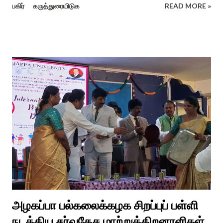
பகிர்
கருத்துரையிடுக
READ MORE »
ஆராத்தியெடுத்த கொழுந்தியாள்கள் பாடிய ஆராத்தி பாட்டு ஒன்று 30
வருடம் முன் இப்படி நடந்ததுண்டு அது காலங்கடந்து தற்போது தாலாட்டு
உள்பட பல பாடல்கள் காலத்தால் மறைந்தும் காலச்சுவட்டில் கரைந்தும்
போய் பட ஆட்கள் இல்லாத நிலையில் தற்போது ஒரு ஆரத்திப் பாடல்
வைரலாகிகி யது. தமிழகத்தில் ஒவ்வொரு குடும்பத்திற்கும் திருமணப்
பழக்க வழக்கங்கள் ஜாதிய சமூக ரீதியாக வேறுபடும். அந்த வகையில்,
ஆராத்தி எடுக்கும் முறையும் சற்று வேறுபடுடன் தான் இருக்கும்.அப்படி
திருமணம் ஒன்றில் கொழுந்தியாள்கள் மூன்று பேர் இணைந்து
மாப்பிள்ளைக்கு ஆராத்தி எடுத்துள்ளனர். அப்போது மாப்பிள்ளையைக்
கேலியாக நகைச்சுவை உணர்வு பொங்க பாடிய வரிகளை வைத்து
அவர்கள் பாடிய பாடல் இணையதளத்தில் வைரலாகிறது.“மாடு மேய்த்த
மச்சான்” என...
அழகப்பா பல்கலைக்கழக சிறப்புப் பள்ளி
நடத்திய சர்வதேச மாற்றுத்திறனாளிகள்