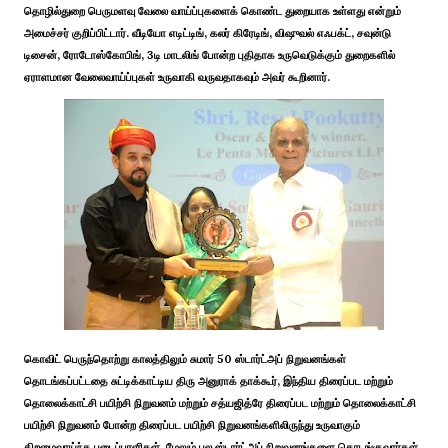
தொழில்துறை பெருமளவு வேலை வாய்ப்புகளைக் கொண்ட துறையாக உள்ளது என்றும்
அமைச்சர் குறிப்பிட்டார். வீடியோ எடிட்டிங், கலர் கிரேடிங், விஷுவல் எஃபக்ட், சவுன்டு
டிசைன், ரோடோஸ்கோபிங், 3டி மாடலிங் போன்ற புதிதாக உருவெடுக்கும் துறைகளில்
ஏராளமான வேலைவாய்ப்புகள் உருவாகி வருவதாகவும் அவர் கூறினார்.
கொவிட் பெருந்தொற்று காலத்திலும் சுமார் 50 ஸ்டார்ட்அப் நிறுவனங்கள்
தொடங்கப்பட்டதை சுட்டிக்காட்டிய திரு அனுராக் தாக்கூர், இந்திய திரைப்பட மற்றும்
தொலைக்காட்சி பயிற்சி நிறுவனம் மற்றும் சத்யஜித்ரே திரைப்பட மற்றும் தொலைக்காட்சி
பயிற்சி நிறுவனம் போன்ற திரைப்பட பயிற்சி நிறுவனங்களிலிருந்து உருவாகும்
திறமைவாய்ந்த படைப்பாளிகள், மேலும் பல ஸ்டார்ட்அப் நிறுவனங்களை தொடங்குவார்கள்