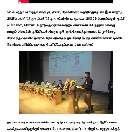
ஊடக மற்றும் பொழுதுபோக்கு சூழலியல், பிரகாசிக்கும் தொழில்துறையாக இருப்பதோடு,
2025ம் ஆண்டுக்குள் ஆண்டுக்கு 4 லட்சம் கோடி ரூபாயும், 2030ம் ஆண்டுக்குள் ரூ.7.5
லட்சம் கோடி கொண்ட தொழில்துறையாக மாற்றும் வல்லமையை பெற்றதாக உள்ளது
என்றும் அமைச்சர் குறிப்பிட்டார். மேலும் ஒலி-ஒளி சேவைத்துறையை, 12 முன்னோடி
சேவைத்துறைகளில் ஒன்றாக அரசு அறிவித்திருப்பதோடு நீடித்த வளர்ச்சிக்கான முக்கிய
கொள்கை அறிவிப்புகளையும் வெளியிட்டிருப்பதாக அவர் கூறினார்.
தரமான கதையம்சங்களைக்கொண்ட டிஜிட்டல் யுகத்தை நோக்கி நாம் அதிவேகமாக
சென்றுகொண்டிருக்கும் வேளையில், வானொலி, திரைப்படம் மற்றும் பொழுதுபோக்குத்