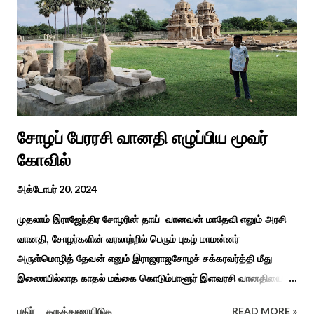
துறை, மற்றும் டாக்டர் அழகப்பா கல்வி அறிவியல் நிறுவனம் , மற்றும்
காரைக்குடி ஹெரிடேஜ் ரோட்டரி கிளப், மற்றும் மாற்றுத்
திறனாளிகளுக்கான மல்டிமோடல் மெட்டீரியல் உற்பத்திக்கான மையம்,
மற்றும் ஐடி மற்றும் ஆட்டிசத்திற்கான அழகப்பா பல்கலைக்கழக
சிறப்புப் பள்ளி சார்பில் இந்த ஆணடு விழா சர்வதேச மாற்று...
சோழப் பேரரசி வானதி எழுப்பிய மூவர்
கோவில்
அக்டோபர் 20, 2024
முதலாம் இராஜேந்திர சோழரின் தாய் வானவன் மாதேவி எனும் அரசி
வானதி, சோழர்களின் வரலாற்றில் பெரும் புகழ் மாமன்னர்
அருள்மொழித் தேவன் எனும் இராஜராஜசோழச் சக்கரவர்த்தி மீது
இணையில்லாத காதல் மங்கை கொடும்பாளூர் இளவரசி வானதியை
"பொன்னியின் செல்வன்" கதை படித்த யாரும் மறக்க முடியாது. சோழர்
பகிர்
கருத்துரையிடுக
READ MORE »