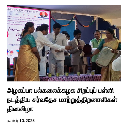
போய் பட ஆட்கள் இல்லாத நிலையில் தற்போது ஒரு ஆரத்திப் பாடல்
வைரலாகிகி யது. தமிழகத்தில் ஒவ்வொரு குடும்பத்திற்கும் திருமணப்
பழக்க வழக்கங்கள் ஜாதிய சமூக ரீதியாக வேறுபடும். அந்த வகையில்,
ஆராத்தி எடுக்கும் முறையும் சற்று வேறுபடுடன் தான் இருக்கும்.அப்படி
திருமணம் ஒன்றில் கொழுந்தியாள்கள் மூன்று பேர் இணைந்து
மாப்பிள்ளைக்கு ஆராத்தி எடுத்துள்ளனர். அப்போது மாப்பிள்ளையைக்
கேலியாக நகைச்சுவை உணர்வு பொங்க பாடிய வரிகளை வைத்து
அவர்கள் பாடிய பாடல் இணையதளத்தில் வைரலாகிறது.“மாடு மேய்த்த
மச்சான்” என...
அழகப்பா பல்கலைக்கழக சிறப்புப் பள்ளி
நடத்திய சர்வதேச மாற்றுத்திறனாளிகள்
தினவிழா
டிசம்பர் 10, 2025