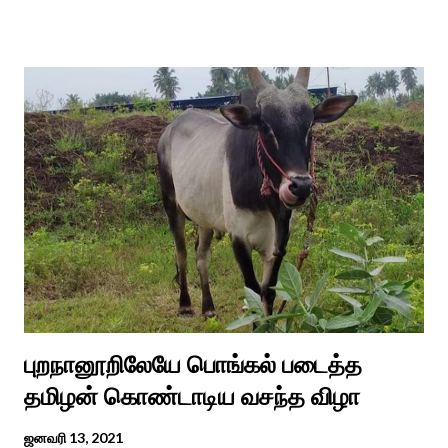
ஈச்சமரகாட்டில் குடி கொண்டு இருப்பதாகவும் தன்னை வெளியே
எடுத்து பூஜிக்குமாறு கூற. அவர் தோண்ட வெட்டியதும் சிலை
தென்படவே அந்த அய்யனார் சிலையை எடுத்தனர் அது வெட்டி
எடுத்த அய்யனார் என“வெட்டுடைய அய்யனார்“ நாமம் கோவில்
அமைத்து பூஜித்தனர். ஆங்கிலேய கிழக்கிந்திய ஆட்சியில் சிவகங்கை
இரண்டாம் மன்னர் முத்துவடுகநாதத் தேவர் ஆங்கிலேயரை எதிர்க்க
அவர்களால் காளையார் கோவிலில் இரண்டாம் மனைவி கௌரி
நாச்சியாருடன் கொல்லபட்டார். அவரது முதல் மனைவி
வேலுநாச்சியார...
புறநானூறிலேயே பொங்கல் படைத்த
தமிழன் கொண்டாடிய வசந்த விழா
ஜனவரி 13, 2021