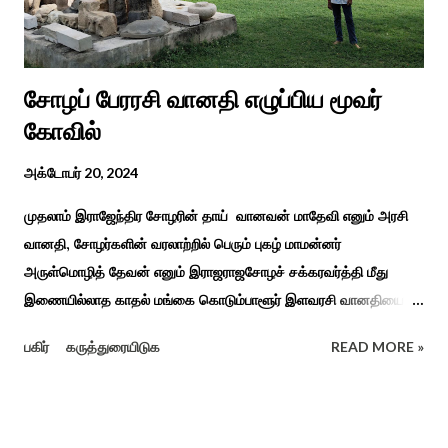
சிறப்புப் பள்ளி சார்பில் இந்த ஆணடு விழா சர்வதேச மாற்று...
சோழப் பேரரசி வானதி எழுப்பிய மூவர்
கோவில்
அக்டோபர் 20, 2024
முதலாம் இராஜேந்திர சோழரின் தாய் வானவன் மாதேவி எனும் அரசி
வானதி, சோழர்களின் வரலாற்றில் பெரும் புகழ் மாமன்னர்
அருள்மொழித் தேவன் எனும் இராஜராஜசோழச் சக்கரவர்த்தி மீது
இணையில்லாத காதல் மங்கை கொடும்பாளூர் இளவரசி வானதியை
"பொன்னியின் செல்வன்" கதை படித்த யாரும் மறக்க முடியாது. சோழர்
பகிர்
கருத்துரையிடுக
READ MORE »
கடற்படையின் பரப்பை இலங்கை வரை சென்று வென்று வந்த
வரலாற்று நிகழ்வுகளின் மூலம் குறுநில மன்னர்கள் அல்லது வேளிர்
துணை நின்றார்கள் அதில் ஈழத்துப் பட்டம் வென்ற கொடும்பாளூர்
வேளிர் மகளான வானதி இளம் வயதிலேயே தாய் தந்தையை