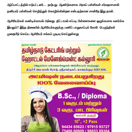
ஆர்ப்பாட்டத்தில் ஈடுபட்டனர்... நாற்பது ஆண்டுகளாக அரசுப் பள்ளிகள் சர்வநாசமாகி
தனியார் பள்ளிகள் செழித்துக் கொழிக்கின்றன என்பதற்கான சான்றே இது தான்.
ஆசிரியர்கள் கண்டிக்காமல் அல்லது திட்டாமல் எப்படி பிள்ளைகளை ஒழுக்கமாக வளர்க்க
இயலும்? இந்த நிலையில் ஆசிரியர்களுக்கு பணிப் பாதுகாப்புக் கோரி பெருந்திரள்
முறையீடு செய்ய ஆசிரியர் சங்கம் முடிவு செய்துள்ளது