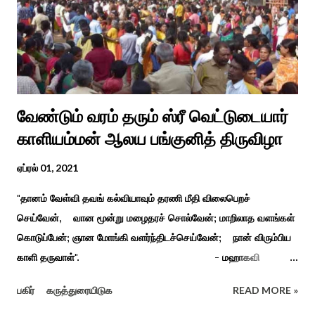
வேண்டும் வரம் தரும் ஸ்ரீ வெட்டுடையார்
காளியம்மன் ஆலய பங்குனித் திருவிழா
ஏப்ரல் 01, 2021
"தானம் வேள்வி தவங் கல்வியாவும் தரணி மீதி விலைபெறச்
செய்வேன், வான மூன்று மழைதரச் சொல்வேன்; மாறிலாத வளங்கள்
கொடுப்பேன்; ஞான மோங்கி வளர்ந்திடச்செய்வேன்; நான் விரும்பிய
காளி தருவாள்". - மஹாகவி
பாரதியார் சிவகங்கையிலிருந்து பத்துக் கி.மீ. தொலைவிலுள்ள
பகிர்
கருத்துரையிடுக
READ MORE »
கொல்லங்குடி கிராம பக்தரின் கனவில் அய்யனார் தோன்றி