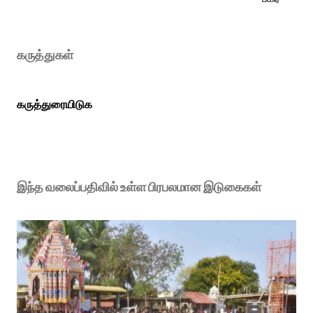
கருத்துகள்
கருத்துரையிடுக
இந்த வலைப்பதிவில் உள்ள பிரபலமான இடுகைகள்