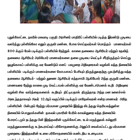
புதுக்கோட்டை நகரில் மசுவாடி பகுதி அரசினர் மாதிரிப் பள்ளியில் படித்த இரண்டு முடியை
வளர்த்து புள்ளிங்கோ எனும் குருவி மண்டை போல செய்தவர்கள் மொத்தம் மாணவர்கள்
800 க்கும் மேல் படிக்கும் பள்ளியில் நேற்றுக் காலை தலைமை ஆசிரியர் மற்றும் உதவித்
தலைமை ஆசிரியர் அகியோர் மாணவர்களை தலை முடியை வெட்டிச் சீர்திருத்தம் செய்து
ஒழுங்காகப் பள்ளிக்கு வர வேண்டும் எனப் பலமுறை அறிவுரைகள் வழங்கி வந்த நிலையில்
பள்ளியில் படிக்கும் மாணவர்களை கோபமாகப் பேசியும் திருத்துவதற்கு முயற்சித்து வந்த
தலைமை ஆசிரியர்- மற்றும் துணை ஆசிரியர் கந்தசாமி ஆகியோர் அந்த குருவி மண்டை
மாணவரை நேற்று காலை முடி வெட்டாமல் பள்ளிக்கு வர வேண்டாமெனக் கூறி அறிவுரை
வழங்கி சில வார்த்தைகளைக் கூறியும் திட்டியதால் திருந்தாத அந்த மன உளைச்சல்
அடைந்ததாகவும் அவர் 12.ஆம் வகுப்பில் படிக்கும் மாதேஸ்வரன் என்ற மாணவர் அதே
பள்ளியின் பின்புறம் நேற்று மர்மமான முறையில் இறந்து கிடந்தது தெரியவந்துள்ள
நிலையில் பொதுமக்களின் தகவல் புகாரின் பேரில் காவல்துறை வந்த நிலையில்
போராட்டமும் நடந்தது பின் இறந்தவரின் புருக்கோட்டை உடல் மருத்துவக் கல்லூரி
மருத்துவமனைக்கு உடற்கூராய்வுப் பரிசோதனைக்கு அனுப்பி வைக்கப்பட்டது மர்மமான
முறையை இறந்தவரின் உடலை பரிசோதனையில் கண்டறிய உடனடியாக