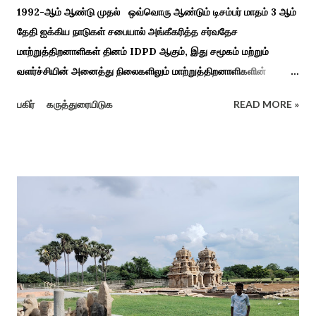
1992-ஆம் ஆண்டு முதல் ஒவ்வொரு ஆண்டும் டிசம்பர் மாதம் 3 ஆம்
தேதி ஐக்கிய நாடுகள் சபையால் அங்கீகரித்த சர்வதேச
மாற்றுத்திறனாளிகள் தினம் IDPD ஆகும், இது சமூகம் மற்றும்
வளர்ச்சியின் அனைத்து நிலைகளிலும் மாற்றுத்திறனாளிகளின்
உரிமைகள், நல்வாழ்வு மற்றும் பங்கேற்பை மேம்படுத்துவதை
பகிர்
கருத்துரையிடுக
READ MORE »
நோக்கமாகக் கொண்டது. சமூகத்தில் மாற்றுத்திறனாளிகளின்
பங்களிப்பை அங்கீகரித்தல். அவர்களின் உரிமைகளை வலியுறுத்துதல்.
அவர்களின் நல்வாழ்வு மற்றும் உள்ளடக்கிய வளர்ச்சியை
ஊக்குவித்தல். இந்த நாளில் உலகெங்கிலும் பல்வேறு விழிப்புணர்வு
நிகழ்ச்சிகள், கருத்தரங்குகள் மற்றும் உதவிகள் வழங்கும் விழாக்கள்
நடத்தப்படுகின்றன. அதை இந்த ஆண்டு காரைக்குடி அழகப்பா
பல்கலைக்கழகத்தின் சிறப்புக் கல்வி மற்றும் மறுவாழ்வு அறிவியல்
துறை, மற்றும் டாக்டர் அழகப்பா கல்வி அறிவியல் நிறுவனம் , மற்றும்
காரைக்குடி ஹெரிடேஜ் ரோட்டரி கிளப், மற்றும் மாற்றுத்
திறனாளிகளுக்கான மல்டிமோடல் மெட்டீரியல் உற்பத்திக்கான மையம்,
மற்றும் ஐடி மற்றும் ஆட்டிசத்திற்கான அழகப்பா பல்கலைக்கழக