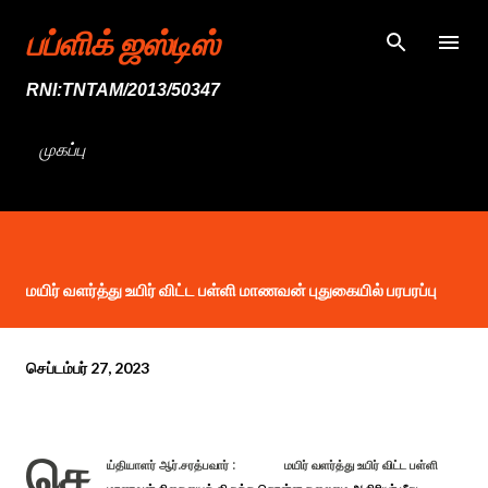
முதன்மை உள்ளடக்கத்திற்குச் செல்
பப்ளிக் ஜஸ்டிஸ்
RNI:TNTAM/2013/50347
முகப்பு
மயிர் வளர்த்து உயிர் விட்ட பள்ளி மாணவன் புதுகையில் பரபரப்பு
செப்டம்பர் 27, 2023
செ
ய்தியாளர் ஆர்.சரத்பவார்
: மயிர் வளர்த்து உயிர் விட்ட பள்ளி