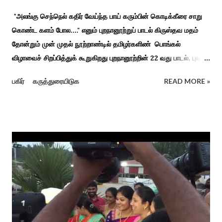
"அலங்கு செந்நெல் கதிர் வேய்ந்த பாய் கரும்பின் கொடிக்கீரை சாறு
கொண்ட களம் போல...." எனும் புறநானூற்றுப் பாடல் கிருஸ்தவ மதம்
தோன்றும் முன் முதல் நூற்றாண்டில் தமிழர்களிண் பொங்கல்
விழாவைச் சிறப்பித்துக் கூறுகிறது புறநானூற்றின் 22 வது பாடல். புலவர்
குறந்தோழியூர் கிழாரால் இயற்றப்பட்டது சாறு கண்ட களம் என
பகிர்
கருத்துரையிடுக
READ MORE »
பொங்கல் விழாவை விவரிக்கிறார். நற்றிணை, குறுந்தொகை,
புறநானூறு, ஐந்குறுநூறு, கலித்தொகை என சங்க இலக்கியங்கள்
பலவும் தைத் திங்கள் என தொடங்கும் பாடல்கள் மூலம் பொங்கலை
பழந்தமிழர் கொண்டாடிய வாழ்வினைப் பாங்காய் பதிவு செய்துள்ளார்.
சங்க இலக்கியங்களுக்கு பின் காலகட்டத்திலும் 'புதுக்கலத்து எழுந்த
தீம்பால் பொங்கல்' என சிறப்பிக்கும் சீவக சிந்தாமணி. காலங்கள்
தோறும் தமிழர்களின் வாழ்வியல் அங்கமாக உள்ள பொங்கல் விழாவில்
தமிழர்கள் சொந்த பிள்ளைகளைப் போல கால்நடைகளை வளர்த்துப்
போற்றி உடன் விளையாடி மகிழ்வதும் இயற்கையுடன் இணைந்த
இயந்திரம் இல்லாத கால வாழ்க்கை முறையாகும். தொடர்ந்து உற்றார்