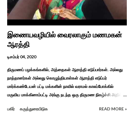
உறவுகளைக் கண்டு மகிழும் காணும் பொங்கல் இயற்கை, வாழ்வியல்
முறை, உறவுகள் சார்ந்த உயிர்ப்பான ...
இணையவழியில் வைரலாகும் மணமகன்
ஆரத்தி
டிசம்பர் 04, 2020
திருமணப் பழக்கங்களில், அத்தைகள் ஆராத்தி எடுப்பார்கள். அல்லது
நாத்தானர்கள் அல்லது கொழுந்தியாள்கள் ஆராத்தி எடுப்பர்
மார்க்கண்டேயன் பட்டி மக்களின் நாவில் வராமல் காலப்போக்கில்
மருவிய மாக்கினாம்பட்டி அங்கு நடந்த ஒரு திருமண நிகழ்ச்சி அதில்
மாப்பிள்ளை அழைப்பு நிகழ்ச்சியில் வரவேற்றுத் கேலி செய்து
பகிர்
கருத்துரையிடுக
READ MORE »
ஆராத்தியெடுத்த கொழுந்தியாள்கள் பாடிய ஆராத்தி பாட்டு ஒன்று 30
வருடம் முன் இப்படி நடந்ததுண்டு அது காலங்கடந்து தற்போது தாலாட்டு
உள்பட பல பாடல்கள் காலத்தால் மறைந்தும் காலச்சுவட்டில் கரைந்தும்