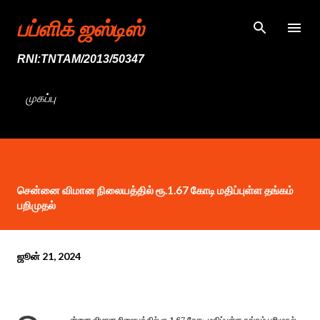
முதன்மை உள்ளடக்கத்திற்குச் செல்
பப்ளிக் ஜஸ்டிஸ்
RNI:TNTAM/2013/50347
முகப்பு
சென்னை விமான நிலையத்தில் ரூ.1.67 கோடி மதிப்புள்ள தங்கம்
பறிமுதல்
ஜூன் 21, 2024