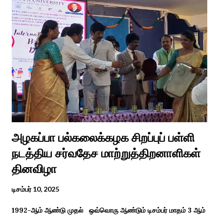
வைரலாகிகி யது. தமிழகத்தில் ஒவ்வொரு குடும்பத்திற்கும் திருமணப்
பழக்க வழக்கங்கள் ஜாதிய சமூக ரீதியாக வேறுபடும். அந்த வகையில்,
ஆராத்தி எடுக்கும் முறையும் சற்று வேறுபடுடன் தான் இருக்கும்.அப்படி
திருமணம் ஒன்றில் கொழுந்தியாள்கள் மூன்று பேர் இணைந்து
மாப்பிள்ளைக்கு ஆராத்தி எடுத்துள்ளனர். அப்போது மாப்பிள்ளையைக்
கேலியாக நகைச்சுவை உணர்வு பொங்க பாடிய வரிகளை வைத்து
அவர்கள் பாடிய பாடல் இணையதளத்தில் வைரலாகிறது.“மாடு மேய்த்த
மச்சான்” என...
அழகப்பா பல்கலைக்கழக சிறப்புப் பள்ளி
நடத்திய சர்வதேச மாற்றுத்திறனாளிகள்
தினவிழா
டிசம்பர் 10, 2025
1992-ஆம் ஆண்டு முதல் ஒவ்வொரு ஆண்டும் டிசம்பர் மாதம் 3 ஆம்