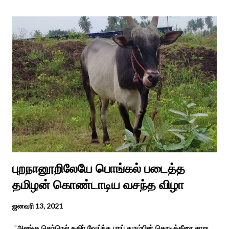
தென்படவே அந்த அய்யனார் சிலையை எடுத்தனர் அது வெட்டி
எடுத்த அய்யனார் என“வெட்டுடைய அய்யனார்“ நாமம் கோவில்
அமைத்து பூஜித்தனர். ஆங்கிலேய கிழக்கிந்திய ஆட்சியில் சிவகங்கை
இரண்டாம் மன்னர் முத்துவடுகநாதத் தேவர் ஆங்கிலேயரை எதிர்க்க
அவர்களால் காளையார் கோவிலில் இரண்டாம் மனைவி கௌரி
நாச்சியாருடன் கொல்லபட்டார். அவரது முதல் மனைவி
வேலுநாச்சியார...
புறநானூறிலேயே பொங்கல் படைத்த
தமிழன் கொண்டாடிய வசந்த விழா
ஜனவரி 13, 2021
"அலங்கு செந்நெல் கதிர் வேய்ந்த பாய் கரும்பின் கொடிக்கீரை சாறு