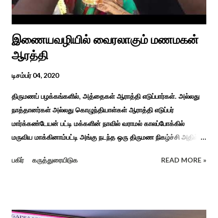
இணையவழியில் வைரலாகும் மணமகன்
ஆரத்தி
டிசம்பர் 04, 2020
திருமணப் பழக்கங்களில், அத்தைகள் ஆராத்தி எடுப்பார்கள். அல்லது
நாத்தானர்கள் அல்லது கொழுந்தியாள்கள் ஆராத்தி எடுப்பர்
மார்க்கண்டேயன் பட்டி மக்களின் நாவில் வராமல் காலப்போக்கில்
மருவிய மாக்கினாம்பட்டி அங்கு நடந்த ஒரு திருமண நிகழ்ச்சி அதில்
மாப்பிள்ளை அழைப்பு நிகழ்ச்சியில் வரவேற்றுத் கேலி செய்து
பகிர்
கருத்துரையிடுக
READ MORE »
ஆராத்தியெடுத்த கொழுந்தியாள்கள் பாடிய ஆராத்தி பாட்டு ஒன்று 30
வருடம் முன் இப்படி நடந்ததுண்டு அது காலங்கடந்து தற்போது தாலாட்டு
உள்பட பல பாடல்கள் காலத்தால் மறைந்தும் காலச்சுவட்டில் கரைந்தும்
போய் பட ஆட்கள் இல்லாத நிலையில் தற்போது ஒரு ஆரத்திப் பாடல்