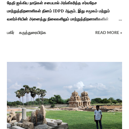
தேதி ஐக்கிய நாடுகள் சபையால் அங்கீகரித்த சர்வதேச
மாற்றுத்திறனாளிகள் தினம் IDPD ஆகும், இது சமூகம் மற்றும்
வளர்ச்சியின் அனைத்து நிலைகளிலும் மாற்றுத்திறனாளிகளின்
உரிமைகள், நல்வாழ்வு மற்றும் பங்கேற்பை மேம்படுத்துவதை
பகிர்
கருத்துரையிடுக
READ MORE »
நோக்கமாகக் கொண்டது. சமூகத்தில் மாற்றுத்திறனாளிகளின்
பங்களிப்பை அங்கீகரித்தல். அவர்களின் உரிமைகளை வலியுறுத்துதல்.
அவர்களின் நல்வாழ்வு மற்றும் உள்ளடக்கிய வளர்ச்சியை
ஊக்குவித்தல். இந்த நாளில் உலகெங்கிலும் பல்வேறு விழிப்புணர்வு
நிகழ்ச்சிகள், கருத்தரங்குகள் மற்றும் உதவிகள் வழங்கும் விழாக்கள்
நடத்தப்படுகின்றன. அதை இந்த ஆண்டு காரைக்குடி அழகப்பா
பல்கலைக்கழகத்தின் சிறப்புக் கல்வி மற்றும் மறுவாழ்வு அறிவியல்
துறை, மற்றும் டாக்டர் அழகப்பா கல்வி அறிவியல் நிறுவனம் , மற்றும்
காரைக்குடி ஹெரிடேஜ் ரோட்டரி கிளப், மற்றும் மாற்றுத்
திறனாளிகளுக்கான மல்டிமோடல் மெட்டீரியல் உற்பத்திக்கான மையம்,
மற்றும் ஐடி மற்றும் ஆட்டிசத்திற்கான அழகப்பா பல்கலைக்கழக
சிறப்புப் பள்ளி சார்பில் இந்த ஆணடு விழா சர்வதேச மாற்று...