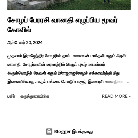
சோழப் பேரரசி வானதி எழுப்பிய மூவர்
கோவில்
அக்டோபர் 20, 2024
முதலாம் இராஜேந்திர சோழரின் தாய் வானவன் மாதேவி எனும் அரசி
வானதி, சோழர்களின் வரலாற்றில் பெரும் புகழ் மாமன்னர்
அருள்மொழித் தேவன் எனும் இராஜராஜசோழச் சக்கரவர்த்தி மீது
இணையில்லாத காதல் மங்கை கொடும்பாளூர் இளவரசி வானதியை
"பொன்னியின் செல்வன்" கதை படித்த யாரும் மறக்க முடியாது. சோழர்
பகிர்
கருத்துரையிடுக
READ MORE »
கடற்படையின் பரப்பை இலங்கை வரை சென்று வென்று வந்த
வரலாற்று நிகழ்வுகளின் மூலம் குறுநில மன்னர்கள் அல்லது வேளிர்
துணை நின்றார்கள் அதில் ஈழத்துப் பட்டம் வென்ற கொடும்பாளூர்
வேளிர் மகளான வானதி இளம் வயதிலேயே தாய் தந்தையை
Blogger இயக்குவது
இழந்தவர். கொடும்பாளூர் சிற்றரசன் அதாவது வேளிர் சோழ