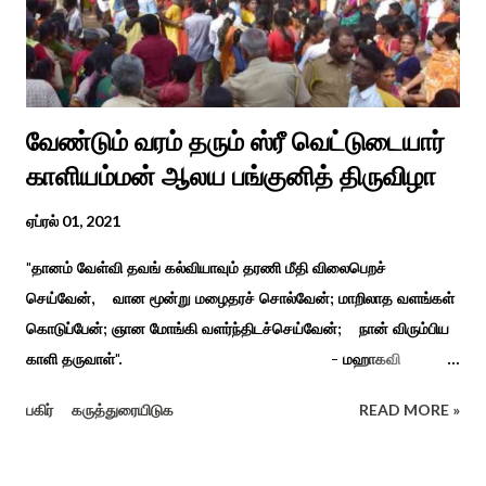
வேண்டும் வரம் தரும் ஸ்ரீ வெட்டுடையார்
காளியம்மன் ஆலய பங்குனித் திருவிழா
ஏப்ரல் 01, 2021
"தானம் வேள்வி தவங் கல்வியாவும் தரணி மீதி விலைபெறச்
செய்வேன், வான மூன்று மழைதரச் சொல்வேன்; மாறிலாத வளங்கள்
கொடுப்பேன்; ஞான மோங்கி வளர்ந்திடச்செய்வேன்; நான் விரும்பிய
காளி தருவாள்". - மஹாகவி
பாரதியார் சிவகங்கையிலிருந்து பத்துக் கி.மீ. தொலைவிலுள்ள
பகிர்
கருத்துரையிடுக
READ MORE »
கொல்லங்குடி கிராம பக்தரின் கனவில் அய்யனார் தோன்றி
ஈச்சமரகாட்டில் குடி கொண்டு இருப்பதாகவும் தன்னை வெளியே
எடுத்து பூஜிக்குமாறு கூற. அவர் தோண்ட வெட்டியதும் சிலை