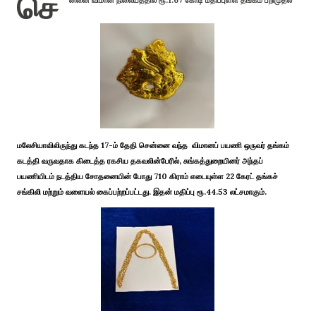
செ
ன்னை விமான நிலையத்தில் ரூ.1.67 கோடி மதிப்புள்ள தங்கம் பறிமுதல்
மலேசியாவிலிருந்து கடந்த 17-ம் தேதி சென்னை வந்த விமானப் பயணி ஒருவர் தங்கம்
கடத்தி வருவதாக கிடைத்த ரகசிய தகவலின்பேரில், சுங்கத்துறையினர் அந்தப்
பயணியிடம் நடத்திய சோதனையின் போது 710 கிராம் எடையுள்ள 22 கேரட் தங்கச்
சங்கிலி மற்றும் வளையல் கைப்பற்றப்பட்டது. இதன் மதிப்பு ரூ.44.53 லட்சமாகும்.