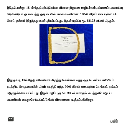
இதேபோன்று, 18-ம் தேதி ஏர்அரேபியா விமான நிறுவன ஊழியர்கள், விமானப் புலனாய்வு
பிரிவினரிடம் ஒப்படைத்த ஒரு பையில், பசை வடிவிலான 1056 கிராம் எடையுள்ள 24
கேரட் தங்கம் இருந்தது கண்டறியப்பட்டது. இதன் மதிப்பு ரூ. 66.23 லட்சம் ஆகும்.
இது தவிர, 18ம் தேதி மலேசியாவிலிருந்து சென்னை வந்த ஒரு பெண் பயணியிடம்
நடத்திய சோதனையில், அவர் கடத்தி வந்த 900 கிராம் எடையுள்ள 24 கேரட் தங்கம்
பறிமுதல் செய்யப்பட்டது. இதன் மதிப்பு ரூ.56.38 லட்சமாகும். கடத்தலில் ஈடுபட்ட
பயணிகள் கைது செய்யப்பட்டு மேல் விசாரணை நடத்தப்படுகிறது.
பகிர்