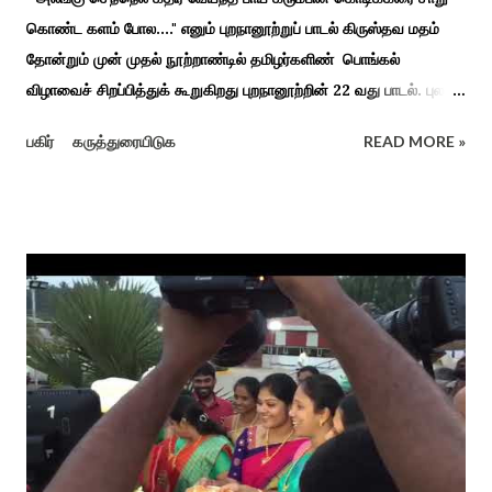
கொண்ட களம் போல...." எனும் புறநானூற்றுப் பாடல் கிருஸ்தவ மதம்
தோன்றும் முன் முதல் நூற்றாண்டில் தமிழர்களிண் பொங்கல்
விழாவைச் சிறப்பித்துக் கூறுகிறது புறநானூற்றின் 22 வது பாடல். புலவர்
குறந்தோழியூர் கிழாரால் இயற்றப்பட்டது சாறு கண்ட களம் என
பகிர்
கருத்துரையிடுக
READ MORE »
பொங்கல் விழாவை விவரிக்கிறார். நற்றிணை, குறுந்தொகை,
புறநானூறு, ஐந்குறுநூறு, கலித்தொகை என சங்க இலக்கியங்கள்
பலவும் தைத் திங்கள் என தொடங்கும் பாடல்கள் மூலம் பொங்கலை
பழந்தமிழர் கொண்டாடிய வாழ்வினைப் பாங்காய் பதிவு செய்துள்ளார்.
சங்க இலக்கியங்களுக்கு பின் காலகட்டத்திலும் 'புதுக்கலத்து எழுந்த
தீம்பால் பொங்கல்' என சிறப்பிக்கும் சீவக சிந்தாமணி. காலங்கள்
தோறும் தமிழர்களின் வாழ்வியல் அங்கமாக உள்ள பொங்கல் விழாவில்
தமிழர்கள் சொந்த பிள்ளைகளைப் போல கால்நடைகளை வளர்த்துப்
போற்றி உடன் விளையாடி மகிழ்வதும் இயற்கையுடன் இணைந்த
இயந்திரம் இல்லாத கால வாழ்க்கை முறையாகும். தொடர்ந்து உற்றார்
உறவுகளைக் கண்டு மகிழும் காணும் பொங்கல் இயற்கை, வாழ்வியல்
முறை, உறவுகள் சார்ந்த உயிர்ப்பான ...