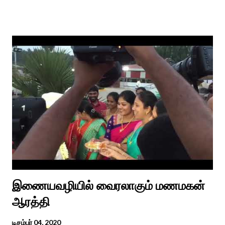
புறநானூறு, ஐந்குறுநூறு, கலித்தொகை என சங்க இலக்கியங்கள்
பலவும் தைத் திங்கள் என தொடங்கும் பாடல்கள் மூலம் பொங்கலை
பழந்தமிழர் கொண்டாடிய வாழ்வினைப் பாங்காய் பதிவு செய்துள்ளார்.
சங்க இலக்கியங்களுக்கு பின் காலகட்டத்திலும் 'புதுக்கலத்து எழுந்த
தீம்பால் பொங்கல்' என சிறப்பிக்கும் சீவக சிந்தாமணி. காலங்கள்
தோறும் தமிழர்களின் வாழ்வியல் அங்கமாக உள்ள பொங்கல் விழாவில்
தமிழர்கள் சொந்த பிள்ளைகளைப் போல கால்நடைகளை வளர்த்துப்
போற்றி உடன் விளையாடி மகிழ்வதும் இயற்கையுடன் இணைந்த
இயந்திரம் இல்லாத கால வாழ்க்கை முறையாகும். தொடர்ந்து உற்றார்
உறவுகளைக் கண்டு மகிழும் காணும் பொங்கல் இயற்கை, வாழ்வியல்
முறை, உறவுகள் சார்ந்த உயிர்ப்பான ...
இணையவழியில் வைரலாகும் மணமகன்
ஆரத்தி
டிசம்பர் 04, 2020