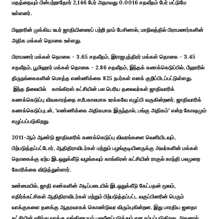
மதத்தையும் பின்பற்றாதோர் 2,146 பேர் அதாவது 0.0016 சதவீதம் பேர் மட்டுமே
உள்ளனர்.
பிஹாரின் முக்கிய உயர் ஜாதியினரைப் பற்றி நாம் பேசினால், மாநிலத்தில் பிராமணர்களின்
அதிக மக்கள் தொகை உள்ளது.
பிராமணர் மக்கள் தொகை - 3.65 சதவீதம், இராஜபுத்திரர் மக்கள் தொகை - 3.45
சதவீதம், பூமிஹார் மக்கள் தொகை - 2.86 சதவீதம், இந்தக் கணக்கெடுப்பில், பீஹாரில்
திருநங்கைகளின் மொத்த எண்ணிக்கை 825 நபர்கள் எனக் குறிப்பிடப்பட்டுள்ளது.
இந்த நிலையில் காங்கிரஸ் கட்சியின் பல பெரிய தலைவர்கள் ஜாதிவாரிக்
கணக்கெடுப்பு விவகாரத்தை சமீபகாலமாக உரக்கவே எழுப்பி வருகின்றனர். ஜாதிவாரிக்
கணக்கெடுப்புடன், 'எண்ணிக்கை அதிகமாக இருந்தால், பங்கு அதிகம்' என்ற கோஷமும்
எழுப்பப்படுகிறது.
2011-ஆம் ஆண்டு ஜாதிவாரிக் கணக்கெடுப்பு விவரங்களை வெளியிடவும்,
பிற்படுத்தப்பட்டோர், ஆதிதிராவிடர்கள் மற்றும் பழங்குடியினருக்கு அவர்களின் மக்கள்
தொகைக்கு ஏற்ப இடஒதுக்கீடு வழங்கவும் காங்கிரஸ் கட்சியின் ராகுல் காந்தி பலமுறை
கோரிக்கை விடுத்துள்ளார்.
உண்மையில், ஜாதி எண்களின் அடிப்படையில் இடஒதுக்கீடு கேட்பதன் மூலம்,
எதிர்க்கட்சிகள் ஆதிதிராவிடர்கள் மற்றும் பிற்படுத்தப்பட்ட வகுப்பினரின் பெரும்
வாக்குகளை தனக்கு ஆதரவாகக் கொண்டுவர விரும்புகின்றன. இது பாரதிய ஜனதா
கட்சியின் ஹிந்து வாக்கு வங்கியையும் பலவீனப்படுத்தும் என நம்பப்படுகிறது. அதனால்