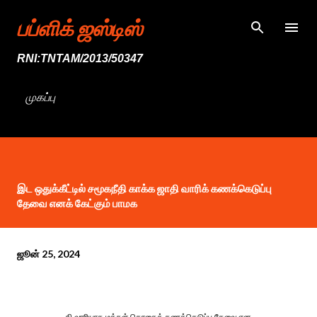
முதன்மை உள்ளடக்கத்திற்குச் செல்
பப்ளிக் ஜஸ்டிஸ்
RNI:TNTAM/2013/50347
முகப்பு
இட ஒதுக்கீட்டில் சமூகநீதி காக்க ஜாதி வாரிக் கணக்கெடுப்பு
தேவை எனக் கேட்கும் பாமக
ஜூன் 25, 2024