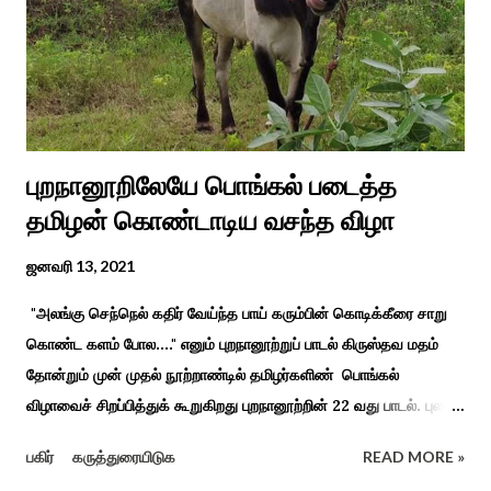
நாச்சியாருடன் கொல்லபட்டார். அவரது முதல் மனைவி
வேலுநாச்சியார...
புறநானூறிலேயே பொங்கல் படைத்த
தமிழன் கொண்டாடிய வசந்த விழா
ஜனவரி 13, 2021
"அலங்கு செந்நெல் கதிர் வேய்ந்த பாய் கரும்பின் கொடிக்கீரை சாறு
கொண்ட களம் போல...." எனும் புறநானூற்றுப் பாடல் கிருஸ்தவ மதம்
தோன்றும் முன் முதல் நூற்றாண்டில் தமிழர்களிண் பொங்கல்
விழாவைச் சிறப்பித்துக் கூறுகிறது புறநானூற்றின் 22 வது பாடல். புலவர்
குறந்தோழியூர் கிழாரால் இயற்றப்பட்டது சாறு கண்ட களம் என
பகிர்
கருத்துரையிடுக
READ MORE »
பொங்கல் விழாவை விவரிக்கிறார். நற்றிணை, குறுந்தொகை,