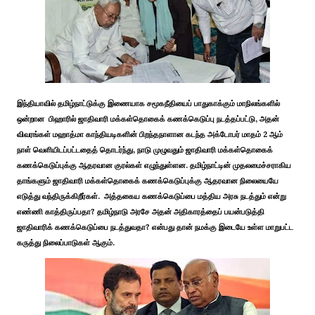
இந்தியாவில் தமிழ்நாட்டுக்கு இணையாக சமூகநீதியைப் பாதுகாக்கும் மாநிலங்களில்
ஒன்றான பிஹாரில் ஜாதிவாரி மக்கள்தொகைக் கணக்கெடுப்பு நடத்தப்பட்டு, அதன்
விவரங்கள் மஹாத்மா காந்தியடிகளின் பிறந்தநாளான கடந்த அக்டோபர் மாதம் 2 ஆம்
நாள் வெளியிடப்பட்டதைத் தொடர்ந்து, நாடு முழுவதும் ஜாதிவாரி மக்கள்தொகைக்
கணக்கெடுப்புக்கு ஆதரவான குரல்கள் எழுந்துள்ளன. தமிழ்நாட்டின் முதலமைச்சராகிய
தாங்களும் ஜாதிவாரி மக்கள்தொகைக் கணக்கெடுப்புக்கு ஆதரவான நிலையையே
எடுத்து வந்திருக்கிறீர்கள். அத்தகைய கணக்கெடுப்பை மத்திய அரசு நடத்தும் என்று
எண்ணி காத்திருப்பதா? தமிழ்நாடு அரசே அதன் அதிகாரத்தைப் பயன்படுத்தி
ஜாதிவாரிக் கணக்கெடுப்பை நடத்துவதா? என்பது தான் நமக்கு இடையே உள்ள மாறுபட்ட
கருத்து நிலைப்பாடுகள் ஆகும்.