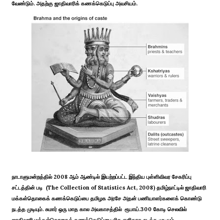
வேண்டும். அதற்கு ஜாதிவாரிக் கணக்கெடுப்பு அவசியம்.
நாடாளுமன்றத்தில் 2008 ஆம் ஆண்டில் இயற்றப்பட்ட இந்திய புள்ளிவிவர சேகரிப்பு
சட்டத்தின் படி (The Collection of Statistics Act, 2008) தமிழ்நாட்டில் ஜாதிவாரி
மக்கள்தொகைக் கணக்கெடுப்பை தமிழக அரசே அதன் பணியாளர்களைக் கொண்டு
நடத்த முடியும். சுமார் ஒரு மாத கால அவகாசத்தில் ரூபாய்.300 கோடி செலவில்