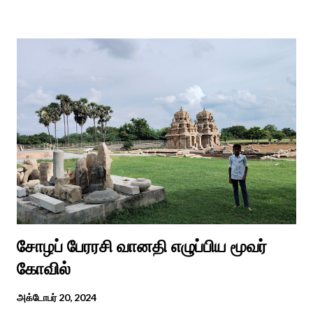
அவர்களின் நல்வாழ்வு மற்றும் உள்ளடக்கிய வளர்ச்சியை
ஊக்குவித்தல். இந்த நாளில் உலகெங்கிலும் பல்வேறு விழிப்புணர்வு
நிகழ்ச்சிகள், கருத்தரங்குகள் மற்றும் உதவிகள் வழங்கும் விழாக்கள்
நடத்தப்படுகின்றன. அதை இந்த ஆண்டு காரைக்குடி அழகப்பா
பல்கலைக்கழகத்தின் சிறப்புக் கல்வி மற்றும் மறுவாழ்வு அறிவியல்
துறை, மற்றும் டாக்டர் அழகப்பா கல்வி அறிவியல் நிறுவனம் , மற்றும்
காரைக்குடி ஹெரிடேஜ் ரோட்டரி கிளப், மற்றும் மாற்றுத்
திறனாளிகளுக்கான மல்டிமோடல் மெட்டீரியல் உற்பத்திக்கான மையம்,
மற்றும் ஐடி மற்றும் ஆட்டிசத்திற்கான அழகப்பா பல்கலைக்கழக
சிறப்புப் பள்ளி சார்பில் இந்த ஆணடு விழா சர்வதேச மாற்று...
சோழப் பேரரசி வானதி எழுப்பிய மூவர்
கோவில்
அக்டோபர் 20, 2024