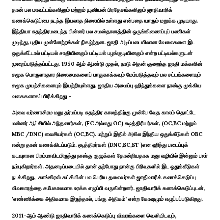
தான் பல மாவட்டங்களிலும் மற்றும் யூனியன் பிரதேசங்களிலும் ஜாதிவாரிக்
கணக்கெடுப்பை நடந்த இயலாத நிலையில் உள்ளது என்பதை யாரும் மறுக்க முடியாது.
இந்தியா சுதந்திரமடைந்த பின்னர் பல சமஸ்தானத்தின் ஒருங்கிணைப்புப் பணிகள்
முடிந்து, புதிய முன்னேற்றங்கள் நிகழ்ந்தன. ஜாதி அடிப்படையிலான வேலைகளை இட
ஒதுக்கீட்டால் பட்டியல் சாதியினரும் பட்டியல் பழங்குடியினரும் என்ற பட்டியல்களுடன்
முறைப்படுத்தப்பட்டது. 1950 ஆம் ஆண்டு முதல், நாடு அதன் குறைந்த ஜாதி மக்களின்
சமூக பொருளாதார நிலைமைகளைப் பாதுகாக்கவும் மேம்படுத்தவும் பல சட்டங்களையும்
சமூக முயற்சிகளையும் இயற்றியுள்ளது. ஜாதிய அமைப்பு ஹிந்துக்களை நான்கு முக்கிய
வகைகளாகப் பிரிக்கிறது -
அவை வர்ணாசிரம மனு தர்மப்படி சுதந்திர காலத்திற்கு முன்பே வேத காலம் தொட்டே
மன்னர் ஆட்சியில் அந்தணர்கள், (FC அல்லது OC) க்ஷத்திரியர்கள், (OC,BC மற்றும்
MBC /DNC) வைசியர்கள் (OC,BC). மற்றும் இதில் அகில இந்திய ஒதுக்கீடுகள் OBC
என்று தான் கணக்கிடப்படும். சூத்திரர்கள் (DNC,SC,ST )என ஹிந்து படைப்புக்
கடவுளான பிரம்மாவிடமிருந்து நான்கு குழுக்கள் தோன்றியதாக மனு வழியில் இன்னும் பலர்
நம்புகிறார்கள். அதனடிப்படையில் தான் தற்போது நான்கு பிரிவுகளில் இட ஒதுக்கீடுகள்
நடக்கிறது, காங்கிரஸ் கட்சியின் பல பெரிய தலைவர்கள் ஜாதிவாரிக் கணக்கெடுப்பு
விவகாரத்தை சமீபகாலமாக உரக்க எழுப்பி வருகின்றனர். ஜாதிவாரிக் கணக்கெடுப்புடன்,
'எண்ணிக்கை அதிகமாக இருந்தால், பங்கு அதிகம்' என்ற கோஷமும் எழுப்பப்படுகிறது.
2011-ஆம் ஆண்டு ஜாதிவாரிக் கணக்கெடுப்பு விவரங்களை வெளியிடவும்,