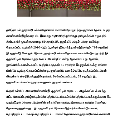
தமிழ்நாட்டில் ஜாதிவாரி மக்கள்தொகைக் கணக்கெடுப்பு நடத்துவதற்கான தேவை கடந்த
காலங்களில் இருந்ததை விட இப்போது அதிகரித்திருக்கிறது. தமிழகத்தின் சமூக நீதி
சிறப்புகளில் முதன்மையானது 69 சதவீத இட ஒதுக்கீடு ஆகும். அதை எதிர்த்து
தொடரப்பட்ட வழக்கில் 2010-ஆம் ஆண்டில் தீர்ப்பளித்த உச்சநீதிமன்றம், ‘‘69 சதவீதம்
இடஓதுக்கீடு செல்லும்; ஆனால், ஜாதிவாரி மக்கள்தொகைக் கணக்கெடுப்பு நடத்தி இட
ஒதுக்கீட்டின் அளவை உறுதி செய்ய வேண்டும்’’ என்று ஆணையிட்டது. ஆனால்,
ஜாதிவாரிக் கணக்கெடுப்பு நடத்தப்படாததால் 69 சதவீதம் இடஓதுக்கீட்டுக்கு எதிராக
மீண்டும் வழக்கு தொடரப்பட்டுள்ளது. ஜாதிவாரிக் கணக்கெடுப்பு நடத்தப்பட்டு, அதன்
விவரங்கள் உச்சநீதிமன்றத்தில் தாக்கல் செய்யப்படாவிட்டால், 69 சதவீதம் இட
ஒதுக்கீட்டைக் காப்பாற்ற முடியாது என்பது தான் உண்மை.
பிஹார் உள்ளிட்ட சில மாநிலங்களில் இடஒதுக்கீட்டின் அளவு 70 விழுக்காட்டைக் கடந்து
விட்ட நிலையில், தமிழ்நாட்டில் பிற்படுத்தப்பட்ட, மிகவும் பிற்படுத்தப்பட்ட மக்களுக்கான இட
ஒதுக்கீட்டின் அளவை அவர்களின் மக்கள்தொகைக்கு இணையாக உயர்த்த வேண்டிய
தேவை எழுந்துள்ளது. இட ஒதுக்கீட்டின் அளவை அதிகரிக்க வேண்டுமானால்,
பிற்படுத்தப்பட்ட, மிகவும் பிற்படுத்தப்பட்ட மக்கள் தொகையை ஜாதிவாரியாகக் கணக்கிட