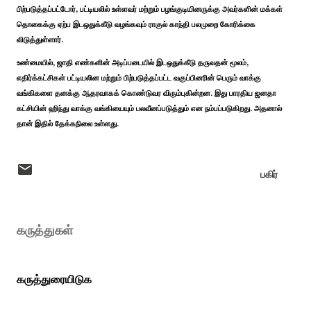
பிற்படுத்தப்பட்டோர், பட்டியலில் உள்ளவர் மற்றும் பழங்குடியினருக்கு அவர்களின் மக்கள்
தொகைக்கு ஏற்ப இடஒதுக்கீடு வழங்கவும் ராகுல் காந்தி பலமுறை கோரிக்கை
விடுத்துள்ளார்.
உண்மையில், ஜாதி எண்களின் அடிப்படையில் இடஒதுக்கீடு தருவதன் மூலம்,
எதிர்க்கட்சிகள் பட்டியலின மற்றும் பிற்படுத்தப்பட்ட வகுப்பினரின் பெரும் வாக்கு
வங்கிகளை தனக்கு ஆதரவாகக் கொண்டுவர விரும்புகின்றன. இது பாரதிய ஜனதா
கட்சியின் ஹிந்து வாக்கு வங்கியையும் பலவீனப்படுத்தும் என நம்பப்படுகிறது. அதனால்
தான் இதில் தேக்கநிலை உள்ளது.
பகிர்
கருத்துகள்
கருத்துரையிடுக