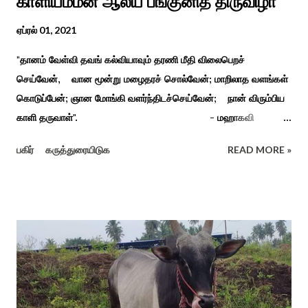
காளியம்மன் ஆலய பங்குனித் திருவிழா
ஏப்ரல் 01, 2021
"தானம் வேள்வி தவங் கல்வியாவும் தரணி மீதி விலைபெறச்
செய்வேன், வான மூன்று மழைதரச் சொல்வேன்; மாறிலாத வளங்கள்
கொடுப்பேன்; ஞான மோங்கி வளர்ந்திடச்செய்வேன்; நான் விரும்பிய
காளி தருவாள்". - மஹாகவி
பாரதியார் சிவகங்கையிலிருந்து பத்துக் கி.மீ. தொலைவிலுள்ள
பகிர்
கருத்துரையிடுக
READ MORE »
கொல்லங்குடி கிராம பக்தரின் கனவில் அய்யனார் தோன்றி
ஈச்சமரகாட்டில் குடி கொண்டு இருப்பதாகவும் தன்னை வெளியே
எடுத்து பூஜிக்குமாறு கூற. அவர் தோண்ட வெட்டியதும் சிலை
தென்படவே அந்த அய்யனார் சிலையை எடுத்தனர் அது வெட்டி
எடுத்த அய்யனார் என“வெட்டுடைய அய்யனார்“ நாமம் கோவில்
அமைத்து பூஜித்தனர். ஆங்கிலேய கிழக்கிந்திய ஆட்சியில் சிவகங்கை
இரண்டாம் மன்னர் முத்துவடுகநாதத் தேவர் ஆங்கிலேயரை எதிர்க்க
அவர்களால் காளையார் கோவிலில் இரண்டாம் மனைவி கௌரி