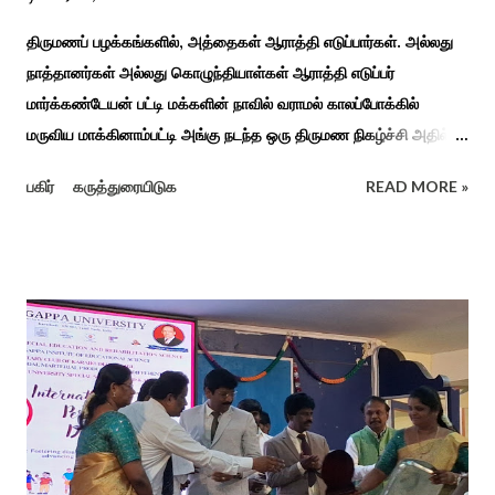
திருமணப் பழக்கங்களில், அத்தைகள் ஆராத்தி எடுப்பார்கள். அல்லது
நாத்தானர்கள் அல்லது கொழுந்தியாள்கள் ஆராத்தி எடுப்பர்
மார்க்கண்டேயன் பட்டி மக்களின் நாவில் வராமல் காலப்போக்கில்
மருவிய மாக்கினாம்பட்டி அங்கு நடந்த ஒரு திருமண நிகழ்ச்சி அதில்
மாப்பிள்ளை அழைப்பு நிகழ்ச்சியில் வரவேற்றுத் கேலி செய்து
பகிர்
கருத்துரையிடுக
READ MORE »
ஆராத்தியெடுத்த கொழுந்தியாள்கள் பாடிய ஆராத்தி பாட்டு ஒன்று 30
வருடம் முன் இப்படி நடந்ததுண்டு அது காலங்கடந்து தற்போது தாலாட்டு
உள்பட பல பாடல்கள் காலத்தால் மறைந்தும் காலச்சுவட்டில் கரைந்தும்
போய் பட ஆட்கள் இல்லாத நிலையில் தற்போது ஒரு ஆரத்திப் பாடல்
வைரலாகிகி யது. தமிழகத்தில் ஒவ்வொரு குடும்பத்திற்கும் திருமணப்
பழக்க வழக்கங்கள் ஜாதிய சமூக ரீதியாக வேறுபடும். அந்த வகையில்,
ஆராத்தி எடுக்கும் முறையும் சற்று வேறுபடுடன் தான் இருக்கும்.அப்படி
திருமணம் ஒன்றில் கொழுந்தியாள்கள் மூன்று பேர் இணைந்து
மாப்பிள்ளைக்கு ஆராத்தி எடுத்துள்ளனர். அப்போது மாப்பிள்ளையைக்
கேலியாக நகைச்சுவை உணர்வு பொங்க பாடிய வரிகளை வைத்து