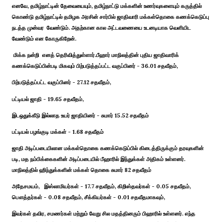
எனவே, தமிழ்நாட்டின் தேவையையும், தமிழ்நாட்டு மக்களின் உணர்வுகளையும் கருத்தில்
கொண்டு தமிழ்நாட்டில் தமிழக அரசின் சார்பில் ஜாதிவாரி மக்கள்தொகை கணக்கெடுப்பு
நடத்த முன்வர வேண்டும். அதற்கான கால அட்டவணையை உடனடியாக வெளியிட
வேண்டும் என கோருகிறேன்.
மிக்க நன்றி எனத் தெரிவித்துள்ளார்.பீஹார் மாநிலத்தின் புதிய ஜாதிவாரிக்
கணக்கெடுப்பின்படி மிகவும் பிற்படுத்தப்பட்ட வகுப்பினர் - 36.01 சதவீதம்,
பிற்படுத்தப்பட்ட வகுப்பினர் - 27.12 சதவீதம்,
பட்டியல் ஜாதி - 19.65 சதவீதம்,
இடஒதுக்கீடு இல்லாத உயர் ஜாதியினர் - சுமார் 15.52 சதவீதம்
பட்டியல் பழங்குடி மக்கள் - 1.68 சதவீதம்
ஜாதி அடிப்படையிலான மக்கள்தொகை கணக்கெடுப்பில் கிடைத்திருக்கும் தரவுகளின்
படி, மத நம்பிக்கைகளின் அடிப்படையில் பீஹாரில் இந்துக்கள் அதிகம் உள்ளனர்.
மாநிலத்தில் ஹிந்துக்களின் மக்கள் தொகை சுமார் 82 சதவீதம்
அதேசமயம், இஸ்லாமியர்கள் - 17.7 சதவீதம், கிறிஸ்தவர்கள் - 0.05 சதவீதம்,
பௌத்தர்கள் - 0.08 சதவீதம், சீக்கியர்கள் - 0.01 சதவீதமாகவும்,
இவர்கள் தவிர, சமணர்கள் மற்றும் வேறு சில மதத்தினரும் பிஹாரில் உள்ளனர். எந்த