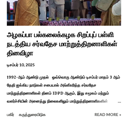
அவர்கள் பாடிய பாடல் இணையதளத்தில் வைரலாகிறது.“மாடு மேய்த்த
மச்சான்” என...
அழகப்பா பல்கலைக்கழக சிறப்புப் பள்ளி
நடத்திய சர்வதேச மாற்றுத்திறனாளிகள்
தினவிழா
டிசம்பர் 10, 2025
1992-ஆம் ஆண்டு முதல் ஒவ்வொரு ஆண்டும் டிசம்பர் மாதம் 3 ஆம்
தேதி ஐக்கிய நாடுகள் சபையால் அங்கீகரித்த சர்வதேச
மாற்றுத்திறனாளிகள் தினம் IDPD ஆகும், இது சமூகம் மற்றும்
வளர்ச்சியின் அனைத்து நிலைகளிலும் மாற்றுத்திறனாளிகளின்
உரிமைகள், நல்வாழ்வு மற்றும் பங்கேற்பை மேம்படுத்துவதை
பகிர்
கருத்துரையிடுக
READ MORE »
நோக்கமாகக் கொண்டது. சமூகத்தில் மாற்றுத்திறனாளிகளின்
பங்களிப்பை அங்கீகரித்தல். அவர்களின் உரிமைகளை வலியுறுத்துதல்.