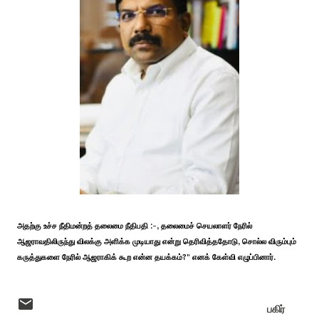
அதற்கு உச்ச நீதிமன்றத் தலைமை நீதிபதி :-, தலைமைச் செயலாளர் நேரில்
ஆஜராவதிலிருந்து விலக்கு அளிக்க முடியாது என்று தெரிவித்ததோடு, சொல்ல விரும்பும்
கருத்துகளை நேரில் ஆஜராகிக் கூற என்ன தயக்கம்?" எனக் கேள்வி எழுப்பினார்.
பகிர்