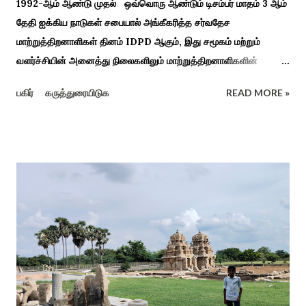
1992-ஆம் ஆண்டு முதல் ஒவ்வொரு ஆண்டும் டிசம்பர் மாதம் 3 ஆம்
தேதி ஐக்கிய நாடுகள் சபையால் அங்கீகரித்த சர்வதேச
மாற்றுத்திறனாளிகள் தினம் IDPD ஆகும், இது சமூகம் மற்றும்
வளர்ச்சியின் அனைத்து நிலைகளிலும் மாற்றுத்திறனாளிகளின்
உரிமைகள், நல்வாழ்வு மற்றும் பங்கேற்பை மேம்படுத்துவதை
பகிர்
கருத்துரையிடுக
READ MORE »
நோக்கமாகக் கொண்டது. சமூகத்தில் மாற்றுத்திறனாளிகளின்
பங்களிப்பை அங்கீகரித்தல். அவர்களின் உரிமைகளை வலியுறுத்துதல்.
அவர்களின் நல்வாழ்வு மற்றும் உள்ளடக்கிய வளர்ச்சியை
ஊக்குவித்தல். இந்த நாளில் உலகெங்கிலும் பல்வேறு விழிப்புணர்வு
நிகழ்ச்சிகள், கருத்தரங்குகள் மற்றும் உதவிகள் வழங்கும் விழாக்கள்
நடத்தப்படுகின்றன. அதை இந்த ஆண்டு காரைக்குடி அழகப்பா
பல்கலைக்கழகத்தின் சிறப்புக் கல்வி மற்றும் மறுவாழ்வு அறிவியல்
துறை, மற்றும் டாக்டர் அழகப்பா கல்வி அறிவியல் நிறுவனம் , மற்றும்
காரைக்குடி ஹெரிடேஜ் ரோட்டரி கிளப், மற்றும் மாற்றுத்
திறனாளிகளுக்கான மல்டிமோடல் மெட்டீரியல் உற்பத்திக்கான மையம்,
மற்றும் ஐடி மற்றும் ஆட்டிசத்திற்கான அழகப்பா பல்கலைக்கழக