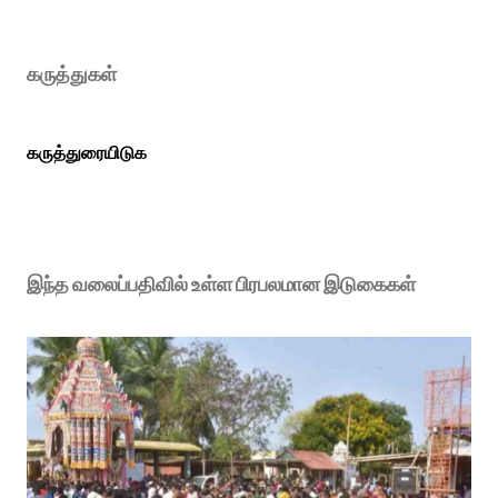
கருத்துகள்
கருத்துரையிடுக
இந்த வலைப்பதிவில் உள்ள பிரபலமான இடுகைகள்