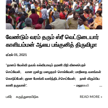
வேண்டும் வரம் தரும் ஸ்ரீ வெட்டுடையார்
காளியம்மன் ஆலய பங்குனித் திருவிழா
ஏப்ரல் 01, 2021
"தானம் வேள்வி தவங் கல்வியாவும் தரணி மீதி விலைபெறச்
செய்வேன், வான மூன்று மழைதரச் சொல்வேன்; மாறிலாத வளங்கள்
கொடுப்பேன்; ஞான மோங்கி வளர்ந்திடச்செய்வேன்; நான் விரும்பிய
காளி தருவாள்". - மஹாகவி
பாரதியார் சிவகங்கையிலிருந்து பத்துக் கி.மீ. தொலைவிலுள்ள
பகிர்
கருத்துரையிடுக
READ MORE »
கொல்லங்குடி கிராம பக்தரின் கனவில் அய்யனார் தோன்றி
ஈச்சமரகாட்டில் குடி கொண்டு இருப்பதாகவும் தன்னை வெளியே