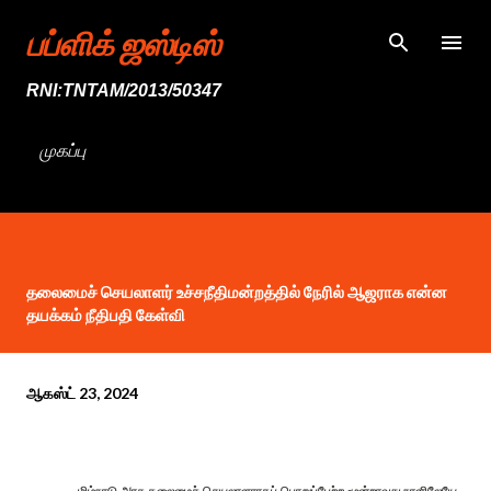
முதன்மை உள்ளடக்கத்திற்குச் செல்
பப்ளிக் ஜஸ்டிஸ்
RNI:TNTAM/2013/50347
முகப்பு
தலைமைச் செயலாளர் உச்சநீதிமன்றத்தில் நேரில் ஆஜராக என்ன
தயக்கம் நீதிபதி கேள்வி
ஆகஸ்ட் 23, 2024