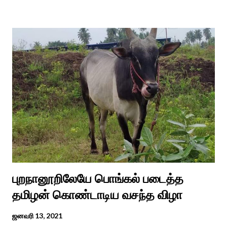
எடுத்து பூஜிக்குமாறு கூற. அவர் தோண்ட வெட்டியதும் சிலை
தென்படவே அந்த அய்யனார் சிலையை எடுத்தனர் அது வெட்டி
எடுத்த அய்யனார் என“வெட்டுடைய அய்யனார்“ நாமம் கோவில்
அமைத்து பூஜித்தனர். ஆங்கிலேய கிழக்கிந்திய ஆட்சியில் சிவகங்கை
இரண்டாம் மன்னர் முத்துவடுகநாதத் தேவர் ஆங்கிலேயரை எதிர்க்க
அவர்களால் காளையார் கோவிலில் இரண்டாம் மனைவி கௌரி
நாச்சியாருடன் கொல்லபட்டார். அவரது முதல் மனைவி
வேலுநாச்சியார...
புறநானூறிலேயே பொங்கல் படைத்த
தமிழன் கொண்டாடிய வசந்த விழா
ஜனவரி 13, 2021