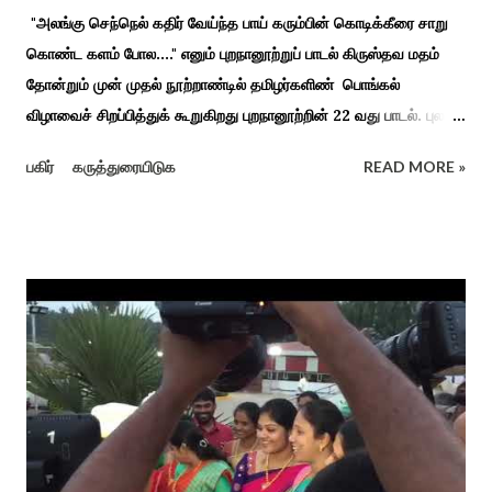
"அலங்கு செந்நெல் கதிர் வேய்ந்த பாய் கரும்பின் கொடிக்கீரை சாறு
கொண்ட களம் போல...." எனும் புறநானூற்றுப் பாடல் கிருஸ்தவ மதம்
தோன்றும் முன் முதல் நூற்றாண்டில் தமிழர்களிண் பொங்கல்
விழாவைச் சிறப்பித்துக் கூறுகிறது புறநானூற்றின் 22 வது பாடல். புலவர்
குறந்தோழியூர் கிழாரால் இயற்றப்பட்டது சாறு கண்ட களம் என
பகிர்
கருத்துரையிடுக
READ MORE »
பொங்கல் விழாவை விவரிக்கிறார். நற்றிணை, குறுந்தொகை,
புறநானூறு, ஐந்குறுநூறு, கலித்தொகை என சங்க இலக்கியங்கள்
பலவும் தைத் திங்கள் என தொடங்கும் பாடல்கள் மூலம் பொங்கலை
பழந்தமிழர் கொண்டாடிய வாழ்வினைப் பாங்காய் பதிவு செய்துள்ளார்.
சங்க இலக்கியங்களுக்கு பின் காலகட்டத்திலும் 'புதுக்கலத்து எழுந்த
தீம்பால் பொங்கல்' என சிறப்பிக்கும் சீவக சிந்தாமணி. காலங்கள்
தோறும் தமிழர்களின் வாழ்வியல் அங்கமாக உள்ள பொங்கல் விழாவில்
தமிழர்கள் சொந்த பிள்ளைகளைப் போல கால்நடைகளை வளர்த்துப்
போற்றி உடன் விளையாடி மகிழ்வதும் இயற்கையுடன் இணைந்த
இயந்திரம் இல்லாத கால வாழ்க்கை முறையாகும். தொடர்ந்து உற்றார்
உறவுகளைக் கண்டு மகிழும் காணும் பொங்கல் இயற்கை, வாழ்வியல்