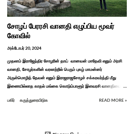
சிறப்புப் பள்ளி சார்பில் இந்த ஆணடு விழா சர்வதேச மாற்று...
சோழப் பேரரசி வானதி எழுப்பிய மூவர்
கோவில்
அக்டோபர் 20, 2024
முதலாம் இராஜேந்திர சோழரின் தாய் வானவன் மாதேவி எனும் அரசி
வானதி, சோழர்களின் வரலாற்றில் பெரும் புகழ் மாமன்னர்
அருள்மொழித் தேவன் எனும் இராஜராஜசோழச் சக்கரவர்த்தி மீது
இணையில்லாத காதல் மங்கை கொடும்பாளூர் இளவரசி வானதியை
"பொன்னியின் செல்வன்" கதை படித்த யாரும் மறக்க முடியாது. சோழர்
பகிர்
கருத்துரையிடுக
READ MORE »
கடற்படையின் பரப்பை இலங்கை வரை சென்று வென்று வந்த
வரலாற்று நிகழ்வுகளின் மூலம் குறுநில மன்னர்கள் அல்லது வேளிர்
துணை நின்றார்கள் அதில் ஈழத்துப் பட்டம் வென்ற கொடும்பாளூர்
வேளிர் மகளான வானதி இளம் வயதிலேயே தாய் தந்தையை