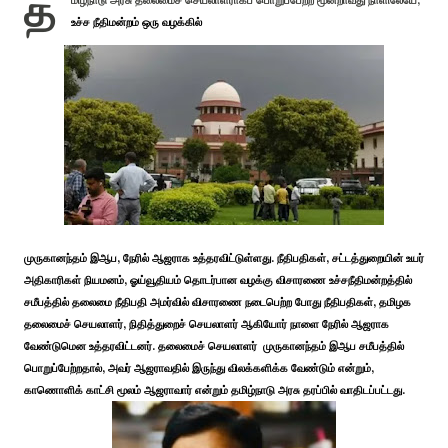
த
மிழ்நாடு அரசு தலைமைச் செயலாளராகப் பொறுப்பேற்ற மூன்றாவது நாளிலேயே,
உச்ச நீதிமன்றம் ஒரு வழக்கில்
முருகானந்தம் இஆப, நேரில் ஆஜராக உத்தரவிட்டுள்ளது. நீதிபதிகள், சட்டத்துறையின் உயர்
அதிகாரிகள் நியமனம், ஓய்வூதியம் தொடர்பான வழக்கு விசாரணை உச்சநீதிமன்றத்தில்
சமீபத்தில் தலைமை நீதிபதி அமர்வில் விசாரணை நடைபெற்ற போது நீதிபதிகள், தமிழக
தலைமைச் செயலாளர், நிதித்துறைச் செயலாளர் ஆகியோர் நாளை நேரில் ஆஜராக
வேண்டுமென உத்தரவிட்டனர். தலைமைச் செயலாளர் முருகானந்தம் இஆப சமீபத்தில்
பொறுப்பேற்றதால், அவர் ஆஜராவதில் இருந்து விலக்களிக்க வேண்டும் என்றும்,
காணொளிக் காட்சி மூலம் ஆஜராவார் என்றும் தமிழ்நாடு அரசு தரப்பில் வாதிடப்பட்டது.