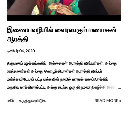
முறை, உறவுகள் சார்ந்த உயிர்ப்பான ...
இணையவழியில் வைரலாகும் மணமகன்
ஆரத்தி
டிசம்பர் 04, 2020
திருமணப் பழக்கங்களில், அத்தைகள் ஆராத்தி எடுப்பார்கள். அல்லது
நாத்தானர்கள் அல்லது கொழுந்தியாள்கள் ஆராத்தி எடுப்பர்
மார்க்கண்டேயன் பட்டி மக்களின் நாவில் வராமல் காலப்போக்கில்
மருவிய மாக்கினாம்பட்டி அங்கு நடந்த ஒரு திருமண நிகழ்ச்சி அதில்
மாப்பிள்ளை அழைப்பு நிகழ்ச்சியில் வரவேற்றுத் கேலி செய்து
பகிர்
கருத்துரையிடுக
READ MORE »
ஆராத்தியெடுத்த கொழுந்தியாள்கள் பாடிய ஆராத்தி பாட்டு ஒன்று 30
வருடம் முன் இப்படி நடந்ததுண்டு அது காலங்கடந்து தற்போது தாலாட்டு
உள்பட பல பாடல்கள் காலத்தால் மறைந்தும் காலச்சுவட்டில் கரைந்தும்
போய் பட ஆட்கள் இல்லாத நிலையில் தற்போது ஒரு ஆரத்திப் பாடல்