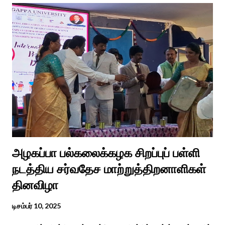
வைரலாகிகி யது. தமிழகத்தில் ஒவ்வொரு குடும்பத்திற்கும் திருமணப்
பழக்க வழக்கங்கள் ஜாதிய சமூக ரீதியாக வேறுபடும். அந்த வகையில்,
ஆராத்தி எடுக்கும் முறையும் சற்று வேறுபடுடன் தான் இருக்கும்.அப்படி
திருமணம் ஒன்றில் கொழுந்தியாள்கள் மூன்று பேர் இணைந்து
மாப்பிள்ளைக்கு ஆராத்தி எடுத்துள்ளனர். அப்போது மாப்பிள்ளையைக்
கேலியாக நகைச்சுவை உணர்வு பொங்க பாடிய வரிகளை வைத்து
அவர்கள் பாடிய பாடல் இணையதளத்தில் வைரலாகிறது.“மாடு மேய்த்த
மச்சான்” என...
அழகப்பா பல்கலைக்கழக சிறப்புப் பள்ளி
நடத்திய சர்வதேச மாற்றுத்திறனாளிகள்
தினவிழா
டிசம்பர் 10, 2025