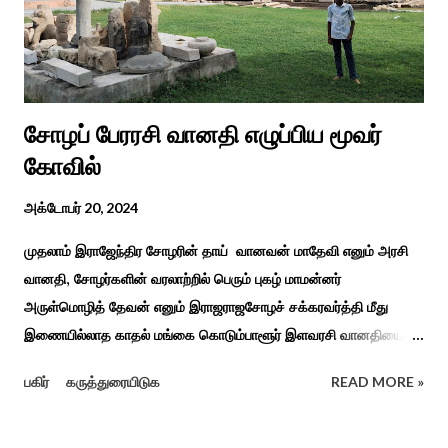
மற்றும் ஐடி மற்றும் ஆட்டிசத்திற்கான அழகப்பா பல்கலைக்கழக
சிறப்புப் பள்ளி சார்பில் இந்த ஆணடு விழா சர்வதேச மாற்று...
சோழப் பேரரசி வானதி எழுப்பிய மூவர்
கோவில்
அக்டோபர் 20, 2024
முதலாம் இராஜேந்திர சோழரின் தாய் வானவன் மாதேவி எனும் அரசி
வானதி, சோழர்களின் வரலாற்றில் பெரும் புகழ் மாமன்னர்
அருள்மொழித் தேவன் எனும் இராஜராஜசோழச் சக்கரவர்த்தி மீது
இணையில்லாத காதல் மங்கை கொடும்பாளூர் இளவரசி வானதியை
"பொன்னியின் செல்வன்" கதை படித்த யாரும் மறக்க முடியாது. சோழர்
பகிர்
கருத்துரையிடுக
READ MORE »
கடற்படையின் பரப்பை இலங்கை வரை சென்று வென்று வந்த
வரலாற்று நிகழ்வுகளின் மூலம் குறுநில மன்னர்கள் அல்லது வேளிர்
துணை நின்றார்கள் அதில் ஈழத்துப் பட்டம் வென்ற கொடும்பாளூர்