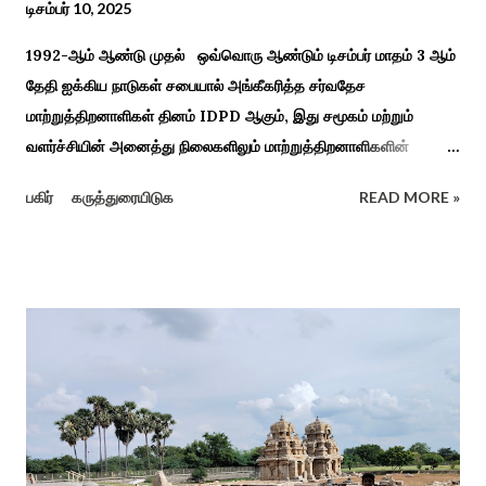
டிசம்பர் 10, 2025
1992-ஆம் ஆண்டு முதல் ஒவ்வொரு ஆண்டும் டிசம்பர் மாதம் 3 ஆம்
தேதி ஐக்கிய நாடுகள் சபையால் அங்கீகரித்த சர்வதேச
மாற்றுத்திறனாளிகள் தினம் IDPD ஆகும், இது சமூகம் மற்றும்
வளர்ச்சியின் அனைத்து நிலைகளிலும் மாற்றுத்திறனாளிகளின்
உரிமைகள், நல்வாழ்வு மற்றும் பங்கேற்பை மேம்படுத்துவதை
பகிர்
கருத்துரையிடுக
READ MORE »
நோக்கமாகக் கொண்டது. சமூகத்தில் மாற்றுத்திறனாளிகளின்
பங்களிப்பை அங்கீகரித்தல். அவர்களின் உரிமைகளை வலியுறுத்துதல்.
அவர்களின் நல்வாழ்வு மற்றும் உள்ளடக்கிய வளர்ச்சியை
ஊக்குவித்தல். இந்த நாளில் உலகெங்கிலும் பல்வேறு விழிப்புணர்வு
நிகழ்ச்சிகள், கருத்தரங்குகள் மற்றும் உதவிகள் வழங்கும் விழாக்கள்
நடத்தப்படுகின்றன. அதை இந்த ஆண்டு காரைக்குடி அழகப்பா
பல்கலைக்கழகத்தின் சிறப்புக் கல்வி மற்றும் மறுவாழ்வு அறிவியல்
துறை, மற்றும் டாக்டர் அழகப்பா கல்வி அறிவியல் நிறுவனம் , மற்றும்
காரைக்குடி ஹெரிடேஜ் ரோட்டரி கிளப், மற்றும் மாற்றுத்
திறனாளிகளுக்கான மல்டிமோடல் மெட்டீரியல் உற்பத்திக்கான மையம்,