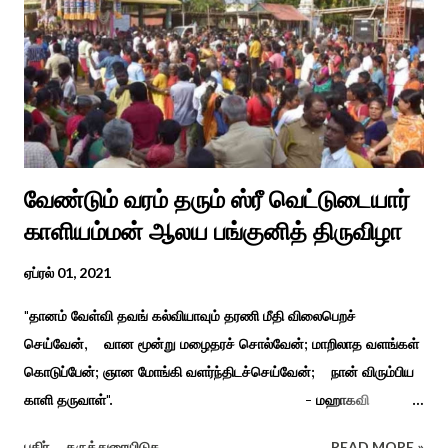
வேண்டும் வரம் தரும் ஸ்ரீ வெட்டுடையார்
காளியம்மன் ஆலய பங்குனித் திருவிழா
ஏப்ரல் 01, 2021
"தானம் வேள்வி தவங் கல்வியாவும் தரணி மீதி விலைபெறச்
செய்வேன், வான மூன்று மழைதரச் சொல்வேன்; மாறிலாத வளங்கள்
கொடுப்பேன்; ஞான மோங்கி வளர்ந்திடச்செய்வேன்; நான் விரும்பிய
காளி தருவாள்". - மஹாகவி
பாரதியார் சிவகங்கையிலிருந்து பத்துக் கி.மீ. தொலைவிலுள்ள
பகிர்
கருத்துரையிடுக
READ MORE »