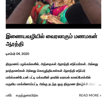
இயந்திரம் இல்லாத கால வாழ்க்கை முறையாகும். தொடர்ந்து உற்றார்
உறவுகளைக் கண்டு மகிழும் காணும் பொங்கல் இயற்கை, வாழ்வியல்
முறை, உறவுகள் சார்ந்த உயிர்ப்பான ...
இணையவழியில் வைரலாகும் மணமகன்
ஆரத்தி
டிசம்பர் 04, 2020
திருமணப் பழக்கங்களில், அத்தைகள் ஆராத்தி எடுப்பார்கள். அல்லது
நாத்தானர்கள் அல்லது கொழுந்தியாள்கள் ஆராத்தி எடுப்பர்
மார்க்கண்டேயன் பட்டி மக்களின் நாவில் வராமல் காலப்போக்கில்
மருவிய மாக்கினாம்பட்டி அங்கு நடந்த ஒரு திருமண நிகழ்ச்சி அதில்
மாப்பிள்ளை அழைப்பு நிகழ்ச்சியில் வரவேற்றுத் கேலி செய்து
பகிர்
கருத்துரையிடுக
READ MORE »
ஆராத்தியெடுத்த கொழுந்தியாள்கள் பாடிய ஆராத்தி பாட்டு ஒன்று 30
வருடம் முன் இப்படி நடந்ததுண்டு அது காலங்கடந்து தற்போது தாலாட்டு