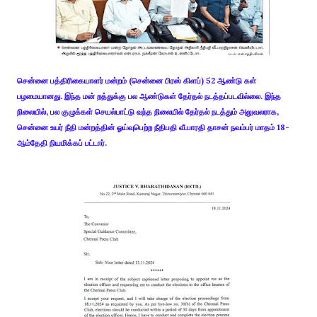
சென்னை பத்திரிகையாளர் மன்றம் (சென்னை பிரஸ் கிளப்) 52 ஆண்டு கள்
பழமையானது. இந்த மன் றத்துக்கு பல ஆண்டுகள் தேர்தல் நடத்தப்படவில்லை. இந்த
நிலையில், பல குழுக்கள் செயல்பாட்டு வந்த நிலையில் தேர்தல் நடத்தும் அலுவலராக,
சென்னை உயர் நீதி மன்றத்தின் ஓய்வுபெற்ற நீதிபதி வீ.பாரதி தாசன் நவம்பர் மாதம் 18-
ஆம்தேதி நியமிக்கப் பட்டார்.