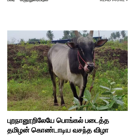
கொல்லங்குடி கிராம பக்தரின் கனவில் அய்யனார் தோன்றி
ஈச்சமரகாட்டில் குடி கொண்டு இருப்பதாகவும் தன்னை வெளியே
எடுத்து பூஜிக்குமாறு கூற. அவர் தோண்ட வெட்டியதும் சிலை
தென்படவே அந்த அய்யனார் சிலையை எடுத்தனர் அது வெட்டி
எடுத்த அய்யனார் என“வெட்டுடைய அய்யனார்“ நாமம் கோவில்
அமைத்து பூஜித்தனர். ஆங்கிலேய கிழக்கிந்திய ஆட்சியில் சிவகங்கை
இரண்டாம் மன்னர் முத்துவடுகநாதத் தேவர் ஆங்கிலேயரை எதிர்க்க
அவர்களால் காளையார் கோவிலில் இரண்டாம் மனைவி கௌரி
நாச்சியாருடன் கொல்லபட்டார். அவரது முதல் மனைவி
வேலுநாச்சியார...
புறநானூறிலேயே பொங்கல் படைத்த
தமிழன் கொண்டாடிய வசந்த விழா