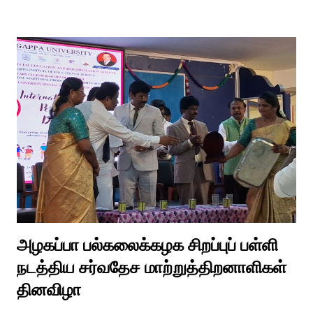
உள்பட பல பாடல்கள் காலத்தால் மறைந்தும் காலச்சுவட்டில் கரைந்தும்
போய் பட ஆட்கள் இல்லாத நிலையில் தற்போது ஒரு ஆரத்திப் பாடல்
வைரலாகிகி யது. தமிழகத்தில் ஒவ்வொரு குடும்பத்திற்கும் திருமணப்
பழக்க வழக்கங்கள் ஜாதிய சமூக ரீதியாக வேறுபடும். அந்த வகையில்,
ஆராத்தி எடுக்கும் முறையும் சற்று வேறுபடுடன் தான் இருக்கும்.அப்படி
திருமணம் ஒன்றில் கொழுந்தியாள்கள் மூன்று பேர் இணைந்து
மாப்பிள்ளைக்கு ஆராத்தி எடுத்துள்ளனர். அப்போது மாப்பிள்ளையைக்
கேலியாக நகைச்சுவை உணர்வு பொங்க பாடிய வரிகளை வைத்து
அவர்கள் பாடிய பாடல் இணையதளத்தில் வைரலாகிறது.“மாடு மேய்த்த
மச்சான்” என...
அழகப்பா பல்கலைக்கழக சிறப்புப் பள்ளி
நடத்திய சர்வதேச மாற்றுத்திறனாளிகள்
தினவிழா