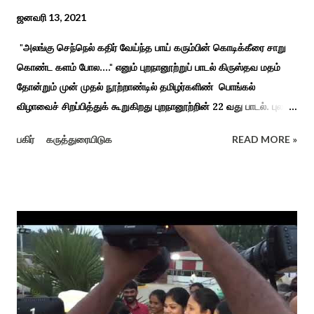
ஜனவரி 13, 2021
"அலங்கு செந்நெல் கதிர் வேய்ந்த பாய் கரும்பின் கொடிக்கீரை சாறு
கொண்ட களம் போல...." எனும் புறநானூற்றுப் பாடல் கிருஸ்தவ மதம்
தோன்றும் முன் முதல் நூற்றாண்டில் தமிழர்களிண் பொங்கல்
விழாவைச் சிறப்பித்துக் கூறுகிறது புறநானூற்றின் 22 வது பாடல். புலவர்
குறந்தோழியூர் கிழாரால் இயற்றப்பட்டது சாறு கண்ட களம் என
பகிர்
கருத்துரையிடுக
READ MORE »
பொங்கல் விழாவை விவரிக்கிறார். நற்றிணை, குறுந்தொகை,
புறநானூறு, ஐந்குறுநூறு, கலித்தொகை என சங்க இலக்கியங்கள்
பலவும் தைத் திங்கள் என தொடங்கும் பாடல்கள் மூலம் பொங்கலை
பழந்தமிழர் கொண்டாடிய வாழ்வினைப் பாங்காய் பதிவு செய்துள்ளார்.
சங்க இலக்கியங்களுக்கு பின் காலகட்டத்திலும் 'புதுக்கலத்து எழுந்த
தீம்பால் பொங்கல்' என சிறப்பிக்கும் சீவக சிந்தாமணி. காலங்கள்
தோறும் தமிழர்களின் வாழ்வியல் அங்கமாக உள்ள பொங்கல் விழாவில்
தமிழர்கள் சொந்த பிள்ளைகளைப் போல கால்நடைகளை வளர்த்துப்
போற்றி உடன் விளையாடி மகிழ்வதும் இயற்கையுடன் இணைந்த