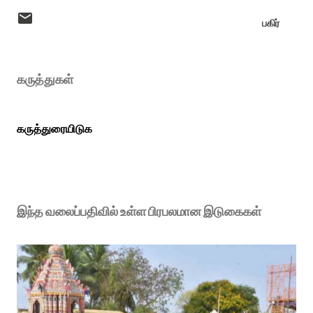
பகிர்
கருத்துகள்
கருத்துரையிடுக
இந்த வலைப்பதிவில் உள்ள பிரபலமான இடுகைகள்