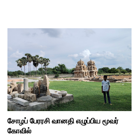
பங்களிப்பை அங்கீகரித்தல். அவர்களின் உரிமைகளை வலியுறுத்துதல்.
அவர்களின் நல்வாழ்வு மற்றும் உள்ளடக்கிய வளர்ச்சியை
ஊக்குவித்தல். இந்த நாளில் உலகெங்கிலும் பல்வேறு விழிப்புணர்வு
நிகழ்ச்சிகள், கருத்தரங்குகள் மற்றும் உதவிகள் வழங்கும் விழாக்கள்
நடத்தப்படுகின்றன. அதை இந்த ஆண்டு காரைக்குடி அழகப்பா
பல்கலைக்கழகத்தின் சிறப்புக் கல்வி மற்றும் மறுவாழ்வு அறிவியல்
துறை, மற்றும் டாக்டர் அழகப்பா கல்வி அறிவியல் நிறுவனம் , மற்றும்
காரைக்குடி ஹெரிடேஜ் ரோட்டரி கிளப், மற்றும் மாற்றுத்
திறனாளிகளுக்கான மல்டிமோடல் மெட்டீரியல் உற்பத்திக்கான மையம்,
மற்றும் ஐடி மற்றும் ஆட்டிசத்திற்கான அழகப்பா பல்கலைக்கழக
சிறப்புப் பள்ளி சார்பில் இந்த ஆணடு விழா சர்வதேச மாற்று...
சோழப் பேரரசி வானதி எழுப்பிய மூவர்
கோவில்