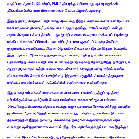
வாதிட்டார். ஆனால், நீதிமன்றம், PMLA தீர்ப்புக்கு எதிரான மறு ஆய்வு மனுக்கள்
தீர்ப்பளிக்கப்படும் வரை விசாரணையைத் தொடர அனுமதி மறுத்தது.
இந்தத் தீர்ப்பு, வெறும் சட்டரீதியானது அல்ல; அது இந்திய அரசியல் அமைப்பின் அடிப்படை
கோட்பாடுகளை நினைவூட்டுகிறது. சட்டம் மற்றும் ஒழுங்கு, மாநிலப் பொறுப்பு என்பது
அரசியல் அமைப்புச் சட்டத்தின் 7-ஆவது அட்டவணையில் தெளிவாகக் கூறப்பட்டுள்ளது.
மத்திய அமலாக்கப் பிரிவுகள், பண மதிப்பழிப்பு பண சூதாட்டம் போன்ற தேசியக்
குற்றங்களில் தலையிடலாம், ஆனால் அது மாநில உரிமைகளை மீறாமல் இருக்க வேண்டும்.
இந்த வழக்கில், அமலாக்கத் துறையின் நடவடிக்கை, மாநிலத்தின் விசாரணைகளை
புறக்கணித்து, அரசியல் ரீதியாகப் பயன்படுத்தப்படுவதாகத் தோன்றுகிறது. தமிழ்நாட்டில்
ஆளும் திமுக அரசு, மத்திய பாஜக அரசுடன் மொழி, தொகுதி வரம்பு மாற்றம் போன்ற
விவகாரங்களில் மோதல் கொண்டுள்ளது. இத்தகைய சூழலில், அமலாக்கத்துறைவை,
மாநிலங்களை இலக்காக்கி, கூட்டாட்சியின் சமநிலையைத் தகர்க்கின்றன.
இது போன்ற சம்பவங்கள், மாநிலங்களின் சுயாட்சியை பலவீனப்படுத்தும் ஆபத்தை
ஏற்படுத்துகின்றன. தமிழ்நாடு போன்ற மாநிலங்கள், தங்கள் உள்ளூர் சட்டங்களை
அமல்படுத்தும் உரிமையை இழக்கக் கூடாது. ஊழல் விசாரணை தேவைப்படுகிறது என்பதில்
ஐயமில்லை; ஆனால், அது நியாயமான, பாரபட்சமற்ற முறையில் நடக்க வேண்டும். உச்ச
நீதிமன்றத்தின் இந்தத் தலையீடு, அமலாக்கத் துறையின் அதிகாரங்களுக்கு வரம்பு
விதிக்கும் முன்னுதாரணமாக அமையும். இது மற்ற மாநிலங்களுக்கும் பாடமாக இருக்கும்.
கூட்டாட்சி அமைப்பின் செயல்பாடு, ஒரு தேசத்தின் வலிமையை அளக்கும் அளவுகோல்.