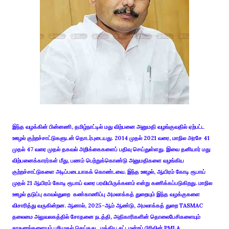
இந்த வழக்கின் பின்னணி, தமிழ்நாட்டில் மது விற்பனை அனுமதி வழங்குவதில் ஏற்பட்ட
ஊழல் குற்றச்சாட்டுகளுடன் தொடர்புடையது. 2014 முதல் 2021 வரை, மாநில அரசே 41
முதல் 47 வரை முதல் தகவல் அறிக்கைகளைப் பதிவு செய்துள்ளது. இவை தனியார் மது
விற்பனைக்காரர்கள் மீது, பணம் பெற்றுக்கொண்டு அனுமதிகளை வழங்கிய
குற்றச்சாட்டுகளை அடிப்படையாகக் கொண்டவை. இந்த ஊழல், ஆயிரம் கோடி ரூபாய்
முதல் 21 ஆயிரம் கோடி ரூபாய் வரை பரவியிருக்கலாம் என்று கணிக்கப்படுகிறது. மாநில
ஊழல் தடுப்பு காவல்துறை கண்காணிப்பு அமலாக்கத் துறையும் இந்த வழக்குகளை
விசாரித்து வருகின்றன. ஆனால், 2025-ஆம் ஆண்டு, அமலாக்கத் துறை TASMAC
தலைமை அலுவலகத்தில் சோதனை நடத்தி, அதிகாரிகளின் தொலைபேசிகளையும்
சாதனங்களையும் பறிமுதல் செய்தது. மத்திய சட்டமன்றப் பிரிவின் PMLA