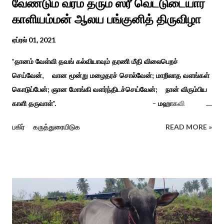
வேண்டும் வரம் தரும் ஸ்ரீ வெட்டுடையார்
காளியம்மன் ஆலய பங்குனித் திருவிழா
ஏப்ரல் 01, 2021
"தானம் வேள்வி தவங் கல்வியாவும் தரணி மீதி விலைபெறச்
செய்வேன், வான மூன்று மழைதரச் சொல்வேன்; மாறிலாத வளங்கள்
கொடுப்பேன்; ஞான மோங்கி வளர்ந்திடச்செய்வேன்; நான் விரும்பிய
காளி தருவாள்". - மஹாகவி
பாரதியார் சிவகங்கையிலிருந்து பத்துக் கி.மீ. தொலைவிலுள்ள
பகிர்
கருத்துரையிடுக
READ MORE »
கொல்லங்குடி கிராம பக்தரின் கனவில் அய்யனார் தோன்றி
ஈச்சமரகாட்டில் குடி கொண்டு இருப்பதாகவும் தன்னை வெளியே
எடுத்து பூஜிக்குமாறு கூற. அவர் தோண்ட வெட்டியதும் சிலை
தென்படவே அந்த அய்யனார் சிலையை எடுத்தனர் அது வெட்டி
எடுத்த அய்யனார் என“வெட்டுடைய அய்யனார்“ நாமம் கோவில்
அமைத்து பூஜித்தனர். ஆங்கிலேய கிழக்கிந்திய ஆட்சியில் சிவகங்கை
இரண்டாம் மன்னர் முத்துவடுகநாதத் தேவர் ஆங்கிலேயரை எதிர்க்க