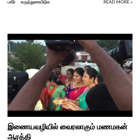
பகிர்
கருத்துரையிடுக
READ MORE »
பொங்கல் விழாவை விவரிக்கிறார். நற்றிணை, குறுந்தொகை,
புறநானூறு, ஐந்குறுநூறு, கலித்தொகை என சங்க இலக்கியங்கள்
பலவும் தைத் திங்கள் என தொடங்கும் பாடல்கள் மூலம் பொங்கலை
பழந்தமிழர் கொண்டாடிய வாழ்வினைப் பாங்காய் பதிவு செய்துள்ளார்.
சங்க இலக்கியங்களுக்கு பின் காலகட்டத்திலும் 'புதுக்கலத்து எழுந்த
தீம்பால் பொங்கல்' என சிறப்பிக்கும் சீவக சிந்தாமணி. காலங்கள்
தோறும் தமிழர்களின் வாழ்வியல் அங்கமாக உள்ள பொங்கல் விழாவில்
தமிழர்கள் சொந்த பிள்ளைகளைப் போல கால்நடைகளை வளர்த்துப்
போற்றி உடன் விளையாடி மகிழ்வதும் இயற்கையுடன் இணைந்த
இயந்திரம் இல்லாத கால வாழ்க்கை முறையாகும். தொடர்ந்து உற்றார்
உறவுகளைக் கண்டு மகிழும் காணும் பொங்கல் இயற்கை, வாழ்வியல்
முறை, உறவுகள் சார்ந்த உயிர்ப்பான ...
இணையவழியில் வைரலாகும் மணமகன்
ஆரத்தி