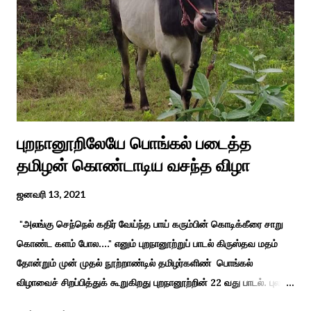
அவர்களால் காளையார் கோவிலில் இரண்டாம் மனைவி கௌரி
நாச்சியாருடன் கொல்லபட்டார். அவரது முதல் மனைவி
வேலுநாச்சியார...
புறநானூறிலேயே பொங்கல் படைத்த
தமிழன் கொண்டாடிய வசந்த விழா
ஜனவரி 13, 2021
"அலங்கு செந்நெல் கதிர் வேய்ந்த பாய் கரும்பின் கொடிக்கீரை சாறு
கொண்ட களம் போல...." எனும் புறநானூற்றுப் பாடல் கிருஸ்தவ மதம்
தோன்றும் முன் முதல் நூற்றாண்டில் தமிழர்களிண் பொங்கல்
விழாவைச் சிறப்பித்துக் கூறுகிறது புறநானூற்றின் 22 வது பாடல். புலவர்
குறந்தோழியூர் கிழாரால் இயற்றப்பட்டது சாறு கண்ட களம் என