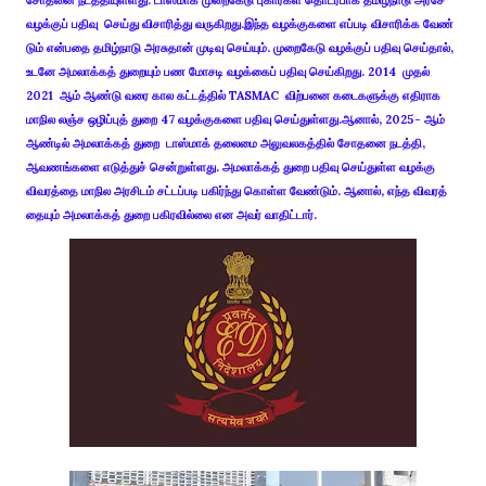
வழக்​குப் பதிவு செய்து விசா​ரித்து வரு​கிறது.இந்த வழக்​கு​களை எப்​படி விசா​ரிக்க வேண்​
டும் என்​பதை தமிழ்​நாடு அரசு​தான் முடிவு செய்​யும். முறை​கேடு வழக்​குப் பதிவு செய்​தால்,
உடனே அமலாக்​கத் துறை​யும் பண மோசடி வழக்​கைப் பதிவு செய்​கிறது. 2014 முதல்
2021 ஆம் ஆண்டு வரை கால கட்​டத்​தில் TASMAC விற்​பனை கடைகளுக்கு எதி​ராக
மாநில லஞ்ச ஒழிப்​புத் துறை 47 வழக்​கு​களை பதிவு செய்​துள்​ளது.ஆனால், 2025- ஆம்
ஆண்டில் அமலாக்​கத் துறை டாஸ்​மாக் தலைமை அலு​வல​கத்​தில் சோதனை நடத்​தி,
ஆவணங்​களை எடுத்​துச் சென்​றுள்​ளது. அமலாக்​கத் துறை பதிவு செய்​துள்ள வழக்கு
விவரத்தை மாநில அரசிடம் சட்​டப்​படி பகிர்ந்து கொள்ள வேண்​டும். ஆனால், எந்த விவரத்​
தை​யும் அமலாக்​கத் துறை பகிர​வில்​லை என அவர் வாதிட்​டார்.