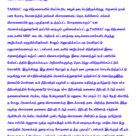
TASMAC மது விற்பனைகளில் மிகப்பெரிய ஊழல் நடைபெற்றிருக்கிறது. அதனால் தான்
பண மோசடி கோணத்தில் நாங்கள் விசாரணையை தொடங்கினோம். எங்கள்
விசாரணையில் ஒரு பகுதிதான் நடத்தப்பட்ட சோதனையாகும்” என
அமலாக்கத்துறையினர் தரப்பில் வாதமும் முன்வைக்கப்பட்டது.TASMAC மது விற்பனைக்
கடைகளில் MRP-யை விட அதிகக் கட்டணத்தை வாடிக்கையாளர்களிடமிருந்து
ஊழியர்கள் வசூலிக்கிறார்கள். மேலும் அனுமதிக்கப்படாத வெளிநாட்டு
மதுபானங்களையும் கூட டாஸ்மாக் கடைகளில் ஊழியர்கள் விற்கிறார்கள்.இவை
அனைத்திலும் லஞ்சப் பணம் விளையாடுகிறது. இவை அனைத்தும் உயர் பணியில்
மேல்மட்டத்தில் இருக்கக்கூடிய அதிகாரிகளுக்கு தொடர்ந்து பகிர்ந்தளிக்கப்பட்டுக்
கொண்டே இருக்கிறது. இது தினம் தோறும் நடக்கும் நடைமுறையாக செயல்படுத்தப்பட்டு
வருகிறது என உச்சநீதிமன்றத்தில் அமலாக்கத்துறையின் குற்றச்சாட்டு அமைந்ததுஇந்த
நிலையில் சென்னை உயர் நீதிமன்றம் வழங்கி ய உத்​தரவை எதிர்த்து தமிழ்​நாடு அரசு உச்ச
நீதி​மன்​றத்​தில் மேல்​முறை​யீடு செய்​தது. உச்ச நீதி​மன்றத் தலைமை நீதிபதி பி.ஆர்.க​வாய்
தலை​மையி​லான அமர்​வு, அந்த மேல்​முறை​யீட்டு மனுவை மே மாதம் 22-ஆம் தேதி விசா​ரித்​
த போது, அமலாக்கத் துறை விசா​ரணைக்கு இடைக்​காலத் தடை விதித்​த நிலை​யில், இந்த
வழக்கு விசா​ரணை தலைமை நீதிபதி பி.ஆர்​.க​வாய், நீதிபதி கே.​வினோத் சந்​திரன்
ஆகியோர் அடங்​கிய அமர்வின் முன்பு நேற்று விசாரணை மீண்​டும் நடந்​தது. தமிழ்​நாடு
அரசு சார்​பில் ஆஜரான மூத்த வழக்​கறிஞர் கபில் சிபல் வாதாடிய​போது மாநில அரசு நிறு​
வனத்​தில் அமலாக்​கத் துறை எப்​படி சோதனை நடத்த முடி​யும்? டாஸ்​மாக் இயக்​குநர் வீட்​டில்
சோதனை நடத்​தி​யுள்​ளது. டாஸ்​மாக் முறை​கேடு புகார்​கள் தொடர்​பாக தமிழ்​நாடு அரசே