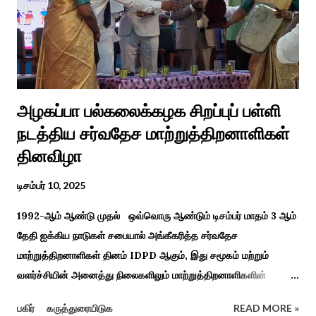
கேலியாக நகைச்சுவை உணர்வு பொங்க பாடிய வரிகளை வைத்து
அவர்கள் பாடிய பாடல் இணையதளத்தில் வைரலாகிறது.“மாடு மேய்த்த
மச்சான்” என...
அழகப்பா பல்கலைக்கழக சிறப்புப் பள்ளி
நடத்திய சர்வதேச மாற்றுத்திறனாளிகள்
தினவிழா
டிசம்பர் 10, 2025
1992-ஆம் ஆண்டு முதல் ஒவ்வொரு ஆண்டும் டிசம்பர் மாதம் 3 ஆம்
தேதி ஐக்கிய நாடுகள் சபையால் அங்கீகரித்த சர்வதேச
மாற்றுத்திறனாளிகள் தினம் IDPD ஆகும், இது சமூகம் மற்றும்
வளர்ச்சியின் அனைத்து நிலைகளிலும் மாற்றுத்திறனாளிகளின்
உரிமைகள், நல்வாழ்வு மற்றும் பங்கேற்பை மேம்படுத்துவதை
பகிர்
கருத்துரையிடுக
READ MORE »
நோக்கமாகக் கொண்டது. சமூகத்தில் மாற்றுத்திறனாளிகளின்