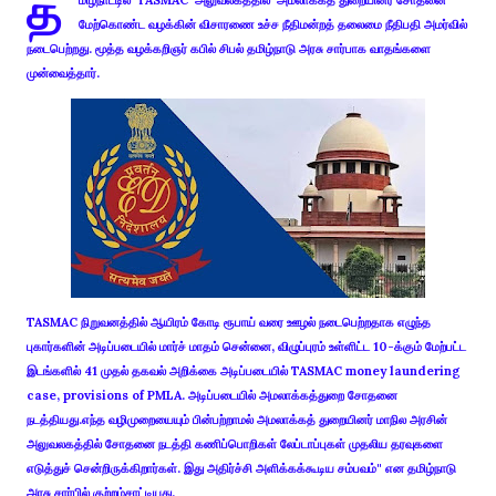
த
மிழ்நாட்டில் TASMAC அலுவலகத்தில் அமலாக்கத் துறையினர் சோதனை
மேற்கொண்ட வழக்கின் விசாரணை உச்ச நீதிமன்றத் தலைமை நீதிபதி அமர்வில்
நடைபெற்றது. மூத்த வழக்கறிஞர் கபில் சிபல் தமிழ்நாடு அரசு சார்பாக வாதங்களை
முன்வைத்தார்.
TASMAC நிறுவனத்தில் ஆயிரம் கோடி ரூபாய் வரை ஊழல் நடைபெற்றதாக எழுந்த
புகார்களின் அடிப்படையில் மார்ச் மாதம் சென்னை, விழுப்புரம் உள்ளிட்ட 10-க்கும் மேற்பட்ட
இடங்களில் 41 முதல் தகவல் அறிக்கை அடிப்படையில் TASMAC money laundering
case, provisions of PMLA. அடிப்படையில் அமலாக்கத்துறை சோதனை
நடத்தியது.எந்த வழிமுறையையும் பின்பற்றாமல் அமலாக்கத் துறையினர் மாநில அரசின்
அலுவலகத்தில் சோதனை நடத்தி கணிப்பொறிகள் லேப்டாப்புகள் முதலிய தரவுகளை
எடுத்துச் சென்றிருக்கிறார்கள். இது அதிர்ச்சி அளிக்கக்கூடிய சம்பவம்" என தமிழ்நாடு
அரசு சார்பில் குற்றம்சாட்டியது.