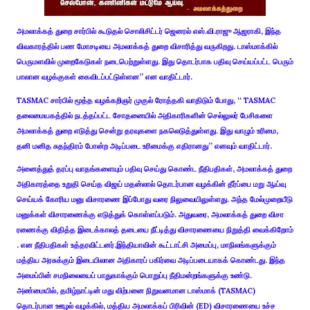
அமலாக்​கத் துறை சார்​பில் கூடு​தல் சொலிசிட்​டர் ஜெனரல் எஸ்​.​வி.​ராஜு ஆஜராகி, இந்த
விவ​காரத்​தில் பண மோசடியை அமலாக்​கத் துறை விசா​ரித்து வரு​கிறது. டாஸ்​மாக்​கில்
பெரு​மள​வில் முறை​கேடு​கள் நடை​பெற்​றுள்​ளது. இது தொடர்​பாக பதிவு செய்​யப்​பட்ட பெரும்​
பாலான வழக்​கு​கள் கைவிடப்​பட்​டுள்​ளன’’ என வாதிட்​டார்.
TASMAC சார்​பில் மூத்த வழக்​கறிஞர் முகுல் ரோத்​தகி வாதிடும் போது, ‘‘ TASMAC
தலை​மையகத்​தில் நடத்​தப்​பட்ட சோதனை​யில் அதி​காரி​களின் செல்​லுலர் பேசிகளை
அமலாக்​கத் துறை எடுத்து சென்று தரவு​களை நகலெடுத்​துள்​ளது. இது வாழும் உரிமை,
தனி மனித சுதந்​திரம் போன்ற அடிப்​படை உரிமைக்கு எதி​ரானது’’ எனவும் வாதிட்​டார்.
அனைத்துத் தரப்பு வாதங்​களை​யும் பதிவு செய்து கொண்ட நீதிப​தி​கள், அமலாக்​கத் துறை
அதி​காரத்தை உறுதி செய்த விஜய் மதன்​லால் தொடர்​பான வழக்​கின் தீர்ப்பை மறு ஆய்வு
செய்யக் கோரிய மனு வி​சா​ரணை​ இப்போது வரை நிலுவையிலுள்​ளது. அந்த மேல்​முறை​யீடு
மனுக்​கள் வி​சா​ரணைக்கு எடுத்​துக் கொள்​ளப்​படும். அது​வரை, அமலாக்​கத் துறை வி​சா​
ரணைக்​கு வி​தித்​த இடைக்​காலத் தடையை நீட்டித்து வி​சா​ரணை​யை நிறுத்​தி வைக்​கிறோம்​
. என நீதிபதிகள்​ உத்​தரவிட்​டனர்​.இந்தியாவின் கூட்டாட்சி அமைப்பு, மாநிலங்களுக்கும்
மத்திய அரசுக்கும் இடையிலான அதிகாரப் பகிர்வை அடிப்படையாகக் கொண்டது. இந்த
அமைப்பின் சமநிலையைப் பாதுகாக்கும் பொறுப்பு நீதிமன்றங்களுக்கு உண்டு.
அண்மையில், தமிழ்நாட்டின் மது விற்பனை நிறுவனமான டாஸ்மாக் (TASMAC)
தொடர்பான ஊழல் வழக்கில், மத்திய அமலாக்கப் பிரிவின் (ED) விசாரணையை உச்ச