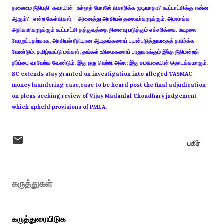
தலைமை நீதிபதி கவாயின் "உள்ளூர் போலீஸ் விசாரிக்க முடியாதா? கூட்டாட்சிக்கு என்ன
ஆகும்?" என்ற கேள்விகள் – அனைத்து அரசியல் தலைவர்களுக்கும், அமலாக்க
அதிகாரிகளுக்கும் கூட்டாட்சி தத்துவத்தை நினைவு படுத்தும் எச்சரிக்கை. ஊழலை
வேரறுப்பதற்காக, அரசியல் ரீதியான ஆயுதங்களைப் பயன்படுத்துவதைத் தவிர்க்க
வேண்டும். தமிழ்நாட்டு மக்கள், தங்கள் உரிமைகளைப் பாதுகாக்கும் இந்த நீதிமன்றத்
தீர்ப்பை வரவேற்க வேண்டும். இது ஒரு வெற்றி அல்ல; இது சமநிலையின் தொடக்கமாகும்.
SC extends stay granted on investigation into alleged TASMAC
money laundering case,case to be heard post the final adjudication
on pleas seeking review of Vijay Madanlal Choudhary judgement
which upheld provisions of PMLA.
பகிர்
கருத்துகள்
கருத்துரையிடுக