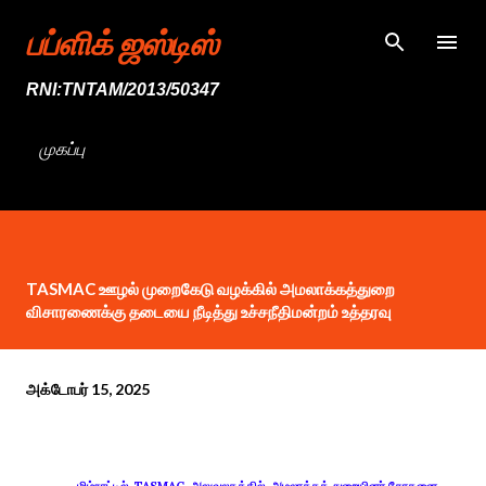
முதன்மை உள்ளடக்கத்திற்குச் செல்
பப்ளிக் ஜஸ்டிஸ்
RNI:TNTAM/2013/50347
முகப்பு
TASMAC ஊழல் முறைகேடு வழக்கில் அமலாக்கத்துறை
விசாரணைக்கு தடையை நீடித்து உச்சநீதிமன்றம் உத்தரவு
அக்டோபர் 15, 2025