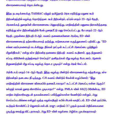
விசாரணையாகத் தொடங்கியது.
இந்த நடவடிக்கைக்கு TASMAC மற்றும் தமிழ்நாடு அரசு எதிர்த்து மதுரை உயர்
நீதிமன்றத்தில் வழக்கு தொடுத்தன. உயர் நீதிமன்றம், ஏப்ரல் மாதம் 23-ஆம் தேதி,
அமலாக்கத் துறையின் விசாரணையை அனுமதித்து, மாநிலத்தின் மனுவை நிராகரித்ததை
எதிர்த்து உச்ச நீதிமன்றத்தில் மேல் முறையீட்டு மனு செய்யப்பட்டது. மே மாதம் 22-ஆம்
தேதி, முதன்மை நீதிபதி பி.ஆர். கவாய் தலைமையிலான அமர்வு, ED-வின்
விசாரணையைத் தற்காலிகமாகத் தடுத்து, கடுமையான கருத்துகளைப் பதிவிட்டது. "ED
எல்லா வரம்புகளையும் கடக்கிறது. நீங்கள் நாட்டின் கூட்டாட்சி அமைப்பை முற்றிலும்
மீறுகிறீர்கள்," என்று உச்ச நீதிமன்ற தலைமை நீதிபதி கவாய் கூறினார். ஒரு நிறுவனம்
எப்படி கிரிமினல் குற்றத்தைச் செய்யும்? தனிநபர்கள் மீது வழக்கு போடலாம், ஆனால்
நிறுவனத்தின் மீது எப்படி வழக்கு தொடர முடியும்? என்று அவர் கேட்டார்.
அக்டோபர் மாதம் 14-ஆம் தேதி, இந்த வழக்கு மீண்டும் விசாரணைக்கு வந்தபோது, உச்ச
நீதிமன்றம் தடையை நீட்டித்தது. CJI கவாய் மீண்டும் கேள்வி எழுப்பினார்: "இது
மாநிலத்தின் விசாரணை உரிமையில் தலையீடாகாதா? கூட்டாட்சி அமைப்பு என்ன ஆகும்?
உள்ளூர் காவல் துறை விசாரிக்க முடியாதா?" என்று. PMLA-வின் 66(2) பிரிவின்படி, ED
மாநில அதிகாரிகளுடன் தகவல்களைப் பகிர்ந்துகொள்ள வேண்டும் என்றும், அது
செய்யப்படவில்லை என்றும் மூத்த வழக்கறிஞர் கபில் சிபால் வாதிட்டார். ED-யின் தரப்பில்,
கூடுதல் சோலிசிட்டர் ஜெனரல் எஸ்.வி. ராஜு, மாநிலம் 37 முதல் தகவல் அறிக்கைகளை
முடித்து வைத்து விட்டதாகவும், அது ED-வின் வழக்கை அழிக்க முயல்வதாகவும்