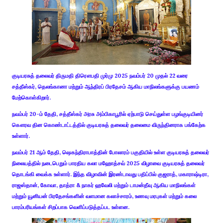
குடியரசுத் தலைவர் திருமதி திரௌபதி முர்மு 2025 நவம்பர் 20 முதல் 22 வரை
சத்தீஸ்கர், தெலங்கானா மற்றும் ஆந்திரப் பிரதேசம் ஆகிய மாநிலங்களுக்கு பயணம்
மேற்கொள்கிறார்.
நவம்பர் 20-ம் தேதி, சத்தீஸ்கர் அரசு அம்பிகாபூரில் ஏற்பாடு செய்துள்ள பழங்குடியினர்
கௌரவ தின கொண்டாட்டத்தில் குடியரசுத் தலைவர் தலைமை விருந்தினராக பங்கேற்க
உள்ளார்.
நவம்பர் 21 ஆம் தேதி, ஷெகந்திராபாத்தின் போலாரம் பகுதியில் உள்ள குடியரசுத் தலைவர்
நிலையத்தில் நடைபெறும் பாரதிய கலா மஹோத்சவ் 2025 விழாவை குடியரசுத் தலைவர்
தொடங்கி வைக்க உள்ளார். இந்த விழாவின் இரண்டாவது பதிப்பில் குஜராத், மகாராஷ்டிரா,
ராஜஸ்தான், கோவா, தாத்ரா & நாகர் ஹவேலி மற்றும் டாமன்தீவு ஆகிய மாநிலங்கள்
மற்றும் யூனியன் பிரதேசங்களின் வளமான கலாச்சாரம், உணவு மரபுகள் மற்றும் கலை
பாரம்பரியங்கள் சிறப்பாக வெளிப்படுத்தப்பட உள்ளன.