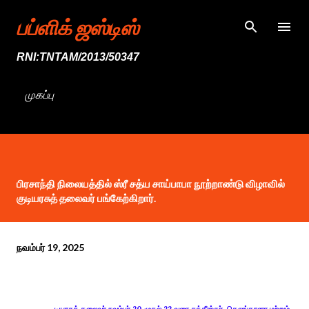
முதன்மை உள்ளடக்கத்திற்குச் செல்
பப்ளிக் ஜஸ்டிஸ்
RNI:TNTAM/2013/50347
முகப்பு
பிரசாந்தி நிலையத்தில் ஸ்ரீ சத்ய சாய்பாபா நூற்றாண்டு விழாவில்
குடியரசுத் தலைவர் பங்கேற்கிறார்.
நவம்பர் 19, 2025