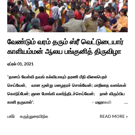
வேண்டும் வரம் தரும் ஸ்ரீ வெட்டுடையார்
காளியம்மன் ஆலய பங்குனித் திருவிழா
ஏப்ரல் 01, 2021
"தானம் வேள்வி தவங் கல்வியாவும் தரணி மீதி விலைபெறச்
செய்வேன், வான மூன்று மழைதரச் சொல்வேன்; மாறிலாத வளங்கள்
கொடுப்பேன்; ஞான மோங்கி வளர்ந்திடச்செய்வேன்; நான் விரும்பிய
காளி தருவாள்". - மஹாகவி
பாரதியார் சிவகங்கையிலிருந்து பத்துக் கி.மீ. தொலைவிலுள்ள
பகிர்
கருத்துரையிடுக
READ MORE »
கொல்லங்குடி கிராம பக்தரின் கனவில் அய்யனார் தோன்றி
ஈச்சமரகாட்டில் குடி கொண்டு இருப்பதாகவும் தன்னை வெளியே