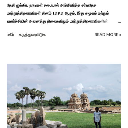
தேதி ஐக்கிய நாடுகள் சபையால் அங்கீகரித்த சர்வதேச
மாற்றுத்திறனாளிகள் தினம் IDPD ஆகும், இது சமூகம் மற்றும்
வளர்ச்சியின் அனைத்து நிலைகளிலும் மாற்றுத்திறனாளிகளின்
உரிமைகள், நல்வாழ்வு மற்றும் பங்கேற்பை மேம்படுத்துவதை
பகிர்
கருத்துரையிடுக
READ MORE »
நோக்கமாகக் கொண்டது. சமூகத்தில் மாற்றுத்திறனாளிகளின்
பங்களிப்பை அங்கீகரித்தல். அவர்களின் உரிமைகளை வலியுறுத்துதல்.
அவர்களின் நல்வாழ்வு மற்றும் உள்ளடக்கிய வளர்ச்சியை
ஊக்குவித்தல். இந்த நாளில் உலகெங்கிலும் பல்வேறு விழிப்புணர்வு
நிகழ்ச்சிகள், கருத்தரங்குகள் மற்றும் உதவிகள் வழங்கும் விழாக்கள்
நடத்தப்படுகின்றன. அதை இந்த ஆண்டு காரைக்குடி அழகப்பா
பல்கலைக்கழகத்தின் சிறப்புக் கல்வி மற்றும் மறுவாழ்வு அறிவியல்
துறை, மற்றும் டாக்டர் அழகப்பா கல்வி அறிவியல் நிறுவனம் , மற்றும்
காரைக்குடி ஹெரிடேஜ் ரோட்டரி கிளப், மற்றும் மாற்றுத்
திறனாளிகளுக்கான மல்டிமோடல் மெட்டீரியல் உற்பத்திக்கான மையம்,
மற்றும் ஐடி மற்றும் ஆட்டிசத்திற்கான அழகப்பா பல்கலைக்கழக
சிறப்புப் பள்ளி சார்பில் இந்த ஆணடு விழா சர்வதேச மாற்று...