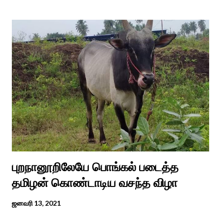
எடுத்து பூஜிக்குமாறு கூற. அவர் தோண்ட வெட்டியதும் சிலை
தென்படவே அந்த அய்யனார் சிலையை எடுத்தனர் அது வெட்டி
எடுத்த அய்யனார் என“வெட்டுடைய அய்யனார்“ நாமம் கோவில்
அமைத்து பூஜித்தனர். ஆங்கிலேய கிழக்கிந்திய ஆட்சியில் சிவகங்கை
இரண்டாம் மன்னர் முத்துவடுகநாதத் தேவர் ஆங்கிலேயரை எதிர்க்க
அவர்களால் காளையார் கோவிலில் இரண்டாம் மனைவி கௌரி
நாச்சியாருடன் கொல்லபட்டார். அவரது முதல் மனைவி
வேலுநாச்சியார...
புறநானூறிலேயே பொங்கல் படைத்த
தமிழன் கொண்டாடிய வசந்த விழா
ஜனவரி 13, 2021