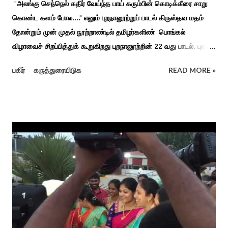
"அலங்கு செந்நெல் கதிர் வேய்ந்த பாய் கரும்பின் கொடிக்கீரை சாறு
கொண்ட களம் போல...." எனும் புறநானூற்றுப் பாடல் கிருஸ்தவ மதம்
தோன்றும் முன் முதல் நூற்றாண்டில் தமிழர்களிண் பொங்கல்
விழாவைச் சிறப்பித்துக் கூறுகிறது புறநானூற்றின் 22 வது பாடல். புலவர்
குறந்தோழியூர் கிழாரால் இயற்றப்பட்டது சாறு கண்ட களம் என
பகிர்
கருத்துரையிடுக
READ MORE »
பொங்கல் விழாவை விவரிக்கிறார். நற்றிணை, குறுந்தொகை,
புறநானூறு, ஐந்குறுநூறு, கலித்தொகை என சங்க இலக்கியங்கள்
பலவும் தைத் திங்கள் என தொடங்கும் பாடல்கள் மூலம் பொங்கலை
பழந்தமிழர் கொண்டாடிய வாழ்வினைப் பாங்காய் பதிவு செய்துள்ளார்.
சங்க இலக்கியங்களுக்கு பின் காலகட்டத்திலும் 'புதுக்கலத்து எழுந்த
தீம்பால் பொங்கல்' என சிறப்பிக்கும் சீவக சிந்தாமணி. காலங்கள்
தோறும் தமிழர்களின் வாழ்வியல் அங்கமாக உள்ள பொங்கல் விழாவில்
தமிழர்கள் சொந்த பிள்ளைகளைப் போல கால்நடைகளை வளர்த்துப்
போற்றி உடன் விளையாடி மகிழ்வதும் இயற்கையுடன் இணைந்த
இயந்திரம் இல்லாத கால வாழ்க்கை முறையாகும். தொடர்ந்து உற்றார்
உறவுகளைக் கண்டு மகிழும் காணும் பொங்கல் இயற்கை, வாழ்வியல்