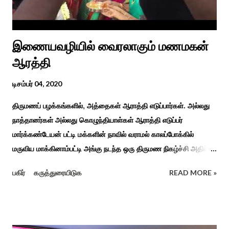
முறை, உறவுகள் சார்ந்த உயிர்ப்பான ...
இணையவழியில் வைரலாகும் மணமகன்
ஆரத்தி
டிசம்பர் 04, 2020
திருமணப் பழக்கங்களில், அத்தைகள் ஆராத்தி எடுப்பார்கள். அல்லது
நாத்தானர்கள் அல்லது கொழுந்தியாள்கள் ஆராத்தி எடுப்பர்
மார்க்கண்டேயன் பட்டி மக்களின் நாவில் வராமல் காலப்போக்கில்
மருவிய மாக்கினாம்பட்டி அங்கு நடந்த ஒரு திருமண நிகழ்ச்சி அதில்
மாப்பிள்ளை அழைப்பு நிகழ்ச்சியில் வரவேற்றுத் கேலி செய்து
பகிர்
கருத்துரையிடுக
READ MORE »
ஆராத்தியெடுத்த கொழுந்தியாள்கள் பாடிய ஆராத்தி பாட்டு ஒன்று 30
வருடம் முன் இப்படி நடந்ததுண்டு அது காலங்கடந்து தற்போது தாலாட்டு
உள்பட பல பாடல்கள் காலத்தால் மறைந்தும் காலச்சுவட்டில் கரைந்தும்
போய் பட ஆட்கள் இல்லாத நிலையில் தற்போது ஒரு ஆரத்திப் பாடல்