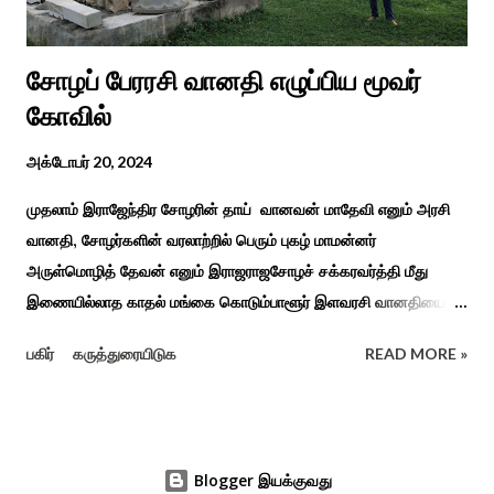
சோழப் பேரரசி வானதி எழுப்பிய மூவர்
கோவில்
அக்டோபர் 20, 2024
முதலாம் இராஜேந்திர சோழரின் தாய் வானவன் மாதேவி எனும் அரசி
வானதி, சோழர்களின் வரலாற்றில் பெரும் புகழ் மாமன்னர்
அருள்மொழித் தேவன் எனும் இராஜராஜசோழச் சக்கரவர்த்தி மீது
இணையில்லாத காதல் மங்கை கொடும்பாளூர் இளவரசி வானதியை
"பொன்னியின் செல்வன்" கதை படித்த யாரும் மறக்க முடியாது. சோழர்
பகிர்
கருத்துரையிடுக
READ MORE »
கடற்படையின் பரப்பை இலங்கை வரை சென்று வென்று வந்த
வரலாற்று நிகழ்வுகளின் மூலம் குறுநில மன்னர்கள் அல்லது வேளிர்
துணை நின்றார்கள் அதில் ஈழத்துப் பட்டம் வென்ற கொடும்பாளூர்
வேளிர் மகளான வானதி இளம் வயதிலேயே தாய் தந்தையை
Blogger இயக்குவது
இழந்தவர். கொடும்பாளூர் சிற்றரசன் அதாவது வேளிர் சோழ