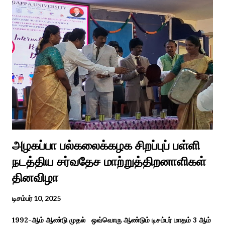
வைரலாகிகி யது. தமிழகத்தில் ஒவ்வொரு குடும்பத்திற்கும் திருமணப்
பழக்க வழக்கங்கள் ஜாதிய சமூக ரீதியாக வேறுபடும். அந்த வகையில்,
ஆராத்தி எடுக்கும் முறையும் சற்று வேறுபடுடன் தான் இருக்கும்.அப்படி
திருமணம் ஒன்றில் கொழுந்தியாள்கள் மூன்று பேர் இணைந்து
மாப்பிள்ளைக்கு ஆராத்தி எடுத்துள்ளனர். அப்போது மாப்பிள்ளையைக்
கேலியாக நகைச்சுவை உணர்வு பொங்க பாடிய வரிகளை வைத்து
அவர்கள் பாடிய பாடல் இணையதளத்தில் வைரலாகிறது.“மாடு மேய்த்த
மச்சான்” என...
அழகப்பா பல்கலைக்கழக சிறப்புப் பள்ளி
நடத்திய சர்வதேச மாற்றுத்திறனாளிகள்
தினவிழா
டிசம்பர் 10, 2025
1992-ஆம் ஆண்டு முதல் ஒவ்வொரு ஆண்டும் டிசம்பர் மாதம் 3 ஆம்