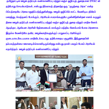
தமிழ்நாட்டில் ஊழல் தடுப்புக் கண்காணிப்பு மற்றும் லஞ்ச ஒழிப்புத் துறையான DVAC ன்
தற்போது செயல்பாடுகள், என்பது நிர்வாகத் திறனற்ற ஒரு "குழந்தை அரசு" என்ற
பிம்பத்தையே அவை உறுதிப்படுத்துகின்றது. ஊழல் ஒழிப்பில் காட்ட வேண்டிய தீவிரம்
மறைந்து, மெத்தனப் போக்கும், அரசியல் சமரசங்களுமே முன்னிற்கின்றன எனக் கருதும்
நிலை ஊழல் தடுப்புக் கண்காணிப்பு மற்றும் லஞ்ச ஒழிப்புத் துறை மற்றும் மாநில லோக்
ஆயுக்தா, ஆகியன அரசின் நேர்மையைக் காக்கும் மத்திய லோக்பால் போல அரணாக
இருக்க வேண்டுமே தவிர, ஊழல்வாதிகளுக்குப் பாதுகாப்பு அளிக்கும்
குடையாக,கேடயமாக மாறிவிடக்கூடாது. தற்போதைய சூழலில், இத்துறையின்
நம்பகத்தன்மை ஊசலாடிக்கொண்டிருக்கிறது என்பது தான் பலரும் பேசும் அரசியல்
எதார்த்தம். ஊழல் தடுப்புக் கண்காணிப்பு மற்றும்