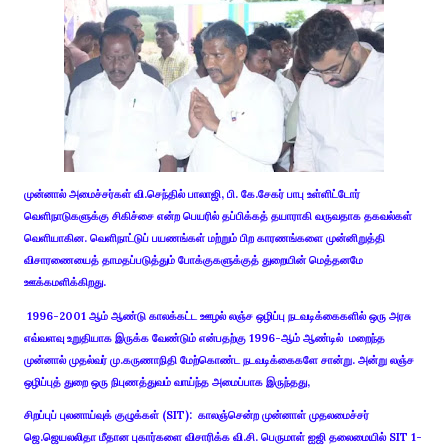
முன்னால் அமைச்சர்கள்
வி.செந்தில் பாலாஜி, பி. கே.சேகர் பாபு உள்ளிட்டோர்
வெளிநாடுகளுக்கு சிகிச்சை என்ற பெயரில் தப்பிக்கத் தயாராகி வருவதாக தகவல்கள்
வெளியாகின. வெளிநாட்டுப் பயணங்கள் மற்றும் பிற காரணங்களை முன்னிறுத்தி
விசாரணையைத் தாமதப்படுத்தும் போக்குகளுக்குத் துறையின் மெத்தனமே
ஊக்கமளிக்கிறது.
1996-2001 ஆம் ஆண்டு காலக்கட்ட ஊழல் லஞ்ச ஒழிப்பு நடவடிக்கைகளில் ஒரு அரசு
எவ்வளவு உறுதியாக இருக்க வேண்டும் என்பதற்கு 1996-ஆம் ஆண்டில் மறைந்த
முன்னால் முதல்வர் மு.கருணாநிதி மேற்கொண்ட நடவடிக்கைகளே சான்று. அன்று லஞ்ச
ஒழிப்புத் துறை ஒரு நிபுணத்துவம் வாய்ந்த அமைப்பாக இருந்தது,
சிறப்புப் புலனாய்வுக் குழுக்கள் (SIT): காலஞ்சென்ற முன்னாள் முதலமைச்சர்
ஜெ.ஜெயலலிதா மீதான புகார்களை விசாரிக்க வி.சி. பெருமாள் ஐஜி தலைமையில் SIT 1-