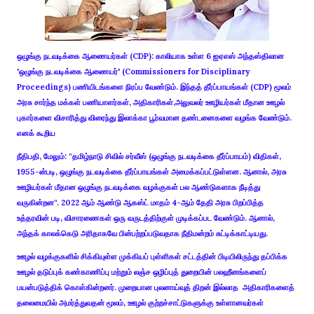
ஒழுங்கு நடவடிக்கை ஆணையர்கள் (CDP): காலியாக உள்ள 6 ஐஏஎஸ் அந்தஸ்திலான
'ஒழுங்கு நடவடிக்கை ஆணையர்' (Commissioners for Disciplinary
Proceedings) பணியிடங்களை நிரப்ப வேண்டும். இந்தத் தீர்ப்பாயங்கள் (CDP) மூலம்
அரசு சார்ந்த மக்கள் பணியாளர்கள், அதிகாரிகள்,அலுவலர் ஊழியர்கள் மீதான ஊழல்
புகார்களை விசாரித்து விரைந்து இலாக்கா பூர்வமான தண்டனைகளை வழங்க வேண்டும்.
எனக் கூறிய
நீதிபதி, மேலும்: "தமிழ்நாடு சிவில் சர்வீஸ் (ஒழுங்கு நடவடிக்கை தீர்ப்பாயம்) விதிகள்,
1955-ன்படி, ஒழுங்கு நடவடிக்கை தீர்ப்பாயங்கள் அமைக்கப்பட்டுள்ளன. ஆனால், அரசு
ஊழியர்கள் மீதான ஒழுங்கு நடவடிக்கை வழக்குகள் பல ஆண்டுகளாக நீடித்து
வருகின்றன". 2022 ஆம் ஆண்டு ஆகஸ்ட் மாதம் 4-ஆம் தேதி அரசு பிறப்பித்த
உத்தரவின் படி, விசாரணைகள் ஒரு வருடத்திற்குள் முடிக்கப்பட வேண்டும். ஆனால்,
அந்தக் காலக்கெடு அரிதாகவே பின்பற்றப்படுவதாக நீதிமன்றம் சுட்டிக்காட்டியது.
ஊழல் வழக்குகளில் சிக்கியுள்ள முக்கியப் புள்ளிகள் சட்டத்தின் பிடியிலிருந்து தப்பிக்க
ஊழல் தடுப்புக் கண்காணிப்பு மற்றும் லஞ்ச ஒழிப்புத் துறையின் பலஹீனங்களைப்
பயன்படுத்திக் கொள்கின்றனர். முறையான புலனாய்வுத் திறன் இல்லாத அதிகாரிகளைத்
தலைமையில் அமர்த்துவதன் மூலம், ஊழல் குற்றச்சாட்டுகளுக்கு உள்ளானவர்கள்