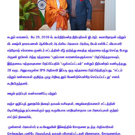
கூறும் காரணம், மே 29, 2026 ல், உயர்நீதிமன்ற நீதிபதிகள் ஜி.ஆர். சுவாமிநாதன் மற்றும்
வி. லக்ஷ்மி நாராயணன் ஆகியோர் அடங்கிய அவகாச அமர்வு, ரியல் எஸ்டேட் வியாபாரி
சந்தோஷ் சர்மாவை குண்டர் சட்டத்தின் கீழ் தடுத்து வைத்த உத்தரவை ரத்து செய்த போது
அருண் ஐபிஎஸ் அந்த உத்தரவை "புறம்பான காரணங்களுக்காக" பிறப்பித்ததாகவும்,
இத்தகைய உத்தரவுகளை பிறப்பிப்பதில் "பழக்கப்பட்டவர்" என்றும் நீதிமன்றம் கண்டித்தது.
28 வருட அனுபவமுள்ள IPS அதிகாரி இப்படி ஒரு உத்தரவை பிறப்பித்திருப்பது, "சட்டம்
மற்றும் உண்மைகள் குறித்த முழு அறிவுடனும் வேண்டுமென்றே செய்யப்பட்டது" எனக்
கூறியிருந்தனர்.
ஊழல் தடுப்புக் கண்காணிப்பு மற்றும்
லஞ்ச ஒழிப்புத் துறையில் நிலவும் தகவல் கசிவுகள், ஊழல்வாதிகளைச் சட்டத்தின்
பிடியிலிருந்து தப்பவைக்கும் ஒரு கருவியாக மாறியுள்ளதாக பல அமைப்புகள் குற்றம்
சாட்டும் நிலையில்,
முன்னாள் அமைச்சர் ஏ.வ.வேலுவின் இல்லத்தில் சோதனை நடத்த அதிகாரிகள்
செல்வதற்கு முன்பே அவருக்குத் தகவல் பரிமாறப்பட்டதன் விளைவாக, சோதனைக்கு