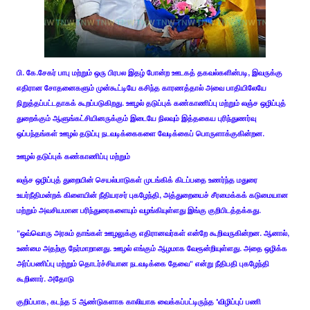
பி. கே.சேகர் பாபு மற்றும் ஒரு பிரபல இதழ் போன்ற ஊடகத் தகவல்களின்படி, இவருக்கு
எதிரான சோதனைகளும் முன்கூட்டியே கசிந்த காரணத்தால் அவை பாதியிலேயே
நிறுத்தப்பட்டதாகக் கூறப்படுகிறது. ஊழல் தடுப்புக் கண்காணிப்பு மற்றும் லஞ்ச ஒழிப்புத்
துறைக்கும் ஆளுங்கட்சியினருக்கும் இடையே நிலவும் இத்தகைய புரிந்துணர்வு
ஒப்பந்தங்கள் ஊழல் தடுப்பு நடவடிக்கைகளை வேடிக்கைப் பொருளாக்குகின்றன.
ஊழல் தடுப்புக் கண்காணிப்பு மற்றும்
லஞ்ச ஒழிப்புத் துறையின் செயல்பாடுகள் முடங்கிக் கிடப்பதை உணர்ந்த மதுரை
உயர்நீதிமன்றக் கிளையின் நீதியரசர் புகழேந்தி, அத்துறையைச் சீரமைக்கக் கடுமையான
மற்றும் அவசியமான பரிந்துரைகளையும் வழங்கியுள்ளது இங்கு குறிபிடத்தக்கது.
"ஒவ்வொரு அரசும் தாங்கள் ஊழலுக்கு எதிரானவர்கள் என்றே கூறிவருகின்றன. ஆனால்,
உண்மை அதற்கு நேர்மாறானது. ஊழல் எங்கும் ஆழமாக வேரூன்றியுள்ளது. அதை ஒழிக்க
அர்ப்பணிப்பு மற்றும் தொடர்ச்சியான நடவடிக்கை தேவை" என்று நீதிபதி புகழேந்தி
கூறினார். அதோடு
குறிப்பாக, கடந்த 5 ஆண்டுகளாக காலியாக வைக்கப்பட்டிருந்த 'விழிப்புப் பணி