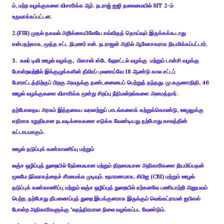
ம், மற்ற வழக்குகளை விசாரிக்க ஆர். நடராஜ் ஐஜி தலைமையில் SIT 2-ம்
உருவாக்கப்பட்டன.
2.(FIR) முதல் தகவல் அறிக்கையிலேயே எவ்விதத் தொய்வும் இருக்கக்கூடாது
என்பதற்காக, மூத்த சட்ட நிபுணர் என். நடராஜன் அதில் ஆலோசகராக நியமிக்கப்பட்டார்.
3. கலர் டிவி ஊழல் வழக்கு, பிளசன் ஸ்டே ஹோட்டல் வழக்கு மற்றும் டான்சி வழக்கு
போன்றவற்றில் இக்குழுக்களின் தீவிரப் புலனாய்வே 18 ஆண்டு கால சட்டப்
போராட்டத்திற்குப் பிறகு அவருக்கு தண்டனையைப் பெற்றுத் தந்தது. மு.கருணாநிதி, 46
ஊழல் வழக்குகளை விசாரிக்க மூன்று சிறப்பு நீதிமன்றங்களை அமைத்தார்.
தற்போதைய அரசும் இத்தகைய வரலாற்றுப் பாடங்களைக் கற்றுக்கொண்டு, ஊழலுக்கு
எதிராக உறுதியான நடவடிக்கைகளை எடுக்க வேண்டியது தற்போது காலத்தின்
கட்டாயமாகும்.
ஊழல் தடுப்புக் கண்காணிப்பு மற்றும்
லஞ்ச ஒழிப்புத் துறையில் நேர்மையான மற்றும் திறமையான அதிகாரிகளை நியமிப்பதன்
மூலமே நிர்வாகத்தைச் சீரமைக்க முடியும். உதாரணமாக, சிபிஐ (CBI) மற்றும் ஊழல்
தடுப்புக் கண்காணிப்பு மற்றும் லஞ்ச ஒழிப்புத் துறையில் ஏற்கனவே பணியாற்றி அனுபவம்
பெற்ற, தற்போது தீயணைப்புத் துறை இயக்குனராக இருக்கும் வெங்கட்ராமன் ஐபிஎஸ்
போன்ற அதிகாரிகளுக்கு 'சுதந்திரமான நிலை வழங்கப்பட வேண்டும்.