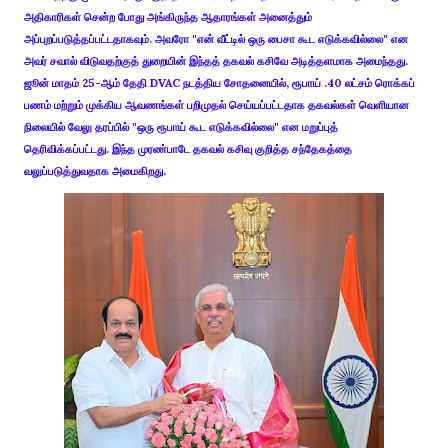
அதிகாரிகள் சென்ற போது அங்கிருந்த ஆதாரங்கள் அனைத்தும்
அப்புறப்படுத்தப்பட்டதாகவும். அவரோ "என் வீட்டில் ஒரு பைசா கூட எடுக்கவில்லை" என
அவர் சவால் விடுவதற்குத் துறையின் இந்தத் தகவல் கசிவே அடித்தளமாக அமைந்தது.
ஜூன் மாதம் 25-ஆம் தேதி DVAC நடத்திய சோதனையில், ரூபாய் .40 லட்சம் ரொக்கப்
பணம் மற்றும் முக்கிய ஆவணங்கள் பறிமுதல் செய்யப்பட்டதாக தகவல்கள் வெளியான
நிலையில் வேலு தரப்பில் "ஒரு ரூபாய் கூட எடுக்கவில்லை" என மறுப்புத்
தெரிவிக்கப்பட்டது. இந்த முரண்பாடே தகவல் கசிவு குறித்த சந்தேகத்தை
வலுப்படுத்துவதாக அமைகிறது.