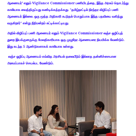
ஆணையர்' எனும் Vigilance Commissioner பணியிடத்தை, இந்த அரசும் தொடர்ந்து
காலியாக வைத்திருப்பது கண்டிக்கத்தக்கது. "தமிழ்நாட்டில் நிரந்தர விழிப்புப் பணி
ஆணையர் இல்லை. ஒரு மூத்த அதிகாரி கூடுதல் பொறுப்பாக இந்த பதவியை வகித்து
வருகிறார்" என்று நீதிமன்றம் சுட்டிக்காட்டியது.
அதில்
விழிப்புப் பணி ஆணையர் எனும் Vigilance Commissioner லஞ்ச ஒழிப்புத்
துறை இயக்குனருக்கு மேலதிகாரியாக ஒரு முழுநேர ஆணையரை நியமிக்க வேண்டும்.
இது கடந்த 5 ஆண்டுகளாகக் காலியாக உள்ளது.
லஞ்ச ஒழிப்பு ஆணையம் எவ்வித அரசியல் தலையீடும் இல்லாத தன்னிச்சையான
அமைப்பாகச் செயல்பட வேண்டும்.