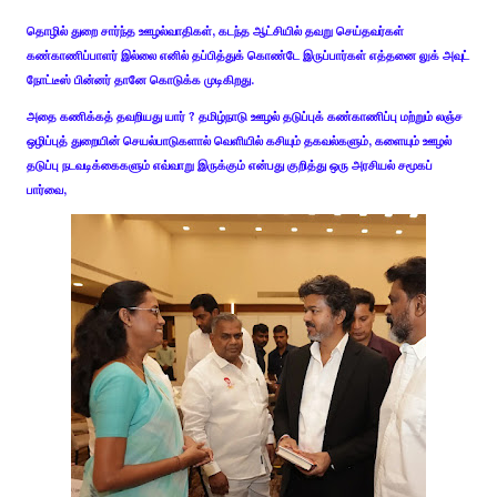
தொழில் துறை சார்ந்த ஊழல்வாதிகள், கடந்த ஆட்சியில் தவறு செய்தவர்கள்
கண்காணிப்பாளர் இல்லை எனில் தப்பித்துக் கொண்டே இருப்பார்கள் எத்தனை லுக் அவுட்
நோட்டீஸ் பின்னர் தானே கொடுக்க முடிகிறது.
அதை கணிக்கத் தவறியது யார் ? தமிழ்நாடு ஊழல் தடுப்புக் கண்காணிப்பு மற்றும் லஞ்ச
ஒழிப்புத் துறையின் செயல்பாடுகளால் வெளியில் கசியும் தகவல்களும், களையும் ஊழல்
தடுப்பு நடவடிக்கைகளும் எவ்வாறு இருக்கும் என்பது குறித்து ஒரு அரசியல் சமூகப்
பார்வை,