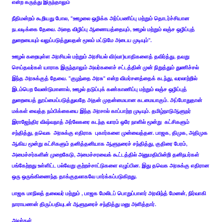
என்ற கருத்து இருந்தாலும்
நீதிமன்றம் கூறியது போல, "ஊழலை ஒழிக்க அர்ப்பணிப்பு மற்றும் தொடர்ச்சியான
நடவடிக்கை தேவை. அதை விழிப்பு ஆணையத்தையும், ஊழல் மற்றும் லஞ்ச ஒழிப்புத்
துறையையும் வலுப்படுத்துவதன் மூலம் மட்டுமே அடைய முடியும்".
ஊழல் கறையுள்ள அரசியல் மற்றும் அரசியல் வி(வா)யாதிகளைத் தவிர்த்து, தவறு
செய்தவர்கள் யாராக இருந்தாலும் அவர்களைச் சட்டத்தின் முன் நிறுத்தும் துணிச்சல்
இந்த அரசுக்குத் தேவை. "குழந்தை அரசு" என்ற விமர்சனத்தைக் கடந்து, வரலாற்றில்
இடம்பெற வேண்டுமானால், ஊழல் தடுப்புக் கண்காணிப்பு மற்றும் லஞ்ச ஒழிப்புத்
துறையைத் தூய்மைப்படுத்துவதே அதன் முதன்மையான கடமையாகும். அப்போதுதான்
மக்கள் வைத்த நம்பிக்கையை இந்த அரசால் காப்பாற்ற முடியும். தமிழ்நாடுஆளுநர்
இராஜேந்திர விஷ்வநாத் அர்லேகரை கடந்த வாரம் ஒரே நாளில் மூன்று கட்சிகளும்
சந்தித்து, தவெக அரசுக்கு எதிராக புகார்களை முன்வைத்தன. பாஜக, திமுக, அதிமுக
ஆகிய மூன்று கட்சிகளும் தனித்தனியாக ஆளுநரைச் சந்தித்து, குதிரை பேரம்,
அமைச்சர்களின் முறைகேடு, அமைச்சரவைக் கூட்டத்தில் அனுமதியின்றி தனிநபர்கள்
பங்கேற்றது உள்ளிட்ட பல்வேறு குற்றச்சாட்டுகளை எழுப்பின. இது தவெக அரசுக்கு எதிரான
ஒரு ஒருங்கிணைந்த தாக்குதலாகவே பார்க்கப்படுகிறது.
பாஜக மாநிலத் தலைவர் மற்றும் , பாஜக மேலிடப் பொறுப்பாளர் அரவிந்த் மேனன், நிர்வாகி
நாராயணன் திருப்பதியுடன் ஆளுநரைச் சந்தித்து மனு அளித்தார்.
அவர்கள்