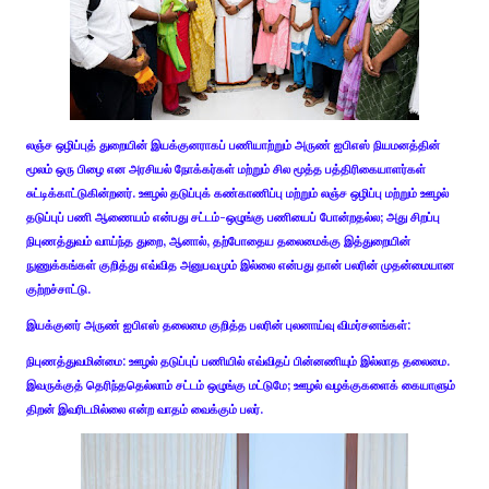
லஞ்ச ஒழிப்புத் துறையின் இயக்குனராகப் பணியாற்றும் அருண் ஐபிஎஸ் நியமனத்தின்
மூலம் ஒரு பிழை என அரசியல் நோக்கர்கள் மற்றும் சில மூத்த பத்திரிகையாளர்கள்
சுட்டிக்காட்டுகின்றனர். ஊழல் தடுப்புக் கண்காணிப்பு மற்றும் லஞ்ச ஒழிப்பு மற்றும் ஊழல்
தடுப்புப் பணி ஆணையம் என்பது சட்டம்-ஒழுங்கு பணியைப் போன்றதல்ல; அது சிறப்பு
நிபுணத்துவம் வாய்ந்த துறை, ஆனால், தற்போதைய தலைமைக்கு இத்துறையின்
நுணுக்கங்கள் குறித்து எவ்வித அனுபவமும் இல்லை என்பது தான் பலரின் முதன்மையான
குற்றச்சாட்டு.
இயக்குனர் அருண் ஐபிஎஸ் தலைமை குறித்த பலரின் புலனாய்வு விமர்சனங்கள்:
நிபுணத்துவமின்மை: ஊழல் தடுப்புப் பணியில் எவ்விதப் பின்னணியும் இல்லாத தலைமை.
இவருக்குத் தெரிந்ததெல்லாம் சட்டம் ஒழுங்கு மட்டுமே; ஊழல் வழக்குகளைக் கையாளும்
திறன் இவரிடமில்லை என்ற வாதம் வைக்கும் பலர்.