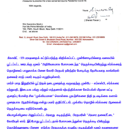
.கோவிட் -19 பரவுவதைக் கட்டுப்படுத்த விதிக்கப்பட்ட முன்னோடியில்லாத வகையில்
பூட்டப்பட்ட ஊரடங்கு மூலம் "அதிவேகமாக மோசமடைந்த" நெருக்கடியிலிருந்து சர்க்கரைத்
தொழிலைப் பாதுகாக்க பினை கோரி பிரதமர் நரேந்திர மோடிக்கு தேசியவாத காங்கிரஸ்
தலைவர் சரத் பவார் கடிதம் எழுதியுள்ளார்.
மார்ச் மாத இறுதியில் பூட்டுதல் நடைமுறைக்கு வருவதற்கு முன்பே - எம்எஸ்பி, சர்க்கரை
ஏற்றுமதி, இடையக பங்கு மற்றும் எத்தனால் உற்பத்திக்கான கேபெக்ஸ் மீதான வட்டி
குறைப்பு போன்ற சில "முக்கியமான" கொள்கை முயற்சிகளை நிதி நடவடிக்கை களால்
முறையாக ஆதரிக்கிறது என்று பவார் குறிப்பிட்டார். முக்கிய தொழில் சர்க்கரை ஆலைகள்
நெருக்கடியை எதிர்கொண்டது.
வியாழக்கிழமை அனுப்பப்பட்ட அவரது கடிதத்தில், பிரதமரின் "அவசர தலையீட்டை"
கோரியுள் ளார். இப்போது பூட்டப்பட்டதால் மோசமடைந்துள்ள நெருக்கடி யிலிருந்து
தொழில்துறையை பிணை எடுக்க பிரதமருக்கு எழுதிய கடிதத்தின் மூலம் கவலைகளை