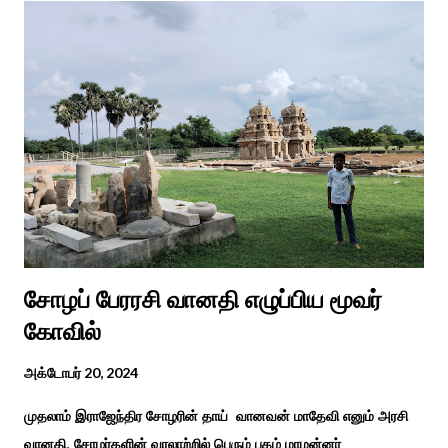
நிகழ்ச்சிகள், கருத்தரங்குகள் மற்றும் உதவிகள் வழங்கும் விழாக்கள்
நடத்தப்படுகின்றன. அதை இந்த ஆண்டு காரைக்குடி அழகப்பா
பல்கலைக்கழகத்தின் சிறப்புக் கல்வி மற்றும் மறுவாழ்வு அறிவியல்
துறை, மற்றும் டாக்டர் அழகப்பா கல்வி அறிவியல் நிறுவனம் , மற்றும்
காரைக்குடி ஹெரிடேஜ் ரோட்டரி கிளப், மற்றும் மாற்றுத்
திறனாளிகளுக்கான மல்டிமோடல் மெட்டீரியல் உற்பத்திக்கான மையம்,
மற்றும் ஐடி மற்றும் ஆட்டிசத்திற்கான அழகப்பா பல்கலைக்கழக
சிறப்புப் பள்ளி சார்பில் இந்த ஆணடு விழா சர்வதேச மாற்று...
சோழப் பேரரசி வானதி எழுப்பிய மூவர்
கோவில்
அக்டோபர் 20, 2024
முதலாம் இராஜேந்திர சோழரின் தாய் வானவன் மாதேவி எனும் அரசி
வானதி, சோழர்களின் வரலாற்றில் பெரும் புகழ் மாமன்னர்