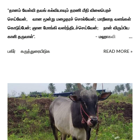
"தானம் வேள்வி தவங் கல்வியாவும் தரணி மீதி விலைபெறச்
செய்வேன், வான மூன்று மழைதரச் சொல்வேன்; மாறிலாத வளங்கள்
கொடுப்பேன்; ஞான மோங்கி வளர்ந்திடச்செய்வேன்; நான் விரும்பிய
காளி தருவாள்". - மஹாகவி
பாரதியார் சிவகங்கையிலிருந்து பத்துக் கி.மீ. தொலைவிலுள்ள
பகிர்
கருத்துரையிடுக
READ MORE »
கொல்லங்குடி கிராம பக்தரின் கனவில் அய்யனார் தோன்றி
ஈச்சமரகாட்டில் குடி கொண்டு இருப்பதாகவும் தன்னை வெளியே
எடுத்து பூஜிக்குமாறு கூற. அவர் தோண்ட வெட்டியதும் சிலை
தென்படவே அந்த அய்யனார் சிலையை எடுத்தனர் அது வெட்டி
எடுத்த அய்யனார் என“வெட்டுடைய அய்யனார்“ நாமம் கோவில்
அமைத்து பூஜித்தனர். ஆங்கிலேய கிழக்கிந்திய ஆட்சியில் சிவகங்கை
இரண்டாம் மன்னர் முத்துவடுகநாதத் தேவர் ஆங்கிலேயரை எதிர்க்க
அவர்களால் காளையார் கோவிலில் இரண்டாம் மனைவி கௌரி
நாச்சியாருடன் கொல்லபட்டார். அவரது முதல் மனைவி
வேலுநாச்சியார...