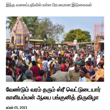
இந்த வலைப்பதிவில் உள்ள பிரபலமான இடுகைகள்
வேண்டும் வரம் தரும் ஸ்ரீ வெட்டுடையார்
காளியம்மன் ஆலய பங்குனித் திருவிழா
ஏப்ரல் 01, 2021