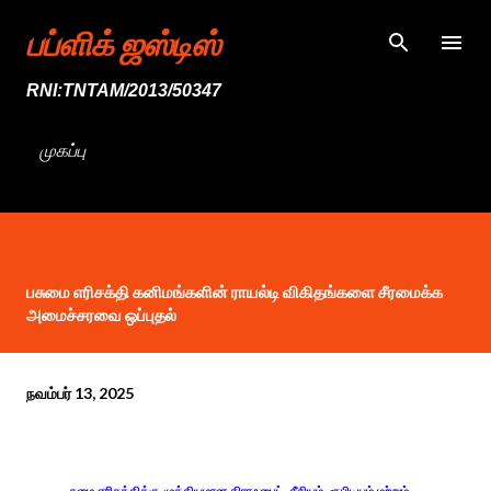
முதன்மை உள்ளடக்கத்திற்குச் செல்
பப்ளிக் ஜஸ்டிஸ்
RNI:TNTAM/2013/50347
முகப்பு
பசுமை எரிசக்தி கனிமங்களின் ராயல்டி விகிதங்களை சீரமைக்க
அமைச்சரவை ஒப்புதல்
நவம்பர் 13, 2025