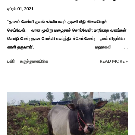
ஏப்ரல் 01, 2021
"தானம் வேள்வி தவங் கல்வியாவும் தரணி மீதி விலைபெறச்
செய்வேன், வான மூன்று மழைதரச் சொல்வேன்; மாறிலாத வளங்கள்
கொடுப்பேன்; ஞான மோங்கி வளர்ந்திடச்செய்வேன்; நான் விரும்பிய
காளி தருவாள்". - மஹாகவி
பாரதியார் சிவகங்கையிலிருந்து பத்துக் கி.மீ. தொலைவிலுள்ள
பகிர்
கருத்துரையிடுக
READ MORE »
கொல்லங்குடி கிராம பக்தரின் கனவில் அய்யனார் தோன்றி
ஈச்சமரகாட்டில் குடி கொண்டு இருப்பதாகவும் தன்னை வெளியே
எடுத்து பூஜிக்குமாறு கூற. அவர் தோண்ட வெட்டியதும் சிலை
தென்படவே அந்த அய்யனார் சிலையை எடுத்தனர் அது வெட்டி
எடுத்த அய்யனார் என“வெட்டுடைய அய்யனார்“ நாமம் கோவில்
அமைத்து பூஜித்தனர். ஆங்கிலேய கிழக்கிந்திய ஆட்சியில் சிவகங்கை
இரண்டாம் மன்னர் முத்துவடுகநாதத் தேவர் ஆங்கிலேயரை எதிர்க்க
அவர்களால் காளையார் கோவிலில் இரண்டாம் மனைவி கௌரி
நாச்சியாருடன் கொல்லபட்டார். அவரது முதல் மனைவி