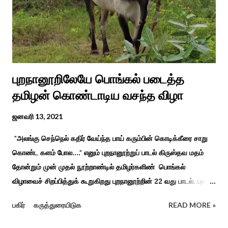
வேலுநாச்சியார...
புறநானூறிலேயே பொங்கல் படைத்த
தமிழன் கொண்டாடிய வசந்த விழா
ஜனவரி 13, 2021
"அலங்கு செந்நெல் கதிர் வேய்ந்த பாய் கரும்பின் கொடிக்கீரை சாறு
கொண்ட களம் போல...." எனும் புறநானூற்றுப் பாடல் கிருஸ்தவ மதம்
தோன்றும் முன் முதல் நூற்றாண்டில் தமிழர்களிண் பொங்கல்
விழாவைச் சிறப்பித்துக் கூறுகிறது புறநானூற்றின் 22 வது பாடல். புலவர்
குறந்தோழியூர் கிழாரால் இயற்றப்பட்டது சாறு கண்ட களம் என
பகிர்
கருத்துரையிடுக
READ MORE »
பொங்கல் விழாவை விவரிக்கிறார். நற்றிணை, குறுந்தொகை,
புறநானூறு, ஐந்குறுநூறு, கலித்தொகை என சங்க இலக்கியங்கள்