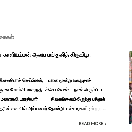
ுகைகள்
ர் காளியம்மன் ஆலய பங்குனித் திருவிழா
ி விலைபெறச் செய்வேன், வான மூன்று மழைதரச்
ான மோங்கி வளர்ந்திடச்செய்வேன்; நான் விரும்பிய
தியார் சிவகங்கையிலிருந்து பத்துக்
ரின் கனவில் அய்யனார் தோன்றி ஈச்சமரகாட்டில் குடி
து பூஜிக்குமாறு கூற. அவர் தோண்ட வெட்டியதும்
READ MORE »
ுத்தனர் அது வெட்டி எடுத்த அய்யனார்