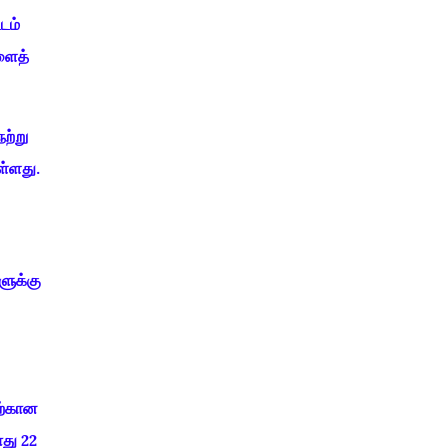
டம்
ளைத்
ற்று
ள்ளது.
ளுக்கு
ிற்கான
ோது 22