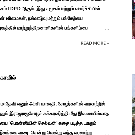
னம் IDPD ஆகும், இது சமூகம் மற்றும் வளர்ச்சியின்
உரிமைகள், நல்வாழ்வு மற்றும் பங்கேற்பை
த்தில் மாற்றுத்திறனாளிகளின் பங்களிப்பை
த்துதல். அவர்களின் நல்வாழ்வு மற்றும் உள்ளடக்கிய
READ MORE »
கிலும் பல்வேறு விழிப்புணர்வு நிகழ்ச்சிகள்,
விழாக்கள் நடத்தப்படுகின்றன. அதை இந்த ஆண்டு
ுக் கல்வி மற்றும் மறுவாழ்வு அறிவியல் துறை, மற்றும்
்றும் காரைக்குடி ஹெரிடேஜ் ரோட்டரி கிளப், மற்றும்
கோவில்
ியல் உற்பத்திக்கான மையம், மற்றும் ஐடி மற்றும்
ுப் பள்ளி சார்பில் இந்த ஆணடு விழா சர்வதேச மாற்று...
மாதேவி எனும் அரசி வானதி, சோழர்களின் வரலாற்றில்
 எனும் இராஜராஜசோழச் சக்கரவர்த்தி மீது இணையில்லாத
ை "பொன்னியின் செல்வன்" கதை படித்த யாரும்
ை இலங்கை வரை சென்று வென்று வந்த வரலாற்று