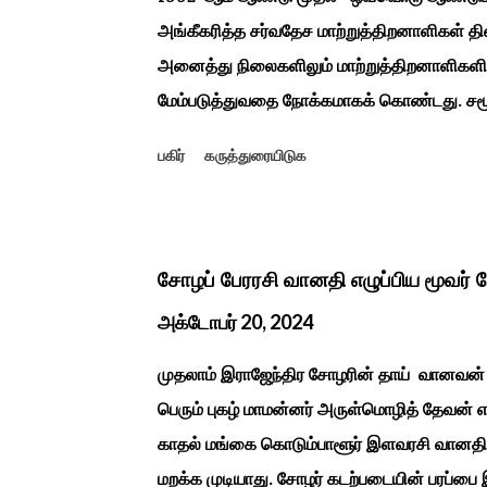
அங்கீகரித்த சர்வதேச மாற்றுத்திறனாளிகள் தி
அனைத்து நிலைகளிலும் மாற்றுத்திறனாளிகளின் 
மேம்படுத்துவதை நோக்கமாகக் கொண்டது. சமூக
அங்கீகரித்தல். அவர்களின் உரிமைகளை வலியுறு
பகிர்
கருத்துரையிடுக
வளர்ச்சியை ஊக்குவித்தல். இந்த நாளில் உலகெங்
கருத்தரங்குகள் மற்றும் உதவிகள் வழங்கும் 
காரைக்குடி அழகப்பா பல்கலைக்கழகத்தின் சிறப்ப
டாக்டர் அழகப்பா கல்வி அறிவியல் நிறுவனம் , மற
சோழப் பேரரசி வானதி எழுப்பிய மூவர் 
மாற்றுத் திறனாளிகளுக்கான மல்டிமோடல் மெட்டீர
அக்டோபர் 20, 2024
ஆட்டிசத்திற்கான அழகப்பா பல்கலைக்கழக சிறப்ப
முதலாம் இராஜேந்திர சோழரின் தாய் வானவன் 
பெரும் புகழ் மாமன்னர் அருள்மொழித் தேவன்
காதல் மங்கை கொடும்பாளூர் இளவரசி வானதிய
மறக்க முடியாது. சோழர் கடற்படையின் பரப்ப