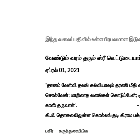
இந்த வலைப்பதிவில் உள்ள பிரபலமான இட
வேண்டும் வரம் தரும் ஸ்ரீ வெட்டுடையா
ஏப்ரல் 01, 2021
"தானம் வேள்வி தவங் கல்வியாவும் தரணி மீத
சொல்வேன்; மாறிலாத வளங்கள் கொடுப்பேன்; ஞ
காளி தருவாள்". - மஹாகவி பார
கி.மீ. தொலைவிலுள்ள கொல்லங்குடி கிராம பக்த
கொண்டு இருப்பதாகவும் தன்னை வெளியே எடுத்
பகிர்
கருத்துரையிடுக
சிலை தென்படவே அந்த அய்யனார் சிலையை எட