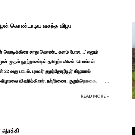
ைத்து பூஜித்தனர். ஆங்கிலேய கிழக்கிந்திய
துவடுகநாதத் தேவர் ஆங்கிலேயரை எதிர்க்க அவர்களால்
நாச்சியாருடன் கொல்லபட்டார். அவரது முதல்
ிழன் கொண்டாடிய வசந்த விழா
ின் கொடிக்கீரை சாறு கொண்ட களம் போல...." எனும்
 முன் முதல் நூற்றாண்டில் தமிழர்களிண் பொங்கல்
ன் 22 வது பாடல். புலவர் குறந்தோழியூர் கிழாரால்
 விழாவை விவரிக்கிறார். நற்றிணை, குறுந்தொகை,
்க இலக்கியங்கள் பலவும் தைத் திங்கள் என தொடங்கும்
READ MORE »
டிய வாழ்வினைப் பாங்காய் பதிவு செய்துள்ளார். சங்க
்கலத்து எழுந்த தீம்பால் பொங்கல்' என சிறப்பிக்கும்
ளின் வாழ்வியல் அங்கமாக உள்ள பொங்கல் விழாவில்
களை வளர்த்துப் போற்றி உடன் விளையாடி மகிழ்வதும்
 ஆரத்தி