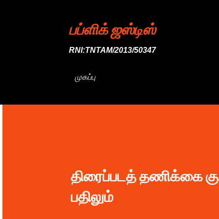
பப்ளிக் ஜஸ்டிஸ்
RNI:TNTAM/2013/50347
முகப்பு
திரைப்படத் தணிக்கை குற
பதிலும்