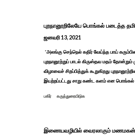
என“வெட்டுடைய அய்யனார்“ நாமம் கோவில் அம
ஆட்சியில் சிவகங்கை இரண்டாம் மன்னர் முத்
காளையார் கோவிலில் இரண்டாம் மனைவி கௌரி 
புறநானூறிலேயே பொங்கல் படைத்த தம
மனைவி வேலுநாச்சியார...
ஜனவரி 13, 2021
"அலங்கு செந்நெல் கதிர் வேய்ந்த பாய் கரும்ப
புறநானூற்றுப் பாடல் கிருஸ்தவ மதம் தோன்றும்
விழாவைச் சிறப்பித்துக் கூறுகிறது புறநானூற்றி
இயற்றப்பட்டது சாறு கண்ட களம் என பொங்கல்
புறநானூறு, ஐந்குறுநூறு, கலித்தொகை என சங
பகிர்
கருத்துரையிடுக
பாடல்கள் மூலம் பொங்கலை பழந்தமிழர் கொண்டா
இலக்கியங்களுக்கு பின் காலகட்டத்திலும் 'புதுக
சீவக சிந்தாமணி. காலங்கள் தோறும் தமிழர்க
தமிழர்கள் சொந்த பிள்ளைகளைப் போல கால்நடை
இணையவழியில் வைரலாகும் மணமகன்