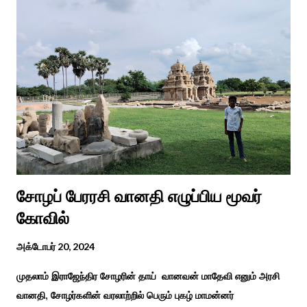
நிகழ்ச்சிகள், கருத்தரங்குகள் மற்றும் உதவிகள் வழங்கும் விழாக்கள்
நடத்தப்படுகின்றன. அதை இந்த ஆண்டு காரைக்குடி அழகப்பா
பல்கலைக்கழகத்தின் சிறப்புக் கல்வி மற்றும் மறுவாழ்வு அறிவியல்
துறை, மற்றும் டாக்டர் அழகப்பா கல்வி அறிவியல் நிறுவனம் , மற்றும்
காரைக்குடி ஹெரிடேஜ் ரோட்டரி கிளப், மற்றும் மாற்றுத்
திறனாளிகளுக்கான மல்டிமோடல் மெட்டீரியல் உற்பத்திக்கான மையம்,
மற்றும் ஐடி மற்றும் ஆட்டிசத்திற்கான அழகப்பா பல்கலைக்கழக
சிறப்புப் பள்ளி சார்பில் இந்த ஆணடு விழா சர்வதேச மாற்று...
சோழப் பேரரசி வானதி எழுப்பிய மூவர்
கோவில்
அக்டோபர் 20, 2024
முதலாம் இராஜேந்திர சோழரின் தாய் வானவன் மாதேவி எனும் அரசி
வானதி, சோழர்களின் வரலாற்றில் பெரும் புகழ் மாமன்னர்