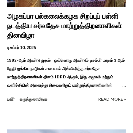
அழகப்பா பல்கலைக்கழக சிறப்புப் பள்ளி
நடத்திய சர்வதேச மாற்றுத்திறனாளிகள்
தினவிழா
டிசம்பர் 10, 2025
1992-ஆம் ஆண்டு முதல் ஒவ்வொரு ஆண்டும் டிசம்பர் மாதம் 3 ஆம்
தேதி ஐக்கிய நாடுகள் சபையால் அங்கீகரித்த சர்வதேச
மாற்றுத்திறனாளிகள் தினம் IDPD ஆகும், இது சமூகம் மற்றும்
வளர்ச்சியின் அனைத்து நிலைகளிலும் மாற்றுத்திறனாளிகளின்
உரிமைகள், நல்வாழ்வு மற்றும் பங்கேற்பை மேம்படுத்துவதை
பகிர்
கருத்துரையிடுக
READ MORE »
நோக்கமாகக் கொண்டது. சமூகத்தில் மாற்றுத்திறனாளிகளின்
பங்களிப்பை அங்கீகரித்தல். அவர்களின் உரிமைகளை வலியுறுத்துதல்.
அவர்களின் நல்வாழ்வு மற்றும் உள்ளடக்கிய வளர்ச்சியை
ஊக்குவித்தல். இந்த நாளில் உலகெங்கிலும் பல்வேறு விழிப்புணர்வு