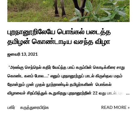
புறநானூறிலேயே பொங்கல் படைத்த
தமிழன் கொண்டாடிய வசந்த விழா
ஜனவரி 13, 2021
"அலங்கு செந்நெல் கதிர் வேய்ந்த பாய் கரும்பின் கொடிக்கீரை சாறு
கொண்ட களம் போல...." எனும் புறநானூற்றுப் பாடல் கிருஸ்தவ மதம்
தோன்றும் முன் முதல் நூற்றாண்டில் தமிழர்களிண் பொங்கல்
விழாவைச் சிறப்பித்துக் கூறுகிறது புறநானூற்றின் 22 வது பாடல். புலவர்
குறந்தோழியூர் கிழாரால் இயற்றப்பட்டது சாறு கண்ட களம் என
பகிர்
கருத்துரையிடுக
READ MORE »
பொங்கல் விழாவை விவரிக்கிறார். நற்றிணை, குறுந்தொகை,
புறநானூறு, ஐந்குறுநூறு, கலித்தொகை என சங்க இலக்கியங்கள்
பலவும் தைத் திங்கள் என தொடங்கும் பாடல்கள் மூலம் பொங்கலை
பழந்தமிழர் கொண்டாடிய வாழ்வினைப் பாங்காய் பதிவு செய்துள்ளார்.