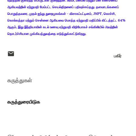
நேரத்தில் குளிர்ந்த பொருட்கள் குறைந்தன. சுரிமி, மீன்மீல் மற்றும் மீன் எண்ணெய்
ஆகியவற்றின் ஏற்றுமதி மேம்பட்ட செயல்திறனைப் பதிவுசெய்தது. தளவாடங்களைப்
பொறுத்தவரை, முதல் ஐந்து துறைமுகங்கள் - விசாகப்பட்டினம், JNPT, கொச்சி,
கொல்கத்தா மற்றும் சென்னை ஆகியவை மொத்த ஏற்றுமதி மதிப்பில் கிட்டத்தட்ட 64%
ஆகும், இது இந்தியாவின் கடல் உணவு ஏற்றுமதி விநியோகச் சங்கிலியில் அவற்றின்
தொடர்ச்சியான முக்கியத்துவத்தை எடுத்துக்காட்டுகிறது.
பகிர்
கருத்துகள்
கருத்துரையிடுக