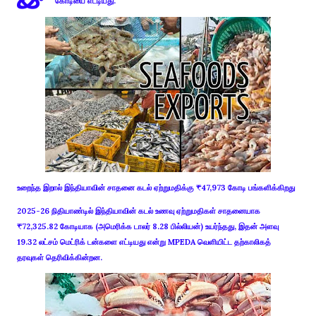
கோடியை எட்டியது.
உறைந்த இறால் இந்தியாவின் சாதனை கடல் ஏற்றுமதிக்கு ₹47,973 கோடி பங்களிக்கிறது
2025-26 நிதியாண்டில் இந்தியாவின் கடல் உணவு ஏற்றுமதிகள் சாதனையாக
₹72,325.82 கோடியாக (அமெரிக்க டாலர் 8.28 பில்லியன்) உயர்ந்தது, இதன் அளவு
19.32 லட்சம் மெட்ரிக் டன்களை எட்டியது என்று MPEDA வெளியிட்ட தற்காலிகத்
தரவுகள் தெரிவிக்கின்றன.