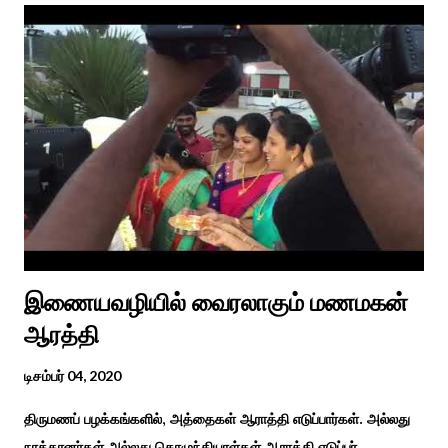
சங்க இலக்கியங்களுக்கு பின் காலகட்டத்திலும் 'புதுக்கலத்து எழுந்த
தீம்பால் பொங்கல்' என சிறப்பிக்கும் சீவக சிந்தாமணி. காலங்கள்
தோறும் தமிழர்களின் வாழ்வியல் அங்கமாக உள்ள பொங்கல் விழாவில்
தமிழர்கள் சொந்த பிள்ளைகளைப் போல கால்நடைகளை வளர்த்துப்
போற்றி உடன் விளையாடி மகிழ்வதும் இயற்கையுடன் இணைந்த
இயந்திரம் இல்லாத கால வாழ்க்கை முறையாகும். தொடர்ந்து உற்றார்
உறவுகளைக் கண்டு மகிழும் காணும் பொங்கல் இயற்கை, வாழ்வியல்
முறை, உறவுகள் சார்ந்த உயிர்ப்பான ...
இணையவழியில் வைரலாகும் மணமகன்
ஆரத்தி
டிசம்பர் 04, 2020
திருமணப் பழக்கங்களில், அத்தைகள் ஆராத்தி எடுப்பார்கள். அல்லது
நாத்தானர்கள் அல்லது கொழுந்தியாள்கள் ஆராத்தி எடுப்பர்