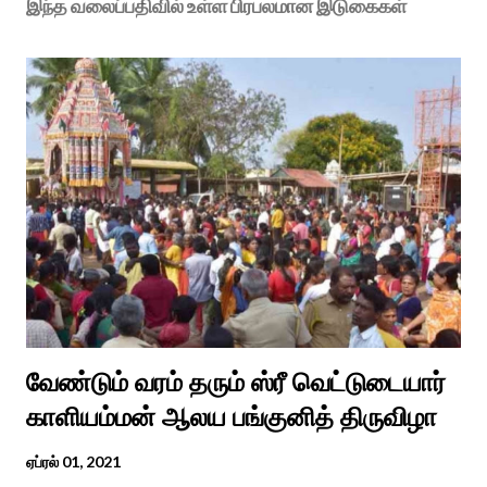
இந்த வலைப்பதிவில் உள்ள பிரபலமான இடுகைகள்
வேண்டும் வரம் தரும் ஸ்ரீ வெட்டுடையார்
காளியம்மன் ஆலய பங்குனித் திருவிழா
ஏப்ரல் 01, 2021