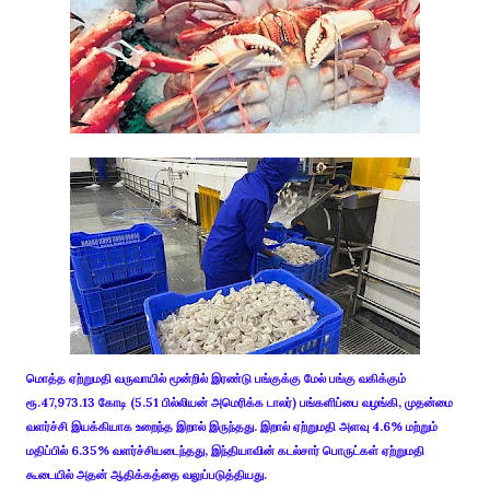
மொத்த ஏற்றுமதி வருவாயில் மூன்றில் இரண்டு பங்குக்கு மேல் பங்கு வகிக்கும்
ரூ.47,973.13 கோடி (5.51 பில்லியன் அமெரிக்க டாலர்) பங்களிப்பை வழங்கி, முதன்மை
வளர்ச்சி இயக்கியாக உறைந்த இறால் இருந்தது. இறால் ஏற்றுமதி அளவு 4.6% மற்றும்
மதிப்பில் 6.35% வளர்ச்சியடைந்தது, இந்தியாவின் கடல்சார் பொருட்கள் ஏற்றுமதி
கூடையில் அதன் ஆதிக்கத்தை வலுப்படுத்தியது.