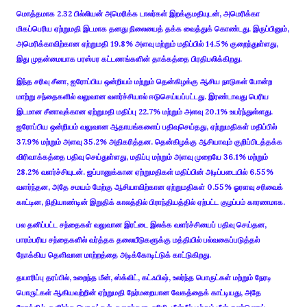
மொத்தமாக 2.32 பில்லியன் அமெரிக்க டாலர்கள் இறக்குமதியுடன், அமெரிக்கா
மிகப்பெரிய ஏற்றுமதி இடமாக தனது நிலையைத் தக்க வைத்துக் கொண்டது. இருப்பினும்,
அமெரிக்காவிற்கான ஏற்றுமதி 19.8% அளவு மற்றும் மதிப்பில் 14.5% குறைந்துள்ளது,
இது முதன்மையாக பரஸ்பர கட்டணங்களின் தாக்கத்தை பிரதிபலிக்கிறது.
இந்த சரிவு சீனா, ஐரோப்பிய ஒன்றியம் மற்றும் தென்கிழக்கு ஆசிய நாடுகள் போன்ற
மாற்று சந்தைகளில் வலுவான வளர்ச்சியால் ஈடுசெய்யப்பட்டது. இரண்டாவது பெரிய
இடமான சீனாவுக்கான ஏற்றுமதி மதிப்பு 22.7% மற்றும் அளவு 20.1% உயர்ந்துள்ளது.
ஐரோப்பிய ஒன்றியம் வலுவான ஆதாயங்களைப் பதிவுசெய்தது, ஏற்றுமதிகள் மதிப்பில்
37.9% மற்றும் அளவு 35.2% அதிகரித்தன. தென்கிழக்கு ஆசியாவும் குறிப்பிடத்தக்க
விரிவாக்கத்தை பதிவு செய்துள்ளது, மதிப்பு மற்றும் அளவு முறையே 36.1% மற்றும்
28.2% வளர்ச்சியுடன். ஜப்பானுக்கான ஏற்றுமதிகள் மதிப்பின் அடிப்படையில் 6.55%
வளர்ந்தன, அதே சமயம் மேற்கு ஆசியாவிற்கான ஏற்றுமதிகள் 0.55% ஓரளவு சரிவைக்
காட்டின, நிதியாண்டின் இறுதிக் காலத்தில் பிராந்தியத்தில் ஏற்பட்ட குழப்பம் காரணமாக.
பல தனிப்பட்ட சந்தைகள் வலுவான இரட்டை இலக்க வளர்ச்சியைப் பதிவு செய்தன,
பாரம்பரிய சந்தைகளில் வர்த்தக தலையீடுகளுக்கு மத்தியில் பல்வகைப்படுத்தல்
நோக்கிய தெளிவான மாற்றத்தை அடிக்கோடிட்டுக் காட்டுகிறது.
தயாரிப்பு தரப்பில், உறைந்த மீன், ஸ்க்விட், கட்ஃபிஷ், உலர்ந்த பொருட்கள் மற்றும் நேரடி
பொருட்கள் ஆகியவற்றின் ஏற்றுமதி நேர்மறையான வேகத்தைக் காட்டியது, அதே