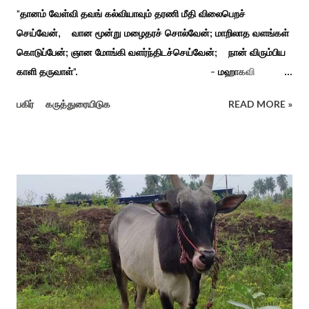
"தானம் வேள்வி தவங் கல்வியாவும் தரணி மீதி விலைபெறச்
செய்வேன், வான மூன்று மழைதரச் சொல்வேன்; மாறிலாத வளங்கள்
கொடுப்பேன்; ஞான மோங்கி வளர்ந்திடச்செய்வேன்; நான் விரும்பிய
காளி தருவாள்". - மஹாகவி
பாரதியார் சிவகங்கையிலிருந்து பத்துக் கி.மீ. தொலைவிலுள்ள
பகிர்
கருத்துரையிடுக
READ MORE »
கொல்லங்குடி கிராம பக்தரின் கனவில் அய்யனார் தோன்றி
ஈச்சமரகாட்டில் குடி கொண்டு இருப்பதாகவும் தன்னை வெளியே
எடுத்து பூஜிக்குமாறு கூற. அவர் தோண்ட வெட்டியதும் சிலை
தென்படவே அந்த அய்யனார் சிலையை எடுத்தனர் அது வெட்டி
எடுத்த அய்யனார் என“வெட்டுடைய அய்யனார்“ நாமம் கோவில்
அமைத்து பூஜித்தனர். ஆங்கிலேய கிழக்கிந்திய ஆட்சியில் சிவகங்கை
இரண்டாம் மன்னர் முத்துவடுகநாதத் தேவர் ஆங்கிலேயரை எதிர்க்க
அவர்களால் காளையார் கோவிலில் இரண்டாம் மனைவி கௌரி
நாச்சியாருடன் கொல்லபட்டார். அவரது முதல் மனைவி
வேலுநாச்சியார...