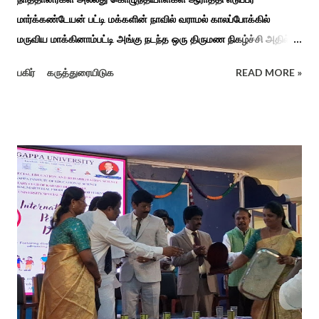
மார்க்கண்டேயன் பட்டி மக்களின் நாவில் வராமல் காலப்போக்கில்
மருவிய மாக்கினாம்பட்டி அங்கு நடந்த ஒரு திருமண நிகழ்ச்சி அதில்
மாப்பிள்ளை அழைப்பு நிகழ்ச்சியில் வரவேற்றுத் கேலி செய்து
பகிர்
கருத்துரையிடுக
READ MORE »
ஆராத்தியெடுத்த கொழுந்தியாள்கள் பாடிய ஆராத்தி பாட்டு ஒன்று 30
வருடம் முன் இப்படி நடந்ததுண்டு அது காலங்கடந்து தற்போது தாலாட்டு
உள்பட பல பாடல்கள் காலத்தால் மறைந்தும் காலச்சுவட்டில் கரைந்தும்
போய் பட ஆட்கள் இல்லாத நிலையில் தற்போது ஒரு ஆரத்திப் பாடல்
வைரலாகிகி யது. தமிழகத்தில் ஒவ்வொரு குடும்பத்திற்கும் திருமணப்
பழக்க வழக்கங்கள் ஜாதிய சமூக ரீதியாக வேறுபடும். அந்த வகையில்,
ஆராத்தி எடுக்கும் முறையும் சற்று வேறுபடுடன் தான் இருக்கும்.அப்படி
திருமணம் ஒன்றில் கொழுந்தியாள்கள் மூன்று பேர் இணைந்து
மாப்பிள்ளைக்கு ஆராத்தி எடுத்துள்ளனர். அப்போது மாப்பிள்ளையைக்
கேலியாக நகைச்சுவை உணர்வு பொங்க பாடிய வரிகளை வைத்து
அவர்கள் பாடிய பாடல் இணையதளத்தில் வைரலாகிறது.“மாடு மேய்த்த
மச்சான்” என...