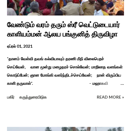
வேண்டும் வரம் தரும் ஸ்ரீ வெட்டுடையார்
காளியம்மன் ஆலய பங்குனித் திருவிழா
ஏப்ரல் 01, 2021
"தானம் வேள்வி தவங் கல்வியாவும் தரணி மீதி விலைபெறச்
செய்வேன், வான மூன்று மழைதரச் சொல்வேன்; மாறிலாத வளங்கள்
கொடுப்பேன்; ஞான மோங்கி வளர்ந்திடச்செய்வேன்; நான் விரும்பிய
காளி தருவாள்". - மஹாகவி
பாரதியார் சிவகங்கையிலிருந்து பத்துக் கி.மீ. தொலைவிலுள்ள
பகிர்
கருத்துரையிடுக
READ MORE »
கொல்லங்குடி கிராம பக்தரின் கனவில் அய்யனார் தோன்றி
ஈச்சமரகாட்டில் குடி கொண்டு இருப்பதாகவும் தன்னை வெளியே
எடுத்து பூஜிக்குமாறு கூற. அவர் தோண்ட வெட்டியதும் சிலை
தென்படவே அந்த அய்யனார் சிலையை எடுத்தனர் அது வெட்டி