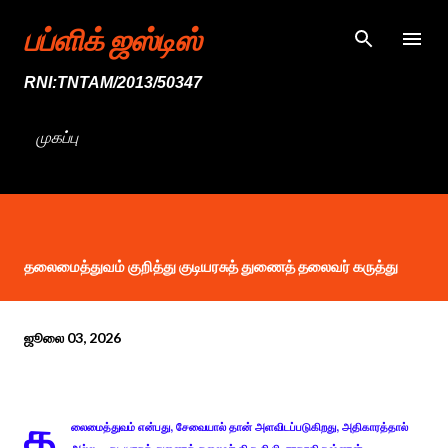
முதன்மை உள்ளடக்கத்திற்குச் செல்
பப்ளிக் ஜஸ்டிஸ்
RNI:TNTAM/2013/50347
முகப்பு
தலைமைத்துவம் குறித்து குடியரசுத் துணைத் தலைவர் கருத்து
ஜூலை 03, 2026
த
லைமைத்துவம் என்பது, சேவையால் தான் அளவிடப்படுகிறது, அதிகாரத்தால்