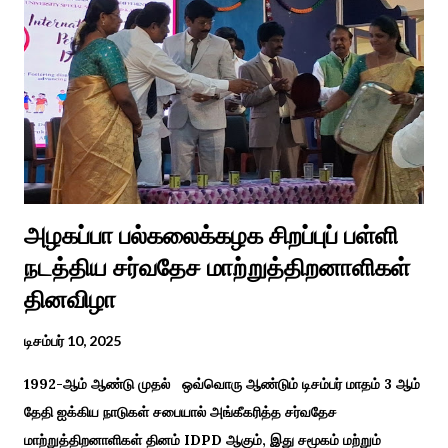
ஆராத்தி எடுக்கும் முறையும் சற்று வேறுபடுடன் தான் இருக்கும்.அப்படி
திருமணம் ஒன்றில் கொழுந்தியாள்கள் மூன்று பேர் இணைந்து
மாப்பிள்ளைக்கு ஆராத்தி எடுத்துள்ளனர். அப்போது மாப்பிள்ளையைக்
கேலியாக நகைச்சுவை உணர்வு பொங்க பாடிய வரிகளை வைத்து
அவர்கள் பாடிய பாடல் இணையதளத்தில் வைரலாகிறது.“மாடு மேய்த்த
மச்சான்” என...
அழகப்பா பல்கலைக்கழக சிறப்புப் பள்ளி
நடத்திய சர்வதேச மாற்றுத்திறனாளிகள்
தினவிழா
டிசம்பர் 10, 2025
1992-ஆம் ஆண்டு முதல் ஒவ்வொரு ஆண்டும் டிசம்பர் மாதம் 3 ஆம்
தேதி ஐக்கிய நாடுகள் சபையால் அங்கீகரித்த சர்வதேச
மாற்றுத்திறனாளிகள் தினம் IDPD ஆகும், இது சமூகம் மற்றும்