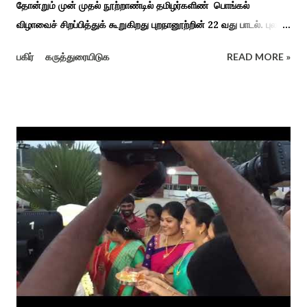
தோன்றும் முன் முதல் நூற்றாண்டில் தமிழர்களிண் பொங்கல்
விழாவைச் சிறப்பித்துக் கூறுகிறது புறநானூற்றின் 22 வது பாடல். புலவர்
குறந்தோழியூர் கிழாரால் இயற்றப்பட்டது சாறு கண்ட களம் என
பகிர்
கருத்துரையிடுக
READ MORE »
பொங்கல் விழாவை விவரிக்கிறார். நற்றிணை, குறுந்தொகை,
புறநானூறு, ஐந்குறுநூறு, கலித்தொகை என சங்க இலக்கியங்கள்
பலவும் தைத் திங்கள் என தொடங்கும் பாடல்கள் மூலம் பொங்கலை
பழந்தமிழர் கொண்டாடிய வாழ்வினைப் பாங்காய் பதிவு செய்துள்ளார்.
சங்க இலக்கியங்களுக்கு பின் காலகட்டத்திலும் 'புதுக்கலத்து எழுந்த
தீம்பால் பொங்கல்' என சிறப்பிக்கும் சீவக சிந்தாமணி. காலங்கள்
தோறும் தமிழர்களின் வாழ்வியல் அங்கமாக உள்ள பொங்கல் விழாவில்
தமிழர்கள் சொந்த பிள்ளைகளைப் போல கால்நடைகளை வளர்த்துப்
போற்றி உடன் விளையாடி மகிழ்வதும் இயற்கையுடன் இணைந்த
இயந்திரம் இல்லாத கால வாழ்க்கை முறையாகும். தொடர்ந்து உற்றார்
உறவுகளைக் கண்டு மகிழும் காணும் பொங்கல் இயற்கை, வாழ்வியல்
முறை, உறவுகள் சார்ந்த உயிர்ப்பான ...