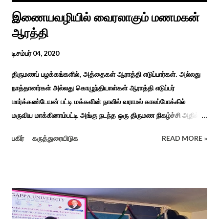
இணையவழியில் வைரலாகும் மணமகன்
ஆரத்தி
டிசம்பர் 04, 2020
திருமணப் பழக்கங்களில், அத்தைகள் ஆராத்தி எடுப்பார்கள். அல்லது
நாத்தானர்கள் அல்லது கொழுந்தியாள்கள் ஆராத்தி எடுப்பர்
மார்க்கண்டேயன் பட்டி மக்களின் நாவில் வராமல் காலப்போக்கில்
மருவிய மாக்கினாம்பட்டி அங்கு நடந்த ஒரு திருமண நிகழ்ச்சி அதில்
மாப்பிள்ளை அழைப்பு நிகழ்ச்சியில் வரவேற்றுத் கேலி செய்து
பகிர்
கருத்துரையிடுக
READ MORE »
ஆராத்தியெடுத்த கொழுந்தியாள்கள் பாடிய ஆராத்தி பாட்டு ஒன்று 30
வருடம் முன் இப்படி நடந்ததுண்டு அது காலங்கடந்து தற்போது தாலாட்டு
உள்பட பல பாடல்கள் காலத்தால் மறைந்தும் காலச்சுவட்டில் கரைந்தும்
போய் பட ஆட்கள் இல்லாத நிலையில் தற்போது ஒரு ஆரத்திப் பாடல்
வைரலாகிகி யது. தமிழகத்தில் ஒவ்வொரு குடும்பத்திற்கும் திருமணப்
பழக்க வழக்கங்கள் ஜாதிய சமூக ரீதியாக வேறுபடும். அந்த வகையில்,