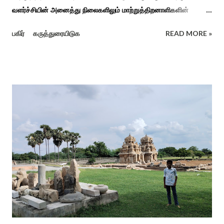
வளர்ச்சியின் அனைத்து நிலைகளிலும் மாற்றுத்திறனாளிகளின்
உரிமைகள், நல்வாழ்வு மற்றும் பங்கேற்பை மேம்படுத்துவதை
பகிர்
கருத்துரையிடுக
READ MORE »
நோக்கமாகக் கொண்டது. சமூகத்தில் மாற்றுத்திறனாளிகளின்
பங்களிப்பை அங்கீகரித்தல். அவர்களின் உரிமைகளை வலியுறுத்துதல்.
அவர்களின் நல்வாழ்வு மற்றும் உள்ளடக்கிய வளர்ச்சியை
ஊக்குவித்தல். இந்த நாளில் உலகெங்கிலும் பல்வேறு விழிப்புணர்வு
நிகழ்ச்சிகள், கருத்தரங்குகள் மற்றும் உதவிகள் வழங்கும் விழாக்கள்
நடத்தப்படுகின்றன. அதை இந்த ஆண்டு காரைக்குடி அழகப்பா
பல்கலைக்கழகத்தின் சிறப்புக் கல்வி மற்றும் மறுவாழ்வு அறிவியல்
துறை, மற்றும் டாக்டர் அழகப்பா கல்வி அறிவியல் நிறுவனம் , மற்றும்
காரைக்குடி ஹெரிடேஜ் ரோட்டரி கிளப், மற்றும் மாற்றுத்
திறனாளிகளுக்கான மல்டிமோடல் மெட்டீரியல் உற்பத்திக்கான மையம்,
மற்றும் ஐடி மற்றும் ஆட்டிசத்திற்கான அழகப்பா பல்கலைக்கழக
சிறப்புப் பள்ளி சார்பில் இந்த ஆணடு விழா சர்வதேச மாற்று...