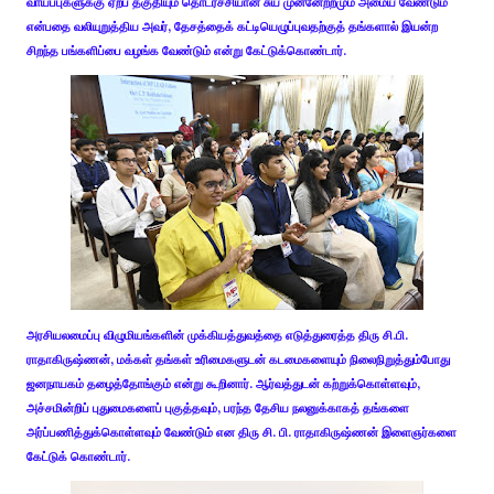
வாய்ப்புகளுக்கு ஏற்ப தகுதியும் தொடர்ச்சியான சுய முன்னேற்றமும் அமைய வேண்டும்
என்பதை வலியுறுத்திய அவர், தேசத்தைக் கட்டியெழுப்புவதற்குத் தங்களால் இயன்ற
சிறந்த பங்களிப்பை வழங்க வேண்டும் என்று கேட்டுக்கொண்டார்.
அரசியலமைப்பு விழுமியங்களின் முக்கியத்துவத்தை எடுத்துரைத்த திரு சி.பி.
ராதாகிருஷ்ணன், மக்கள் தங்கள் உரிமைகளுடன் கடமைகளையும் நிலைநிறுத்தும்போது
ஜனநாயகம் தழைத்தோங்கும் என்று கூறினார். ஆர்வத்துடன் கற்றுக்கொள்ளவும்,
அச்சமின்றிப் புதுமைகளைப் புகுத்தவும், பரந்த தேசிய நலனுக்காகத் தங்களை
அர்ப்பணித்துக்கொள்ளவும் வேண்டும் என திரு சி. பி. ராதாகிருஷ்ணன் இளைஞர்களை
கேட்டுக் கொண்டார்.