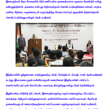
இளைஞர்கள் தேச சேவையில் அர்ப்பணிப்புள்ள தலைவர்களாக உருவாக வேண்டும் என்று
வலியுறுத்தினார். தலைமை என்பது அதிகாரத்தால் அளவிடப்படுவதில்லை எனவும், மாறாக
பணிவு, நேர்மை, கருணையுடன் சமூகத்திற்கு சேவை செய்யும் ஒருவரின் திறனால்தான்
அளவிடப்படுகிறது என்றும் அவர் கூறினார்.
இந்தியாவின் ஒற்றுமையை எடுத்துரைத்த அவர், பிராந்தியம், மொழி, சாதி ஆகியவற்றைக்
கடந்து, இமயமலை முதல் கன்னியாகுமரி வரையிலான இந்தியாவின் பகிரப்பட்ட
கலாச்சாரமே நாட்டின் மிகப்பெரிய பலமாகத் திகழ்கிறது என்று அவர் தெரிவித்தார்.
இதுபோன்ற பயிற்சித் திட்டங்கள், இளைஞர்களுக்கு வகுப்பறைகளுக்கு அப்பாற்பட்ட
உலகத்தை அறிமுகப்படுத்துவதாகவும், தன்னம்பிக்கையை வளர்ப்பதாகவும், தேசியத்
தலைவர்களுடன் உரையாடுவதற்கான வாய்ப்புகளை வழங்குவதாகவும் அவர் கூறினார்.