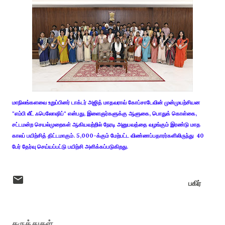
மாநிலங்களவை உறுப்பினர் டாக்டர் அஜித் மாதவராவ் கோப்சாடேவின் முன்முயற்சியன
"எம்பி லீட் ஃபெலோஷிப்" என்பது, இளைஞர்களுக்கு ஆளுகை, பொதுக் கொள்கை,
சட்டமன்ற செயல்முறைகள் ஆகியவற்றில் நேரடி அனுபவத்தை வழங்கும் இரண்டு மாத
காலப் பயிற்சித் திட்டமாகும். 5,000-க்கும் மேற்பட்ட விண்ணப்பதாரர்களிலிருந்து 40
பேர் தேர்வு செய்யப்பட்டு பயிற்சி அளிக்கப்படுகிறது.
பகிர்
கருத்துகள்