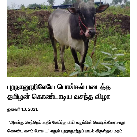
எடுத்த அய்யனார் என“வெட்டுடைய அய்யனார்“ நாமம் கோவில்
அமைத்து பூஜித்தனர். ஆங்கிலேய கிழக்கிந்திய ஆட்சியில் சிவகங்கை
இரண்டாம் மன்னர் முத்துவடுகநாதத் தேவர் ஆங்கிலேயரை எதிர்க்க
அவர்களால் காளையார் கோவிலில் இரண்டாம் மனைவி கௌரி
நாச்சியாருடன் கொல்லபட்டார். அவரது முதல் மனைவி
வேலுநாச்சியார...
புறநானூறிலேயே பொங்கல் படைத்த
தமிழன் கொண்டாடிய வசந்த விழா
ஜனவரி 13, 2021
"அலங்கு செந்நெல் கதிர் வேய்ந்த பாய் கரும்பின் கொடிக்கீரை சாறு
கொண்ட களம் போல...." எனும் புறநானூற்றுப் பாடல் கிருஸ்தவ மதம்