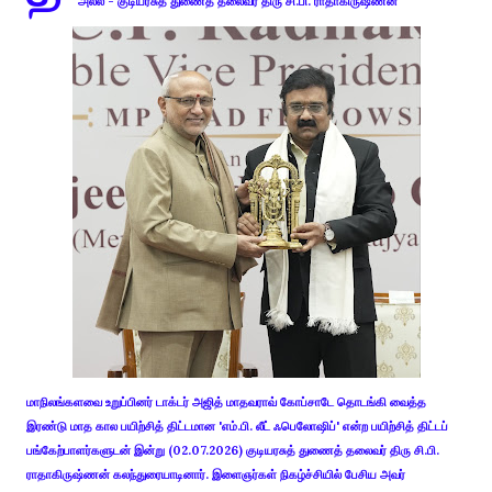
அல்ல - குடியரசுத் துணைத் தலைவர் திரு சி.பி. ராதாகிருஷ்ணன்
மாநிலங்களவை உறுப்பினர் டாக்டர் அஜித் மாதவராவ் கோப்சாடே தொடங்கி வைத்த
இரண்டு மாத கால பயிற்சித் திட்டமான 'எம்.பி. லீட் ஃபெலோஷிப்' என்ற பயிற்சித் திட்டப்
பங்கேற்பாளர்களுடன் இன்று (02.07.2026) குடியரசுத் துணைத் தலைவர் திரு சி.பி.
ராதாகிருஷ்ணன் கலந்துரையாடினார். இளைஞர்கள் நிகழ்ச்சியில் பேசிய அவர்